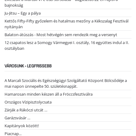
bajnokság
Ju-Jitsu – Egy a pálya
Kettős Fifty-Fifty győzelem és hatalmas mezőny a Kékszalag Fesztivál
nyitányán
Balaton-átúszás - Most hétvégén sem rendezik meg a versenyt
12 csapatos lesz a Somogy Vármegyei I. osztály, 16 együttes indul a II.
osztályban
VÁROSUNK - LEGFRISSEBB
A Marcali Szociális és Egészségügyi Szolgáltató Központ Bölcsődéje a
mai napon ünnepelte 50. születésnapját.
Hamarosan minden készen áll a Fröccsfesztiválra
Országos Vízipisztolycsata
Zárják a Rákóczi utcát …
Garázsvásár …
Kapitányok között!
Piacnap...