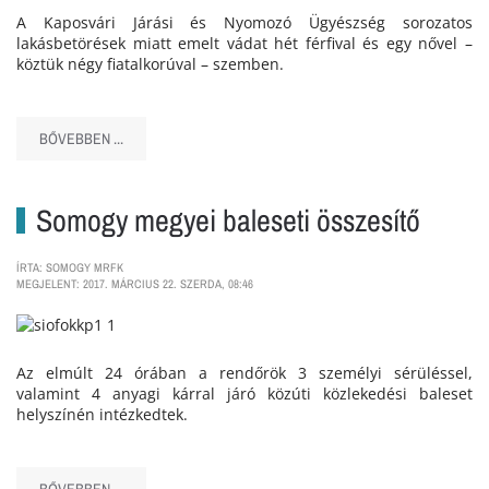
A Kaposvári Járási és Nyomozó Ügyészség sorozatos
lakásbetörések miatt emelt vádat hét férfival és egy nővel –
köztük négy fiatalkorúval – szemben.
BŐVEBBEN ...
Somogy megyei baleseti összesítő
ÍRTA: SOMOGY MRFK
MEGJELENT: 2017. MÁRCIUS 22. SZERDA, 08:46
Az elmúlt 24 órában a rendőrök 3 személyi sérüléssel,
valamint 4 anyagi kárral járó közúti közlekedési baleset
helyszínén intézkedtek.