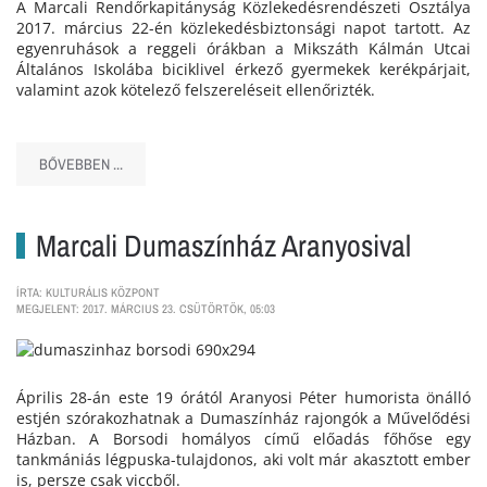
A Marcali Rendőrkapitányság Közlekedésrendészeti Osztálya
2017. március 22-én közlekedésbiztonsági napot tartott. Az
egyenruhások a reggeli órákban a Mikszáth Kálmán Utcai
Általános Iskolába biciklivel érkező gyermekek kerékpárjait,
valamint azok kötelező felszereléseit ellenőrizték.
BŐVEBBEN ...
Marcali Dumaszínház Aranyosival
ÍRTA: KULTURÁLIS KÖZPONT
MEGJELENT: 2017. MÁRCIUS 23. CSÜTÖRTÖK, 05:03
Április 28-án este 19 órától Aranyosi Péter humorista önálló
estjén szórakozhatnak a Dumaszínház rajongók a Művelődési
Házban. A Borsodi homályos című előadás főhőse egy
tankmániás légpuska-tulajdonos, aki volt már akasztott ember
is, persze csak viccből.