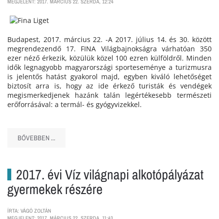
MEGJELENT: 2017. MÁRCIUS 22. SZERDA, 12:24
Budapest, 2017. március 22. -A 2017. július 14. és 30. között
megrendezendő 17. FINA Világbajnokságra várhatóan 350
ezer néző érkezik, közülük közel 100 ezren külföldről. Minden
idők legnagyobb magyarországi sporteseménye a turizmusra
is jelentős hatást gyakorol majd, egyben kiváló lehetőséget
biztosít arra is, hogy az ide érkező turisták és vendégek
megismerkedjenek hazánk talán legértékesebb természeti
erőforrásával: a termál- és gyógyvizekkel.
BŐVEBBEN ...
2017. évi Víz világnapi alkotópályázat
gyermekek részére
ÍRTA: VÁGÓ ZOLTÁN
MEGJELENT: 2017. MÁRCIUS 22. SZERDA, 11:43