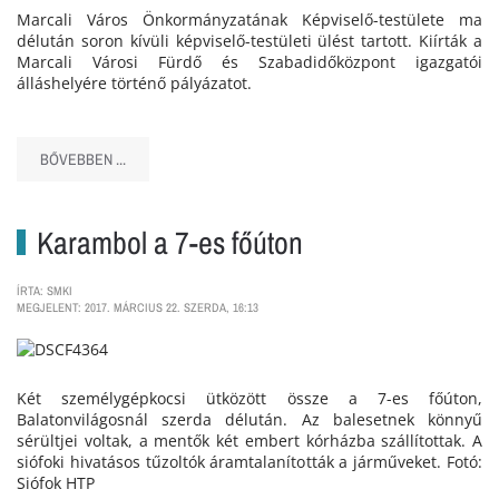
Marcali Város Önkormányzatának Képviselő-testülete ma
délután soron kívüli képviselő-testületi ülést tartott. Kiírták a
Marcali Városi Fürdő és Szabadidőközpont igazgatói
álláshelyére történő pályázatot.
BŐVEBBEN ...
Karambol a 7-es főúton
ÍRTA: SMKI
MEGJELENT: 2017. MÁRCIUS 22. SZERDA, 16:13
Két személygépkocsi ütközött össze a 7-es főúton,
Balatonvilágosnál szerda délután. Az balesetnek könnyű
sérültjei voltak, a mentők két embert kórházba szállítottak. A
siófoki hivatásos tűzoltók áramtalanították a járműveket. Fotó:
Siófok HTP