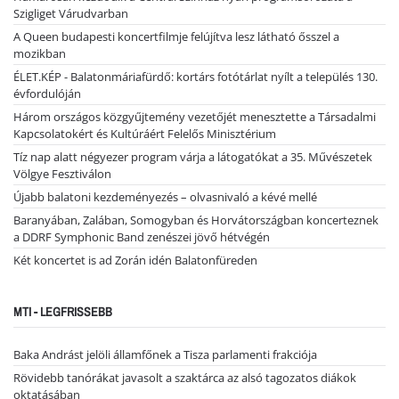
Szigliget Várudvarban
A Queen budapesti koncertfilmje felújítva lesz látható ősszel a
mozikban
ÉLET.KÉP - Balatonmáriafürdő: kortárs fotótárlat nyílt a település 130.
évfordulóján
Három országos közgyűjtemény vezetőjét menesztette a Társadalmi
Kapcsolatokért és Kultúráért Felelős Minisztérium
Tíz nap alatt négyezer program várja a látogatókat a 35. Művészetek
Völgye Fesztiválon
Újabb balatoni kezdeményezés – olvasnivaló a kévé mellé
Baranyában, Zalában, Somogyban és Horvátországban koncerteznek
a DDRF Symphonic Band zenészei jövő hétvégén
Két koncertet is ad Zorán idén Balatonfüreden
MTI - LEGFRISSEBB
Baka Andrást jelöli államfőnek a Tisza parlamenti frakciója
Rövidebb tanórákat javasolt a szaktárca az alsó tagozatos diákok
oktatásában