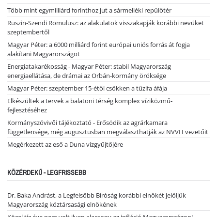
Több mint egymilliárd forinthoz jut a sármelléki repülőtér
Ruszin-Szendi Romulusz: az alakulatok visszakapják korábbi nevüket
szeptembertől
Magyar Péter: a 6000 milliárd forint európai uniós forrás át fogja
alakítani Magyarországot
Energiatakarékosság - Magyar Péter: stabil Magyarország
energiaellátása, de drámai az Orbán-kormány öröksége
Magyar Péter: szeptember 15-étől csökken a tűzifa áfája
Elkészültek a tervek a balatoni térség komplex víziközmű-
fejlesztéséhez
Kormányszóvivői tájékoztató - Erősödik az agrárkamara
függetlensége, még augusztusban megválaszthatják az NVVH vezetőit
Megérkezett az eső a Duna vízgyűjtőjére
KÖZÉRDEKŰ - LEGFRISSEBB
Dr. Baka Andrást, a Legfelsőbb Bíróság korábbi elnökét jelöljük
Magyarország köztársasági elnökének