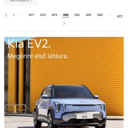
BŐVEBBEN ...
1
…
3677
3678
3679
3680
3681
3682
3683
…
4973