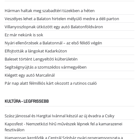
Hárman haltak meg szabadtéri tüzekben a héten
Veszélyes lehet a Balaton hirtelen mélyülő medre a déli parton
Villanyoszlopnak ütközött egy autó Balatonföldváron
Ez már nekünk is sok
Nyári ellenőrzések a Balatonnál – az első félidő végén
Elfojtották a lángokat Kadarkúton
Baleset történt Lengyeltóti külterületén
Segítségnyújtás a szomszédos vármegyében
Kiégett egy autó Marcalinál
Pár nap alatt félmilliós kárt okozott a rutinos csaló
KULTÚRA - LEGFRISSEBB
Szász Jánossal és Hargitai Ivánnal készül az új évadra a Csiky
Kaposfest - Nemzetközi hírű művészek lépnek fel a kamarazenei
fesztiválon
Hamarosan kezdődik a Centrál Színház nyári programsorozata a