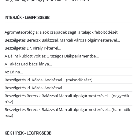
INTERJÚK - LEGFRISSEBB
Agrometeorológia: a sok csapadék segíti a talajok feltöltődését
Beszélgetés Bereczk Balázzsal, Marcali Város Polgármesterével…
Beszélgetés Dr. Király Péterrel…
A Bálint küldött volt az Országos Diákparlamentbe…
A Takács Laci bácsi lánya…
Az Edina…
Beszélgetés id. Kőrösi Andrással… (második rész)
Beszélgetés id. Kőrösi Andrással…
Beszélgetés Bereczk Balázzsal Marcali alpolgármesterével… (negyedik
rész)
Beszélgetés Bereczk Balázzsal Marcali alpolgármesterével… (harmadik
rész)
KÉK HÍREK - LEGFRISSEBB