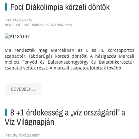
Foci Diákolimpia körzeti döntők
ÍRTA: VÁGÓ ZOLTÁN
MEGJELENT: 2017. MÁRCIUS 22. SZERDA, 12:46
Ma rendezték meg Marcaliban az I. és III. korcsoportos
szabadtéri labdarúgás körzeti döntőit. A házigazda Marcali
mellett Fonyód és Balatonszentgyörgy és Balatonkeresztúr
csapatai vettek részt. A marcali csapatok jutottak tovább.
BŐVEBBEN ...
8 +1 érdekesség a „víz országáról” a
Víz Világnapján
ÍRTA: SAJTÓKÖZLEMÉNY