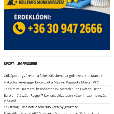
SPORT - LEGFRISSEBB
Gólzáporos győzelem a felkészülésben: hat gólt szerzett a Marcali
Hatgólos vereséggel búcsúzott a Magyar Kupától a Marcali VFC
Több mint 200 rajttal kezdődött a IV. Marcali Kupa Gyótapusztán
Balaton-átúszás - Reggel 7-kor rajt, előzetesen közel 11 ezer nevezés
érkezett
Kékszalag – Befutott a tókerülő verseny győztese
Elkészült a Marcali VFC őszi sorsolása – augusztus 22-én rajtol a