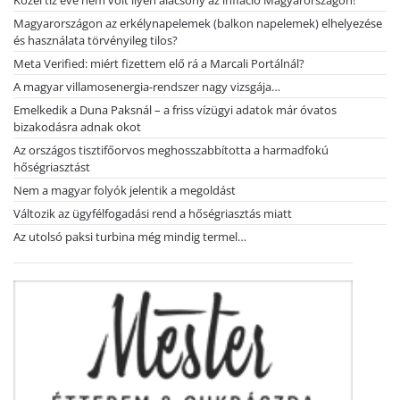
Közel tíz éve nem volt ilyen alacsony az infláció Magyarországon!
Magyarországon az erkélynapelemek (balkon napelemek) elhelyezése
és használata törvényileg tilos?
Meta Verified: miért fizettem elő rá a Marcali Portálnál?
A magyar villamosenergia-rendszer nagy vizsgája…
Emelkedik a Duna Paksnál – a friss vízügyi adatok már óvatos
bizakodásra adnak okot
Az országos tisztifőorvos meghosszabbította a harmadfokú
hőségriasztást
Nem a magyar folyók jelentik a megoldást
Változik az ügyfélfogadási rend a hőségriasztás miatt
Az utolsó paksi turbina még mindig termel…