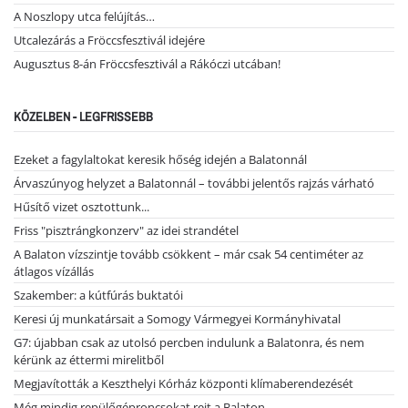
A Noszlopy utca felújítás…
Utcalezárás a Fröccsfesztivál idejére
Augusztus 8-án Fröccsfesztivál a Rákóczi utcában!
KÖZELBEN - LEGFRISSEBB
Ezeket a fagylaltokat keresik hőség idején a Balatonnál
Árvaszúnyog helyzet a Balatonnál – további jelentős rajzás várható
Hűsítő vizet osztottunk...
Friss "pisztrángkonzerv" az idei strandétel
A Balaton vízszintje tovább csökkent – már csak 54 centiméter az
átlagos vízállás
Szakember: a kútfúrás buktatói
Keresi új munkatársait a Somogy Vármegyei Kormányhivatal
G7: újabban csak az utolsó percben indulunk a Balatonra, és nem
kérünk az éttermi mirelitből
Megjavították a Keszthelyi Kórház központi klímaberendezését
Még mindig repülőgéproncsokat rejt a Balaton