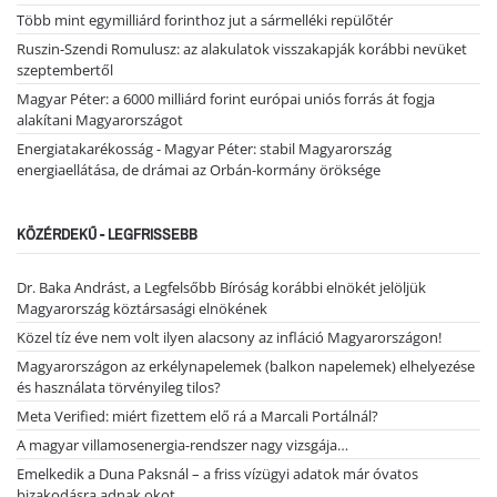
Több mint egymilliárd forinthoz jut a sármelléki repülőtér
Ruszin-Szendi Romulusz: az alakulatok visszakapják korábbi nevüket
szeptembertől
Magyar Péter: a 6000 milliárd forint európai uniós forrás át fogja
alakítani Magyarországot
Energiatakarékosság - Magyar Péter: stabil Magyarország
energiaellátása, de drámai az Orbán-kormány öröksége
KÖZÉRDEKŰ - LEGFRISSEBB
Dr. Baka Andrást, a Legfelsőbb Bíróság korábbi elnökét jelöljük
Magyarország köztársasági elnökének
Közel tíz éve nem volt ilyen alacsony az infláció Magyarországon!
Magyarországon az erkélynapelemek (balkon napelemek) elhelyezése
és használata törvényileg tilos?
Meta Verified: miért fizettem elő rá a Marcali Portálnál?
A magyar villamosenergia-rendszer nagy vizsgája…
Emelkedik a Duna Paksnál – a friss vízügyi adatok már óvatos
bizakodásra adnak okot