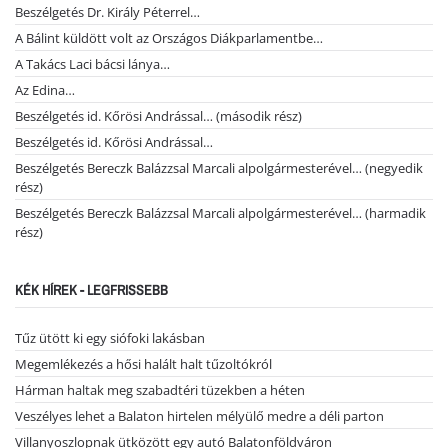
Beszélgetés Dr. Király Péterrel…
A Bálint küldött volt az Országos Diákparlamentbe…
A Takács Laci bácsi lánya…
Az Edina…
Beszélgetés id. Kőrösi Andrással… (második rész)
Beszélgetés id. Kőrösi Andrással…
Beszélgetés Bereczk Balázzsal Marcali alpolgármesterével… (negyedik
rész)
Beszélgetés Bereczk Balázzsal Marcali alpolgármesterével… (harmadik
rész)
KÉK HÍREK - LEGFRISSEBB
Tűz ütött ki egy siófoki lakásban
Megemlékezés a hősi halált halt tűzoltókról
Hárman haltak meg szabadtéri tüzekben a héten
Veszélyes lehet a Balaton hirtelen mélyülő medre a déli parton
Villanyoszlopnak ütközött egy autó Balatonföldváron