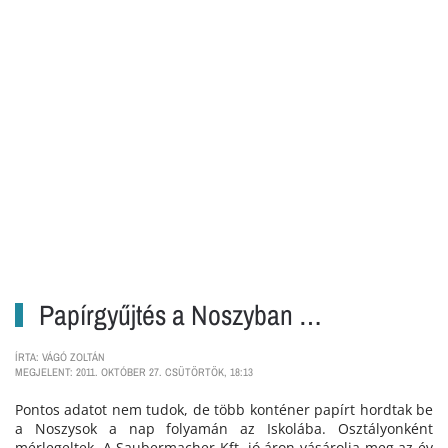
Papírgyűjtés a Noszyban …
ÍRTA: VÁGÓ ZOLTÁN
MEGJELENT: 2011. OKTÓBER 27. CSÜTÖRTÖK, 18:13
Pontos adatot nem tudok, de több konténer papírt hordtak be
a Noszysok a nap folyamán az Iskolába. Osztályonként
mérlegeltek. A Saubermacher Kft. jó áron vásárolja meg az év