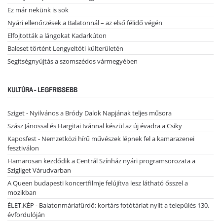
Ez már nekünk is sok
Nyári ellenőrzések a Balatonnál – az első félidő végén
Elfojtották a lángokat Kadarkúton
Baleset történt Lengyeltóti külterületén
Segítségnyújtás a szomszédos vármegyében
KULTÚRA - LEGFRISSEBB
Sziget - Nyilvános a Bródy Dalok Napjának teljes műsora
Szász Jánossal és Hargitai Ivánnal készül az új évadra a Csiky
Kaposfest - Nemzetközi hírű művészek lépnek fel a kamarazenei
fesztiválon
Hamarosan kezdődik a Centrál Színház nyári programsorozata a
Szigliget Várudvarban
A Queen budapesti koncertfilmje felújítva lesz látható ősszel a
mozikban
ÉLET.KÉP - Balatonmáriafürdő: kortárs fotótárlat nyílt a település 130.
évfordulóján