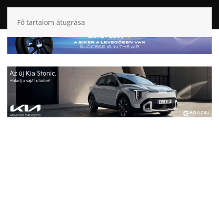
Fő tartalom átugrása