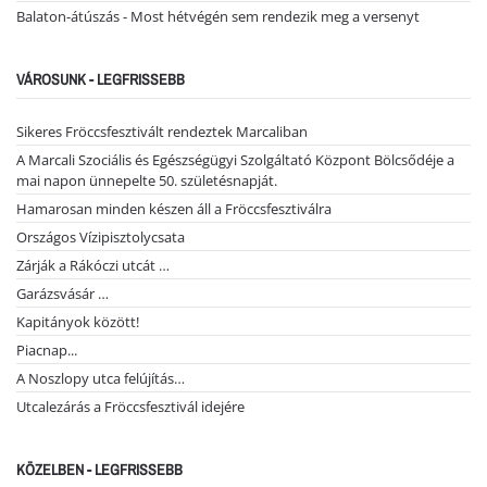
Balaton-átúszás - Most hétvégén sem rendezik meg a versenyt
VÁROSUNK - LEGFRISSEBB
Sikeres Fröccsfesztivált rendeztek Marcaliban
A Marcali Szociális és Egészségügyi Szolgáltató Központ Bölcsődéje a
mai napon ünnepelte 50. születésnapját.
Hamarosan minden készen áll a Fröccsfesztiválra
Országos Vízipisztolycsata
Zárják a Rákóczi utcát …
Garázsvásár …
Kapitányok között!
Piacnap...
A Noszlopy utca felújítás…
Utcalezárás a Fröccsfesztivál idejére
KÖZELBEN - LEGFRISSEBB