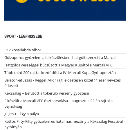
SPORT - LEGFRISSEBB
u12 kosárlabda tábor
Gólzáporos győzelem a felkészülésben: hat gólt szerzett a Marcali
Hatgólos vereséggel búcsúzott a Magyar Kupától a Marcali VFC
Több mint 200 rajttal kezdődött a IV. Marcali Kupa Gyótapusztán
Balaton-átúszás - Reggel 7-kor rajt, előzetesen közel 11 ezer nevezés
érkezett
Kékszalag – Befutott a tókerülő verseny győztese
Elkészült a Marcali VFC őszi sorsolása – augusztus 22-én rajtol a
bajnokság
Ju-Jitsu – Egy a pálya
Kettős Fifty-Fifty győzelem és hatalmas mezőny a Kékszalag Fesztivál
nyitányán