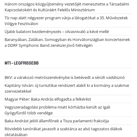
Három országos közgyűjtemény vezetőjét menesztette a Társadalmi
Kapcsolatokért és Kultúráért Felelős Minisztérium
Tíz nap alatt négyezer program várja a látogatókat a 35. Művészetek
Völgye Fesztiválon
Újabb balatoni kezdeményezés – olvasnivaló a kévé mellé
Baranyában, Zalában, Somogyban és Horvátországban koncerteznek
a DDRF Symphonic Band zenészei jövő hétvégén
MTI - LEGFRISSEBB
BKV: a várakozó metrószerelvénybe is betévedt a sérült vaddisznó
Kapitány István: új turisztikai rendszert alakít ki a kormány a szakmai
szervezetekkel
Magyar Péter: Baka András elfogadta a felkérést
Vegyszeradagolási probléma miatt kórházba került az Igali
Gyógyfürdő több vendége
Baka Andrást jelöli államfőnek a Tisza parlamenti frakciója
Rövidebb tanórákat javasolt a szaktárca az alsó tagozatos diákok
oktatásában