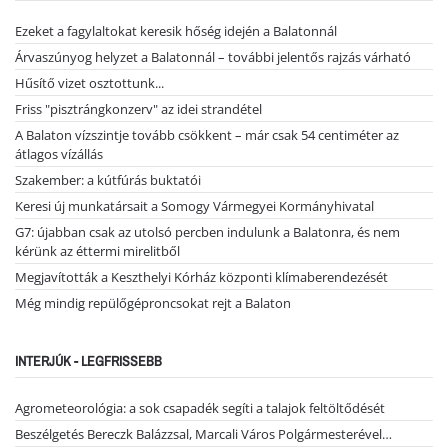
Ezeket a fagylaltokat keresik hőség idején a Balatonnál
Árvaszúnyog helyzet a Balatonnál – további jelentős rajzás várható
Hűsítő vizet osztottunk...
Friss "pisztrángkonzerv" az idei strandétel
A Balaton vízszintje tovább csökkent – már csak 54 centiméter az
átlagos vízállás
Szakember: a kútfúrás buktatói
Keresi új munkatársait a Somogy Vármegyei Kormányhivatal
G7: újabban csak az utolsó percben indulunk a Balatonra, és nem
kérünk az éttermi mirelitből
Megjavították a Keszthelyi Kórház központi klímaberendezését
Még mindig repülőgéproncsokat rejt a Balaton
INTERJÚK - LEGFRISSEBB
Agrometeorológia: a sok csapadék segíti a talajok feltöltődését
Beszélgetés Bereczk Balázzsal, Marcali Város Polgármesterével…