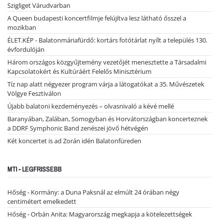
Szigliget Várudvarban
A Queen budapesti koncertfilmje felújítva lesz látható ősszel a
mozikban
ÉLET.KÉP - Balatonmáriafürdő: kortárs fotótárlat nyílt a település 130.
évfordulóján
Három országos közgyűjtemény vezetőjét menesztette a Társadalmi
Kapcsolatokért és Kultúráért Felelős Minisztérium
Tíz nap alatt négyezer program várja a látogatókat a 35. Művészetek
Völgye Fesztiválon
Újabb balatoni kezdeményezés – olvasnivaló a kévé mellé
Baranyában, Zalában, Somogyban és Horvátországban koncerteznek
a DDRF Symphonic Band zenészei jövő hétvégén
Két koncertet is ad Zorán idén Balatonfüreden
MTI - LEGFRISSEBB
Hőség - Kormány: a Duna Paksnál az elmúlt 24 órában négy
centimétert emelkedett
Hőség - Orbán Anita: Magyarország megkapja a kötelezettségek