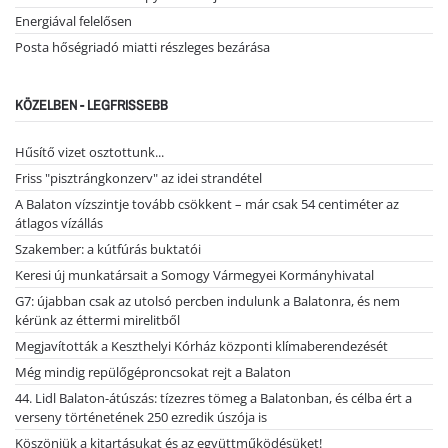
Energiával felelősen
Posta hőségriadó miatti részleges bezárása
KÖZELBEN - LEGFRISSEBB
Hűsítő vizet osztottunk...
Friss "pisztrángkonzerv" az idei strandétel
A Balaton vízszintje tovább csökkent – már csak 54 centiméter az
átlagos vízállás
Szakember: a kútfúrás buktatói
Keresi új munkatársait a Somogy Vármegyei Kormányhivatal
G7: újabban csak az utolsó percben indulunk a Balatonra, és nem
kérünk az éttermi mirelitből
Megjavították a Keszthelyi Kórház központi klímaberendezését
Még mindig repülőgéproncsokat rejt a Balaton
44. Lidl Balaton-átúszás: tízezres tömeg a Balatonban, és célba ért a
verseny történetének 250 ezredik úszója is
Köszönjük a kitartásukat és az együttműködésüket!