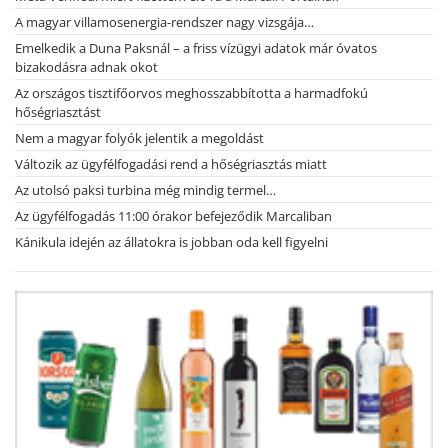
A magyar villamosenergia-rendszer nagy vizsgája…
Emelkedik a Duna Paksnál – a friss vízügyi adatok már óvatos
bizakodásra adnak okot
Az országos tisztifőorvos meghosszabbította a harmadfokú
hőségriasztást
Nem a magyar folyók jelentik a megoldást
Változik az ügyfélfogadási rend a hőségriasztás miatt
Az utolsó paksi turbina még mindig termel…
Az ügyfélfogadás 11:00 órakor befejeződik Marcaliban
Kánikula idején az állatokra is jobban oda kell figyelni