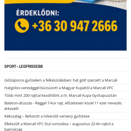
SPORT - LEGFRISSEBB
Gólzáporos győzelem a felkészülésben: hat gólt szerzett a Marcali
Hatgólos vereséggel búcsúzott a Magyar Kupától a Marcali VFC
Több mint 200 rajttal kezdődött a IV. Marcali Kupa Gyótapusztán
Balaton-átúszás - Reggel 7-kor rajt, előzetesen közel 11 ezer nevezés
érkezett
Kékszalag – Befutott a tókerülő verseny győztese
Elkészült a Marcali VFC őszi sorsolása – augusztus 22-én rajtol a
bajnokság