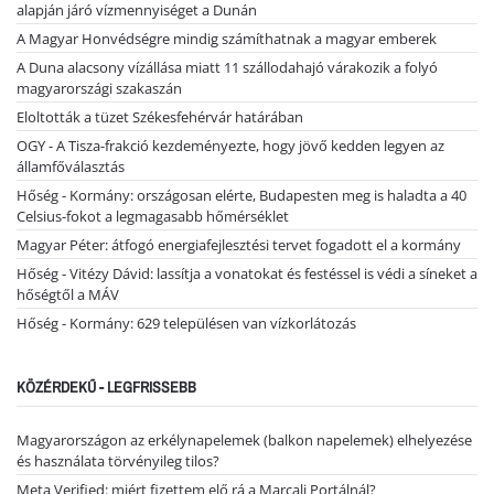
alapján járó vízmennyiséget a Dunán
A Magyar Honvédségre mindig számíthatnak a magyar emberek
A Duna alacsony vízállása miatt 11 szállodahajó várakozik a folyó
magyarországi szakaszán
Eloltották a tüzet Székesfehérvár határában
OGY - A Tisza-frakció kezdeményezte, hogy jövő kedden legyen az
államfőválasztás
Hőség - Kormány: országosan elérte, Budapesten meg is haladta a 40
Celsius-fokot a legmagasabb hőmérséklet
Magyar Péter: átfogó energiafejlesztési tervet fogadott el a kormány
Hőség - Vitézy Dávid: lassítja a vonatokat és festéssel is védi a síneket a
hőségtől a MÁV
Hőség - Kormány: 629 településen van vízkorlátozás
KÖZÉRDEKŰ - LEGFRISSEBB
Magyarországon az erkélynapelemek (balkon napelemek) elhelyezése
és használata törvényileg tilos?
Meta Verified: miért fizettem elő rá a Marcali Portálnál?