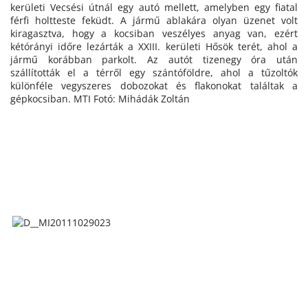
kerületi Vecsési útnál egy autó mellett, amelyben egy fiatal
férfi holtteste feküdt. A jármű ablakára olyan üzenet volt
kiragasztva, hogy a kocsiban veszélyes anyag van, ezért
kétórányi időre lezárták a XXIII. kerületi Hősök terét, ahol a
jármű korábban parkolt. Az autót tizenegy óra után
szállították el a térről egy szántóföldre, ahol a tűzoltók
különféle vegyszeres dobozokat és flakonokat találtak a
gépkocsiban. MTI Fotó: Mihádák Zoltán