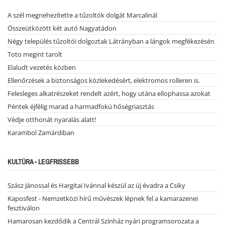
A szél megnehezítette a tűzoltók dolgát Marcalinál
Összeütközött két autó Nagyatádon
Négy település tűzoltói dolgoztak Látrányban a lángok megfékezésén
Toto megint tarolt
Elaludt vezetés közben
Ellenőrzések a biztonságos közlekedésért, elektromos rolleren is.
Felesleges alkatrészeket rendelt azért, hogy utána ellophassa azokat
Péntek éjfélig marad a harmadfokú hőségriasztás
Védje otthonát nyaralás alatt!
Karambol Zamárdiban
KULTÚRA - LEGFRISSEBB
Szász Jánossal és Hargitai Ivánnal készül az új évadra a Csiky
Kaposfest - Nemzetközi hírű művészek lépnek fel a kamarazenei
fesztiválon
Hamarosan kezdődik a Centrál Színház nyári programsorozata a