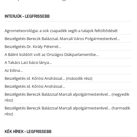
INTERJÚK - LEGFRISSEBB
Agrometeorológia: a sok csapadék segíti a talajok feltöltődését
Beszélgetés Bereczk Balázzsal, Marcali Város Polgármesterével…
Beszélgetés Dr. Király Péterrel…
A Bálint küldött volt az Országos Diákparlamentbe…
A Takács Laci bácsi lánya…
Az Edina…
Beszélgetés id. Kőrösi Andrással… (második rész)
Beszélgetés id. Kőrösi Andrással…
Beszélgetés Bereczk Balázzsal Marcali alpolgármesterével… (negyedik
rész)
Beszélgetés Bereczk Balázzsal Marcali alpolgármesterével… (harmadik
rész)
KÉK HÍREK - LEGFRISSEBB