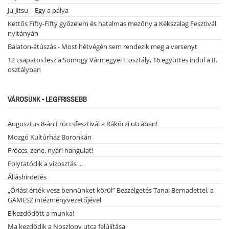
Ju-Jitsu – Egy a pálya
Kettős Fifty-Fifty győzelem és hatalmas mezőny a Kékszalag Fesztivál
nyitányán
Balaton-átúszás - Most hétvégén sem rendezik meg a versenyt
12 csapatos lesz a Somogy Vármegyei I. osztály, 16 együttes indul a II.
osztályban
VÁROSUNK - LEGFRISSEBB
Augusztus 8-án Fröccsfesztivál a Rákóczi utcában!
Mozgó Kultúrház Boronkán
Fröccs, zene, nyári hangulat!
Folytatódik a vízosztás ...
Álláshirdetés
„Óriási érték vesz bennünket körül” Beszélgetés Tanai Bernadettel, a
GAMESZ intézményvezetőjével
Elkezdődött a munka!
Ma kezdődik a Noszlopy utca felújítása