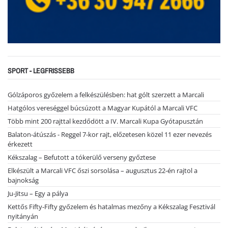
SPORT - LEGFRISSEBB
Gólzáporos győzelem a felkészülésben: hat gólt szerzett a Marcali
Hatgólos vereséggel búcsúzott a Magyar Kupától a Marcali VFC
Több mint 200 rajttal kezdődött a IV. Marcali Kupa Gyótapusztán
Balaton-átúszás - Reggel 7-kor rajt, előzetesen közel 11 ezer nevezés
érkezett
Kékszalag – Befutott a tókerülő verseny győztese
Elkészült a Marcali VFC őszi sorsolása – augusztus 22-én rajtol a
bajnokság
Ju-Jitsu – Egy a pálya
Kettős Fifty-Fifty győzelem és hatalmas mezőny a Kékszalag Fesztivál
nyitányán