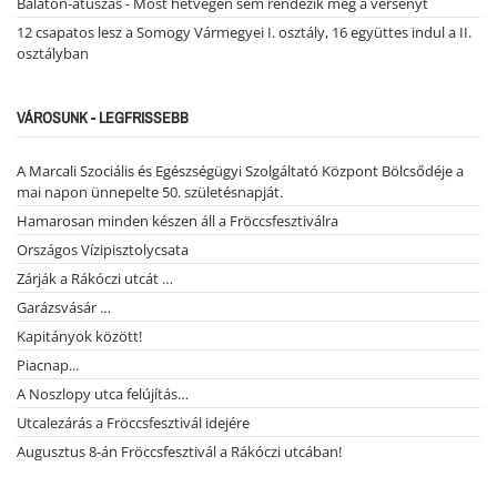
Balaton-átúszás - Most hétvégén sem rendezik meg a versenyt
12 csapatos lesz a Somogy Vármegyei I. osztály, 16 együttes indul a II.
osztályban
VÁROSUNK - LEGFRISSEBB
A Marcali Szociális és Egészségügyi Szolgáltató Központ Bölcsődéje a
mai napon ünnepelte 50. születésnapját.
Hamarosan minden készen áll a Fröccsfesztiválra
Országos Vízipisztolycsata
Zárják a Rákóczi utcát …
Garázsvásár …
Kapitányok között!
Piacnap...
A Noszlopy utca felújítás…
Utcalezárás a Fröccsfesztivál idejére
Augusztus 8-án Fröccsfesztivál a Rákóczi utcában!