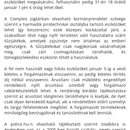
eszközöket megvásárolni, felhasználni pedig 31-én 18 órától
január 1-jén 6 óráig lehet őket.
A Complex jogtárban olvasható kormányrendelet szövege
szerint a harmadik pirotechnikai osztályba tartozó eszközöket
lehet így beszerezni; ezek közepes kockázattal járó, a
szabadban lévő nagy nyílt területen való használatra szánt
tűzijátékok, amelyek zajszintje nem ártalmas az emberi
egészségre. A tűzijátékokat csak nagykorúak vásárolhatják
meg, csak zárt csomagolásban tárolhatók, és
tömegközlekedési eszközön tiltott a használatuk.
A fel nem használt vagy hibás eszközöket január 5-ig a vevő
köteles a forgalmazónak visszavinni, az pedig köteles térítés
díj nélkül visszavenni. Árusítani csak működési engedéllyel
rendelkező nyílt árusítású üzletből vagy forgalmazó
raktárkészletéből lehet. A rendőrség korábbi tájékoztatása
szerint az árusítást ideiglenes tárolóhelyre is kiadják, de ilyet
csak olyan kereskedő kaphat, aki a rendeletben előírt személyi
és tárgyi feltételeknek megfelel. A forgalmazott termékeknek
minőségileg bevizsgáltnak és tanúsítottnak kell lenniük.
A police.hu-n olvasható tájékoztató szerint továbbra is
érvényben van az a 2005-ben hozott szabály, amely szerint