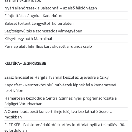
Ez már nekünk is sok
Nyári ellenőrzések a Balatonnál – az első félidő végén
Elfojtották a lángokat Kadarkúton
Baleset történt Lengyeltóti külterületén
Segítségnyújtás a szomszédos vármegyében
Kiégett egy autó Marcalinál
Pár nap alatt félmilliós kárt okozott a rutinos csaló
KULTÚRA - LEGFRISSEBB
Szász Jánossal és Hargitai Ivánnal készül az új évadra a Csiky
Kaposfest - Nemzetközi hírű művészek lépnek fel a kamarazenei
fesztiválon
Hamarosan kezdődik a Centrál Színház nyári programsorozata a
Szigliget Várudvarban
A Queen budapesti koncertfilmje felújítva lesz látható ősszel a
mozikban
ÉLET.KÉP - Balatonmáriafürdő: kortárs fotótárlat nyílt a település 130.
évfordulóján