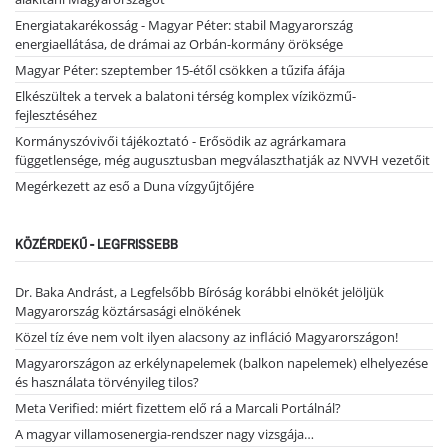
Energiatakarékosság - Magyar Péter: stabil Magyarország
energiaellátása, de drámai az Orbán-kormány öröksége
Magyar Péter: szeptember 15-étől csökken a tűzifa áfája
Elkészültek a tervek a balatoni térség komplex víziközmű-
fejlesztéséhez
Kormányszóvivői tájékoztató - Erősödik az agrárkamara
függetlensége, még augusztusban megválaszthatják az NVVH vezetőit
Megérkezett az eső a Duna vízgyűjtőjére
KÖZÉRDEKŰ - LEGFRISSEBB
Dr. Baka Andrást, a Legfelsőbb Bíróság korábbi elnökét jelöljük
Magyarország köztársasági elnökének
Közel tíz éve nem volt ilyen alacsony az infláció Magyarországon!
Magyarországon az erkélynapelemek (balkon napelemek) elhelyezése
és használata törvényileg tilos?
Meta Verified: miért fizettem elő rá a Marcali Portálnál?
A magyar villamosenergia-rendszer nagy vizsgája…