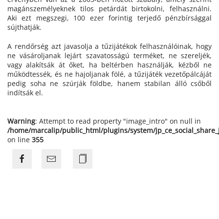
magánszemélyeknek tilos petárdát birtokolni, felhasználni.
Aki ezt megszegi, 100 ezer forintig terjedő pénzbírsággal
sújthatják.
A rendőrség azt javasolja a tűzijátékok felhasználóinak, hogy
ne vásároljanak lejárt szavatosságú terméket, ne szereljék,
vagy alakítsák át őket, ha beltérben használják, kézből ne
működtessék, és ne hajoljanak fölé, a tűzijáték vezetőpálcáját
pedig soha ne szúrják földbe, hanem stabilan álló csőből
indítsák el.
Warning
: Attempt to read property "image_intro" on null in
/home/marcalip/public_html/plugins/system/jp_ce_social_share
on line
355