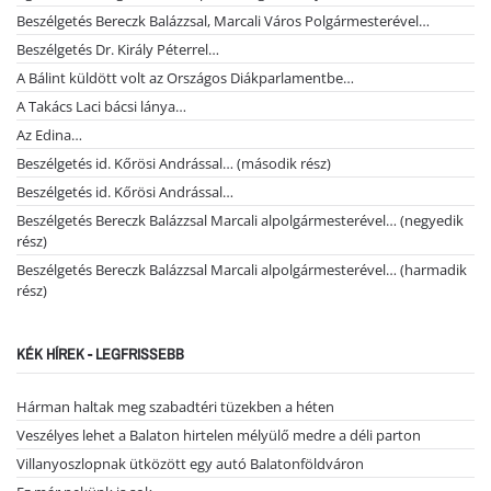
Beszélgetés Bereczk Balázzsal, Marcali Város Polgármesterével…
Beszélgetés Dr. Király Péterrel…
A Bálint küldött volt az Országos Diákparlamentbe…
A Takács Laci bácsi lánya…
Az Edina…
Beszélgetés id. Kőrösi Andrással… (második rész)
Beszélgetés id. Kőrösi Andrással…
Beszélgetés Bereczk Balázzsal Marcali alpolgármesterével… (negyedik
rész)
Beszélgetés Bereczk Balázzsal Marcali alpolgármesterével… (harmadik
rész)
KÉK HÍREK - LEGFRISSEBB
Hárman haltak meg szabadtéri tüzekben a héten
Veszélyes lehet a Balaton hirtelen mélyülő medre a déli parton
Villanyoszlopnak ütközött egy autó Balatonföldváron