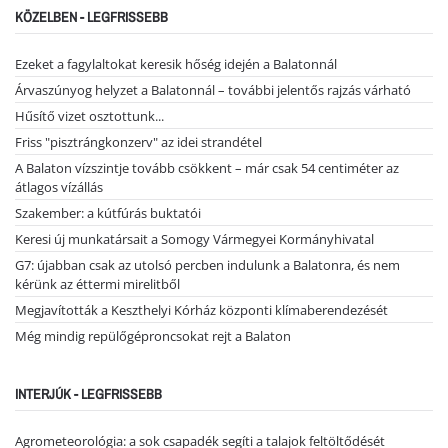
KÖZELBEN - LEGFRISSEBB
Ezeket a fagylaltokat keresik hőség idején a Balatonnál
Árvaszúnyog helyzet a Balatonnál – további jelentős rajzás várható
Hűsítő vizet osztottunk...
Friss "pisztrángkonzerv" az idei strandétel
A Balaton vízszintje tovább csökkent – már csak 54 centiméter az
átlagos vízállás
Szakember: a kútfúrás buktatói
Keresi új munkatársait a Somogy Vármegyei Kormányhivatal
G7: újabban csak az utolsó percben indulunk a Balatonra, és nem
kérünk az éttermi mirelitből
Megjavították a Keszthelyi Kórház központi klímaberendezését
Még mindig repülőgéproncsokat rejt a Balaton
INTERJÚK - LEGFRISSEBB
Agrometeorológia: a sok csapadék segíti a talajok feltöltődését