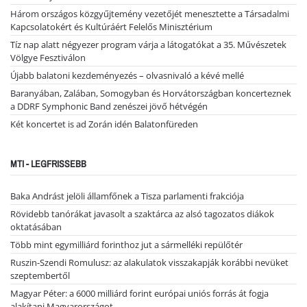
Három országos közgyűjtemény vezetőjét menesztette a Társadalmi
Kapcsolatokért és Kultúráért Felelős Minisztérium
Tíz nap alatt négyezer program várja a látogatókat a 35. Művészetek
Völgye Fesztiválon
Újabb balatoni kezdeményezés – olvasnivaló a kévé mellé
Baranyában, Zalában, Somogyban és Horvátországban koncerteznek
a DDRF Symphonic Band zenészei jövő hétvégén
Két koncertet is ad Zorán idén Balatonfüreden
MTI - LEGFRISSEBB
Baka Andrást jelöli államfőnek a Tisza parlamenti frakciója
Rövidebb tanórákat javasolt a szaktárca az alsó tagozatos diákok
oktatásában
Több mint egymilliárd forinthoz jut a sármelléki repülőtér
Ruszin-Szendi Romulusz: az alakulatok visszakapják korábbi nevüket
szeptembertől
Magyar Péter: a 6000 milliárd forint európai uniós forrás át fogja
alakítani Magyarországot