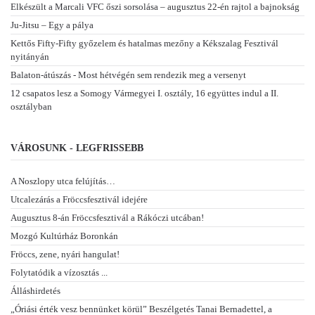
Elkészült a Marcali VFC őszi sorsolása – augusztus 22-én rajtol a bajnokság
Ju-Jitsu – Egy a pálya
Kettős Fifty-Fifty győzelem és hatalmas mezőny a Kékszalag Fesztivál
nyitányán
Balaton-átúszás - Most hétvégén sem rendezik meg a versenyt
12 csapatos lesz a Somogy Vármegyei I. osztály, 16 együttes indul a II.
osztályban
VÁROSUNK - LEGFRISSEBB
A Noszlopy utca felújítás…
Utcalezárás a Fröccsfesztivál idejére
Augusztus 8-án Fröccsfesztivál a Rákóczi utcában!
Mozgó Kultúrház Boronkán
Fröccs, zene, nyári hangulat!
Folytatódik a vízosztás ...
Álláshirdetés
„Óriási érték vesz bennünket körül” Beszélgetés Tanai Bernadettel, a