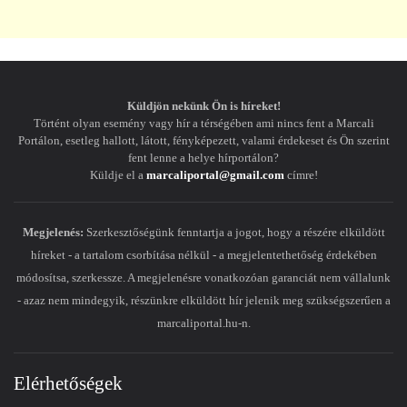
Küldjön nekünk Ön is híreket!
Történt olyan esemény vagy hír a térségében ami nincs fent a Marcali
Portálon, esetleg hallott, látott, fényképezett, valami érdekeset és Ön szerint
fent lenne a helye hírportálon?
Küldje el a
marcaliportal@gmail.com
címre!
Megjelenés:
Szerkesztőségünk fenntartja a jogot, hogy a részére elküldött
híreket - a tartalom csorbítása nélkül - a megjelentethetőség érdekében
módosítsa, szerkessze. A megjelenésre vonatkozóan garanciát nem vállalunk
- azaz nem mindegyik, részünkre elküldött hír jelenik meg szükségszerűen a
marcaliportal.hu-n.
Elérhetőségek