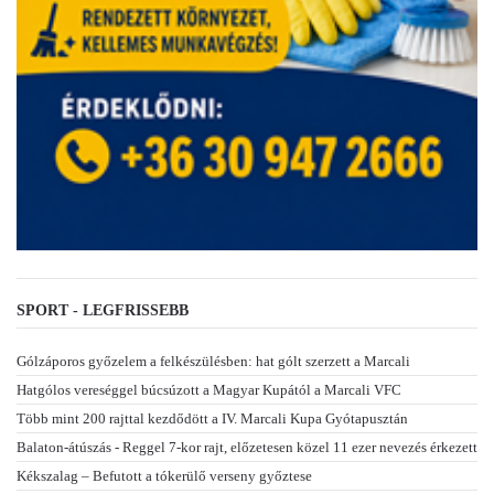
SPORT - LEGFRISSEBB
Gólzáporos győzelem a felkészülésben: hat gólt szerzett a Marcali
Hatgólos vereséggel búcsúzott a Magyar Kupától a Marcali VFC
Több mint 200 rajttal kezdődött a IV. Marcali Kupa Gyótapusztán
Balaton-átúszás - Reggel 7-kor rajt, előzetesen közel 11 ezer nevezés érkezett
Kékszalag – Befutott a tókerülő verseny győztese