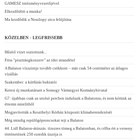
GAMESZ intézményvezetőjével
Elkezdődött a munka!
Ma kezdődik a Noszlopy utca felújítása
KÖZELBEN - LEGFRISSEBB
Hűsítő vizet osztottunk...
Friss "pisztrángkonzerv" az idei strandétel
A Balaton vízszintje tovább csökkent – már csak 54 centiméter az átlagos
vízállás
Szakember: a kútfúrás buktatói
Keresi új munkatársait a Somogy Vármegyei Kormányhivatal
G7: újabban csak az utolsó percben indulunk a Balatonra, és nem kérünk az
éttermi mirelitből
Megjavították a Keszthelyi Kórház központi klímaberendezését
Még mindig repülőgéproncsokat rejt a Balaton
44. Lidl Balaton-átúszás: tízezres tömeg a Balatonban, és célba ért a verseny
történetének 250 ezredik úszója is