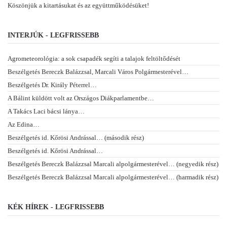
Köszönjük a kitartásukat és az együttműködésüket!
INTERJÚK - LEGFRISSEBB
Agrometeorológia: a sok csapadék segíti a talajok feltöltődését
Beszélgetés Bereczk Balázzsal, Marcali Város Polgármesterével…
Beszélgetés Dr. Király Péterrel…
A Bálint küldött volt az Országos Diákparlamentbe…
A Takács Laci bácsi lánya…
Az Edina…
Beszélgetés id. Kőrösi Andrással… (második rész)
Beszélgetés id. Kőrösi Andrással…
Beszélgetés Bereczk Balázzsal Marcali alpolgármesterével… (negyedik rész)
Beszélgetés Bereczk Balázzsal Marcali alpolgármesterével… (harmadik rész)
KÉK HÍREK - LEGFRISSEBB