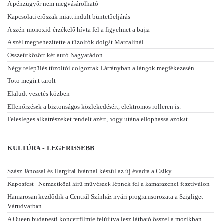
A pénzügyőr nem megvásárolható
Kapcsolati erőszak miatt indult büntetőeljárás
A szén-monoxid-érzékelő hívta fel a figyelmet a bajra
A szél megnehezítette a tűzoltók dolgát Marcalinál
Összeütközött két autó Nagyatádon
Négy település tűzoltói dolgoztak Látrányban a lángok megfékezésén
Toto megint tarolt
Elaludt vezetés közben
Ellenőrzések a biztonságos közlekedésért, elektromos rolleren is.
Felesleges alkatrészeket rendelt azért, hogy utána ellophassa azokat
KULTÚRA - LEGFRISSEBB
Szász Jánossal és Hargitai Ivánnal készül az új évadra a Csiky
Kaposfest - Nemzetközi hírű művészek lépnek fel a kamarazenei fesztiválon
Hamarosan kezdődik a Centrál Színház nyári programsorozata a Szigliget
Várudvarban
A Queen budapesti koncertfilmje felújítva lesz látható ősszel a mozikban