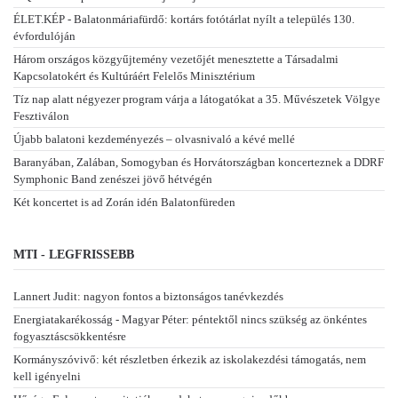
ÉLET.KÉP - Balatonmáriafürdő: kortárs fotótárlat nyílt a település 130.
évfordulóján
Három országos közgyűjtemény vezetőjét menesztette a Társadalmi
Kapcsolatokért és Kultúráért Felelős Minisztérium
Tíz nap alatt négyezer program várja a látogatókat a 35. Művészetek Völgye
Fesztiválon
Újabb balatoni kezdeményezés – olvasnivaló a kévé mellé
Baranyában, Zalában, Somogyban és Horvátországban koncerteznek a DDRF
Symphonic Band zenészei jövő hétvégén
Két koncertet is ad Zorán idén Balatonfüreden
MTI - LEGFRISSEBB
Lannert Judit: nagyon fontos a biztonságos tanévkezdés
Energiatakarékosság - Magyar Péter: péntektől nincs szükség az önkéntes
fogyasztáscsökkentésre
Kormányszóvivő: két részletben érkezik az iskolakezdési támogatás, nem
kell igényelni