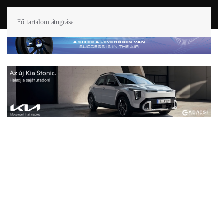
Fő tartalom átugrása