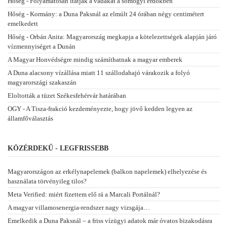
Hőség - Folyamatosan itatják a vadakat a somogyi erdőkben
Hőség - Kormány: a Duna Paksnál az elmúlt 24 órában négy centimétert
emelkedett
Hőség - Orbán Anita: Magyarország megkapja a kötelezettségek alapján járó
vízmennyiséget a Dunán
A Magyar Honvédségre mindig számíthatnak a magyar emberek
A Duna alacsony vízállása miatt 11 szállodahajó várakozik a folyó
magyarországi szakaszán
Eloltották a tüzet Székesfehérvár határában
OGY - A Tisza-frakció kezdeményezte, hogy jövő kedden legyen az
államfőválasztás
KÖZÉRDEKŰ - LEGFRISSEBB
Magyarországon az erkélynapelemek (balkon napelemek) elhelyezése és
használata törvényileg tilos?
Meta Verified: miért fizettem elő rá a Marcali Portálnál?
A magyar villamosenergia-rendszer nagy vizsgája…
Emelkedik a Duna Paksnál – a friss vízügyi adatok már óvatos bizakodásra