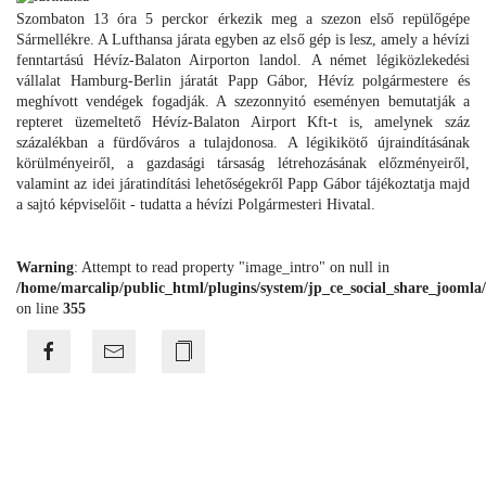
Szombaton 13 óra 5 perckor érkezik meg a szezon első repülőgépe
Sármellékre. A Lufthansa járata egyben az első gép is lesz, amely a hévízi
fenntartású Hévíz-Balaton Airporton landol. A német légiközlekedési
vállalat Hamburg-Berlin járatát Papp Gábor, Hévíz polgármestere és
meghívott vendégek fogadják. A szezonnyitó eseményen bemutatják a
repteret üzemeltető Hévíz-Balaton Airport Kft-t is, amelynek száz
százalékban a fürdőváros a tulajdonosa. A légikikötő újraindításának
körülményeiről, a gazdasági társaság létrehozásának előzményeiről,
valamint az idei járatindítási lehetőségekről Papp Gábor tájékoztatja majd
a sajtó képviselőit - tudatta a hévízi Polgármesteri Hivatal.
Warning
: Attempt to read property "image_intro" on null in
/home/marcalip/public_html/plugins/system/jp_ce_social_share_joomla/
on line
355