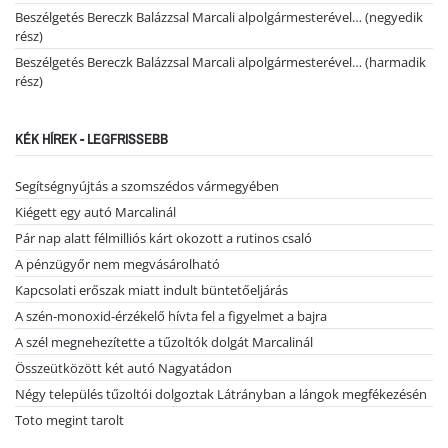
Beszélgetés Bereczk Balázzsal Marcali alpolgármesterével… (negyedik
rész)
Beszélgetés Bereczk Balázzsal Marcali alpolgármesterével… (harmadik
rész)
KÉK HÍREK - LEGFRISSEBB
Segítségnyújtás a szomszédos vármegyében
Kiégett egy autó Marcalinál
Pár nap alatt félmilliós kárt okozott a rutinos csaló
A pénzügyőr nem megvásárolható
Kapcsolati erőszak miatt indult büntetőeljárás
A szén-monoxid-érzékelő hívta fel a figyelmet a bajra
A szél megnehezítette a tűzoltók dolgát Marcalinál
Összeütközött két autó Nagyatádon
Négy település tűzoltói dolgoztak Látrányban a lángok megfékezésén
Toto megint tarolt