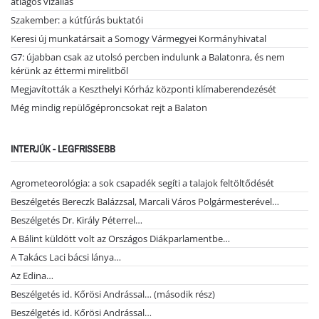
átlagos vízállás
Szakember: a kútfúrás buktatói
Keresi új munkatársait a Somogy Vármegyei Kormányhivatal
G7: újabban csak az utolsó percben indulunk a Balatonra, és nem
kérünk az éttermi mirelitből
Megjavították a Keszthelyi Kórház központi klímaberendezését
Még mindig repülőgéproncsokat rejt a Balaton
INTERJÚK - LEGFRISSEBB
Agrometeorológia: a sok csapadék segíti a talajok feltöltődését
Beszélgetés Bereczk Balázzsal, Marcali Város Polgármesterével…
Beszélgetés Dr. Király Péterrel…
A Bálint küldött volt az Országos Diákparlamentbe…
A Takács Laci bácsi lánya…
Az Edina…
Beszélgetés id. Kőrösi Andrással… (második rész)
Beszélgetés id. Kőrösi Andrással…