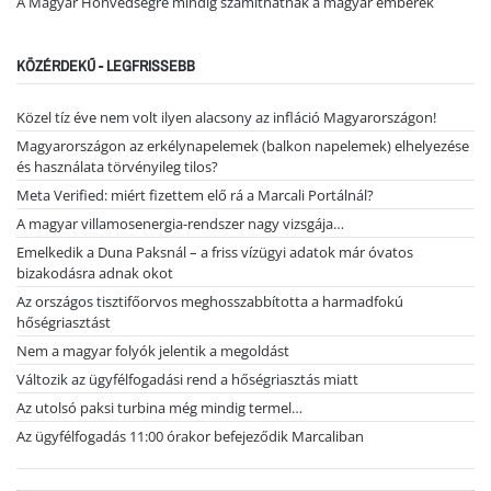
A Magyar Honvédségre mindig számíthatnak a magyar emberek
KÖZÉRDEKŰ - LEGFRISSEBB
Közel tíz éve nem volt ilyen alacsony az infláció Magyarországon!
Magyarországon az erkélynapelemek (balkon napelemek) elhelyezése
és használata törvényileg tilos?
Meta Verified: miért fizettem elő rá a Marcali Portálnál?
A magyar villamosenergia-rendszer nagy vizsgája…
Emelkedik a Duna Paksnál – a friss vízügyi adatok már óvatos
bizakodásra adnak okot
Az országos tisztifőorvos meghosszabbította a harmadfokú
hőségriasztást
Nem a magyar folyók jelentik a megoldást
Változik az ügyfélfogadási rend a hőségriasztás miatt
Az utolsó paksi turbina még mindig termel…
Az ügyfélfogadás 11:00 órakor befejeződik Marcaliban