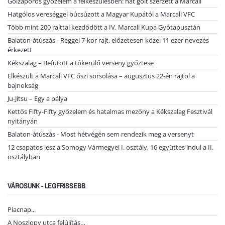
Gólzáporos győzelem a felkészülésben: hat gólt szerzett a Marcali
Hatgólos vereséggel búcsúzott a Magyar Kupától a Marcali VFC
Több mint 200 rajttal kezdődött a IV. Marcali Kupa Gyótapusztán
Balaton-átúszás - Reggel 7-kor rajt, előzetesen közel 11 ezer nevezés
érkezett
Kékszalag – Befutott a tókerülő verseny győztese
Elkészült a Marcali VFC őszi sorsolása – augusztus 22-én rajtol a
bajnokság
Ju-Jitsu – Egy a pálya
Kettős Fifty-Fifty győzelem és hatalmas mezőny a Kékszalag Fesztivál
nyitányán
Balaton-átúszás - Most hétvégén sem rendezik meg a versenyt
12 csapatos lesz a Somogy Vármegyei I. osztály, 16 együttes indul a II.
osztályban
VÁROSUNK - LEGFRISSEBB
Piacnap...
A Noszlopy utca felújítás…