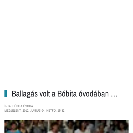
Ballagás volt a Bóbita óvodában …
ÍRTA: BÓBITA ÓVODA
MEGJELENT: 2012. JÚNIUS 04. HÉTFŐ, 15:32