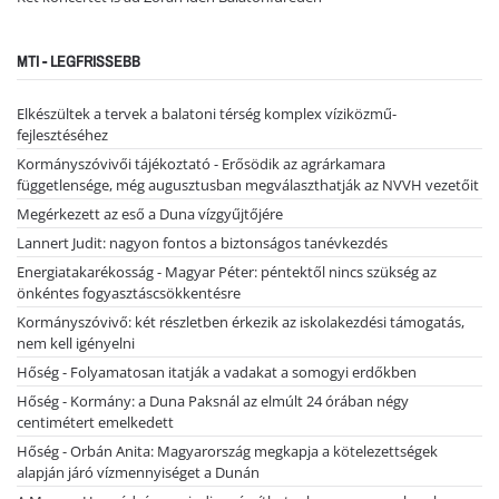
MTI - LEGFRISSEBB
Elkészültek a tervek a balatoni térség komplex víziközmű-
fejlesztéséhez
Kormányszóvivői tájékoztató - Erősödik az agrárkamara
függetlensége, még augusztusban megválaszthatják az NVVH vezetőit
Megérkezett az eső a Duna vízgyűjtőjére
Lannert Judit: nagyon fontos a biztonságos tanévkezdés
Energiatakarékosság - Magyar Péter: péntektől nincs szükség az
önkéntes fogyasztáscsökkentésre
Kormányszóvivő: két részletben érkezik az iskolakezdési támogatás,
nem kell igényelni
Hőség - Folyamatosan itatják a vadakat a somogyi erdőkben
Hőség - Kormány: a Duna Paksnál az elmúlt 24 órában négy
centimétert emelkedett
Hőség - Orbán Anita: Magyarország megkapja a kötelezettségek
alapján járó vízmennyiséget a Dunán