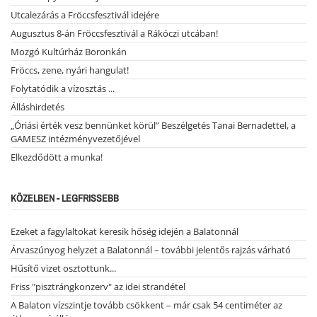
Utcalezárás a Fröccsfesztivál idejére
Augusztus 8-án Fröccsfesztivál a Rákóczi utcában!
Mozgó Kultúrház Boronkán
Fröccs, zene, nyári hangulat!
Folytatódik a vízosztás ...
Álláshirdetés
„Óriási érték vesz bennünket körül” Beszélgetés Tanai Bernadettel, a
GAMESZ intézményvezetőjével
Elkezdődött a munka!
KÖZELBEN - LEGFRISSEBB
Ezeket a fagylaltokat keresik hőség idején a Balatonnál
Árvaszúnyog helyzet a Balatonnál – további jelentős rajzás várható
Hűsítő vizet osztottunk...
Friss "pisztrángkonzerv" az idei strandétel
A Balaton vízszintje tovább csökkent – már csak 54 centiméter az