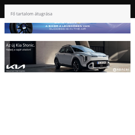
Fő tartalom átugrása