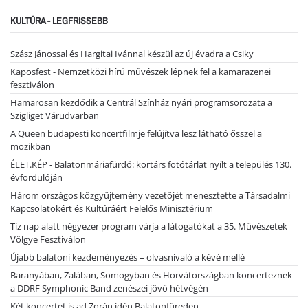
KULTÚRA - LEGFRISSEBB
Szász Jánossal és Hargitai Ivánnal készül az új évadra a Csiky
Kaposfest - Nemzetközi hírű művészek lépnek fel a kamarazenei
fesztiválon
Hamarosan kezdődik a Centrál Színház nyári programsorozata a
Szigliget Várudvarban
A Queen budapesti koncertfilmje felújítva lesz látható ősszel a
mozikban
ÉLET.KÉP - Balatonmáriafürdő: kortárs fotótárlat nyílt a település 130.
évfordulóján
Három országos közgyűjtemény vezetőjét menesztette a Társadalmi
Kapcsolatokért és Kultúráért Felelős Minisztérium
Tíz nap alatt négyezer program várja a látogatókat a 35. Művészetek
Völgye Fesztiválon
Újabb balatoni kezdeményezés – olvasnivaló a kévé mellé
Baranyában, Zalában, Somogyban és Horvátországban koncerteznek
a DDRF Symphonic Band zenészei jövő hétvégén
Két koncertet is ad Zorán idén Balatonfüreden