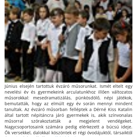
Június elsején tartottuk évzáró műsorunkat. Ismét eltelt egy
nevelési év és gyermekeink arculatunkhoz illően változatos
műsorokkal: mesedramatizálás, pünkösdölő, népi játékok,
bemutatták, hogy az elmúlt egy év során mennyi mindent
tanultak. Az évzáró műsorban felléptek a Dérné Kiss Katalin
által tartott népitáncra járó gyermekek is, akik színvonalas
műsorral szórakoztatták a megjelent vendégeket.
Nagycsoportosaink számára pedig elérkezett a búcsú ideje.
Ők versekkel, dalokkal köszöntek el régi óvodájuktól, társaiktól