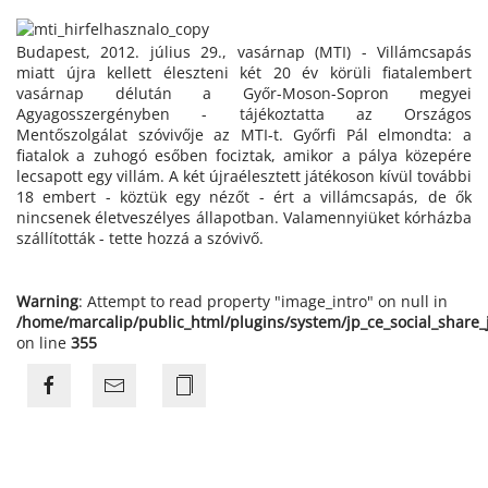
Budapest, 2012. július 29., vasárnap (MTI) - Villámcsapás
miatt újra kellett éleszteni két 20 év körüli fiatalembert
vasárnap délután a Győr-Moson-Sopron megyei
Agyagosszergényben - tájékoztatta az Országos
Mentőszolgálat szóvivője az MTI-t. Győrfi Pál elmondta: a
fiatalok a zuhogó esőben fociztak, amikor a pálya közepére
lecsapott egy villám. A két újraélesztett játékoson kívül további
18 embert - köztük egy nézőt - ért a villámcsapás, de ők
nincsenek életveszélyes állapotban. Valamennyiüket kórházba
szállították - tette hozzá a szóvivő.
Warning
: Attempt to read property "image_intro" on null in
/home/marcalip/public_html/plugins/system/jp_ce_social_share
on line
355