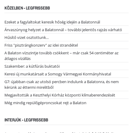
KÖZELBEN - LEGFRISSEBB
Ezeket a fagylaltokat keresik hőség idején a Balatonnál
Árvaszúnyog helyzet a Balatonnál – további jelentős rajzás várható
Hűsítő vizet osztottunk...
Friss "pisztrángkonzerv" az idei strandétel
A Balaton vízszintje tovább csökkent – már csak 54 centiméter az
átlagos vízállás
Szakember: a kútfúrás buktatói
Keresi új munkatársait a Somogy Vármegyei Kormányhivatal
G7: újabban csak az utolsó percben indulunk a Balatonra, és nem
kérünk az éttermi mirelitből
Megjavították a Keszthelyi Kórház központi klímaberendezését
Még mindig repülőgéproncsokat rejt a Balaton
INTERJÚK - LEGFRISSEBB