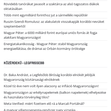
Rövidebb tanórákat javasolt a szaktárca az alsó tagozatos diákok
oktatásában
Több mint egymilliárd forinthoz jut a sármelléki repülőtér
Ruszin-Szendi Romulusz: az alakulatok visszakapják korábbi nevüket
szeptembertől
Magyar Péter: a 6000 milliárd forint európai uniós forrás át fogja
alakítani Magyarországot
Energiatakarékosság - Magyar Péter: stabil Magyarország
energiaellátása, de drámai az Orbán-kormány öröksége
KÖZÉRDEKŰ - LEGFRISSEBB
Dr. Baka Andrást, a Legfelsőbb Bíróság korábbi elnökét jelöljük
Magyarország köztársasági elnökének
Közel tíz éve nem volt ilyen alacsony az infláció Magyarországon!
Magyarországon az erkélynapelemek (balkon napelemek) elhelyezése
és használata törvényileg tilos?
Meta Verified: miért fizettem elő rá a Marcali Portálnál?
A magyar villamosenergia-rendszer nagy vizsgája…