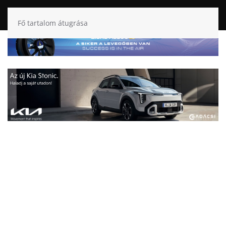
Fő tartalom átugrása