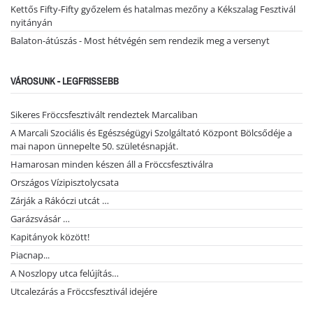
Kettős Fifty-Fifty győzelem és hatalmas mezőny a Kékszalag Fesztivál
nyitányán
Balaton-átúszás - Most hétvégén sem rendezik meg a versenyt
VÁROSUNK - LEGFRISSEBB
Sikeres Fröccsfesztivált rendeztek Marcaliban
A Marcali Szociális és Egészségügyi Szolgáltató Központ Bölcsődéje a
mai napon ünnepelte 50. születésnapját.
Hamarosan minden készen áll a Fröccsfesztiválra
Országos Vízipisztolycsata
Zárják a Rákóczi utcát …
Garázsvásár …
Kapitányok között!
Piacnap...
A Noszlopy utca felújítás…
Utcalezárás a Fröccsfesztivál idejére