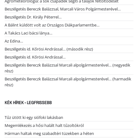
Agrometeorológia: a sok csapadék segíti a talajok feltöltődését
Beszélgetés Bereczk Balázzsal, Marcali Város Polgármesterével…
Beszélgetés Dr. Király Péterrel…
A Bálint küldött volt az Országos Diákparlamentbe…
A Takács Laci bácsi lánya…
Az Edina…
Beszélgetés id. Kőrösi Andrással… (második rész)
Beszélgetés id. Kőrösi Andrással…
Beszélgetés Bereczk Balázzsal Marcali alpolgármesterével… (negyedik
rész)
Beszélgetés Bereczk Balázzsal Marcali alpolgármesterével… (harmadik
rész)
KÉK HÍREK - LEGFRISSEBB
Tűz ütött ki egy siófoki lakásban
Megemlékezés a hősi halált halt tűzoltókról
Hárman haltak meg szabadtéri tüzekben a héten