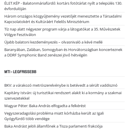
ÉLET.KÉP - Balatonmáriafürdő: kortárs fotótárlat nyílt a település 130.
évfordulóján
Három országos közgyűjtemény vezetőjét menesztette a Társadalmi
Kapcsolatokért és Kultúráért Felelős Minisztérium
Tíz nap alatt négyezer program várja a látogatókat a 35. Művészetek
Völgye Fesztiválon
Újabb balatoni kezdeményezés – olvasnivaló a kévé mellé
Baranyában, Zalában, Somogyban és Horvátországban koncerteznek
a DDRF Symphonic Band zenészei jövő hétvégén
MTI - LEGFRISSEBB
BKV: a várakozó metrószerelvénybe is betévedt a sérült vaddisznó
Kapitány István: új turisztikai rendszert alakít ki a kormány a szakmai
szervezetekkel
Magyar Péter: Baka András elfogadta a felkérést
Vegyszeradagolási probléma miatt kórházba került az Igali
Gyógyfürdő több vendége
Baka Andrást jelöli államfőnek a Tisza parlamenti frakciója