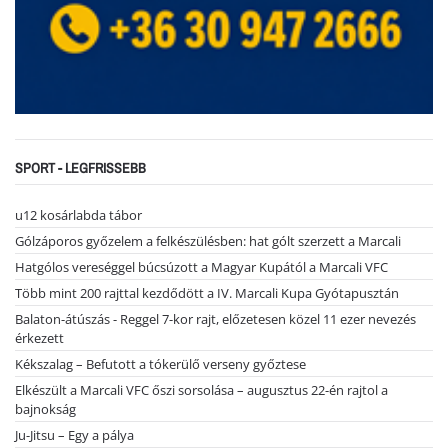
SPORT - LEGFRISSEBB
u12 kosárlabda tábor
Gólzáporos győzelem a felkészülésben: hat gólt szerzett a Marcali
Hatgólos vereséggel búcsúzott a Magyar Kupától a Marcali VFC
Több mint 200 rajttal kezdődött a IV. Marcali Kupa Gyótapusztán
Balaton-átúszás - Reggel 7-kor rajt, előzetesen közel 11 ezer nevezés
érkezett
Kékszalag – Befutott a tókerülő verseny győztese
Elkészült a Marcali VFC őszi sorsolása – augusztus 22-én rajtol a
bajnokság
Ju-Jitsu – Egy a pálya