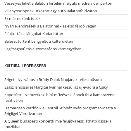
Veszélyes lehet a Balaton hirtelen mélyülő medre a déli parton
Villanyoszlopnak ütközött egy autó Balatonföldváron
Ez már nekünk is sok
Nyári ellenőrzések a Balatonnál – az első félidő végén
Elfojtották a lángokat Kadarkúton
Baleset történt Lengyeltóti külterületén
Segítségnyújtás a szomszédos vármegyében
KULTÚRA - LEGFRISSEBB
Sziget - Nyilvános a Bródy Dalok Napjának teljes műsora
Szász Jánossal és Hargitai Ivánnal készül az új évadra a Csiky
Kaposfest - Nemzetközi hírű művészek lépnek fel a kamarazenei
fesztiválon
Hamarosan kezdődik a Centrál Színház nyári programsorozata a
Szigliget Várudvarban
A Queen budapesti koncertfilmje felújítva lesz látható ősszel a
mozikban