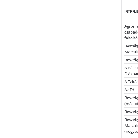
INTERJ
Agrome
csapadé
feltölt
Beszélg
Marcal
Beszélg
A Bálin
Diákpa
A Takác
Az Edi
Beszélg
(másodi
Beszélg
Beszélg
Marcal
(negyed