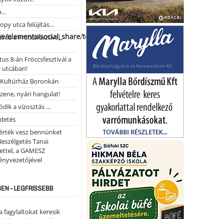
...
opy utca felújítás…
me/elements/social_share/templates/template.php
árás a Fröccsfesztivál
us 8-án Fröccsfesztivál a
 utcában!
Kultúrház Boronkán
 zene, nyári hangulat!
dik a vízosztás ...
rdetés
 érték vesz bennünket
Beszélgetés Tanai
ettel, a GAMESZ
ényvezetőjével
EN - LEGFRISSEBB
a fagylaltokat keresik