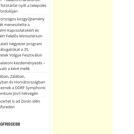
 fotótárlat nyílt a település
fordulóján
országos közgyűjtemény
ét menesztette a
lmi Kapcsolatokért és
ért Felelős Minisztérium
 alatt négyezer program
 látogatókat a 35.
etek Völgye Fesztiválon
balatoni kezdeményezés –
való a kévé mellé
ában, Zalában,
ban és Horvátországban
teznek a DDRF Symphonic
enészei jövő hétvégén
certet is ad Zorán idén
nfüreden
LEGFRISSEBB