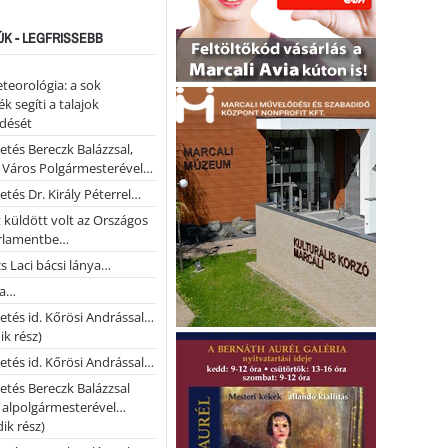
ÚK - LEGFRISSEBB
teorológia: a sok
k segíti a talajok
ődését
etés Bereczk Balázzsal,
i Város Polgármesterével…
etés Dr. Király Péterrel…
t küldött volt az Országos
rlamentbe…
s Laci bácsi lánya…
na…
etés id. Kőrösi Andrással…
k rész)
etés id. Kőrösi Andrással…
etés Bereczk Balázzsal
i alpolgármesterével…
ik rész)