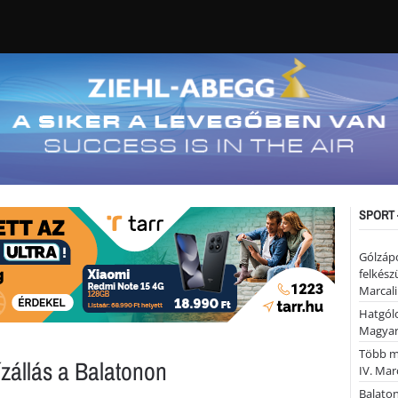
SPORT 
Gólzáp
felkész
Marcali
Hatgólo
Magyar
Több mi
zállás a Balatonon
IV. Mar
Balaton