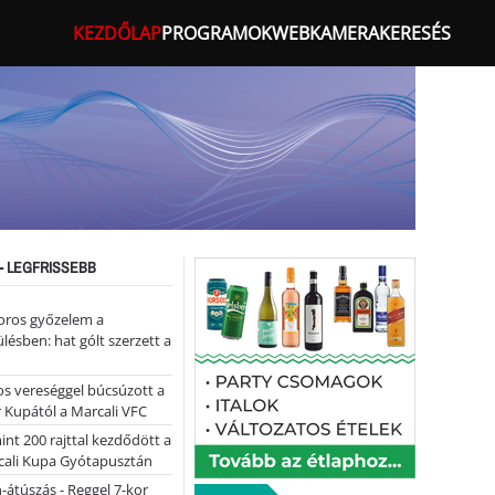
KEZDŐLAP
PROGRAMOK
WEBKAMERA
KERESÉS
- LEGFRISSEBB
oros győzelem a
ülésben: hat gólt szerzett a
s vereséggel búcsúzott a
 Kupától a Marcali VFC
nt 200 rajttal kezdődött a
cali Kupa Gyótapusztán
-átúszás - Reggel 7-kor