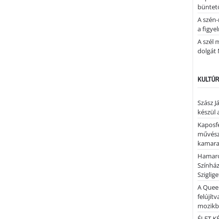
büntető
A szén-
a figye
A szél 
dolgát 
KULTÚR
Szász J
készül 
Kaposfe
művésze
kamaraz
Hamaro
Színhá
Sziglig
A Quee
felújítv
mozik
ÉLET.KÉ