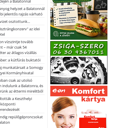
dején a Balatonnál
nyog helyzet a Balatonnál
bi jelentős rajzás várható
vizet osztottunk...
pisztrángkonzerv" az idei
tel
on vízszintje tovább
t – már csak 54
ter az átlagos vízállás
er: a kútfúrás buktatói
 új munkatársait a Somogy
yei Kormányhivatal
bban csak az utolsó
 indulunk a Balatonra, és
ünk az éttermi mirelitből
tották a Keszthelyi
 központi
erendezését
ndig repülőgéproncsokat
Balaton