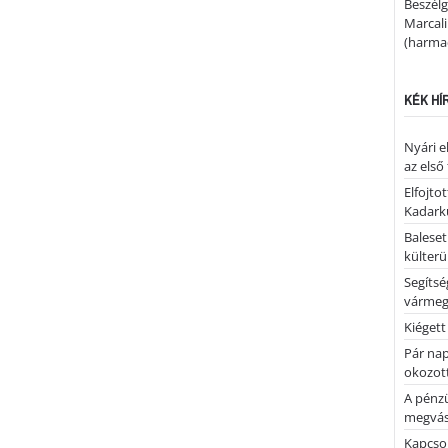
Beszélg
Marcal
(harmad
KÉK HÍ
Nyári e
az első
Elfojto
Kadark
Baleset
külterü
Segíts
várme
Kiégett
Pár nap 
okozott
A pénz
megvás
Kapcsol