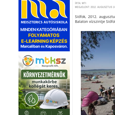
ÍRTA: MTI
MEGJELENT: 2012. AUGUSZTUS 14
Siófok, 2012. auguszt
Balaton vízszintje Sióf