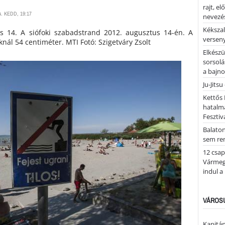
rajt, e
. KEDD, 19:17
nevezés
Kékszal
us 14. A siófoki szabadstrand 2012. augusztus 14-én. A
versen
oknál 54 centiméter. MTI Fotó: Szigetváry Zsolt
Elkészü
sorsolá
a bajn
Ju-Jitsu
Kettős 
hatalm
Fesztiv
Balato
sem re
12 csap
Vármegy
indul a
VÁROSU
Kapitán