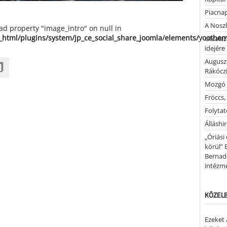
Piacnap
A Noszl
ead property "image_intro" on null in
_html/plugins/system/jp_ce_social_share_joomla/elements/yoothe
Utcalez
idejére
Auguszt
Rákóczi
Mozgó 
Fröccs,
Folytató
Álláshi
„Óriási
körül” 
Bernad
intézm
KÖZELB
Ezeket 