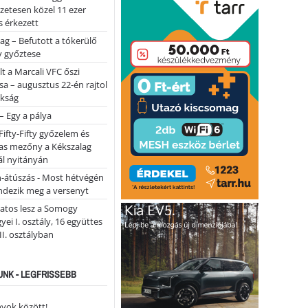
lőzetesen közel 11 ezer
 érkezett
ag – Befutott a tókerülő
y győztese
lt a Marcali VFC őszi
sa – augusztus 22-én rajtol
okság
 – Egy a pálya
Fifty-Fifty győzelem és
as mezőny a Kékszalag
ál nyitányán
n-átúszás - Most hétvégén
ndezik meg a versenyt
atos lesz a Somogy
ei I. osztály, 16 együttes
 II. osztályban
NK - LEGFRISSEBB
yok között!