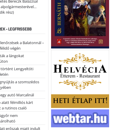
etés Bereczk Balázzsal
i alpolgármesterével…
ik rész)
REK - LEGFRISSEBB
llenőrzések a Balatonnál –
 félidő végén
tták a lángokat
úton
 történt Lengyeltóti
letén
égnyújtás a szomszédos
gyében
 egy autó Marcalinál
alatt félmilliós kárt
 a rutinos csaló
ügyőr nem
árolható
ati erőszak miatt indult