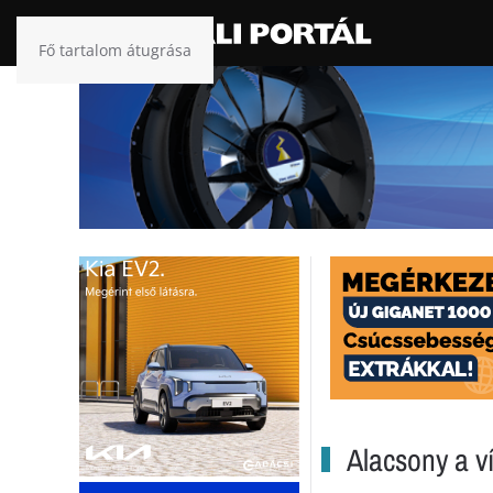
Fő tartalom átugrása
Alacsony a ví