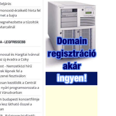
eljárás
monoxid-érzékelő hívta fel
lmet a bajra
megnehezítette a tűzoltók
Marcalinál
A - LEGFRISSEBB
ánossal és Hargitai Ivánnal
az új évadra a Csiky
st - Nemzetközi hírű
k lépnek fel a
enei fesztiválon
san kezdődik a Centrál
z nyári programsorozata a
et Várudvarban
n budapesti koncertfilmje
a lesz látható ősszel a
ban
P - Balatonmáriafürdő: