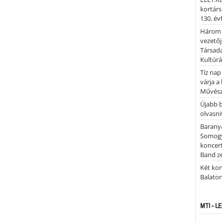
kortárs
130. év
Három 
vezetőj
Társada
Kultúrá
Tíz nap
várja a
Művész
Újabb 
olvasni
Barany
Somogy
koncer
Band z
Két kon
Balato
MTI - 