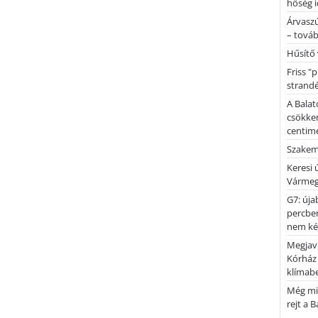
hőség i
Árvaszú
– továb
Hűsítő 
Friss "
strandé
A Balat
csökken
centimé
Szakemb
Keresi
Vármeg
G7: úja
percben
nem kér
Megjaví
Kórház
klímab
Még mi
rejt a 