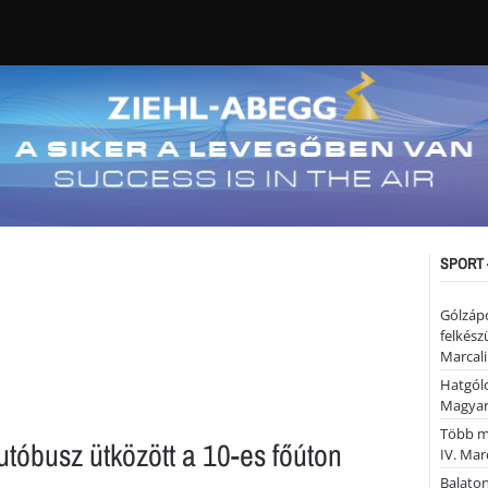
SPORT 
Gólzáp
felkész
Marcali
Hatgólo
Magyar
Több mi
tóbusz ütközött a 10-es főúton
IV. Mar
Balaton