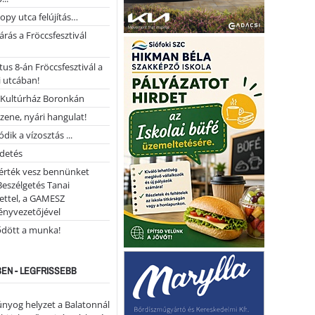
opy utca felújítás…
árás a Fröccsfesztivál
us 8-án Fröccsfesztivál a
 utcában!
Kultúrház Boronkán
 zene, nyári hangulat!
dik a vízosztás ...
rdetés
 érték vesz bennünket
Beszélgetés Tanai
ettel, a GAMESZ
ényvezetőjével
ődött a munka!
EN - LEGFRISSEBB
nyog helyzet a Balatonnál