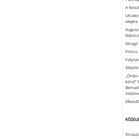
A Noszl
Utcalez
idejére
Auguszt
Rákóczi
Mozgó 
Fröccs,
Folytató
Álláshi
„Óriási
körül” 
Bernad
intézm
Elkezd
KÖZELB
Árvaszú