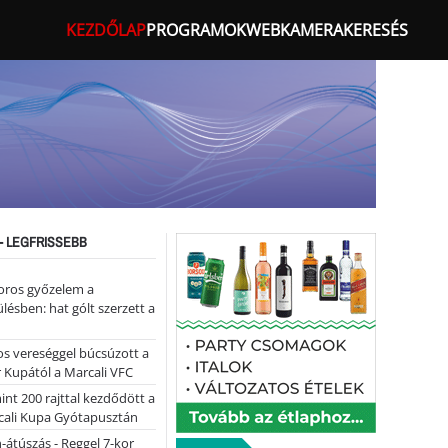
KEZDŐLAP
PROGRAMOK
WEBKAMERA
KERESÉS
- LEGFRISSEBB
oros győzelem a
ülésben: hat gólt szerzett a
s vereséggel búcsúzott a
 Kupától a Marcali VFC
nt 200 rajttal kezdődött a
cali Kupa Gyótapusztán
-átúszás - Reggel 7-kor