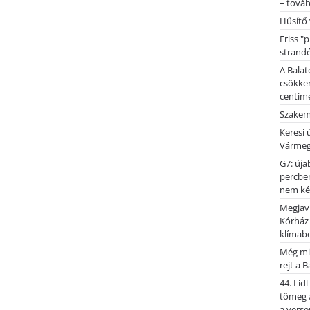
– továb
Hűsítő 
Friss "
strandé
A Balat
csökken
centimé
Szakemb
Keresi
Vármeg
G7: úja
percben
nem kér
Megjaví
Kórház
klímab
Még mi
rejt a 
44. Lid
tömeg a
a verse