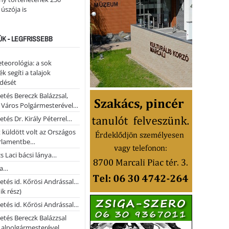
 úszója is
ÚK - LEGFRISSEBB
teorológia: a sok
k segíti a talajok
ődését
etés Bereczk Balázzsal,
i Város Polgármesterével…
etés Dr. Király Péterrel…
t küldött volt az Országos
rlamentbe…
s Laci bácsi lánya…
na…
etés id. Kőrösi Andrással…
k rész)
etés id. Kőrösi Andrással…
etés Bereczk Balázzsal
i alpolgármesterével…