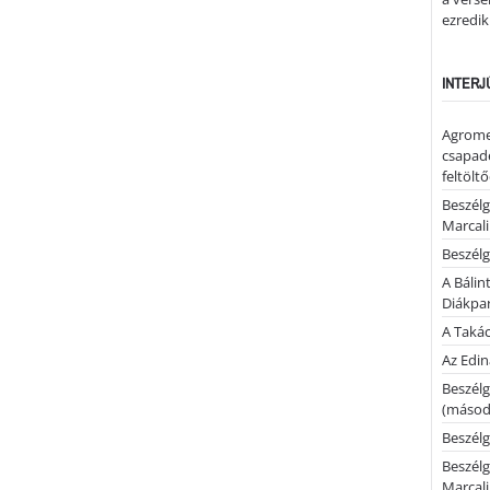
ezredik
INTERJ
Agrome
csapadé
feltölt
Beszélg
Marcal
Beszélg
A Bálin
Diákpa
A Takác
Az Edi
Beszélg
(másodi
Beszélg
Beszélg
Marcal