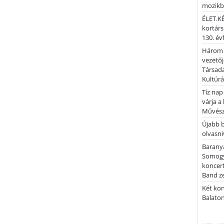
mozik
ÉLET.KÉ
kortárs
130. év
Három 
vezetőj
Társada
Kultúrá
Tíz nap
várja a
Művész
Újabb 
olvasni
Barany
Somogy
koncer
Band z
Két kon
Balato