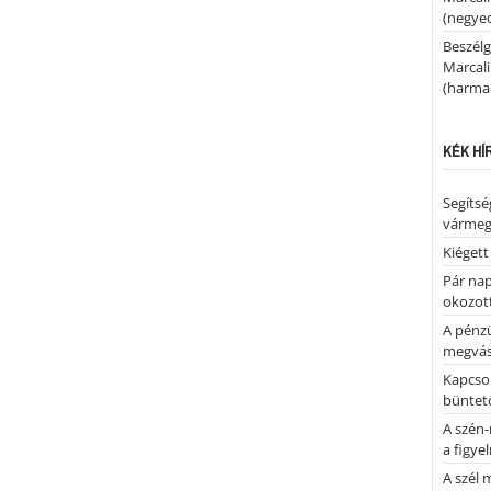
(negyed
Beszélg
Marcal
(harmad
KÉK HÍ
Segíts
várme
Kiégett
Pár nap 
okozott
A pénz
megvás
Kapcsol
büntető
A szén-
a figye
A szél 