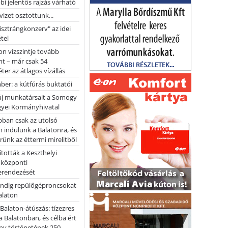
bi jelentős rajzás várható
vizet osztottunk...
pisztrángkonzerv" az idei
tel
on vízszintje tovább
t – már csak 54
ter az átlagos vízállás
er: a kútfúrás buktatói
 új munkatársait a Somogy
yei Kormányhivatal
bban csak az utolsó
 indulunk a Balatonra, és
ünk az éttermi mirelitből
tották a Keszthelyi
 központi
erendezését
ndig repülőgéproncsokat
Balaton
l Balaton-átúszás: tízezres
 Balatonban, és célba ért
ny történetének 250