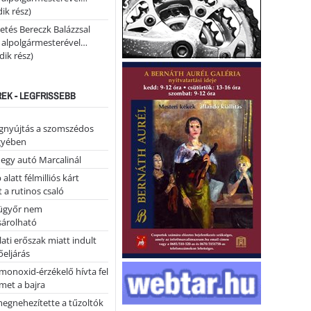
ik rész)
etés Bereczk Balázzsal
i alpolgármesterével…
ik rész)
REK - LEGFRISSEBB
égnyújtás a szomszédos
gyében
 egy autó Marcalinál
alatt félmilliós kárt
 a rutinos csaló
ügyőr nem
árolható
ati erőszak miatt indult
eljárás
monoxid-érzékelő hívta fel
lmet a bajra
megnehezítette a tűzoltók