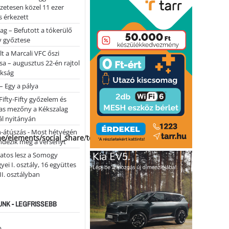
lőzetesen közel 11 ezer
 érkezett
ag – Befutott a tókerülő
y győztese
lt a Marcali VFC őszi
sa – augusztus 22-én rajtol
okság
 – Egy a pálya
Fifty-Fifty győzelem és
as mezőny a Kékszalag
ál nyitányán
n-átúszás - Most hétvégén
me/elements/social_share/templates/template.php
ndezik meg a versenyt
atos lesz a Somogy
ei I. osztály, 16 együttes
 II. osztályban
NK - LEGFRISSEBB
...