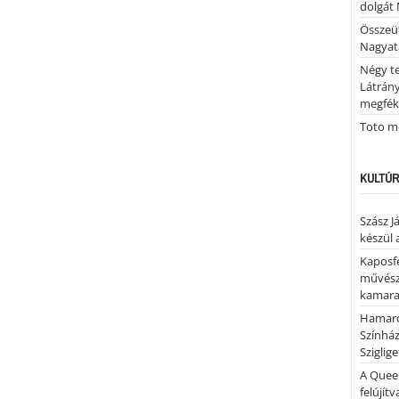
dolgát 
Összeü
Nagya
Négy te
Látrán
megfék
Toto me
KULTÚR
Szász J
készül 
Kaposfe
művésze
kamaraz
Hamaro
Színhá
Sziglig
A Quee
felújítv