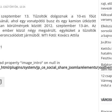
rajt, e
3. CSÜTÖRTÖK, 12:24
nevezés
Kékszal
2. szeptember 13. Tűzoltók dolgoznak a 10-es főút
versen
ásánál, ahol egy vonatpótló busz és egy kamion ütközött
tlan körülmények között 2012. szeptember 13-án. Az
Elkészü
 ember közül négy megsérült, egyiküket a tűzoltók
sorsolá
zeroncsolódott járműből. MTI Fotó: Kovács Attila
a bajn
Ju-Jitsu
Kettős 
hatalm
Fesztiv
ead property "image_intro" on null in
Balato
_html/plugins/system/jp_ce_social_share_joomla/elements/yoothe
sem re
12 csap
Vármegy
indul a
VÁROSU
Piacnap