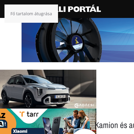
Fő tartalom átugrása
Kamion és au