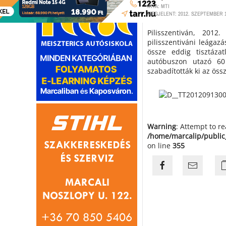
ÍRTA: MTI
MEGJELENT: 2012. SZEPTEMBER 1
Pilisszentiván, 201
pilisszentiváni leágaz
össze eddig tisztáza
autóbuszon utazó 60
szabadították ki az öss
Warning
: Attempt to r
/home/marcalip/public
on line
355