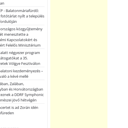
ban
P - Balatonmáriafürdő:
 fotótárlat nyílt a település
fordulóján
országos közgyűjtemény
ét menesztette a
lmi Kapcsolatokért és
ért Felelős Minisztérium
 alatt négyezer program
 látogatókat a 35.
etek Völgye Fesztiválon
balatoni kezdeményezés –
való a kévé mellé
ában, Zalában,
ban és Horvátországban
teznek a DDRF Symphonic
enészei jövő hétvégén
certet is ad Zorán idén
nfüreden