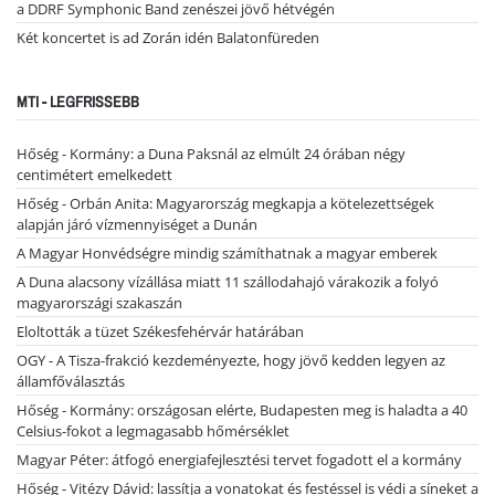
a DDRF Symphonic Band zenészei jövő hétvégén
Két koncertet is ad Zorán idén Balatonfüreden
MTI - LEGFRISSEBB
Hőség - Kormány: a Duna Paksnál az elmúlt 24 órában négy
centimétert emelkedett
Hőség - Orbán Anita: Magyarország megkapja a kötelezettségek
alapján járó vízmennyiséget a Dunán
A Magyar Honvédségre mindig számíthatnak a magyar emberek
A Duna alacsony vízállása miatt 11 szállodahajó várakozik a folyó
magyarországi szakaszán
Eloltották a tüzet Székesfehérvár határában
OGY - A Tisza-frakció kezdeményezte, hogy jövő kedden legyen az
államfőválasztás
Hőség - Kormány: országosan elérte, Budapesten meg is haladta a 40
Celsius-fokot a legmagasabb hőmérséklet
Magyar Péter: átfogó energiafejlesztési tervet fogadott el a kormány
Hőség - Vitézy Dávid: lassítja a vonatokat és festéssel is védi a síneket a