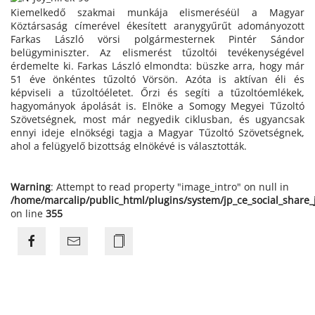
Kiemelkedő szakmai munkája elismeréséül a Magyar
Köztársaság címerével ékesített aranygyűrűt adományozott
Farkas László vörsi polgármesternek Pintér Sándor
belügyminiszter. Az elismerést tűzoltói tevékenységével
érdemelte ki. Farkas László elmondta: büszke arra, hogy már
51 éve önkéntes tűzoltó Vörsön. Azóta is aktívan éli és
képviseli a tűzoltóéletet. Őrzi és segíti a tűzoltóemlékek,
hagyományok ápolását is. Elnöke a Somogy Megyei Tűzoltó
Szövetségnek, most már negyedik ciklusban, és ugyancsak
ennyi ideje elnökségi tagja a Magyar Tűzoltó Szövetségnek,
ahol a felügyelő bizottság elnökévé is választották.
Warning
: Attempt to read property "image_intro" on null in
/home/marcalip/public_html/plugins/system/jp_ce_social_share
on line
355