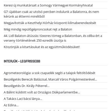
Keresi új munkatársait a Somogy Vármegyei Kormányhivatal
G7: újabban csak az utolsó percben indulunk a Balatonra, és nem
kérünk az éttermi mirelitből
Megjavították a Keszthelyi Kórház központi klímaberendezését
Még mindig repülőgéproncsokat rejt a Balaton
44. Lidl Balaton-átúszás: tízezres tömeg a Balatonban, és célba ért a
verseny történetének 250 ezredik úszója is
Köszönjük a kitartásukat és az együttműködésüket!
INTERJÚK - LEGFRISSEBB
Agrometeorológia: a sok csapadék segíti a talajok feltöltődését
Beszélgetés Bereczk Balázzsal, Marcali Város Polgármesterével…
Beszélgetés Dr. Király Péterrel…
A Bálint küldött volt az Országos Diákparlamentbe…
A Takács Laci bácsi lánya…
Az Edina…