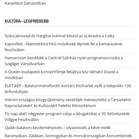
Karambol Zamárdiban
KULTÚRA - LEGFRISSEBB
Szász Jánossal és Hargitai Ivánnal készül az új évadra a Csiky
Kaposfest - Nemzetközi hírű művészek lépnek fel a kamarazenei
fesztiválon
Hamarosan kezdődik a Centrál Színház nyári programsorozata a
Szigliget Várudvarban
A Queen budapesti koncertfilmje felújítva lesz látható ősszel a
mozikban
ÉLET.KÉP - Balatonmáriafürdő: kortárs fotótárlat nyílt a település 130.
évfordulóján
Három országos közgyűjtemény vezetőjét menesztette a Társadalmi
Kapcsolatokért és Kultúráért Felelős Minisztérium
Tíz nap alatt négyezer program várja a látogatókat a 35. Művészetek
Völgye Fesztiválon
Újabb balatoni kezdeményezés – olvasnivaló a kévé mellé
Baranyában, Zalában, Somogyban és Horvátországban koncerteznek