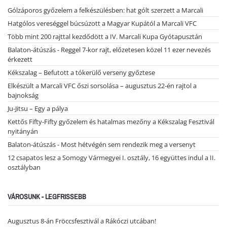
Gólzáporos győzelem a felkészülésben: hat gólt szerzett a Marcali
Hatgólos vereséggel búcsúzott a Magyar Kupától a Marcali VFC
Több mint 200 rajttal kezdődött a IV. Marcali Kupa Gyótapusztán
Balaton-átúszás - Reggel 7-kor rajt, előzetesen közel 11 ezer nevezés
érkezett
Kékszalag – Befutott a tókerülő verseny győztese
Elkészült a Marcali VFC őszi sorsolása – augusztus 22-én rajtol a
bajnokság
Ju-Jitsu – Egy a pálya
Kettős Fifty-Fifty győzelem és hatalmas mezőny a Kékszalag Fesztivál
nyitányán
Balaton-átúszás - Most hétvégén sem rendezik meg a versenyt
12 csapatos lesz a Somogy Vármegyei I. osztály, 16 együttes indul a II.
osztályban
VÁROSUNK - LEGFRISSEBB
Augusztus 8-án Fröccsfesztivál a Rákóczi utcában!