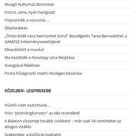
Mozgó Kultúrház Boronkán
Fröccs, zene, nyári hangulat!
Folytatódik a vízosztás ...
Álláshirdetés
„Óriási érték vesz bennünket körül” Beszélgetés Tanai Bernadettel, a
GAMESZ intézményvezetőjével
Elkezdődött a munka!
Ma kezdődik a Noszlopy utca felújítása
Energiával felelősen
Posta hőségriadó miatti részleges bezárása
KÖZELBEN - LEGFRISSEBB
Hűsítő vizet osztottunk...
Friss "pisztrángkonzerv" az idei strandétel
A Balaton vízszintje tovább csökkent – már csak 54 centiméter az
átlagos vízállás
Szakember: a kútfúrás buktatói