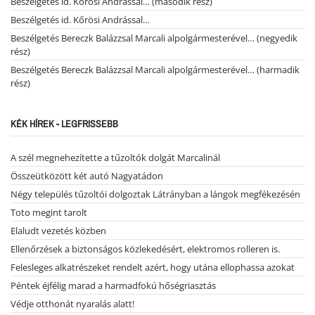
Beszélgetés id. Kőrösi Andrással… (második rész)
Beszélgetés id. Kőrösi Andrással…
Beszélgetés Bereczk Balázzsal Marcali alpolgármesterével… (negyedik
rész)
Beszélgetés Bereczk Balázzsal Marcali alpolgármesterével… (harmadik
rész)
KÉK HÍREK - LEGFRISSEBB
A szél megnehezítette a tűzoltók dolgát Marcalinál
Összeütközött két autó Nagyatádon
Négy település tűzoltói dolgoztak Látrányban a lángok megfékezésén
Toto megint tarolt
Elaludt vezetés közben
Ellenőrzések a biztonságos közlekedésért, elektromos rolleren is.
Felesleges alkatrészeket rendelt azért, hogy utána ellophassa azokat
Péntek éjfélig marad a harmadfokú hőségriasztás
Védje otthonát nyaralás alatt!