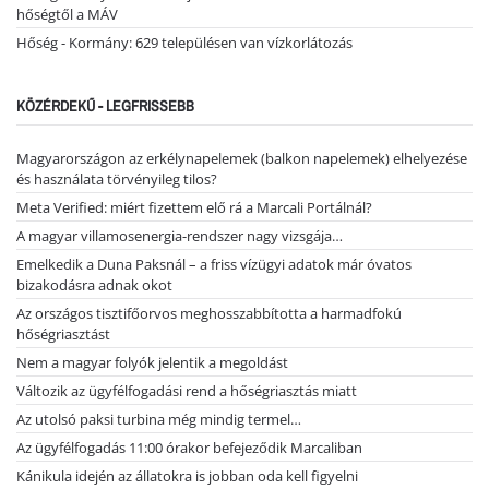
hőségtől a MÁV
Hőség - Kormány: 629 településen van vízkorlátozás
KÖZÉRDEKŰ - LEGFRISSEBB
Magyarországon az erkélynapelemek (balkon napelemek) elhelyezése
és használata törvényileg tilos?
Meta Verified: miért fizettem elő rá a Marcali Portálnál?
A magyar villamosenergia-rendszer nagy vizsgája…
Emelkedik a Duna Paksnál – a friss vízügyi adatok már óvatos
bizakodásra adnak okot
Az országos tisztifőorvos meghosszabbította a harmadfokú
hőségriasztást
Nem a magyar folyók jelentik a megoldást
Változik az ügyfélfogadási rend a hőségriasztás miatt
Az utolsó paksi turbina még mindig termel…
Az ügyfélfogadás 11:00 órakor befejeződik Marcaliban
Kánikula idején az állatokra is jobban oda kell figyelni