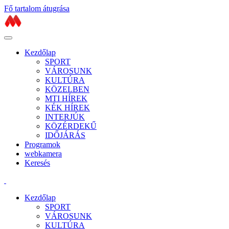
Fő tartalom átugrása
Kezdőlap
SPORT
VÁROSUNK
KULTÚRA
KÖZELBEN
MTI HÍREK
KÉK HÍREK
INTERJÚK
KÖZÉRDEKŰ
IDŐJÁRÁS
Programok
webkamera
Keresés
Kezdőlap
SPORT
VÁROSUNK
KULTÚRA