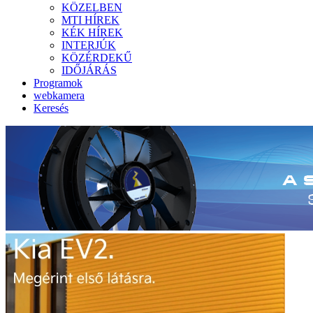
KÖZELBEN
MTI HÍREK
KÉK HÍREK
INTERJÚK
KÖZÉRDEKŰ
IDŐJÁRÁS
Programok
webkamera
Keresés