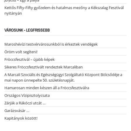
Ju-Jitsu – Egy a pálya
Kettős Fifty-Fifty győzelem és hatalmas mezőny a Kékszalag Fesztivál
nyitányán
VÁROSUNK - LEGFRISSEBB
Maroshévízi testvérvárosunkból is érkeztek vendégek
Öröm volt segíteni!
Fröccsfesztivál – újabb képek
Sikeres Fröccsfesztivált rendeztek Marcaliban
A Marcali Szociális és Egészségügyi Szolgáltató Központ Bölcsődéje a
mai napon ünnepelte 50. születésnapját.
Hamarosan minden készen áll a Fröccsfesztiválra
Országos Vízipisztolycsata
Zárják a Rákóczi utcát …
Garázsvásár …
Kapitányok között!