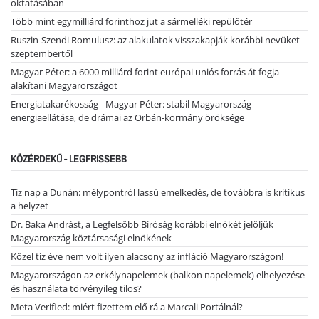
oktatásában
Több mint egymilliárd forinthoz jut a sármelléki repülőtér
Ruszin-Szendi Romulusz: az alakulatok visszakapják korábbi nevüket
szeptembertől
Magyar Péter: a 6000 milliárd forint európai uniós forrás át fogja
alakítani Magyarországot
Energiatakarékosság - Magyar Péter: stabil Magyarország
energiaellátása, de drámai az Orbán-kormány öröksége
KÖZÉRDEKŰ - LEGFRISSEBB
Tíz nap a Dunán: mélypontról lassú emelkedés, de továbbra is kritikus
a helyzet
Dr. Baka Andrást, a Legfelsőbb Bíróság korábbi elnökét jelöljük
Magyarország köztársasági elnökének
Közel tíz éve nem volt ilyen alacsony az infláció Magyarországon!
Magyarországon az erkélynapelemek (balkon napelemek) elhelyezése
és használata törvényileg tilos?
Meta Verified: miért fizettem elő rá a Marcali Portálnál?