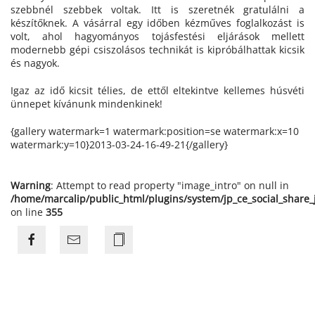
szebbnél szebbek voltak. Itt is szeretnék gratulálni a
készítőknek. A vásárral egy időben kézműves foglalkozást is
volt, ahol hagyományos tojásfestési eljárások mellett
modernebb gépi csiszolásos technikát is kipróbálhattak kicsik
és nagyok.
Igaz az idő kicsit télies, de ettől eltekintve kellemes húsvéti
ünnepet kívánunk mindenkinek!
{gallery watermark=1 watermark:position=se watermark:x=10
watermark:y=10}2013-03-24-16-49-21{/gallery}
Warning
: Attempt to read property "image_intro" on null in
/home/marcalip/public_html/plugins/system/jp_ce_social_share
on line
355