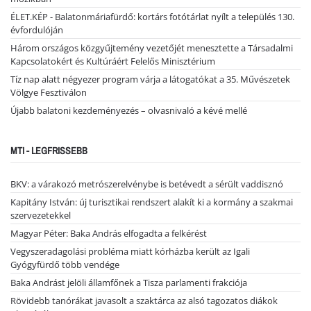
ÉLET.KÉP - Balatonmáriafürdő: kortárs fotótárlat nyílt a település 130.
évfordulóján
Három országos közgyűjtemény vezetőjét menesztette a Társadalmi
Kapcsolatokért és Kultúráért Felelős Minisztérium
Tíz nap alatt négyezer program várja a látogatókat a 35. Művészetek
Völgye Fesztiválon
Újabb balatoni kezdeményezés – olvasnivaló a kévé mellé
MTI - LEGFRISSEBB
BKV: a várakozó metrószerelvénybe is betévedt a sérült vaddisznó
Kapitány István: új turisztikai rendszert alakít ki a kormány a szakmai
szervezetekkel
Magyar Péter: Baka András elfogadta a felkérést
Vegyszeradagolási probléma miatt kórházba került az Igali
Gyógyfürdő több vendége
Baka Andrást jelöli államfőnek a Tisza parlamenti frakciója
Rövidebb tanórákat javasolt a szaktárca az alsó tagozatos diákok