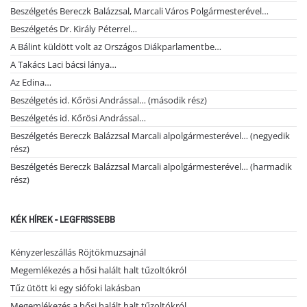
Beszélgetés Bereczk Balázzsal, Marcali Város Polgármesterével…
Beszélgetés Dr. Király Péterrel…
A Bálint küldött volt az Országos Diákparlamentbe…
A Takács Laci bácsi lánya…
Az Edina…
Beszélgetés id. Kőrösi Andrással… (második rész)
Beszélgetés id. Kőrösi Andrással…
Beszélgetés Bereczk Balázzsal Marcali alpolgármesterével… (negyedik
rész)
Beszélgetés Bereczk Balázzsal Marcali alpolgármesterével… (harmadik
rész)
KÉK HÍREK - LEGFRISSEBB
Kényzerleszállás Röjtökmuzsajnál
Megemlékezés a hősi halált halt tűzoltókról
Tűz ütött ki egy siófoki lakásban
Megemlékezés a hősi halált halt tűzoltókról