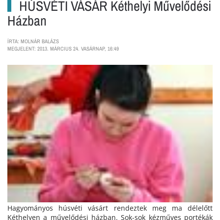
HÚSVÉTI VÁSÁR Kéthelyi Művelődési
Házban
ÍRTA: MOLNÁR BALÁZS
MEGJELENT: 2013. MÁRCIUS 24. VASÁRNAP, 16:49
Hagyományos húsvéti vásárt rendeztek meg ma délelőtt
Kéthelyen a művelődési házban. Sok-sok kézműves portékák