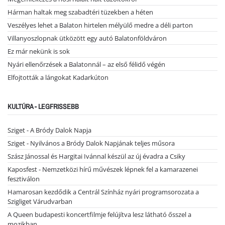
Hárman haltak meg szabadtéri tüzekben a héten
Veszélyes lehet a Balaton hirtelen mélyülő medre a déli parton
Villanyoszlopnak ütközött egy autó Balatonföldváron
Ez már nekünk is sok
Nyári ellenőrzések a Balatonnál – az első félidő végén
Elfojtották a lángokat Kadarkúton
KULTÚRA - LEGFRISSEBB
Sziget - A Bródy Dalok Napja
Sziget - Nyilvános a Bródy Dalok Napjának teljes műsora
Szász Jánossal és Hargitai Ivánnal készül az új évadra a Csiky
Kaposfest - Nemzetközi hírű művészek lépnek fel a kamarazenei
fesztiválon
Hamarosan kezdődik a Centrál Színház nyári programsorozata a
Szigliget Várudvarban
A Queen budapesti koncertfilmje felújítva lesz látható ősszel a
mozikban