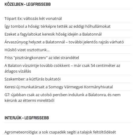
KÖZELBEN - LEGFRISSEBB
Tópart Ex: változás két vonatnál
Így tombol a hőség: térképre tették az eddigi hőhullámokat
Ezeket a fagylaltokat keresik hőség idején a Balatonnál
Árvaszúnyog helyzet a Balatonnál – további jelentős rajzás várható
Hűsítő vizet osztottunk...
Friss "pisztrángkonzerv" az idei strandétel
A Balaton vízszintje tovább csökkent – már csak 54 centiméter az
átlagos vízállás
Szakember: a kútfúrás buktatói
Keresi új munkatársait a Somogy Vármegyei Kormányhivatal
G7: újabban csak az utolsó percben indulunk a Balatonra, és nem
kérünk az éttermi mirelitből
INTERJÚK - LEGFRISSEBB
Agrometeorológia: a sok csapadék segíti a talajok feltöltődését