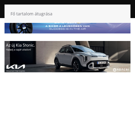
Fő tartalom átugrása