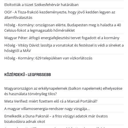
Eloltották a tüzet Székesfehérvár határában
OGY - A Tisza-frakció kezdeményezte, hogy jövő kedden legyen az
államfőválasztás
Hőség - Kormány: országosan elérte, Budapesten meg is haladta a 40
Celsius-fokot a legmagasabb hőmérséklet
Magyar Péter: átfogó energiafejlesztési tervet fogadott el a kormány
Hőség - Vitézy Dávid: lassítja a vonatokat és festéssel is védi a síneket a
hőségtől a MÁV
Hőség - Kormány: 629 településen van vízkorlátozás
KÖZÉRDEKŰ - LEGFRISSEBB
Magyarországon az erkélynapelemek (balkon napelemek) elhelyezése
és használata törvényileg tilos?
Meta Verified: miért fizettem elő rá a Marcali Portálnál?
A magyar villamosenergia-rendszer nagy vizsgája…
Emelkedik a Duna Paksnál – a friss vízügyi adatok már óvatos
bizakodásra adnak okot