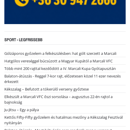
SPORT - LEGFRISSEBB
Gólzáporos győzelem a felkészülésben: hat gólt szerzett a Marcali
Hatgólos vereséggel búcsúzott a Magyar Kupától a Marcali VFC
Több mint 200 rajttal kezdődött a IV. Marcali Kupa Gyótapusztán
Balaton-átúszás - Reggel 7-kor rajt, előzetesen közel 11 ezer nevezés
érkezett
Kékszalag – Befutott a tókerülő verseny győztese
Elkészült a Marcali VFC őszi sorsolása – augusztus 22-én rajtol a
bajnokság
Ju-Jitsu – Egy a pálya
Kettős Fifty-Fifty győzelem és hatalmas mezőny a Kékszalag Fesztivál
nyitányán