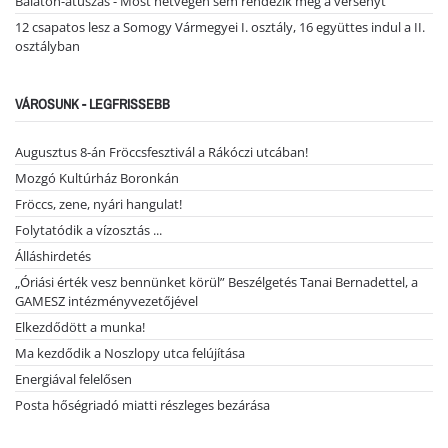
Balaton-átúszás - Most hétvégén sem rendezik meg a versenyt
12 csapatos lesz a Somogy Vármegyei I. osztály, 16 együttes indul a II.
osztályban
VÁROSUNK - LEGFRISSEBB
Augusztus 8-án Fröccsfesztivál a Rákóczi utcában!
Mozgó Kultúrház Boronkán
Fröccs, zene, nyári hangulat!
Folytatódik a vízosztás ...
Álláshirdetés
„Óriási érték vesz bennünket körül” Beszélgetés Tanai Bernadettel, a
GAMESZ intézményvezetőjével
Elkezdődött a munka!
Ma kezdődik a Noszlopy utca felújítása
Energiával felelősen
Posta hőségriadó miatti részleges bezárása