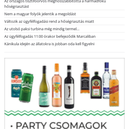
Az országos tisztifőorvos meghosszabbította a harmadfokú
hőségriasztást
Nem a magyar folyók jelentik a megoldást
Változik az ügyfélfogadási rend a hőségriasztás miatt
Az utolsó paksi turbina még mindig termel…
Az ügyfélfogadás 11:00 órakor befejeződik Marcaliban
Kánikula idején az állatokra is jobban oda kell figyelni