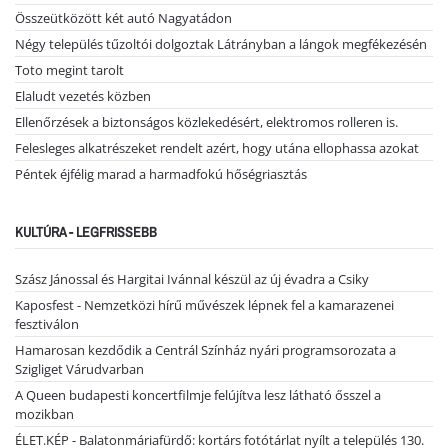
Összeütközött két autó Nagyatádon
Négy település tűzoltói dolgoztak Látrányban a lángok megfékezésén
Toto megint tarolt
Elaludt vezetés közben
Ellenőrzések a biztonságos közlekedésért, elektromos rolleren is.
Felesleges alkatrészeket rendelt azért, hogy utána ellophassa azokat
Péntek éjfélig marad a harmadfokú hőségriasztás
KULTÚRA - LEGFRISSEBB
Szász Jánossal és Hargitai Ivánnal készül az új évadra a Csiky
Kaposfest - Nemzetközi hírű művészek lépnek fel a kamarazenei
fesztiválon
Hamarosan kezdődik a Centrál Színház nyári programsorozata a
Szigliget Várudvarban
A Queen budapesti koncertfilmje felújítva lesz látható ősszel a
mozikban
ÉLET.KÉP - Balatonmáriafürdő: kortárs fotótárlat nyílt a település 130.