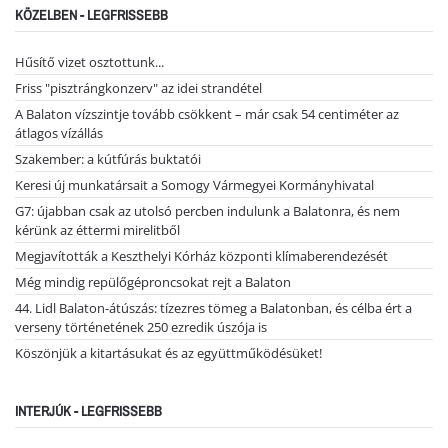
KÖZELBEN - LEGFRISSEBB
Hűsítő vizet osztottunk...
Friss "pisztrángkonzerv" az idei strandétel
A Balaton vízszintje tovább csökkent – már csak 54 centiméter az
átlagos vízállás
Szakember: a kútfúrás buktatói
Keresi új munkatársait a Somogy Vármegyei Kormányhivatal
G7: újabban csak az utolsó percben indulunk a Balatonra, és nem
kérünk az éttermi mirelitből
Megjavították a Keszthelyi Kórház központi klímaberendezését
Még mindig repülőgéproncsokat rejt a Balaton
44. Lidl Balaton-átúszás: tízezres tömeg a Balatonban, és célba ért a
verseny történetének 250 ezredik úszója is
Köszönjük a kitartásukat és az együttműködésüket!
INTERJÚK - LEGFRISSEBB