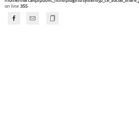
/home/marcalip/public_html/plugins/system/jp_ce_social_share
on line
355