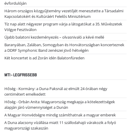
évfordulóján
Három országos közgyűjtemény vezetőjét menesztette a Társadalmi
Kapcsolatokért és Kultúráért Felelős Minisztérium
Tíz nap alatt négyezer program várja a látogatókat a 35. Művészetek
Völgye Fesztiválon
Újabb balatoni kezdeményezés – olvasnivaló a kévé mellé
Baranyában, Zalában, Somogyban és Horvátországban koncerteznek
a DDRF Symphonic Band zenészei jövő hétvégén
Két koncertet is ad Zorán idén Balatonfüreden
MTI - LEGFRISSEBB
Hőség - Kormány: a Duna Paksnál az elmúlt 24 órában négy
centimétert emelkedett
Hőség - Orbán Anita: Magyarország megkapja a kötelezettségek
alapján járó vízmennyiséget a Dunán
A Magyar Honvédségre mindig számíthatnak a magyar emberek
A Duna alacsony vízállása miatt 11 szállodahajó várakozik a folyó
magyarországi szakaszán