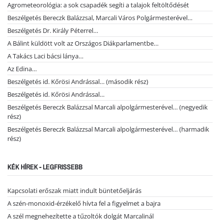
Agrometeorológia: a sok csapadék segíti a talajok feltöltődését
Beszélgetés Bereczk Balázzsal, Marcali Város Polgármesterével…
Beszélgetés Dr. Király Péterrel…
A Bálint küldött volt az Országos Diákparlamentbe…
A Takács Laci bácsi lánya…
Az Edina…
Beszélgetés id. Kőrösi Andrással… (második rész)
Beszélgetés id. Kőrösi Andrással…
Beszélgetés Bereczk Balázzsal Marcali alpolgármesterével… (negyedik
rész)
Beszélgetés Bereczk Balázzsal Marcali alpolgármesterével… (harmadik
rész)
KÉK HÍREK - LEGFRISSEBB
Kapcsolati erőszak miatt indult büntetőeljárás
A szén-monoxid-érzékelő hívta fel a figyelmet a bajra
A szél megnehezítette a tűzoltók dolgát Marcalinál