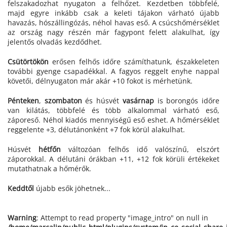
felszakadozhat nyugaton a felhőzet. Kezdetben többfelé,
majd egyre inkább csak a keleti tájakon várható újabb
havazás, hószállingózás, néhol havas eső. A csúcshőmérséklet
az ország nagy részén már fagypont felett alakulhat, így
jelentős olvadás kezdődhet.
Csütörtökön
erősen felhős időre számíthatunk, északkeleten
további gyenge csapadékkal. A fagyos reggelt enyhe nappal
követői, délnyugaton már akár +10 fokot is mérhetünk.
Pénteken
,
szombaton
és húsvét
vasárnap
is borongós időre
van kilátás, többfelé és több alkalommal várható eső,
záporeső. Néhol kiadós mennyiségű eső eshet. A hőmérséklet
reggelente +3, délutánonként +7 fok körül alakulhat.
Húsvét
hétfőn
változóan felhős idő valószínű, elszórt
záporokkal. A délutáni órákban +11, +12 fok körüli értékeket
mutathatnak a hőmérők.
Keddtől
újabb esők jöhetnek...
Warning
: Attempt to read property "image_intro" on null in