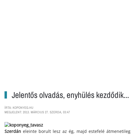
Jelentős olvadás, enyhülés kezdődik...
ÍRTA: KOPONYEG.HU
MEGJELENT: 2013. MÁRCIUS 27. SZERDA, 03:47
Szerdán
eleinte borult lesz az ég, majd estefelé átmenetileg