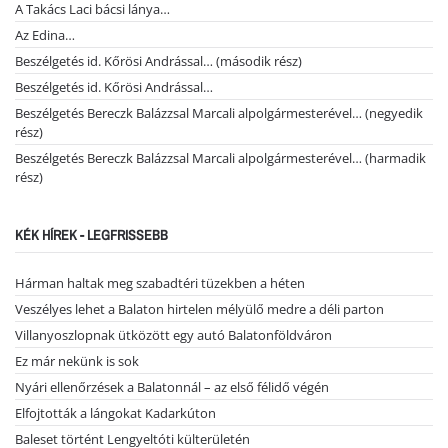
A Takács Laci bácsi lánya…
Az Edina…
Beszélgetés id. Kőrösi Andrással… (második rész)
Beszélgetés id. Kőrösi Andrással…
Beszélgetés Bereczk Balázzsal Marcali alpolgármesterével… (negyedik
rész)
Beszélgetés Bereczk Balázzsal Marcali alpolgármesterével… (harmadik
rész)
KÉK HÍREK - LEGFRISSEBB
Hárman haltak meg szabadtéri tüzekben a héten
Veszélyes lehet a Balaton hirtelen mélyülő medre a déli parton
Villanyoszlopnak ütközött egy autó Balatonföldváron
Ez már nekünk is sok
Nyári ellenőrzések a Balatonnál – az első félidő végén
Elfojtották a lángokat Kadarkúton
Baleset történt Lengyeltóti külterületén