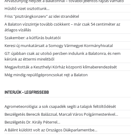
Árvaszúnyog helyzet a Balatonnál – további jelentős rajzás várható
Hűsítő vizet osztottunk...
Friss "pisztrángkonzerv" az idei strandétel
A Balaton vízszintje tovább csökkent – már csak 54 centiméter az
átlagos vízállás
Szakember: a kútfúrás buktatói
Keresi új munkatársait a Somogy Vármegyei Kormányhivatal
G7: újabban csak az utolsó percben indulunk a Balatonra, és nem
kérünk az éttermi mirelitből
Megjavították a Keszthelyi Kórház központi klímaberendezését
Még mindig repülőgéproncsokat rejt a Balaton
INTERJÚK - LEGFRISSEBB
Agrometeorológia: a sok csapadék segíti a talajok feltöltődését
Beszélgetés Bereczk Balázzsal, Marcali Város Polgármesterével…
Beszélgetés Dr. Király Péterrel…
A Bálint küldött volt az Országos Diákparlamentbe…