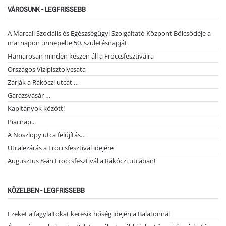
VÁROSUNK - LEGFRISSEBB
A Marcali Szociális és Egészségügyi Szolgáltató Központ Bölcsődéje a
mai napon ünnepelte 50. születésnapját.
Hamarosan minden készen áll a Fröccsfesztiválra
Országos Vízipisztolycsata
Zárják a Rákóczi utcát …
Garázsvásár …
Kapitányok között!
Piacnap...
A Noszlopy utca felújítás…
Utcalezárás a Fröccsfesztivál idejére
Augusztus 8-án Fröccsfesztivál a Rákóczi utcában!
KÖZELBEN - LEGFRISSEBB
Ezeket a fagylaltokat keresik hőség idején a Balatonnál