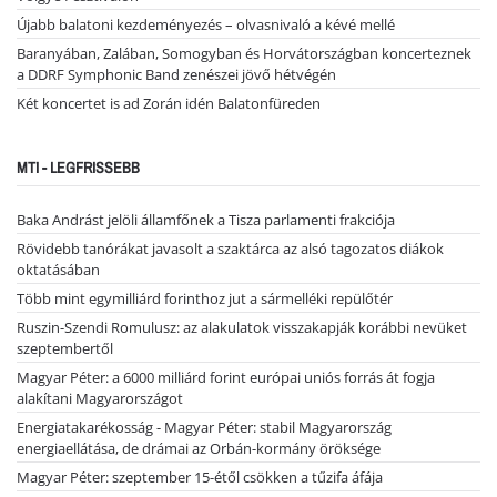
Újabb balatoni kezdeményezés – olvasnivaló a kévé mellé
Baranyában, Zalában, Somogyban és Horvátországban koncerteznek
a DDRF Symphonic Band zenészei jövő hétvégén
Két koncertet is ad Zorán idén Balatonfüreden
MTI - LEGFRISSEBB
Baka Andrást jelöli államfőnek a Tisza parlamenti frakciója
Rövidebb tanórákat javasolt a szaktárca az alsó tagozatos diákok
oktatásában
Több mint egymilliárd forinthoz jut a sármelléki repülőtér
Ruszin-Szendi Romulusz: az alakulatok visszakapják korábbi nevüket
szeptembertől
Magyar Péter: a 6000 milliárd forint európai uniós forrás át fogja
alakítani Magyarországot
Energiatakarékosság - Magyar Péter: stabil Magyarország
energiaellátása, de drámai az Orbán-kormány öröksége
Magyar Péter: szeptember 15-étől csökken a tűzifa áfája