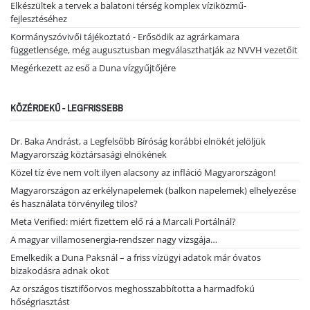
Elkészültek a tervek a balatoni térség komplex víziközmű-
fejlesztéséhez
Kormányszóvivői tájékoztató - Erősödik az agrárkamara
függetlensége, még augusztusban megválaszthatják az NVVH vezetőit
Megérkezett az eső a Duna vízgyűjtőjére
KÖZÉRDEKŰ - LEGFRISSEBB
Dr. Baka Andrást, a Legfelsőbb Bíróság korábbi elnökét jelöljük
Magyarország köztársasági elnökének
Közel tíz éve nem volt ilyen alacsony az infláció Magyarországon!
Magyarországon az erkélynapelemek (balkon napelemek) elhelyezése
és használata törvényileg tilos?
Meta Verified: miért fizettem elő rá a Marcali Portálnál?
A magyar villamosenergia-rendszer nagy vizsgája…
Emelkedik a Duna Paksnál – a friss vízügyi adatok már óvatos
bizakodásra adnak okot
Az országos tisztifőorvos meghosszabbította a harmadfokú
hőségriasztást