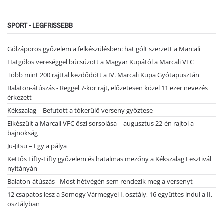
SPORT - LEGFRISSEBB
Gólzáporos győzelem a felkészülésben: hat gólt szerzett a Marcali
Hatgólos vereséggel búcsúzott a Magyar Kupától a Marcali VFC
Több mint 200 rajttal kezdődött a IV. Marcali Kupa Gyótapusztán
Balaton-átúszás - Reggel 7-kor rajt, előzetesen közel 11 ezer nevezés
érkezett
Kékszalag – Befutott a tókerülő verseny győztese
Elkészült a Marcali VFC őszi sorsolása – augusztus 22-én rajtol a
bajnokság
Ju-Jitsu – Egy a pálya
Kettős Fifty-Fifty győzelem és hatalmas mezőny a Kékszalag Fesztivál
nyitányán
Balaton-átúszás - Most hétvégén sem rendezik meg a versenyt
12 csapatos lesz a Somogy Vármegyei I. osztály, 16 együttes indul a II.
osztályban