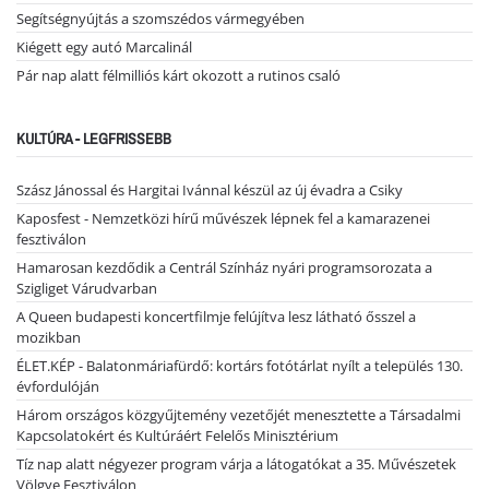
Segítségnyújtás a szomszédos vármegyében
Kiégett egy autó Marcalinál
Pár nap alatt félmilliós kárt okozott a rutinos csaló
KULTÚRA - LEGFRISSEBB
Szász Jánossal és Hargitai Ivánnal készül az új évadra a Csiky
Kaposfest - Nemzetközi hírű művészek lépnek fel a kamarazenei
fesztiválon
Hamarosan kezdődik a Centrál Színház nyári programsorozata a
Szigliget Várudvarban
A Queen budapesti koncertfilmje felújítva lesz látható ősszel a
mozikban
ÉLET.KÉP - Balatonmáriafürdő: kortárs fotótárlat nyílt a település 130.
évfordulóján
Három országos közgyűjtemény vezetőjét menesztette a Társadalmi
Kapcsolatokért és Kultúráért Felelős Minisztérium
Tíz nap alatt négyezer program várja a látogatókat a 35. Művészetek
Völgye Fesztiválon