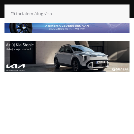
Fő tartalom átugrása