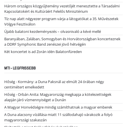
Három országos közgyűjtemény vezetőjét menesztette a Társadalmi
Kapcsolatokért és Kultúráért Felelős Minisztérium
Tíz nap alatt négyezer program várja a látogatókat a 35. Művészetek
Völgye Fesztiválon
Újabb balatoni kezdeményezés – olvasnivaló a kévé mellé
Baranyában, Zalában, Somogyban és Horvátországban koncerteznek
a DDRF Symphonic Band zenészei jövő hétvégén
Két koncertet is ad Zorán idén Balatonfüreden
MTI - LEGFRISSEBB
Hőség - Kormány: a Duna Paksnál az elmúlt 24 órában négy
centimétert emelkedett
Hőség - Orbán Anita: Magyarország megkapja a kötelezettségek
alapján járó vízmennyiséget a Dunán
A Magyar Honvédségre mindig számíthatnak a magyar emberek
A Duna alacsony vízállása miatt 11 szállodahajó várakozik a folyó
magyarországi szakaszán