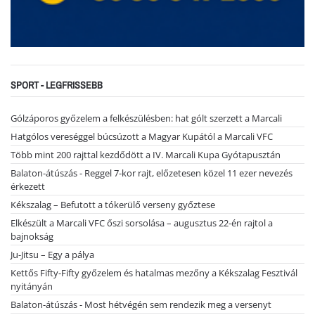
SPORT - LEGFRISSEBB
Gólzáporos győzelem a felkészülésben: hat gólt szerzett a Marcali
Hatgólos vereséggel búcsúzott a Magyar Kupától a Marcali VFC
Több mint 200 rajttal kezdődött a IV. Marcali Kupa Gyótapusztán
Balaton-átúszás - Reggel 7-kor rajt, előzetesen közel 11 ezer nevezés
érkezett
Kékszalag – Befutott a tókerülő verseny győztese
Elkészült a Marcali VFC őszi sorsolása – augusztus 22-én rajtol a
bajnokság
Ju-Jitsu – Egy a pálya
Kettős Fifty-Fifty győzelem és hatalmas mezőny a Kékszalag Fesztivál
nyitányán
Balaton-átúszás - Most hétvégén sem rendezik meg a versenyt