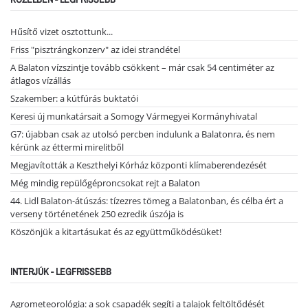
Hűsítő vizet osztottunk...
Friss "pisztrángkonzerv" az idei strandétel
A Balaton vízszintje tovább csökkent – már csak 54 centiméter az
átlagos vízállás
Szakember: a kútfúrás buktatói
Keresi új munkatársait a Somogy Vármegyei Kormányhivatal
G7: újabban csak az utolsó percben indulunk a Balatonra, és nem
kérünk az éttermi mirelitből
Megjavították a Keszthelyi Kórház központi klímaberendezését
Még mindig repülőgéproncsokat rejt a Balaton
44. Lidl Balaton-átúszás: tízezres tömeg a Balatonban, és célba ért a
verseny történetének 250 ezredik úszója is
Köszönjük a kitartásukat és az együttműködésüket!
INTERJÚK - LEGFRISSEBB
Agrometeorológia: a sok csapadék segíti a talajok feltöltődését