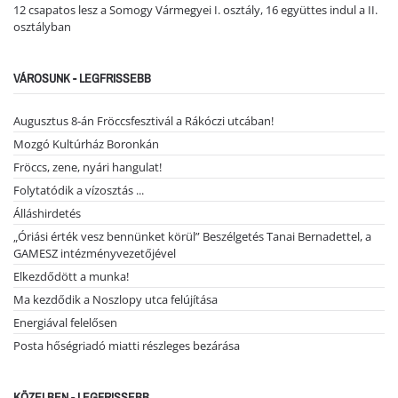
12 csapatos lesz a Somogy Vármegyei I. osztály, 16 együttes indul a II.
osztályban
VÁROSUNK - LEGFRISSEBB
Augusztus 8-án Fröccsfesztivál a Rákóczi utcában!
Mozgó Kultúrház Boronkán
Fröccs, zene, nyári hangulat!
Folytatódik a vízosztás ...
Álláshirdetés
„Óriási érték vesz bennünket körül” Beszélgetés Tanai Bernadettel, a
GAMESZ intézményvezetőjével
Elkezdődött a munka!
Ma kezdődik a Noszlopy utca felújítása
Energiával felelősen
Posta hőségriadó miatti részleges bezárása
KÖZELBEN - LEGFRISSEBB