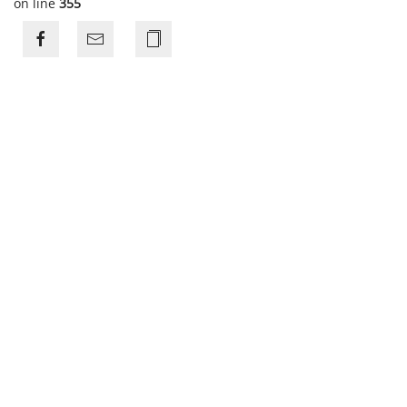
on line
355