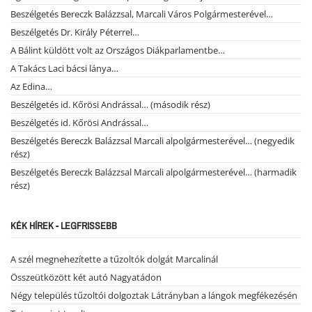
Beszélgetés Bereczk Balázzsal, Marcali Város Polgármesterével…
Beszélgetés Dr. Király Péterrel…
A Bálint küldött volt az Országos Diákparlamentbe…
A Takács Laci bácsi lánya…
Az Edina…
Beszélgetés id. Kőrösi Andrással… (második rész)
Beszélgetés id. Kőrösi Andrással…
Beszélgetés Bereczk Balázzsal Marcali alpolgármesterével… (negyedik
rész)
Beszélgetés Bereczk Balázzsal Marcali alpolgármesterével… (harmadik
rész)
KÉK HÍREK - LEGFRISSEBB
A szél megnehezítette a tűzoltók dolgát Marcalinál
Összeütközött két autó Nagyatádon
Négy település tűzoltói dolgoztak Látrányban a lángok megfékezésén