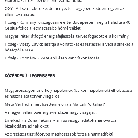
Eloltották a tüzet Székesfehérvár határában
OGY - A Tisza-frakció kezdeményezte, hogy jövő kedden legyen az
államfőválasztás
Hőség - Kormány: országosan elérte, Budapesten meg is haladta a 40
Celsius-fokot a legmagasabb hőmérséklet
Magyar Péter: átfogó energiafejlesztési tervet fogadott el a kormány
Hőség - Vitézy Dávid: lassítja a vonatokat és festéssel is védi a síneket a
hőségtől a MÁV
Hőség - Kormány: 629 településen van vízkorlátozás
KÖZÉRDEKŰ - LEGFRISSEBB
Magyarországon az erkélynapelemek (balkon napelemek) elhelyezése
és használata törvényileg tilos?
Meta Verified: miért fizettem elő rá a Marcali Portálnál?
A magyar villamosenergia-rendszer nagy vizsgája…
Emelkedik a Duna Paksnál – a friss vízügyi adatok már óvatos
bizakodásra adnak okot
Az országos tisztifőorvos meghosszabbította a harmadfokú