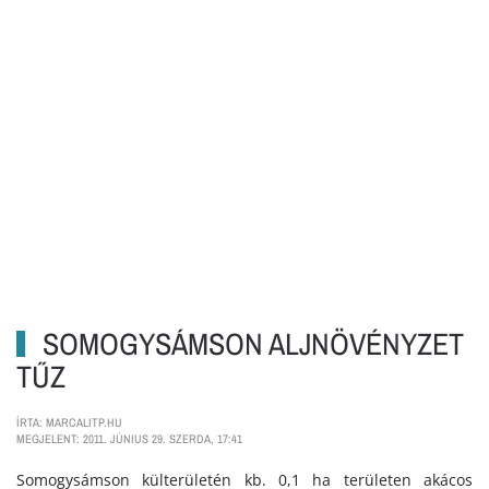
SOMOGYSÁMSON ALJNÖVÉNYZET
TŰZ
ÍRTA: MARCALITP.HU
MEGJELENT: 2011. JÚNIUS 29. SZERDA, 17:41
Somogysámson külterületén kb. 0,1 ha területen akácos