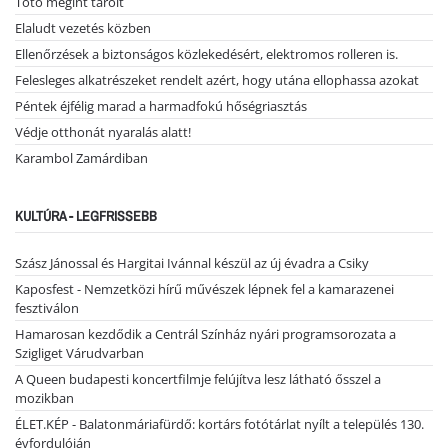
Toto megint tarolt
Elaludt vezetés közben
Ellenőrzések a biztonságos közlekedésért, elektromos rolleren is.
Felesleges alkatrészeket rendelt azért, hogy utána ellophassa azokat
Péntek éjfélig marad a harmadfokú hőségriasztás
Védje otthonát nyaralás alatt!
Karambol Zamárdiban
KULTÚRA - LEGFRISSEBB
Szász Jánossal és Hargitai Ivánnal készül az új évadra a Csiky
Kaposfest - Nemzetközi hírű művészek lépnek fel a kamarazenei
fesztiválon
Hamarosan kezdődik a Centrál Színház nyári programsorozata a
Szigliget Várudvarban
A Queen budapesti koncertfilmje felújítva lesz látható ősszel a
mozikban
ÉLET.KÉP - Balatonmáriafürdő: kortárs fotótárlat nyílt a település 130.
évfordulóján