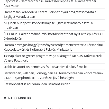
Kaposfest - Nemzetközi hírű művészek lépnek fel a kamarazenei
fesztiválon
Hamarosan kezdődik a Centrál Színház nyári programsorozata a
Szigliget Várudvarban
A Queen budapesti koncertfilmje felújítva lesz látható ősszel a
mozikban
ÉLET.KÉP - Balatonmáriafürdő: kortárs fotótárlat nyílt a település 130.
évfordulóján
Három országos közgyűjtemény vezetőjét menesztette a Társadalmi
Kapcsolatokért és Kultúráért Felelős Minisztérium
Tíz nap alatt négyezer program várja a látogatókat a 35. Művészetek
Völgye Fesztiválon
Újabb balatoni kezdeményezés – olvasnivaló a kévé mellé
Baranyában, Zalában, Somogyban és Horvátországban koncerteznek
a DDRF Symphonic Band zenészei jövő hétvégén
Két koncertet is ad Zorán idén Balatonfüreden
MTI - LEGFRISSEBB