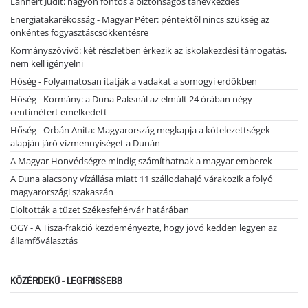
Lannert Judit: nagyon fontos a biztonságos tanévkezdés
Energiatakarékosság - Magyar Péter: péntektől nincs szükség az
önkéntes fogyasztáscsökkentésre
Kormányszóvivő: két részletben érkezik az iskolakezdési támogatás,
nem kell igényelni
Hőség - Folyamatosan itatják a vadakat a somogyi erdőkben
Hőség - Kormány: a Duna Paksnál az elmúlt 24 órában négy
centimétert emelkedett
Hőség - Orbán Anita: Magyarország megkapja a kötelezettségek
alapján járó vízmennyiséget a Dunán
A Magyar Honvédségre mindig számíthatnak a magyar emberek
A Duna alacsony vízállása miatt 11 szállodahajó várakozik a folyó
magyarországi szakaszán
Eloltották a tüzet Székesfehérvár határában
OGY - A Tisza-frakció kezdeményezte, hogy jövő kedden legyen az
államfőválasztás
KÖZÉRDEKŰ - LEGFRISSEBB