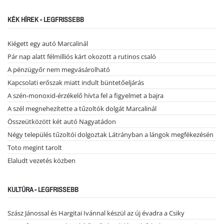
KÉK HÍREK - LEGFRISSEBB
Kiégett egy autó Marcalinál
Pár nap alatt félmilliós kárt okozott a rutinos csaló
A pénzügyőr nem megvásárolható
Kapcsolati erőszak miatt indult büntetőeljárás
A szén-monoxid-érzékelő hívta fel a figyelmet a bajra
A szél megnehezítette a tűzoltók dolgát Marcalinál
Összeütközött két autó Nagyatádon
Négy település tűzoltói dolgoztak Látrányban a lángok megfékezésén
Toto megint tarolt
Elaludt vezetés közben
KULTÚRA - LEGFRISSEBB
Szász Jánossal és Hargitai Ivánnal készül az új évadra a Csiky