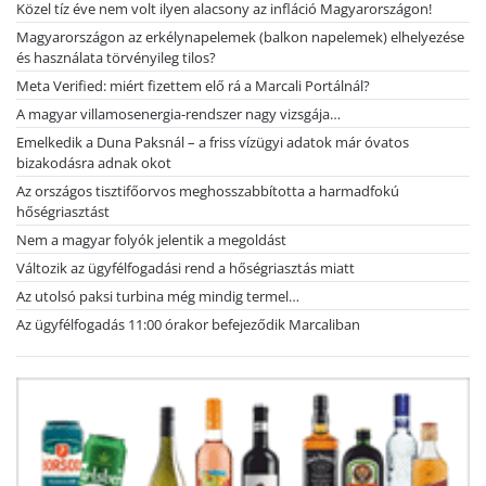
Közel tíz éve nem volt ilyen alacsony az infláció Magyarországon!
Magyarországon az erkélynapelemek (balkon napelemek) elhelyezése
és használata törvényileg tilos?
Meta Verified: miért fizettem elő rá a Marcali Portálnál?
A magyar villamosenergia-rendszer nagy vizsgája…
Emelkedik a Duna Paksnál – a friss vízügyi adatok már óvatos
bizakodásra adnak okot
Az országos tisztifőorvos meghosszabbította a harmadfokú
hőségriasztást
Nem a magyar folyók jelentik a megoldást
Változik az ügyfélfogadási rend a hőségriasztás miatt
Az utolsó paksi turbina még mindig termel…
Az ügyfélfogadás 11:00 órakor befejeződik Marcaliban