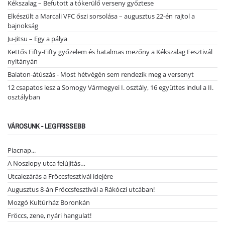
Kékszalag – Befutott a tókerülő verseny győztese
Elkészült a Marcali VFC őszi sorsolása – augusztus 22-én rajtol a
bajnokság
Ju-Jitsu – Egy a pálya
Kettős Fifty-Fifty győzelem és hatalmas mezőny a Kékszalag Fesztivál
nyitányán
Balaton-átúszás - Most hétvégén sem rendezik meg a versenyt
12 csapatos lesz a Somogy Vármegyei I. osztály, 16 együttes indul a II.
osztályban
VÁROSUNK - LEGFRISSEBB
Piacnap...
A Noszlopy utca felújítás…
Utcalezárás a Fröccsfesztivál idejére
Augusztus 8-án Fröccsfesztivál a Rákóczi utcában!
Mozgó Kultúrház Boronkán
Fröccs, zene, nyári hangulat!