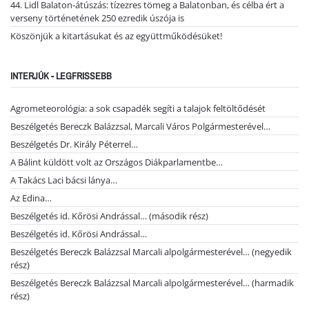
44. Lidl Balaton-átúszás: tízezres tömeg a Balatonban, és célba ért a
verseny történetének 250 ezredik úszója is
Köszönjük a kitartásukat és az együttműködésüket!
INTERJÚK - LEGFRISSEBB
Agrometeorológia: a sok csapadék segíti a talajok feltöltődését
Beszélgetés Bereczk Balázzsal, Marcali Város Polgármesterével…
Beszélgetés Dr. Király Péterrel…
A Bálint küldött volt az Országos Diákparlamentbe…
A Takács Laci bácsi lánya…
Az Edina…
Beszélgetés id. Kőrösi Andrással… (második rész)
Beszélgetés id. Kőrösi Andrással…
Beszélgetés Bereczk Balázzsal Marcali alpolgármesterével… (negyedik
rész)
Beszélgetés Bereczk Balázzsal Marcali alpolgármesterével… (harmadik
rész)