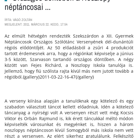
néptáncosai ...
ÍRTA: VÁGÓ ZOLTÁN
MEGJELENT: 2011. MÁRCIUS 22. KEDD, 17:54
Az elmúlt hétvégén rendezték Szekszárdon a XII. Gyermek
Néptáncosok Országos Szólótánc Versenyének dél-dunántúli
régiós elődöntőjét. Az 50 előadásból a zsűri 4 produkciót
tartott érdemesnek arra, hogy a régiónkat képviselje a június
3-5 között, Szarvason tartandó országos döntőben. A négy
között van Fejes Richárd, a Noszlopy Iskola tanulója is.
Jellemző, hogy fiú szólista rajta kívül más nem jutott tovább a
régióból.{gallery}2011-03-22-16-47{/gallery}
A verseny kiírása alapján a tanulóknak egy kötelező és egy
szabadon választott táncot kellett előadniuk. Idén a kötelező
táncanyag a nyírségi volt A versenyen részt vett még Kocsis
Viktor és Orbán Rajmund is, kik érett táncukkal méltó módon
képviselték városunkat és megyénket is, hiszen a három
noszlopys néptáncoson kívül Somogyból más iskola nem vett
részt a versenyen. Az elért sikerhez gratulálunk. Felkészítő