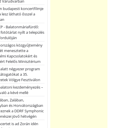
et Várudvarban
n budapesti koncertfilmje
a lesz látható ősszel a
ban
P - Balatonmáriafürdő:
 fotótárlat nyílt a település
fordulóján
országos közgyűjtemény
ét menesztette a
lmi Kapcsolatokért és
ért Felelős Minisztérium
 alatt négyezer program
 látogatókat a 35.
etek Völgye Fesztiválon
balatoni kezdeményezés –
való a kévé mellé
ában, Zalában,
ban és Horvátországban
teznek a DDRF Symphonic
enészei jövő hétvégén
certet is ad Zorán idén