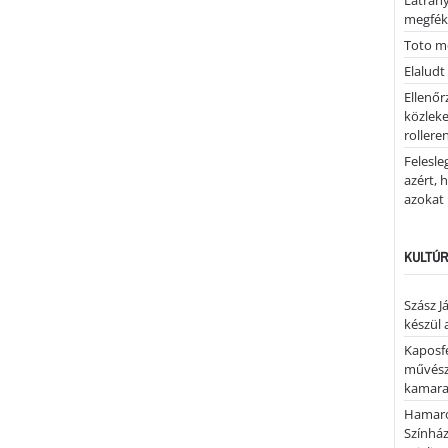
Látrán
megfék
Toto me
Elaludt
Ellenőr
közleke
rolleren
Felesle
azért, 
azokat
KULTÚR
Szász J
készül 
Kaposfe
művésze
kamaraz
Hamaro
Színhá