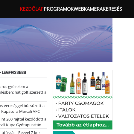
KEZDŐLAP
PROGRAMOK
WEBKAMERA
KERESÉS
- LEGFRISSEBB
oros győzelem a
ülésben: hat gólt szerzett a
s vereséggel búcsúzott a
 Kupától a Marcali VFC
nt 200 rajttal kezdődött a
cali Kupa Gyótapusztán
-átúszás - Reggel 7-kor