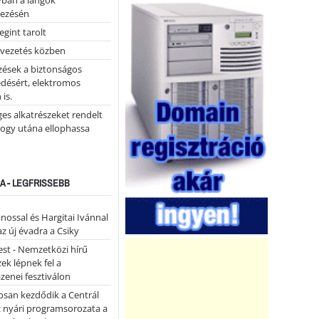
yban a lángok
ezésén
gint tarolt
 vezetés közben
zések a biztonságos
désért, elektromos
 is.
ges alkatrészeket rendelt
hogy utána ellophassa
A - LEGFRISSEBB
ánossal és Hargitai Ivánnal
az új évadra a Csiky
st - Nemzetközi hírű
k lépnek fel a
enei fesztiválon
san kezdődik a Centrál
z nyári programsorozata a