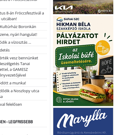
us 8-án Fröccsfesztivál a
 utcában!
Kultúrház Boronkán
 zene, nyári hangulat!
dik a vízosztás ...
rdetés
 érték vesz bennünket
Beszélgetés Tanai
ettel, a GAMESZ
ényvezetőjével
ődött a munka!
dődik a Noszlopy utca
sa
val felelősen
EN - LEGFRISSEBB