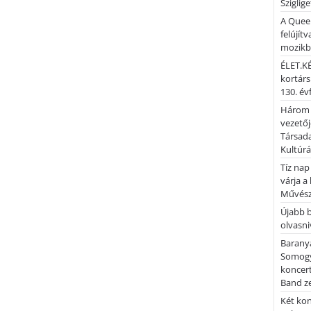
Sziglig
A Quee
felújítv
mozik
ÉLET.KÉ
kortárs
130. év
Három 
vezetőj
Társada
Kultúrá
Tíz nap
várja a
Művész
Újabb 
olvasni
Barany
Somogy
koncer
Band z
Két kon