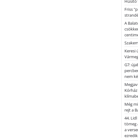
Hűsítő 
Friss "
strandé
A Balat
csökken
centimé
Szakemb
Keresi
Vármeg
G7: úja
percben
nem kér
Megjaví
Kórház
klímab
Még mi
rejt a 
44. Lid
tömeg a
a verse
ezredik