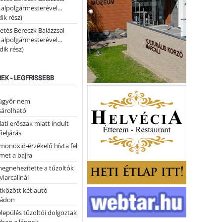
i alpolgármesterével…
ik rész)
etés Bereczk Balázzsal
i alpolgármesterével…
ik rész)
REK - LEGFRISSEBB
ügyőr nem
árolható
ati erőszak miatt indult
eljárás
monoxid-érzékelő hívta fel
lmet a bajra
megnehezítette a tűzoltók
Marcalinál
tközött két autó
tádon
lepülés tűzoltói dolgoztak