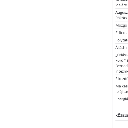
idejére
Auguszt
Rákóczi
Mozgó 
Fröccs,
Folytató
Álláshi
„Óriási
körül” 
Bernad
intézm
Elkezd
Ma kez
felújítá
Energiá
KÖZELB