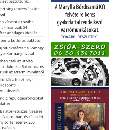
vizet osztottunk...
pisztrángkonzerv" az idei
tel
on vízszintje tovább
t – már csak 54
ter az átlagos vízállás
er: a kútfúrás buktatói
 új munkatársait a Somogy
yei Kormányhivatal
bban csak az utolsó
 indulunk a Balatonra, és
ünk az éttermi mirelitből
tották a Keszthelyi
 központi
erendezését
ndig repülőgéproncsokat
Balaton
l Balaton-átúszás: tízezres
 Balatonban, és célba ért
ny történetének 250
 úszója is