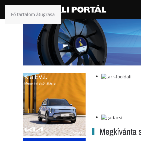
Fő tartalom átugrása
Megkívánta s