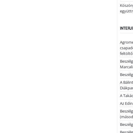
Köszönj
együtt
INTERJ
Agrome
csapadé
feltölt
Beszélg
Marcal
Beszélg
A Bálin
Diákpa
A Takác
Az Edi
Beszélg
(másodi
Beszélg
Beszélg