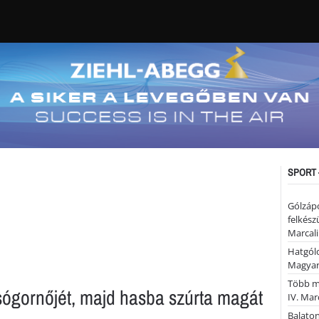
SPORT 
Gólzáp
felkész
Marcali
Hatgólo
Magyar
Több mi
ógornőjét, majd hasba szúrta magát
IV. Mar
Balaton