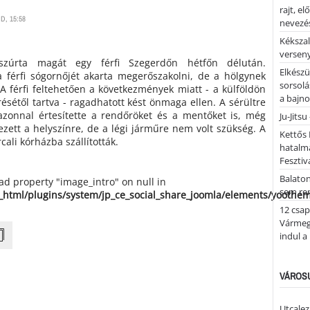
rajt, e
D, 15:58
nevezés
Kékszal
versen
zúrta magát egy férfi Szegerdőn hétfőn délután.
Elkészü
a férfi sógornőjét akarta megerőszakolni, de a hölgynek
sorsolá
 A férfi feltehetően a következmények miatt - a külföldön
a bajn
ésétől tartva - ragadhatott kést önmaga ellen. A sérültre
i azonnal értesítette a rendőröket és a mentőket is, még
Ju-Jitsu
ezett a helyszínre, de a légi járműre nem volt szükség. A
Kettős 
cali kórházba szállították.
hatalm
Fesztiv
Balato
ead property "image_intro" on null in
sem re
_html/plugins/system/jp_ce_social_share_joomla/elements/yoothe
12 csap
Vármegy
indul a
VÁROSU
Utcalez