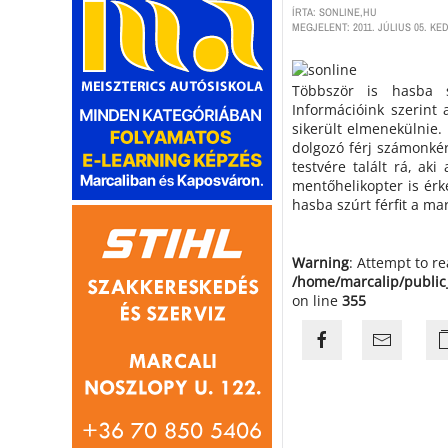
ÍRTA: SONLINE,HU
MEGJELENT: 2011. JÚLIUS 05. KED
Többször is hasba s
Információink szerint 
sikerült elmenekülnie.
dolgozó férj számonkér
testvére talált rá, ak
mentőhelikopter is érk
hasba szúrt férfit a mar
Warning
: Attempt to r
/home/marcalip/public
on line
355