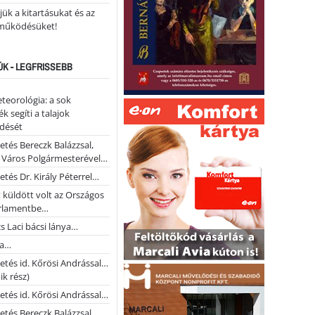
ük a kitartásukat és az
működésüket!
ÚK - LEGFRISSEBB
teorológia: a sok
k segíti a talajok
ődését
etés Bereczk Balázzsal,
i Város Polgármesterével…
etés Dr. Király Péterrel…
t küldött volt az Országos
rlamentbe…
s Laci bácsi lánya…
na…
etés id. Kőrösi Andrással…
k rész)
etés id. Kőrösi Andrással…
etés Bereczk Balázzsal