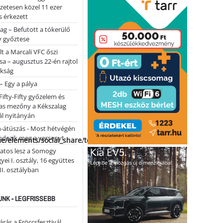
lőzetesen közel 11 ezer
 érkezett
ag – Befutott a tókerülő
y győztese
lt a Marcali VFC őszi
sa – augusztus 22-én rajtol
okság
 – Egy a pálya
Fifty-Fifty győzelem és
as mezőny a Kékszalag
ál nyitányán
n-átúszás - Most hétvégén
ndezik meg a versenyt
me/elements/social_share/templates/template.php
atos lesz a Somogy
ei I. osztály, 16 együttes
 II. osztályban
NK - LEGFRISSEBB
árás a Fröccsfesztivál