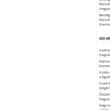
Marcal
(negyed
Beszélg
Marcal
(harmad
KÉK HÍ
A pénz
megvás
Kapcsol
büntető
A szén-
a figye
A szél 
dolgát 
Összeü
Nagya
Négy te