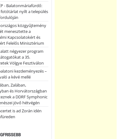
P - Balatonmáriafürdő:
 fotótárlat nyílt a település
fordulóján
országos közgyűjtemény
ét menesztette a
lmi Kapcsolatokért és
ért Felelős Minisztérium
 alatt négyezer program
 látogatókat a 35.
etek Völgye Fesztiválon
balatoni kezdeményezés –
való a kévé mellé
ában, Zalában,
ban és Horvátországban
teznek a DDRF Symphonic
enészei jövő hétvégén
certet is ad Zorán idén
nfüreden
LEGFRISSEBB