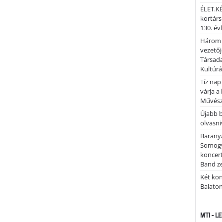
ÉLET.KÉ
kortárs
130. év
Három 
vezetőj
Társada
Kultúrá
Tíz nap
várja a
Művész
Újabb 
olvasni
Barany
Somogy
koncer
Band z
Két kon
Balato
MTI - 