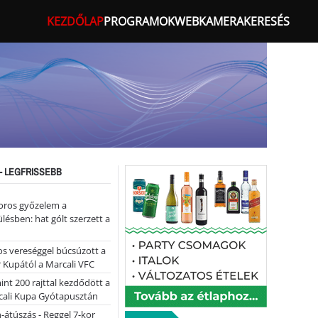
KEZDŐLAP
PROGRAMOK
WEBKAMERA
KERESÉS
- LEGFRISSEBB
oros győzelem a
ülésben: hat gólt szerzett a
s vereséggel búcsúzott a
 Kupától a Marcali VFC
nt 200 rajttal kezdődött a
cali Kupa Gyótapusztán
-átúszás - Reggel 7-kor