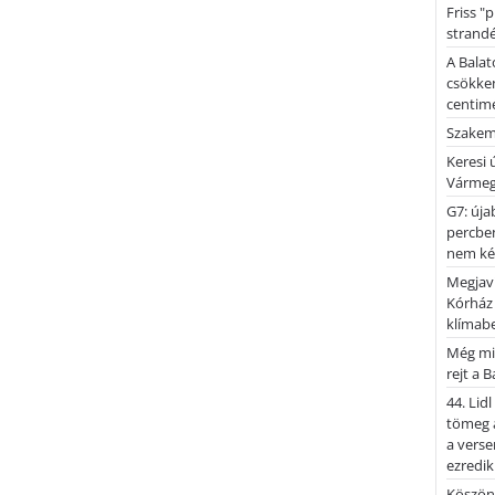
Friss "
strandé
A Balat
csökken
centimé
Szakemb
Keresi
Vármeg
G7: úja
percben
nem kér
Megjaví
Kórház
klímab
Még mi
rejt a 
44. Lid
tömeg a
a verse
ezredik
Köszönj