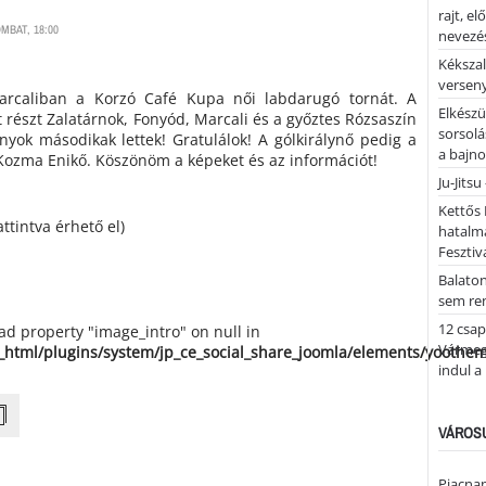
rajt, e
MBAT, 18:00
nevezés
Kékszal
versen
rcaliban a Korzó Café Kupa női labdarugó tornát. A
Elkészü
 részt Zalatárnok, Fonyód, Marcali és a győztes Rózsaszín
sorsolá
nyok másodikak lettek! Gratulálok! A gólkirálynő pedig a
a bajn
 Kozma Enikő. Köszönöm a képeket és az információt!
Ju-Jitsu
Kettős 
attintva érhető el)
hatalm
Fesztiv
Balato
sem re
12 csap
ead property "image_intro" on null in
Vármegy
_html/plugins/system/jp_ce_social_share_joomla/elements/yoothe
indul a
VÁROSU
Piacnap