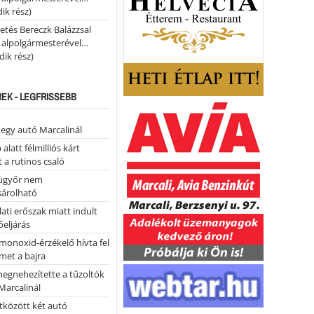
ik rész)
etés Bereczk Balázzsal
i alpolgármesterével…
ik rész)
REK - LEGFRISSEBB
 egy autó Marcalinál
alatt félmilliós kárt
 a rutinos csaló
ügyőr nem
árolható
ati erőszak miatt indult
eljárás
monoxid-érzékelő hívta fel
lmet a bajra
megnehezítette a tűzoltók
Marcalinál
tközött két autó