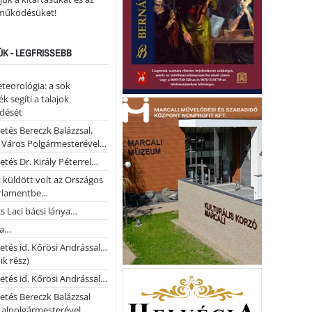
működésüket!
ÚK - LEGFRISSEBB
teorológia: a sok
k segíti a talajok
ődését
etés Bereczk Balázzsal,
i Város Polgármesterével…
etés Dr. Király Péterrel…
t küldött volt az Országos
rlamentbe…
s Laci bácsi lánya…
na…
etés id. Kőrösi Andrással…
k rész)
etés id. Kőrösi Andrással…
etés Bereczk Balázzsal
i alpolgármesterével…