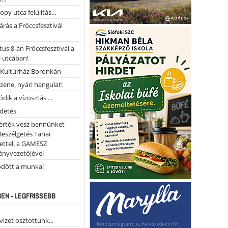
opy utca felújítás…
árás a Fröccsfesztivál
us 8-án Fröccsfesztivál a
 utcában!
Kultúrház Boronkán
 zene, nyári hangulat!
dik a vízosztás ...
rdetés
 érték vesz bennünket
Beszélgetés Tanai
ettel, a GAMESZ
ényvezetőjével
ődött a munka!
EN - LEGFRISSEBB
vizet osztottunk...