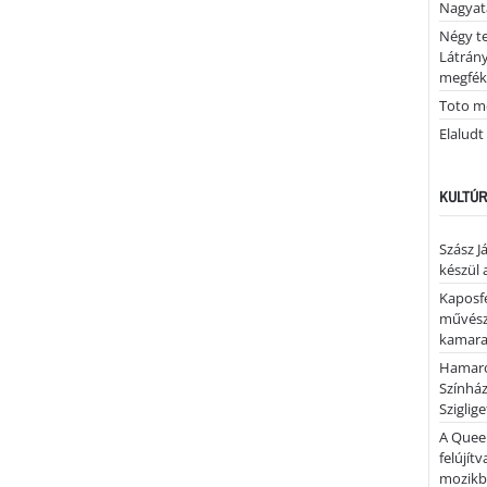
Nagya
Négy te
Látrán
megfék
Toto me
Elaludt
KULTÚR
Szász J
készül 
Kaposfe
művésze
kamaraz
Hamaro
Színhá
Sziglig
A Quee
felújítv
mozik