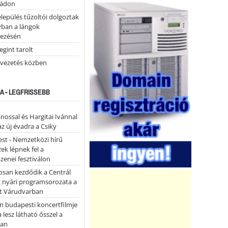
tádon
lepülés tűzoltói dolgoztak
yban a lángok
ezésén
gint tarolt
 vezetés közben
A - LEGFRISSEBB
ánossal és Hargitai Ivánnal
az új évadra a Csiky
st - Nemzetközi hírű
k lépnek fel a
enei fesztiválon
san kezdődik a Centrál
z nyári programsorozata a
et Várudvarban
n budapesti koncertfilmje
a lesz látható ősszel a
ban