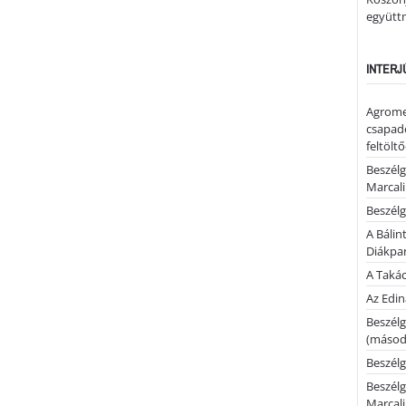
együtt
INTERJ
Agrome
csapadé
feltölt
Beszélg
Marcal
Beszélg
A Bálin
Diákpa
A Takác
Az Edi
Beszélg
(másodi
Beszélg
Beszélg
Marcal