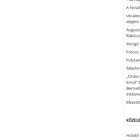
A Noszl
Utcalez
idejére
Auguszt
Rákóczi
Mozgó 
Fröccs,
Folytató
Álláshi
„Óriási
körül” 
Bernad
intézm
Elkezd
KÖZELB
Hűsítő 