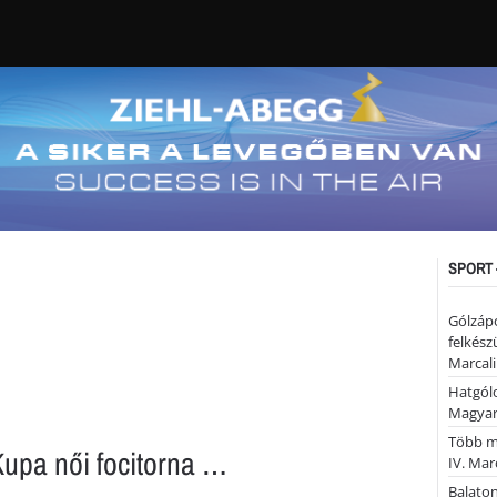
SPORT 
Gólzáp
felkész
Marcali
Hatgólo
Magyar
Több mi
upa női focitorna …
IV. Mar
Balaton