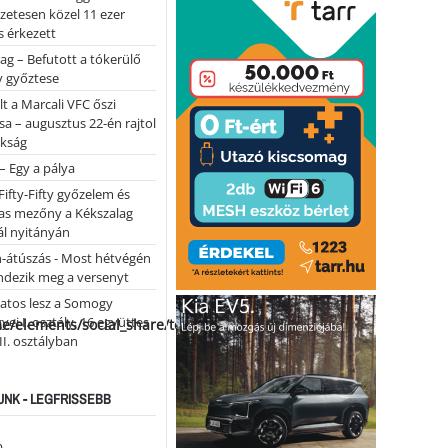
lőzetesen közel 11 ezer
 érkezett
ag – Befutott a tókerülő
y győztese
lt a Marcali VFC őszi
sa – augusztus 22-én rajtol
okság
 – Egy a pálya
Fifty-Fifty győzelem és
as mezőny a Kékszalag
ál nyitányán
n-átúszás - Most hétvégén
ndezik meg a versenyt
atos lesz a Somogy
ei I. osztály, 16 együttes
me/elements/social_share/templates/template.php
 II. osztályban
NK - LEGFRISSEBB
...