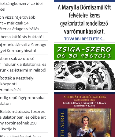
pisztrángkonzerv" az idei
tel
on vízszintje tovább
t – már csak 54
ter az átlagos vízállás
er: a kútfúrás buktatói
 új munkatársait a Somogy
yei Kormányhivatal
bban csak az utolsó
 indulunk a Balatonra, és
ünk az éttermi mirelitből
tották a Keszthelyi
 központi
erendezését
ndig repülőgéproncsokat
Balaton
l Balaton-átúszás: tízezres
 Balatonban, és célba ért
ny történetének 250
 úszója is
ük a kitartásukat és az