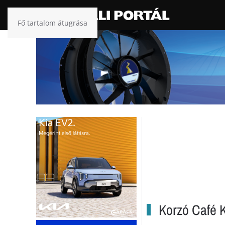
Fő tartalom átugrása
Korzó Café K