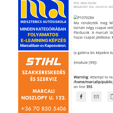
ÍRTA: VÁGÓ ZOLTÁN
MEGJELENT: 2011. JÚLIUS 23. SZO
Ma rendezték meg Ma
tornán négy csapat vett
Párducok. A marcali lá
hazai csapat játékosa:
(a galéria kis képekre k
{module [99]}
Warning
: Attempt to r
/home/marcalip/public
on line
355