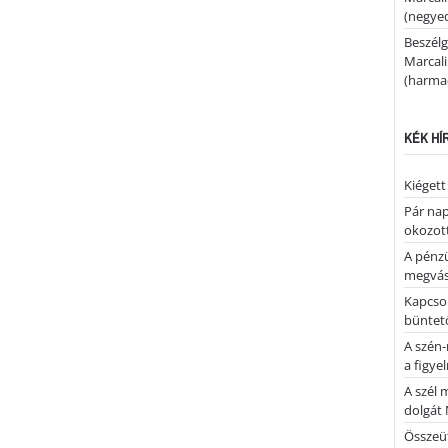
(negyed
Beszélg
Marcal
(harmad
KÉK HÍ
Kiégett
Pár nap 
okozott
A pénz
megvás
Kapcsol
büntető
A szén-
a figye
A szél 
dolgát 
Összeü