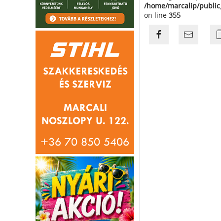
/home/marcalip/public
on line
355