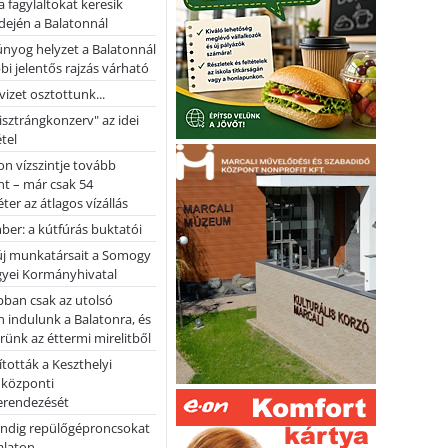
a fagylaltokat keresik
dején a Balatonnál
nyog helyzet a Balatonnál
bi jelentős rajzás várható
vizet osztottunk...
pisztrángkonzerv" az idei
tel
on vízszintje tovább
t – már csak 54
ter az átlagos vízállás
er: a kútfúrás buktatói
 új munkatársait a Somogy
yei Kormányhivatal
bban csak az utolsó
 indulunk a Balatonra, és
ünk az éttermi mirelitből
tották a Keszthelyi
 központi
erendezését
ndig repülőgéproncsokat
Balaton