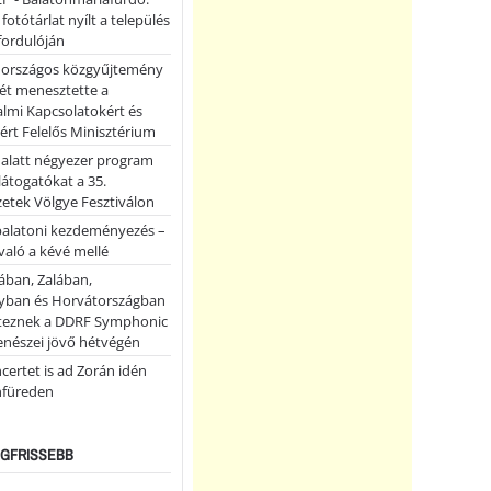
 fotótárlat nyílt a település
fordulóján
országos közgyűjtemény
ét menesztette a
lmi Kapcsolatokért és
ért Felelős Minisztérium
 alatt négyezer program
 látogatókat a 35.
etek Völgye Fesztiválon
balatoni kezdeményezés –
való a kévé mellé
ában, Zalában,
ban és Horvátországban
teznek a DDRF Symphonic
enészei jövő hétvégén
certet is ad Zorán idén
nfüreden
LEGFRISSEBB