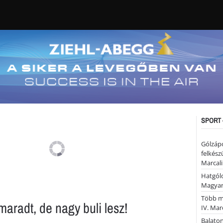
SPORT 
Gólzáp
felkész
Marcali
Hatgólo
Magyar
Több mi
maradt, de nagy buli lesz!
IV. Mar
Balaton