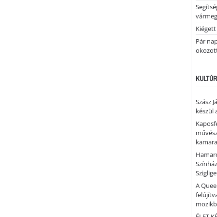
Segíts
várme
Kiégett
Pár nap 
okozott
KULTÚR
Szász J
készül 
Kaposfe
művésze
kamaraz
Hamaro
Színhá
Sziglig
A Quee
felújítv
mozik
ÉLET.KÉ