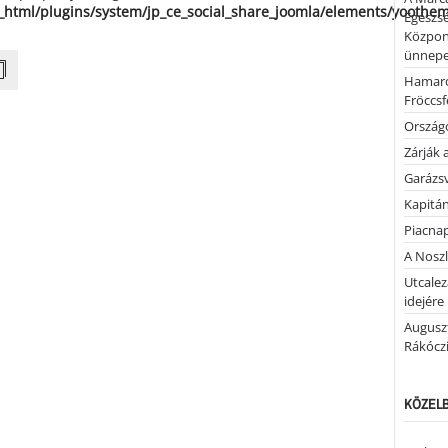
_html/plugins/system/jp_ce_social_share_joomla/elements/yoothe
Egészsé
Közpon
ünnepel
Hamaro
Fröccsf
Országo
Zárják 
Garázs
Kapitán
Piacnap
A Noszl
Utcalez
idejére
Auguszt
Rákóczi
KÖZELB