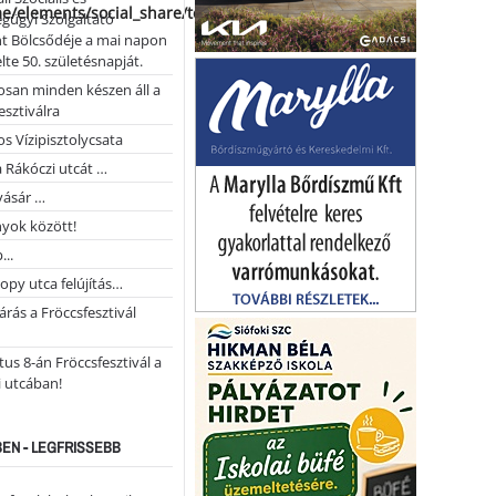
me/elements/social_share/templates/template.php
gügyi Szolgáltató
t Bölcsődéje a mai napon
te 50. születésnapját.
san minden készen áll a
esztiválra
s Vízipisztolycsata
a Rákóczi utcát …
vásár …
yok között!
...
opy utca felújítás…
árás a Fröccsfesztivál
us 8-án Fröccsfesztivál a
 utcában!
EN - LEGFRISSEBB