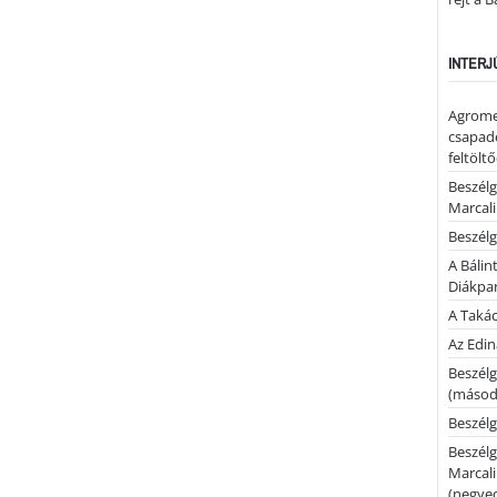
INTERJ
Agrome
csapadé
feltölt
Beszélg
Marcal
Beszélg
A Bálin
Diákpa
A Takác
Az Edi
Beszélg
(másodi
Beszélg
Beszélg
Marcal
(negyed