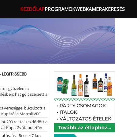
KEZDŐLAP
PROGRAMOK
WEBKAMERA
KERESÉS
- LEGFRISSEBB
oros győzelem a
ülésben: hat gólt szerzett a
s vereséggel búcsúzott a
 Kupától a Marcali VFC
nt 200 rajttal kezdődött a
cali Kupa Gyótapusztán
-átúszás - Reggel 7-kor