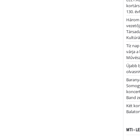
kortárs
130. év
Három 
vezetőj
Társada
Kultúrá
Tíz nap
várja a
Művész
Újabb 
olvasni
Barany
Somogy
koncer
Band z
Két kon
Balato
MTI - 