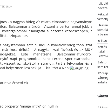
rajt, e
TEK, 16:19
nevezés
Kékszal
versen
sajnos - a nagyon hideg víz miatt- elmaradt a hagyományos
Elkészü
válon, Balatonmáriafürdőn. Viszont a parton annál jobb a
sorsolá
 körforgalomnál csalogatta a nézőket kezdésképpen, a
a bajn
lított színpadhoz.
Ju-Jitsu
 a nagyszámban sétálni induló nyaralóvendég több száz
Kettős 
tt már kora délután. A nagykanizsai fúvósok és az M&K
hatalm
ndégeket. Este menetzene Balatonmáriafürdőről,
Fesztiv
A nyitó napi programok a Bene Ferenc Sportcsarnokban
Balato
tt viszont az iskolától a strandig tart a felvonulás és a
sem re
i helyszínen lesznek. ja ... kisütött a Nap!
12 csap
Vármegy
indul a
attintva érhető el)
VÁROSU
ead property "image_intro" on null in
A Marca