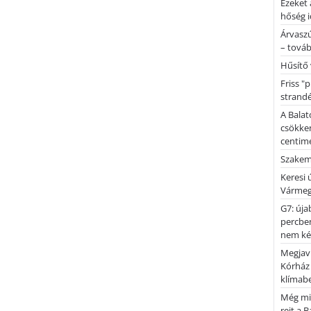
Ezeket 
hőség i
Árvaszú
– továb
Hűsítő 
Friss "
strandé
A Balat
csökken
centimé
Szakemb
Keresi
Vármeg
G7: úja
percben
nem kér
Megjaví
Kórház
klímab
Még mi
rejt a 