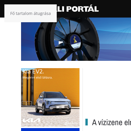
Fő tartalom átugrása
A vízizene el