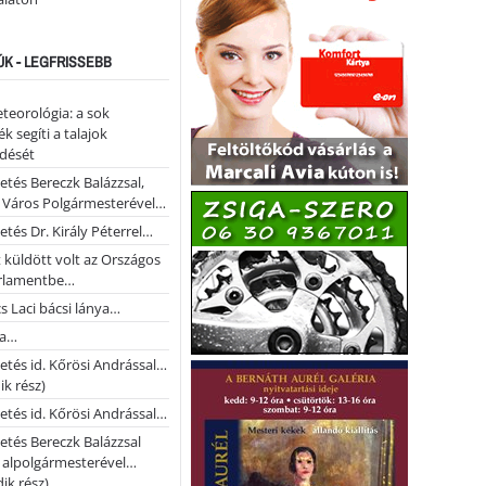
ÚK - LEGFRISSEBB
teorológia: a sok
k segíti a talajok
ődését
etés Bereczk Balázzsal,
i Város Polgármesterével…
etés Dr. Király Péterrel…
t küldött volt az Országos
rlamentbe…
s Laci bácsi lánya…
na…
etés id. Kőrösi Andrással…
k rész)
etés id. Kőrösi Andrással…
etés Bereczk Balázzsal
i alpolgármesterével…
ik rész)