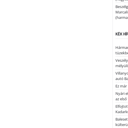
Beszélg
Marcal
(harmad
KÉK HÍ
Hárman
tüzekb
Veszély
mélyülő
Villany
autó B
Ez már 
Nyári e
az első
Elfojto
Kadark
Baleset
külterü