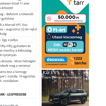
lőzetesen közel 11 ezer
 érkezett
ag – Befutott a tókerülő
y győztese
lt a Marcali VFC őszi
sa – augusztus 22-én rajtol
okság
 – Egy a pálya
Fifty-Fifty győzelem és
as mezőny a Kékszalag
ál nyitányán
n-átúszás - Most hétvégén
ndezik meg a versenyt
atos lesz a Somogy
ei I. osztály, 16 együttes
 II. osztályban
NK - LEGFRISSEBB
li Szociális és