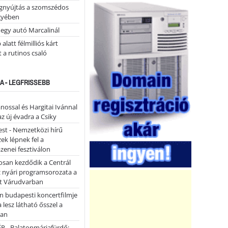
égnyújtás a szomszédos
gyében
 egy autó Marcalinál
alatt félmilliós kárt
 a rutinos csaló
A - LEGFRISSEBB
ánossal és Hargitai Ivánnal
az új évadra a Csiky
st - Nemzetközi hírű
k lépnek fel a
enei fesztiválon
san kezdődik a Centrál
z nyári programsorozata a
et Várudvarban
n budapesti koncertfilmje
a lesz látható ősszel a
ban
P - Balatonmáriafürdő: