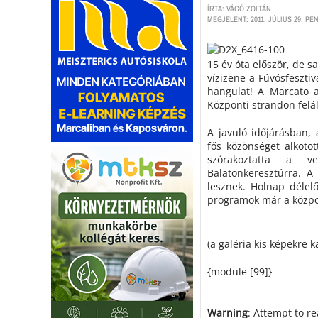
ÍRTA: VÁGÓ ZOLTÁN
MEGJELENT: 2011. JÚLIUS 29. PÉN
15 év óta először, de 
vízizene a Fúvósfeszti
hangulat! A Marcato a
Központi strandon felál
A javuló időjárásban,
fős közönséget alkoto
szórakoztatta a ve
Balatonkeresztúrra. 
lesznek. Holnap délelő
programok már a központ
(a galéria kis képekre k
{module [99]}
Warning
: Attempt to r