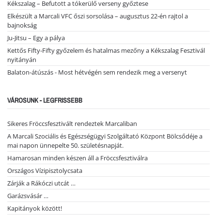
Kékszalag – Befutott a tókerülő verseny győztese
Elkészült a Marcali VFC őszi sorsolása – augusztus 22-én rajtol a
bajnokság
Ju-Jitsu – Egy a pálya
Kettős Fifty-Fifty győzelem és hatalmas mezőny a Kékszalag Fesztivál
nyitányán
Balaton-átúszás - Most hétvégén sem rendezik meg a versenyt
VÁROSUNK - LEGFRISSEBB
Sikeres Fröccsfesztivált rendeztek Marcaliban
A Marcali Szociális és Egészségügyi Szolgáltató Központ Bölcsődéje a
mai napon ünnepelte 50. születésnapját.
Hamarosan minden készen áll a Fröccsfesztiválra
Országos Vízipisztolycsata
Zárják a Rákóczi utcát …
Garázsvásár …
Kapitányok között!