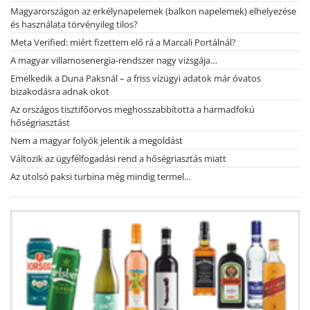
Magyarországon az erkélynapelemek (balkon napelemek) elhelyezése
és használata törvényileg tilos?
Meta Verified: miért fizettem elő rá a Marcali Portálnál?
A magyar villamosenergia-rendszer nagy vizsgája…
Emelkedik a Duna Paksnál – a friss vízügyi adatok már óvatos
bizakodásra adnak okot
Az országos tisztifőorvos meghosszabbította a harmadfokú
hőségriasztást
Nem a magyar folyók jelentik a megoldást
Változik az ügyfélfogadási rend a hőségriasztás miatt
Az utolsó paksi turbina még mindig termel…