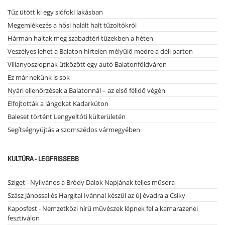
Tűz ütött ki egy siófoki lakásban
Megemlékezés a hősi halált halt tűzoltókról
Hárman haltak meg szabadtéri tüzekben a héten
Veszélyes lehet a Balaton hirtelen mélyülő medre a déli parton
Villanyoszlopnak ütközött egy autó Balatonföldváron
Ez már nekünk is sok
Nyári ellenőrzések a Balatonnál – az első félidő végén
Elfojtották a lángokat Kadarkúton
Baleset történt Lengyeltóti külterületén
Segítségnyújtás a szomszédos vármegyében
KULTÚRA - LEGFRISSEBB
Sziget - Nyilvános a Bródy Dalok Napjának teljes műsora
Szász Jánossal és Hargitai Ivánnal készül az új évadra a Csiky
Kaposfest - Nemzetközi hírű művészek lépnek fel a kamarazenei
fesztiválon