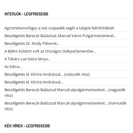
INTERJÚK - LEGFRISSEBB
Agrometeorológia: a sok csapadék segíti a talajok feltöltődését
Beszélgetés Bereczk Balázzsal, Marcali Város Polgármesterével…
Beszélgetés Dr. Király Péterrel…
A Bálint küldött volt az Országos Diákparlamentbe…
A Takács Laci bácsi lánya…
Az Edina…
Beszélgetés id. Kőrösi Andrással… (második rész)
Beszélgetés id. Kőrösi Andrással…
Beszélgetés Bereczk Balázzsal Marcali alpolgármesterével… (negyedik
rész)
Beszélgetés Bereczk Balázzsal Marcali alpolgármesterével… (harmadik
rész)
KÉK HÍREK - LEGFRISSEBB