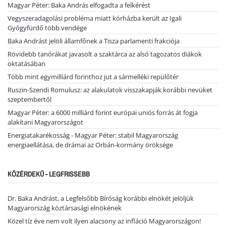
Magyar Péter: Baka András elfogadta a felkérést
Vegyszeradagolási probléma miatt kórházba került az Igali
Gyógyfürdő több vendége
Baka Andrást jelöli államfőnek a Tisza parlamenti frakciója
Rövidebb tanórákat javasolt a szaktárca az alsó tagozatos diákok
oktatásában
Több mint egymilliárd forinthoz jut a sármelléki repülőtér
Ruszin-Szendi Romulusz: az alakulatok visszakapják korábbi nevüket
szeptembertől
Magyar Péter: a 6000 milliárd forint európai uniós forrás át fogja
alakítani Magyarországot
Energiatakarékosság - Magyar Péter: stabil Magyarország
energiaellátása, de drámai az Orbán-kormány öröksége
KÖZÉRDEKŰ - LEGFRISSEBB
Dr. Baka Andrást, a Legfelsőbb Bíróság korábbi elnökét jelöljük
Magyarország köztársasági elnökének
Közel tíz éve nem volt ilyen alacsony az infláció Magyarországon!