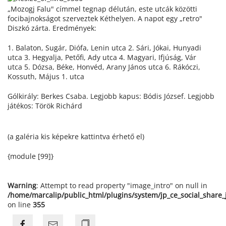
„Mozogj Falu" címmel tegnap délután, este utcák közötti
focibajnokságot szerveztek Kéthelyen. A napot egy „retro"
Diszkó zárta. Eredmények:
1. Balaton, Sugár, Diófa, Lenin utca 2. Sári, Jókai, Hunyadi
utca 3. Hegyalja, Petőfi, Ady utca 4. Magyari, Ifjúság, Vár
utca 5. Dózsa, Béke, Honvéd, Arany János utca 6. Rákóczi,
Kossuth, Május 1. utca
Gólkirály: Berkes Csaba. Legjobb kapus: Bódis József. Legjobb
játékos: Török Richárd
(a galéria kis képekre kattintva érhető el)
{module [99]}
Warning
: Attempt to read property "image_intro" on null in
/home/marcalip/public_html/plugins/system/jp_ce_social_share
on line
355