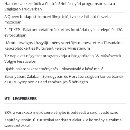
Hamarosan kezdődik a Centrál Színház nyári programsorozata a
Szigliget Várudvarban
A Queen budapesti koncertfilmje felújítva lesz látható ősszel a
mozikban
ÉLET.KÉP - Balatonmáriafürdő: kortárs fotótárlat nyílt a település 130.
évfordulóján
Három országos közgyűjtemény vezetőjét menesztette a Társadalmi
Kapcsolatokért és Kultúráért Felelős Minisztérium
Tíz nap alatt négyezer program várja a látogatókat a 35. Művészetek
Völgye Fesztiválon
Újabb balatoni kezdeményezés – olvasnivaló a kévé mellé
Baranyában, Zalában, Somogyban és Horvátországban koncerteznek
a DDRF Symphonic Band zenészei jövő hétvégén
MTI - LEGFRISSEBB
BKV: a várakozó metrószerelvénybe is betévedt a sérült vaddisznó
Kapitány István: új turisztikai rendszert alakít ki a kormány a szakmai
szervezetekkel