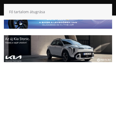
Fő tartalom átugrása