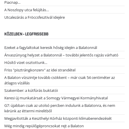
Piacnap...
A Noszlopy utca felújítás…
Utcalezárás a Fröccsfesztivál idejére
KÖZELBEN - LEGFRISSEBB
Ezeket a fagylaltokat keresik hőség idején a Balatonnál
Árvaszúnyog helyzet a Balatonnál – további jelentős rajzás várható
Hűsítő vizet osztottunk...
Friss "pisztrángkonzerv" az idei strandétel
A Balaton vízszintje tovább csökkent – már csak 54 centiméter az
átlagos vízállás
Szakember: a kútfúrás buktatói
Keresi új munkatársait a Somogy Vármegyei Kormányhivatal
G7: újabban csak az utolsó percben indulunk a Balatonra, és nem
kérünk az éttermi mirelitből
Megjavították a Keszthelyi Kórház központi klímaberendezését
Még mindig repülőgéproncsokat rejt a Balaton