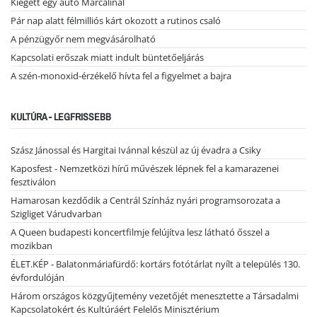
Kiégett egy autó Marcalinál
Pár nap alatt félmilliós kárt okozott a rutinos csaló
A pénzügyőr nem megvásárolható
Kapcsolati erőszak miatt indult büntetőeljárás
A szén-monoxid-érzékelő hívta fel a figyelmet a bajra
KULTÚRA - LEGFRISSEBB
Szász Jánossal és Hargitai Ivánnal készül az új évadra a Csiky
Kaposfest - Nemzetközi hírű művészek lépnek fel a kamarazenei
fesztiválon
Hamarosan kezdődik a Centrál Színház nyári programsorozata a
Szigliget Várudvarban
A Queen budapesti koncertfilmje felújítva lesz látható ősszel a
mozikban
ÉLET.KÉP - Balatonmáriafürdő: kortárs fotótárlat nyílt a település 130.
évfordulóján
Három országos közgyűjtemény vezetőjét menesztette a Társadalmi
Kapcsolatokért és Kultúráért Felelős Minisztérium