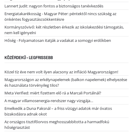
Lannert Judit: nagyon fontos a biztonságos tanévkezdés
Energiatakarékosság - Magyar Péter: péntektől nincs szükség az
önkéntes fogyasztáscsökkentésre
Kormányszóvivő: két részletben érkezik az iskolakezdési támogatás,
nem kell igényelni
Hőség - Folyamatosan itatják a vadakat a somogyi erdőkben
KÖZÉRDEKŰ - LEGFRISSEBB
Közel tíz éve nem volt ilyen alacsony az infláció Magyarországon!
Magyarországon az erkélynapelemek (balkon napelemek) elhelyezése
és használata törvényileg tilos?
Meta Verified: miért fizettem elő rá a Marcali Portálnál?
A magyar villamosenergia-rendszer nagy vizsgája…
Emelkedik a Duna Paksnál – a friss vízügyi adatok már óvatos
bizakodásra adnak okot
Az országos tisztifőorvos meghosszabbította a harmadfokú
hőségriasztást