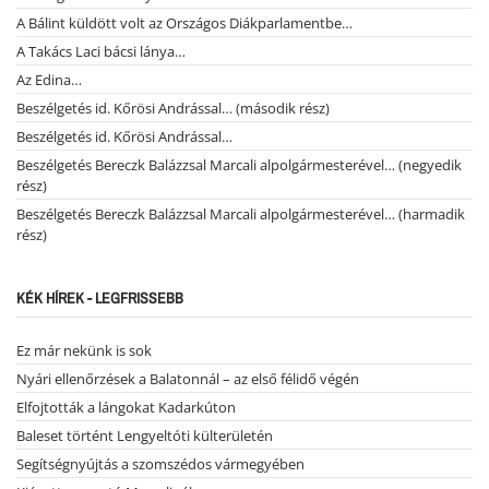
A Bálint küldött volt az Országos Diákparlamentbe…
A Takács Laci bácsi lánya…
Az Edina…
Beszélgetés id. Kőrösi Andrással… (második rész)
Beszélgetés id. Kőrösi Andrással…
Beszélgetés Bereczk Balázzsal Marcali alpolgármesterével… (negyedik
rész)
Beszélgetés Bereczk Balázzsal Marcali alpolgármesterével… (harmadik
rész)
KÉK HÍREK - LEGFRISSEBB
Ez már nekünk is sok
Nyári ellenőrzések a Balatonnál – az első félidő végén
Elfojtották a lángokat Kadarkúton
Baleset történt Lengyeltóti külterületén
Segítségnyújtás a szomszédos vármegyében