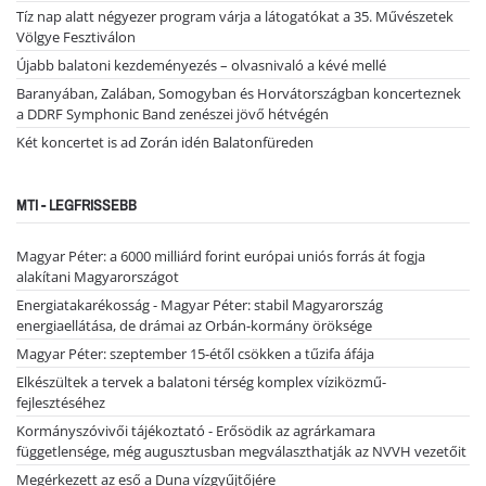
Tíz nap alatt négyezer program várja a látogatókat a 35. Művészetek
Völgye Fesztiválon
Újabb balatoni kezdeményezés – olvasnivaló a kévé mellé
Baranyában, Zalában, Somogyban és Horvátországban koncerteznek
a DDRF Symphonic Band zenészei jövő hétvégén
Két koncertet is ad Zorán idén Balatonfüreden
MTI - LEGFRISSEBB
Magyar Péter: a 6000 milliárd forint európai uniós forrás át fogja
alakítani Magyarországot
Energiatakarékosság - Magyar Péter: stabil Magyarország
energiaellátása, de drámai az Orbán-kormány öröksége
Magyar Péter: szeptember 15-étől csökken a tűzifa áfája
Elkészültek a tervek a balatoni térség komplex víziközmű-
fejlesztéséhez
Kormányszóvivői tájékoztató - Erősödik az agrárkamara
függetlensége, még augusztusban megválaszthatják az NVVH vezetőit
Megérkezett az eső a Duna vízgyűjtőjére