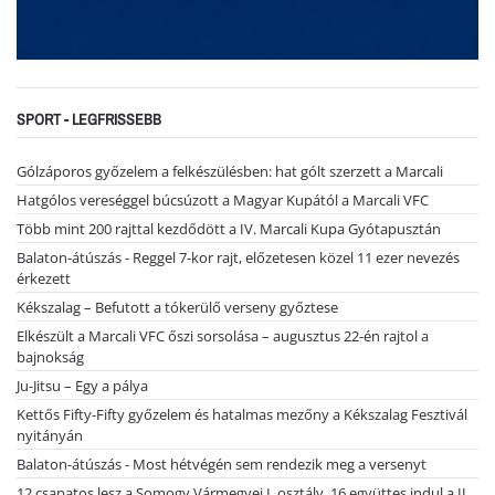
SPORT - LEGFRISSEBB
Gólzáporos győzelem a felkészülésben: hat gólt szerzett a Marcali
Hatgólos vereséggel búcsúzott a Magyar Kupától a Marcali VFC
Több mint 200 rajttal kezdődött a IV. Marcali Kupa Gyótapusztán
Balaton-átúszás - Reggel 7-kor rajt, előzetesen közel 11 ezer nevezés
érkezett
Kékszalag – Befutott a tókerülő verseny győztese
Elkészült a Marcali VFC őszi sorsolása – augusztus 22-én rajtol a
bajnokság
Ju-Jitsu – Egy a pálya
Kettős Fifty-Fifty győzelem és hatalmas mezőny a Kékszalag Fesztivál
nyitányán
Balaton-átúszás - Most hétvégén sem rendezik meg a versenyt
12 csapatos lesz a Somogy Vármegyei I. osztály, 16 együttes indul a II.