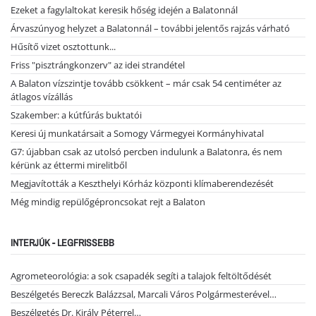
Ezeket a fagylaltokat keresik hőség idején a Balatonnál
Árvaszúnyog helyzet a Balatonnál – további jelentős rajzás várható
Hűsítő vizet osztottunk...
Friss "pisztrángkonzerv" az idei strandétel
A Balaton vízszintje tovább csökkent – már csak 54 centiméter az
átlagos vízállás
Szakember: a kútfúrás buktatói
Keresi új munkatársait a Somogy Vármegyei Kormányhivatal
G7: újabban csak az utolsó percben indulunk a Balatonra, és nem
kérünk az éttermi mirelitből
Megjavították a Keszthelyi Kórház központi klímaberendezését
Még mindig repülőgéproncsokat rejt a Balaton
INTERJÚK - LEGFRISSEBB
Agrometeorológia: a sok csapadék segíti a talajok feltöltődését
Beszélgetés Bereczk Balázzsal, Marcali Város Polgármesterével…
Beszélgetés Dr. Király Péterrel…