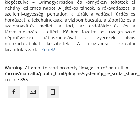
kiegészülve – Őrimagyarósdon és környékén töltöttek el
néhány kellemes napot. A játékos táncok, a rókavadászat, a
szellemi–ügyességi pentatlon, a túrák, a vadásai fürdés és
horgászat, a tekebajnokság, a vízibombacsata, a tábortűz és a
szalonnasütés mellett a foci, az erdőfölderítés és a
társasjátékozás is elfért. Közben fazekas és üvegcsiszoló
népművészek bábáskodásával a gyerekek nívós
munkadarabokat készítettek. A programsort szalafői
kirándulás zárta.
Képek!
Warning
: Attempt to read property "image_intro" on null in
/home/marcalip/public_html/plugins/system/jp_ce_social_share
on line
355