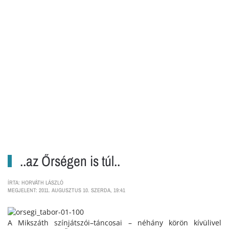
..az Őrségen is túl..
ÍRTA: HORVÁTH LÁSZLÓ
MEGJELENT: 2011. AUGUSZTUS 10. SZERDA, 19:41
A Mikszáth színjátszói–táncosai – néhány körön kívülivel