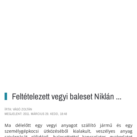
Feltételezett vegyi baleset Niklán ...
ÍRTA: VÁGÓ ZOLTÁN
MEGJELENT: 2011. MÁRCIUS 29. KEDD, 18:48
Ma délelőtt egy vegyi anyagot szállító jármű és egy
személygépkocsi ütközéséből kialakult, veszélyes anyag
szivárgását előidéző, balesettettel kapcsolatos gyakorlatot