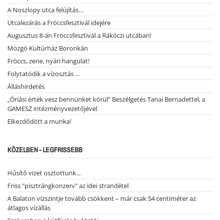
A Noszlopy utca felújítás…
Utcalezárás a Fröccsfesztivál idejére
Augusztus 8-án Fröccsfesztivál a Rákóczi utcában!
Mozgó Kultúrház Boronkán
Fröccs, zene, nyári hangulat!
Folytatódik a vízosztás ...
Álláshirdetés
„Óriási érték vesz bennünket körül” Beszélgetés Tanai Bernadettel, a
GAMESZ intézményvezetőjével
Elkezdődött a munka!
KÖZELBEN - LEGFRISSEBB
Hűsítő vizet osztottunk...
Friss "pisztrángkonzerv" az idei strandétel
A Balaton vízszintje tovább csökkent – már csak 54 centiméter az
átlagos vízállás