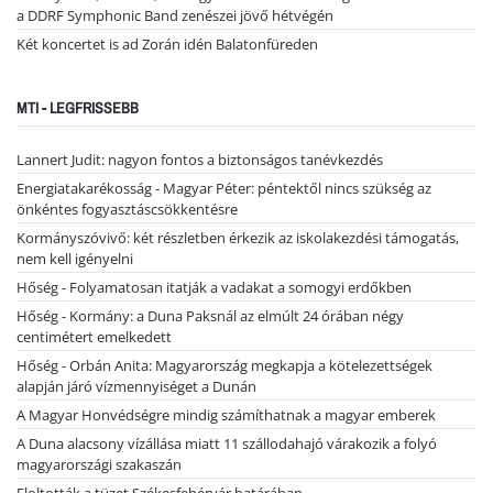
a DDRF Symphonic Band zenészei jövő hétvégén
Két koncertet is ad Zorán idén Balatonfüreden
MTI - LEGFRISSEBB
Lannert Judit: nagyon fontos a biztonságos tanévkezdés
Energiatakarékosság - Magyar Péter: péntektől nincs szükség az
önkéntes fogyasztáscsökkentésre
Kormányszóvivő: két részletben érkezik az iskolakezdési támogatás,
nem kell igényelni
Hőség - Folyamatosan itatják a vadakat a somogyi erdőkben
Hőség - Kormány: a Duna Paksnál az elmúlt 24 órában négy
centimétert emelkedett
Hőség - Orbán Anita: Magyarország megkapja a kötelezettségek
alapján járó vízmennyiséget a Dunán
A Magyar Honvédségre mindig számíthatnak a magyar emberek
A Duna alacsony vízállása miatt 11 szállodahajó várakozik a folyó
magyarországi szakaszán