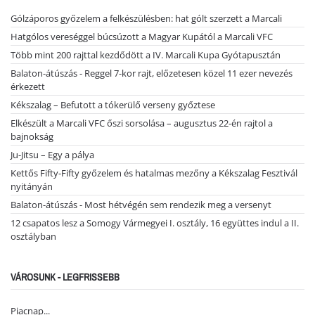
Gólzáporos győzelem a felkészülésben: hat gólt szerzett a Marcali
Hatgólos vereséggel búcsúzott a Magyar Kupától a Marcali VFC
Több mint 200 rajttal kezdődött a IV. Marcali Kupa Gyótapusztán
Balaton-átúszás - Reggel 7-kor rajt, előzetesen közel 11 ezer nevezés
érkezett
Kékszalag – Befutott a tókerülő verseny győztese
Elkészült a Marcali VFC őszi sorsolása – augusztus 22-én rajtol a
bajnokság
Ju-Jitsu – Egy a pálya
Kettős Fifty-Fifty győzelem és hatalmas mezőny a Kékszalag Fesztivál
nyitányán
Balaton-átúszás - Most hétvégén sem rendezik meg a versenyt
12 csapatos lesz a Somogy Vármegyei I. osztály, 16 együttes indul a II.
osztályban
VÁROSUNK - LEGFRISSEBB
Piacnap...