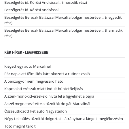
Beszélgetés id. Kőrösi Andrással… (második rész)
Beszélgetés id. Kőrösi Andrással…
Beszélgetés Bereczk Balázzsal Marcali alpolgármesterével… (negyedik
rész)
Beszélgetés Bereczk Balázzsal Marcali alpolgármesterével… (harmadik
rész)
KÉK HÍREK - LEGFRISSEBB
Kiégett egy autó Marcalinál
Pár nap alatt félmilliós kárt okozott a rutinos csaló
A pénzügyőr nem megvásárolható
Kapcsolati erőszak miatt indult büntetőeljárás
A szén-monoxid-érzékelő hívta fel a figyelmet a bajra
A szél megnehezítette a tűzoltók dolgát Marcalinál
Összeütközött két autó Nagyatádon
Négy település tűzoltói dolgoztak Látrányban a lángok megfékezésén
Toto megint tarolt