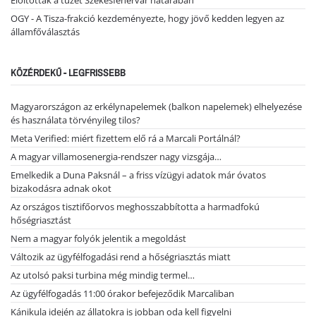
Eloltották a tüzet Székesfehérvár határában
OGY - A Tisza-frakció kezdeményezte, hogy jövő kedden legyen az
államfőválasztás
KÖZÉRDEKŰ - LEGFRISSEBB
Magyarországon az erkélynapelemek (balkon napelemek) elhelyezése
és használata törvényileg tilos?
Meta Verified: miért fizettem elő rá a Marcali Portálnál?
A magyar villamosenergia-rendszer nagy vizsgája…
Emelkedik a Duna Paksnál – a friss vízügyi adatok már óvatos
bizakodásra adnak okot
Az országos tisztifőorvos meghosszabbította a harmadfokú
hőségriasztást
Nem a magyar folyók jelentik a megoldást
Változik az ügyfélfogadási rend a hőségriasztás miatt
Az utolsó paksi turbina még mindig termel…
Az ügyfélfogadás 11:00 órakor befejeződik Marcaliban
Kánikula idején az állatokra is jobban oda kell figyelni