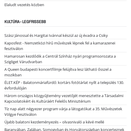
Elaludt vezetés közben
KULTÚRA - LEGFRISSEBB
Szász Jánossal és Hargitai Ivánnal készül az új évadra a Csiky
Kaposfest - Nemzetközi hírű művészek lépnek fel a kamarazenei
fesztiválon
Hamarosan kezdődik a Centrál Színház nyári programsorozata a
Szigliget Várudvarban
A Queen budapesti koncertfilmje felújítva lesz látható ősszel a
mozikban
ÉLET.KÉP - Balatonmáriafürdő: kortárs fotótárlat nyílt a település 130.
évfordulóján
Három országos közgyűjtemény vezetőjét menesztette a Társadalmi
Kapcsolatokért és Kultúráért Felelős Minisztérium
Tíz nap alatt négyezer program várja a látogatókat a 35. Művészetek
Völgye Fesztiválon
Újabb balatoni kezdeményezés – olvasnivaló a kévé mellé
Baranyában, Zalában, Somogyban és Horvátországban koncerteznek