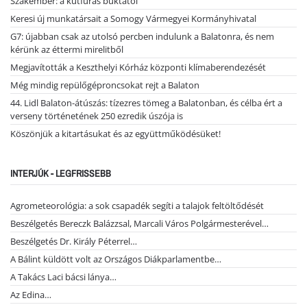
Szakember: a kútfúrás buktatói
Keresi új munkatársait a Somogy Vármegyei Kormányhivatal
G7: újabban csak az utolsó percben indulunk a Balatonra, és nem
kérünk az éttermi mirelitből
Megjavították a Keszthelyi Kórház központi klímaberendezését
Még mindig repülőgéproncsokat rejt a Balaton
44. Lidl Balaton-átúszás: tízezres tömeg a Balatonban, és célba ért a
verseny történetének 250 ezredik úszója is
Köszönjük a kitartásukat és az együttműködésüket!
INTERJÚK - LEGFRISSEBB
Agrometeorológia: a sok csapadék segíti a talajok feltöltődését
Beszélgetés Bereczk Balázzsal, Marcali Város Polgármesterével…
Beszélgetés Dr. Király Péterrel…
A Bálint küldött volt az Országos Diákparlamentbe…
A Takács Laci bácsi lánya…
Az Edina…