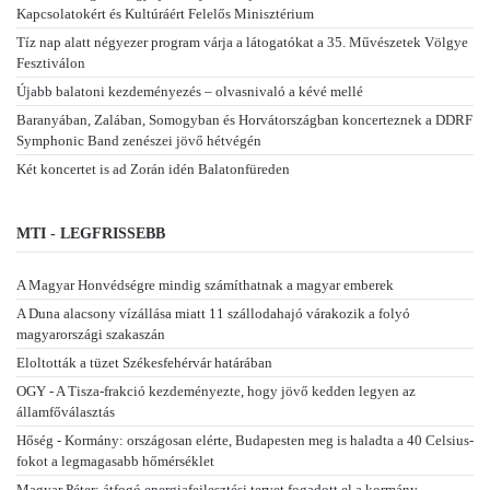
Kapcsolatokért és Kultúráért Felelős Minisztérium
Tíz nap alatt négyezer program várja a látogatókat a 35. Művészetek Völgye
Fesztiválon
Újabb balatoni kezdeményezés – olvasnivaló a kévé mellé
Baranyában, Zalában, Somogyban és Horvátországban koncerteznek a DDRF
Symphonic Band zenészei jövő hétvégén
Két koncertet is ad Zorán idén Balatonfüreden
MTI - LEGFRISSEBB
A Magyar Honvédségre mindig számíthatnak a magyar emberek
A Duna alacsony vízállása miatt 11 szállodahajó várakozik a folyó
magyarországi szakaszán
Eloltották a tüzet Székesfehérvár határában
OGY - A Tisza-frakció kezdeményezte, hogy jövő kedden legyen az
államfőválasztás
Hőség - Kormány: országosan elérte, Budapesten meg is haladta a 40 Celsius-
fokot a legmagasabb hőmérséklet
Magyar Péter: átfogó energiafejlesztési tervet fogadott el a kormány