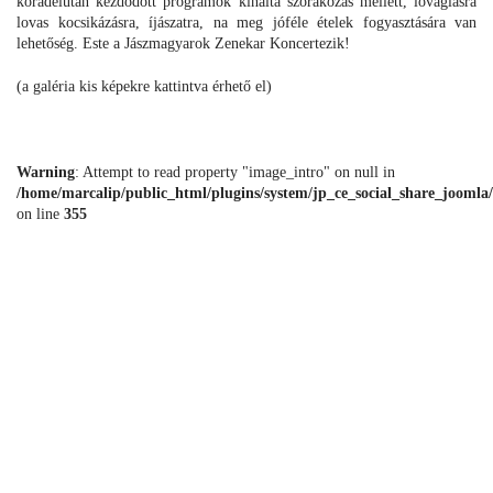
koradélután kezdődött programok kínálta szórakozás mellett, lovaglásra
lovas kocsikázásra, íjászatra, na meg jóféle ételek fogyasztására van
lehetőség. Este a Jászmagyarok Zenekar Koncertezik!
(a galéria kis képekre kattintva érhető el)
Warning
: Attempt to read property "image_intro" on null in
/home/marcalip/public_html/plugins/system/jp_ce_social_share_joomla/
on line
355