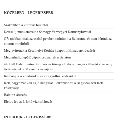
KÖZELBEN - LEGFRISSEBB
Szakember: a kútfúrás buktatói
Keresi új munkatársait a Somogy Vármegyei Kormányhivatal
G7: újabban csak az utolsó percben indulunk a Balatonra, és nem kérünk az
éttermi mirelitből
Megjavították a Keszthelyi Kórház központi klímaberendezését
Még mindig repülőgéproncsokat rejt a Balaton
44. Lidl Balaton-átúszás: tízezres tömeg a Balatonban, és célba ért a verseny
történetének 250 ezredik úszója is
Köszönjük a kitartásukat és az együttműködésüket!
Ízek, hagyományok és jó hangulat – elkezdődött a Nagyszakácsi Ízek
Fesztiválja
Balaton-átúszás
Életbe lép az I. fokú vízkorlátozás
INTERJÚK - LEGFRISSEBB