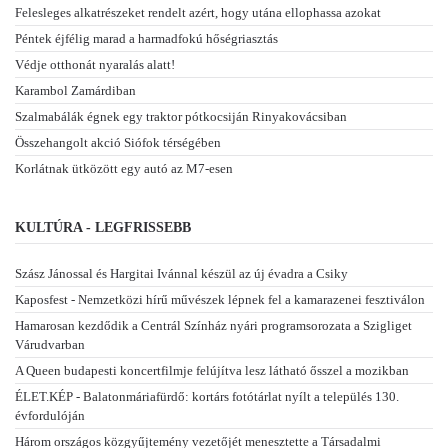
Felesleges alkatrészeket rendelt azért, hogy utána ellophassa azokat
Péntek éjfélig marad a harmadfokú hőségriasztás
Védje otthonát nyaralás alatt!
Karambol Zamárdiban
Szalmabálák égnek egy traktor pótkocsiján Rinyakovácsiban
Összehangolt akció Siófok térségében
Korlátnak ütközött egy autó az M7-esen
KULTÚRA - LEGFRISSEBB
Szász Jánossal és Hargitai Ivánnal készül az új évadra a Csiky
Kaposfest - Nemzetközi hírű művészek lépnek fel a kamarazenei fesztiválon
Hamarosan kezdődik a Centrál Színház nyári programsorozata a Szigliget
Várudvarban
A Queen budapesti koncertfilmje felújítva lesz látható ősszel a mozikban
ÉLET.KÉP - Balatonmáriafürdő: kortárs fotótárlat nyílt a település 130.
évfordulóján
Három országos közgyűjtemény vezetőjét menesztette a Társadalmi