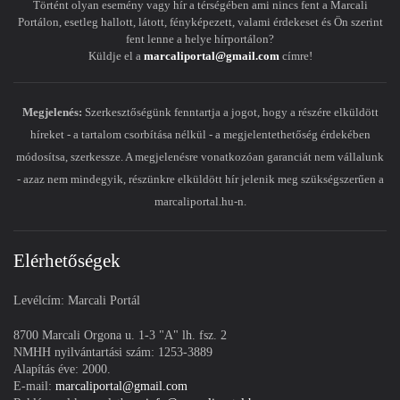
Történt olyan esemény vagy hír a térségében ami nincs fent a Marcali
Portálon, esetleg hallott, látott, fényképezett, valami érdekeset és Ön szerint
fent lenne a helye hírportálon?
Küldje el a
marcaliportal@gmail.com
címre!
Megjelenés:
Szerkesztőségünk fenntartja a jogot, hogy a részére elküldött
híreket - a tartalom csorbítása nélkül - a megjelentethetőség érdekében
módosítsa, szerkessze. A megjelenésre vonatkozóan garanciát nem vállalunk
- azaz nem mindegyik, részünkre elküldött hír jelenik meg szükségszerűen a
marcaliportal.hu-n.
Elérhetőségek
Levélcím: Marcali Portál
8700 Marcali Orgona u. 1-3 "A" lh. fsz. 2
NMHH nyilvántartási szám: 1253-3889
Alapítás éve: 2000.
E-mail:
marcaliportal@gmail.com