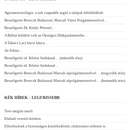
Agrometeorológia: a sok csapadék segíti a talajok feltöltődését
Beszélgetés Bereczk Balázzsal, Marcali Város Polgármesterével…
Beszélgetés Dr. Király Péterrel…
A Bálint küldött volt az Országos Diákparlamentbe…
A Takács Laci bácsi lánya…
Az Edina…
Beszélgetés id. Kőrösi Andrással… (második rész)
Beszélgetés id. Kőrösi Andrással…
Beszélgetés Bereczk Balázzsal Marcali alpolgármesterével… (negyedik rész)
Beszélgetés Bereczk Balázzsal Marcali alpolgármesterével… (harmadik rész)
KÉK HÍREK - LEGFRISSEBB
Toto megint tarolt
Elaludt vezetés közben
Ellenőrzések a biztonságos közlekedésért, elektromos rolleren is.