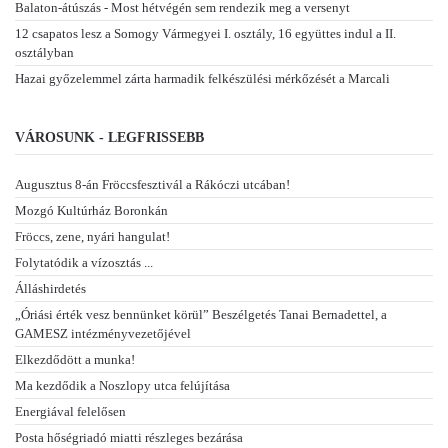
Balaton-átúszás - Most hétvégén sem rendezik meg a versenyt
12 csapatos lesz a Somogy Vármegyei I. osztály, 16 együttes indul a II.
osztályban
Hazai győzelemmel zárta harmadik felkészülési mérkőzését a Marcali
VÁROSUNK - LEGFRISSEBB
Augusztus 8-án Fröccsfesztivál a Rákóczi utcában!
Mozgó Kultúrház Boronkán
Fröccs, zene, nyári hangulat!
Folytatódik a vízosztás ...
Álláshirdetés
„Óriási érték vesz bennünket körül” Beszélgetés Tanai Bernadettel, a
GAMESZ intézményvezetőjével
Elkezdődött a munka!
Ma kezdődik a Noszlopy utca felújítása
Energiával felelősen
Posta hőségriadó miatti részleges bezárása