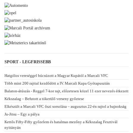
SPORT - LEGFRISSEBB
Hatgólos vereséggel búcsúzott a Magyar Kupától a Marcali VFC
Több mint 200 rajttal kezdődött a IV. Marcali Kupa Gyótapusztán
Balaton-átúszás - Reggel 7-kor rajt, előzetesen közel 11 ezer nevezés érkezett
Kékszalag – Befutott a tókerülő verseny győztese
Elkészült a Marcali VFC őszi sorsolása – augusztus 22-én rajtol a bajnokság
Ju-Jitsu – Egy a pálya
Kettős Fifty-Fifty győzelem és hatalmas mezőny a Kékszalag Fesztivál
nyitányán