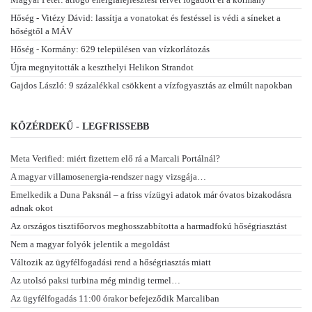
Hőség - Vitézy Dávid: lassítja a vonatokat és festéssel is védi a síneket a
hőségtől a MÁV
Hőség - Kormány: 629 településen van vízkorlátozás
Újra megnyitották a keszthelyi Helikon Strandot
Gajdos László: 9 százalékkal csökkent a vízfogyasztás az elmúlt napokban
KÖZÉRDEKŰ - LEGFRISSEBB
Meta Verified: miért fizettem elő rá a Marcali Portálnál?
A magyar villamosenergia-rendszer nagy vizsgája…
Emelkedik a Duna Paksnál – a friss vízügyi adatok már óvatos bizakodásra
adnak okot
Az országos tisztifőorvos meghosszabbította a harmadfokú hőségriasztást
Nem a magyar folyók jelentik a megoldást
Változik az ügyfélfogadási rend a hőségriasztás miatt
Az utolsó paksi turbina még mindig termel…
Az ügyfélfogadás 11:00 órakor befejeződik Marcaliban