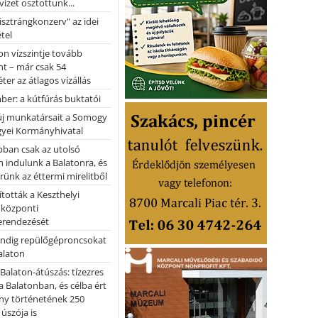
vizet osztottunk...
pisztrángkonzerv" az idei
tel
on vízszintje tovább
t – már csak 54
ter az átlagos vízállás
er: a kútfúrás buktatói
 új munkatársait a Somogy
yei Kormányhivatal
bban csak az utolsó
 indulunk a Balatonra, és
ünk az éttermi mirelitből
tották a Keszthelyi
 központi
erendezését
ndig repülőgéproncsokat
Balaton
l Balaton-átúszás: tízezres
 Balatonban, és célba ért
ny történetének 250
 úszója is