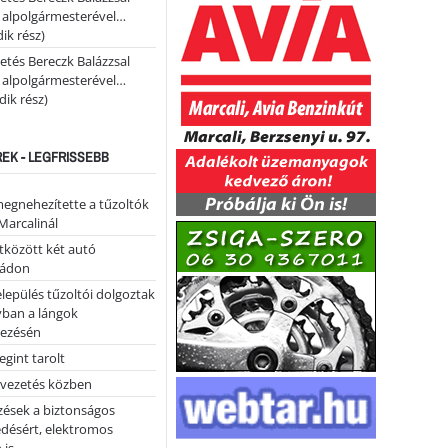
i alpolgármesterével…
ik rész)
etés Bereczk Balázzsal
i alpolgármesterével…
ik rész)
REK - LEGFRISSEBB
megnehezítette a tűzoltók
Marcalinál
tközött két autó
tádon
lepülés tűzoltói dolgoztak
yban a lángok
ezésén
gint tarolt
 vezetés közben
zések a biztonságos
désért, elektromos