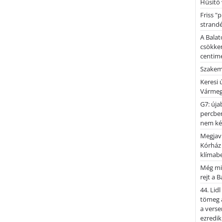
Hűsítő 
Friss "
strandé
A Balat
csökken
centimé
Szakemb
Keresi
Vármeg
G7: úja
percben
nem kér
Megjaví
Kórház
klímab
Még mi
rejt a 
44. Lid
tömeg a
a verse
ezredik