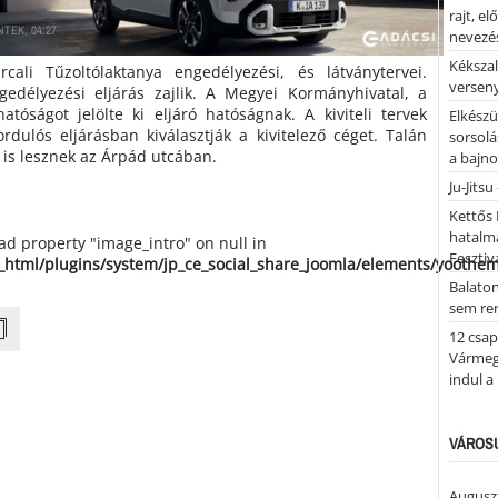
rajt, e
NTEK, 04:27
nevezés
Kékszal
cali Tűzoltólaktanya engedélyezési, és látványtervei.
versen
ngedélyezési eljárás zajlik. A Megyei Kormányhivatal, a
atóságot jelölte ki eljáró hatóságnak. A kiviteli tervek
Elkészü
ordulós eljárásban kiválasztják a kivitelező céget. Talán
sorsolá
 is lesznek az Árpád utcában.
a bajn
Ju-Jitsu
Kettős 
hatalm
ead property "image_intro" on null in
Fesztiv
_html/plugins/system/jp_ce_social_share_joomla/elements/yoothe
Balato
sem re
12 csap
Vármegy
indul a
VÁROSU
Auguszt