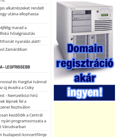
 is.
ges alkatrészeket rendelt
hogy utána ellophassa
éjfélig marad a
fokú hőségriasztás
tthonát nyaralás alatt!
ol Zamárdiban
A - LEGFRISSEBB
ánossal és Hargitai Ivánnal
az új évadra a Csiky
st - Nemzetközi hírű
k lépnek fel a
enei fesztiválon
san kezdődik a Centrál
z nyári programsorozata a
et Várudvarban
n budapesti koncertfilmje