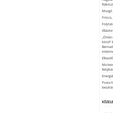
Rákóczi
Mozgó 
Fröccs,
Folytató
Álláshi
„Óriási
körül” 
Bernad
intézm
Elkezd
Ma kez
felújítá
Energiá
Posta h
bezárá
KÖZELB