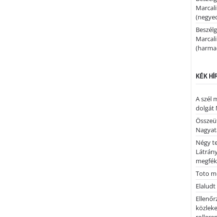
Marcal
(negyed
Beszélg
Marcal
(harmad
KÉK HÍ
A szél 
dolgát 
Összeü
Nagya
Négy te
Látrán
megfék
Toto me
Elaludt
Ellenőr
közleke