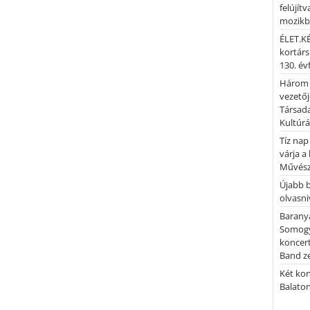
felújítv
mozik
ÉLET.KÉ
kortárs
130. év
Három 
vezetőj
Társada
Kultúrá
Tíz nap
várja a
Művész
Újabb 
olvasni
Barany
Somogy
koncer
Band z
Két kon
Balato