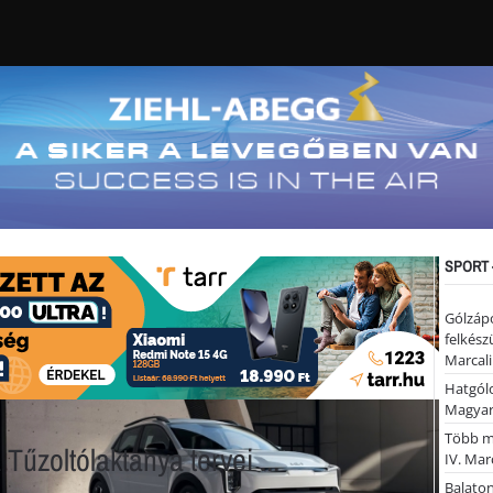
SPORT 
Gólzáp
felkész
Marcali
Hatgólo
Magyar
Több mi
Tűzoltólaktanya tervei ...
IV. Mar
Balaton