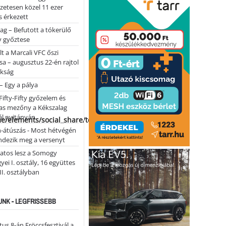
lőzetesen közel 11 ezer
 érkezett
ag – Befutott a tókerülő
y győztese
lt a Marcali VFC őszi
sa – augusztus 22-én rajtol
okság
 – Egy a pálya
Fifty-Fifty győzelem és
as mezőny a Kékszalag
ál nyitányán
me/elements/social_share/templates/template.php
n-átúszás - Most hétvégén
ndezik meg a versenyt
atos lesz a Somogy
ei I. osztály, 16 együttes
 II. osztályban
NK - LEGFRISSEBB
us 8-án Fröccsfesztivál a