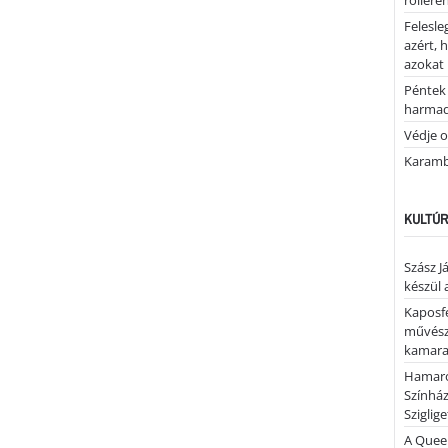
rolleren
Felesle
azért, 
azokat
Péntek 
harmad
Védje o
Karamb
KULTÚR
Szász J
készül 
Kaposfe
művésze
kamaraz
Hamaro
Színhá
Sziglig
A Quee