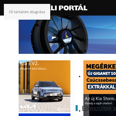
Fő tartalom átugrása
Elkészültek a 