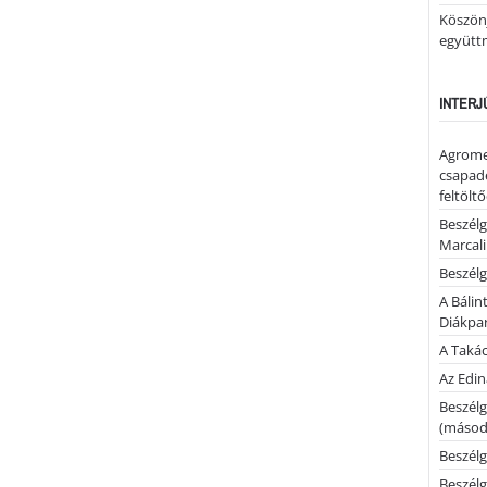
Köszönj
együtt
INTERJ
Agrome
csapadé
feltölt
Beszélg
Marcal
Beszélg
A Bálin
Diákpa
A Takác
Az Edi
Beszélg
(másodi
Beszélg
Beszélg