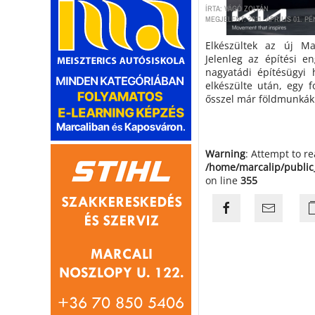
ÍRTA: VÁGÓ ZOLTÁN
MEGJELENT: 2011. ÁPRILIS 01. PÉ
Elkészültek az új Mar
Jelenleg az építési e
nagyatádi építésügyi h
elkészülte után, egy f
ősszel már földmunkák
Warning
: Attempt to r
/home/marcalip/public
on line
355