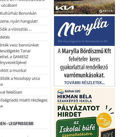
 utcában!
Kultúrház Boronkán
 zene, nyári hangulat!
dik a vízosztás ...
rdetés
 érték vesz bennünket
Beszélgetés Tanai
ettel, a GAMESZ
ényvezetőjével
ődött a munka!
dődik a Noszlopy utca
sa
val felelősen
őségriadó miatti részleges
sa
EN - LEGFRISSEBB