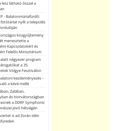
a lesz látható ősszel a
ban
P - Balatonmáriafürdő:
 fotótárlat nyílt a település
fordulóján
országos közgyűjtemény
ét menesztette a
lmi Kapcsolatokért és
ért Felelős Minisztérium
 alatt négyezer program
 látogatókat a 35.
etek Völgye Fesztiválon
balatoni kezdeményezés –
való a kévé mellé
ában, Zalában,
ban és Horvátországban
teznek a DDRF Symphonic
enészei jövő hétvégén
certet is ad Zorán idén
nfüreden