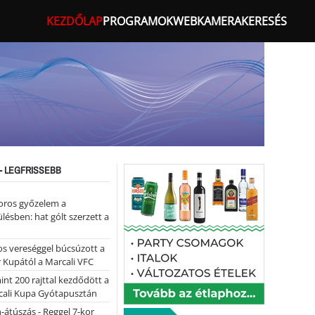
KEZDŐLAP
PROGRAMOK
WEBKAMERA
KERESÉS
- LEGFRISSEBB
oros győzelem a
ülésben: hat gólt szerzett a
s vereséggel búcsúzott a
 Kupától a Marcali VFC
nt 200 rajttal kezdődött a
cali Kupa Gyótapusztán
-átúszás - Reggel 7-kor