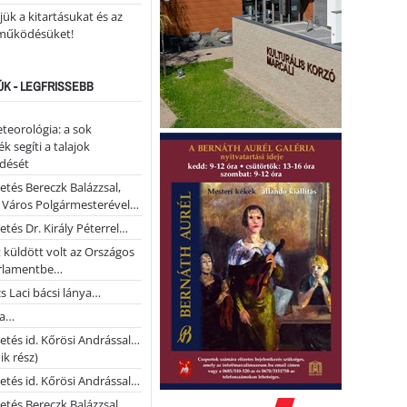
ük a kitartásukat és az
működésüket!
ÚK - LEGFRISSEBB
teorológia: a sok
k segíti a talajok
ődését
etés Bereczk Balázzsal,
i Város Polgármesterével…
etés Dr. Király Péterrel…
t küldött volt az Országos
rlamentbe…
s Laci bácsi lánya…
na…
etés id. Kőrösi Andrással…
k rész)
etés id. Kőrösi Andrással…
etés Bereczk Balázzsal