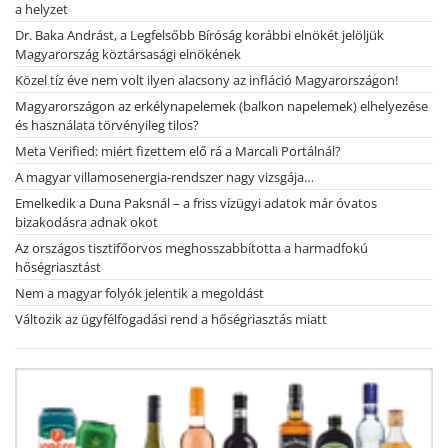
a helyzet
Dr. Baka Andrást, a Legfelsőbb Bíróság korábbi elnökét jelöljük
Magyarország köztársasági elnökének
Közel tíz éve nem volt ilyen alacsony az infláció Magyarországon!
Magyarországon az erkélynapelemek (balkon napelemek) elhelyezése
és használata törvényileg tilos?
Meta Verified: miért fizettem elő rá a Marcali Portálnál?
A magyar villamosenergia-rendszer nagy vizsgája…
Emelkedik a Duna Paksnál – a friss vízügyi adatok már óvatos
bizakodásra adnak okot
Az országos tisztifőorvos meghosszabbította a harmadfokú
hőségriasztást
Nem a magyar folyók jelentik a megoldást
Változik az ügyfélfogadási rend a hőségriasztás miatt