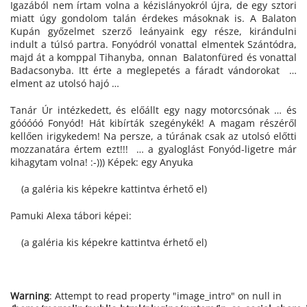
Igazából nem írtam volna a kézislányokról újra, de egy sztori
miatt úgy gondolom talán érdekes másoknak is. A Balaton
Kupán győzelmet szerző leányaink egy része, kirándulni
indult a túlsó partra. Fonyódról vonattal elmentek Szántódra,
majd át a komppal Tihanyba, onnan Balatonfüred és vonattal
Badacsonyba. Itt érte a meglepetés a fáradt vándorokat …
elment az utolsó hajó …
Tanár Úr intézkedett, és előállt egy nagy motorcsónak … és
góóóóó Fonyód! Hát kibírták szegénykék! A magam részéről
kellően irigykedem! Na persze, a túrának csak az utolsó előtti
mozzanatára értem ezt!!! … a gyaloglást Fonyód-ligetre már
kihagytam volna! :-))) Képek: egy Anyuka
(a galéria kis képekre kattintva érhető el)
Pamuki Alexa tábori képei:
(a galéria kis képekre kattintva érhető el)
Warning
: Attempt to read property "image_intro" on null in