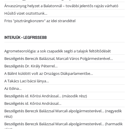
Árvaszúnyog helyzet a Balatonnál – további jelentős rajzás várható
Hűsítő vizet osztottunk...
Friss "pisztrángkonzerv" az idei strandétel
INTERJÚK - LEGFRISSEBB
Agrometeorológia: a sok csapadék segíti a talajok feltöltődését
Beszélgetés Bereczk Balázzsal, Marcali Város Polgármesterével…
Beszélgetés Dr. Király Péterrel…
A Bálint küldött volt az Országos Diákparlamentbe…
A Takács Laci bácsi lánya…
Az Edina…
Beszélgetés id. Kőrösi Andrással… (második rész)
Beszélgetés id. Kőrösi Andrással…
Beszélgetés Bereczk Balázzsal Marcali alpolgármesterével… (negyedik
rész)
Beszélgetés Bereczk Balázzsal Marcali alpolgármesterével… (harmadik