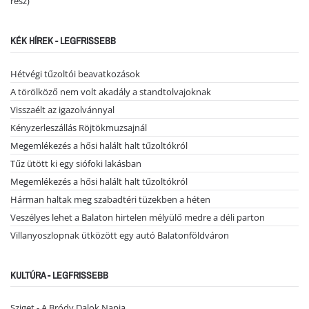
rész)
KÉK HÍREK - LEGFRISSEBB
Hétvégi tűzoltói beavatkozások
A törölköző nem volt akadály a standtolvajoknak
Visszaélt az igazolvánnyal
Kényzerleszállás Röjtökmuzsajnál
Megemlékezés a hősi halált halt tűzoltókról
Tűz ütött ki egy siófoki lakásban
Megemlékezés a hősi halált halt tűzoltókról
Hárman haltak meg szabadtéri tüzekben a héten
Veszélyes lehet a Balaton hirtelen mélyülő medre a déli parton
Villanyoszlopnak ütközött egy autó Balatonföldváron
KULTÚRA - LEGFRISSEBB
Sziget - A Bródy Dalok Napja