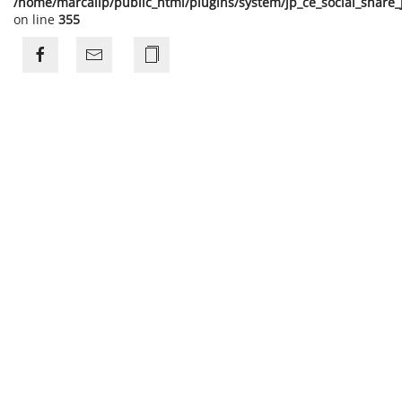
/home/marcalip/public_html/plugins/system/jp_ce_social_share
on line
355