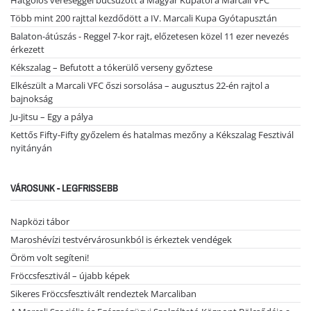
Hatgólos vereséggel búcsúzott a Magyar Kupától a Marcali VFC
Több mint 200 rajttal kezdődött a IV. Marcali Kupa Gyótapusztán
Balaton-átúszás - Reggel 7-kor rajt, előzetesen közel 11 ezer nevezés
érkezett
Kékszalag – Befutott a tókerülő verseny győztese
Elkészült a Marcali VFC őszi sorsolása – augusztus 22-én rajtol a
bajnokság
Ju-Jitsu – Egy a pálya
Kettős Fifty-Fifty győzelem és hatalmas mezőny a Kékszalag Fesztivál
nyitányán
VÁROSUNK - LEGFRISSEBB
Napközi tábor
Maroshévízi testvérvárosunkból is érkeztek vendégek
Öröm volt segíteni!
Fröccsfesztivál – újabb képek
Sikeres Fröccsfesztivált rendeztek Marcaliban