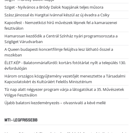
Sziget - Nyilvános a Bródy Dalok Napjának teljes műsora
Szász Jánossal és Hargitai Ivánnal készül az új évadra a Csiky
Kaposfest - Nemzetközi hírű művészek lépnek fel a kamarazenei
fesztiválon
Hamarosan kezdődik a Centrál Színház nyári programsorozata a
Szigliget Várudvarban
A Queen budapesti koncertfilmje felújítva lesz látható ősszel a
mozikban
ÉLET.KÉP - Balatonmáriafürdő: kortárs fotótárlat nyílt a település 130.
évfordulóján
Három országos közgyűjtemény vezetőjét menesztette a Társadalmi
Kapcsolatokért és Kultúráért Felelős Minisztérium
Tíz nap alatt négyezer program várja a látogatókat a 35. Művészetek
Völgye Fesztiválon
Újabb balatoni kezdeményezés – olvasnivaló a kévé mellé
MTI - LEGFRISSEBB