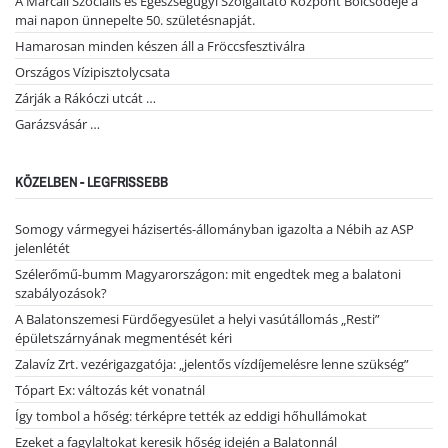
A Marcali Szociális és Egészségügyi Szolgáltató Központ Bölcsődéje a
mai napon ünnepelte 50. születésnapját.
Hamarosan minden készen áll a Fröccsfesztiválra
Országos Vízipisztolycsata
Zárják a Rákóczi utcát …
Garázsvásár …
KÖZELBEN - LEGFRISSEBB
Somogy vármegyei házisertés-állományban igazolta a Nébih az ASP
jelenlétét
Szélerőmű-bumm Magyarországon: mit engedtek meg a balatoni
szabályozások?
A Balatonszemesi Fürdőegyesület a helyi vasútállomás „Resti”
épületszárnyának megmentését kéri
Zalavíz Zrt. vezérigazgatója: „jelentős vízdíjemelésre lenne szükség”
Tópart Ex: változás két vonatnál
Így tombol a hőség: térképre tették az eddigi hőhullámokat
Ezeket a fagylaltokat keresik hőség idején a Balatonnál