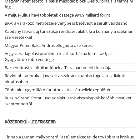
Magyar Péter: estétől a paksi második blokk 3-as turbinája is termelni
fog
A május-július havi többletek összege 991,9 milliárd forint
BKV: a várakozó metrószerelvénybe is betévedt a sérült vaddisznó
Kapitány István: új turisztikai rendszert alakít ki a kormány a szakmai
szervezetekkel
Magyar Péter: Baka András elfogadta a felkérést
Vegyszeradagolási probléma miatt kórházba került az Igali
Gyógyfürdő több vendége
Baka Andrást jelöli államfőnek a Tisza parlamenti frakciója
Rövidebb tanórákat javasolt a szaktárca az alsó tagozatos diákok
oktatásában
Több mint egymilliárd forinthoz jut a sármelléki repülőtér
Ruszin-Szendi Romulusz: az alakulatok visszakapják korábbi nevüket
szeptembertől
KÖZÉRDEKŰ - LEGFRISSEBB
Tíz nap a Dunán: mélypontról lassú emelkedés, de továbbra is kritikus