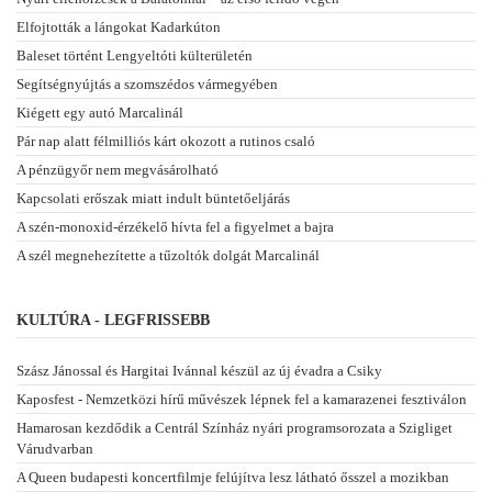
Elfojtották a lángokat Kadarkúton
Baleset történt Lengyeltóti külterületén
Segítségnyújtás a szomszédos vármegyében
Kiégett egy autó Marcalinál
Pár nap alatt félmilliós kárt okozott a rutinos csaló
A pénzügyőr nem megvásárolható
Kapcsolati erőszak miatt indult büntetőeljárás
A szén-monoxid-érzékelő hívta fel a figyelmet a bajra
A szél megnehezítette a tűzoltók dolgát Marcalinál
KULTÚRA - LEGFRISSEBB
Szász Jánossal és Hargitai Ivánnal készül az új évadra a Csiky
Kaposfest - Nemzetközi hírű művészek lépnek fel a kamarazenei fesztiválon
Hamarosan kezdődik a Centrál Színház nyári programsorozata a Szigliget
Várudvarban
A Queen budapesti koncertfilmje felújítva lesz látható ősszel a mozikban