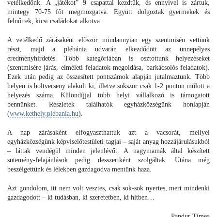
vetélkedőnk. A „játékot” 9 csapattal kezdtük, és ennyivel is zártuk,
mintegy 70-75 főt megmozgatva. Együtt dolgoztak gyermekek és
felnőttek, kicsi családokat alkotva.
A vetélkedő zárásaként először mindannyian egy szentmisén vettünk
részt, majd a plébánia udvarán elkezdődött az ünnepélyes
eredményhirdetés. Több kategóriában is osztottunk helyezéseket
(szentmisére járás, elméleti feladatok megoldása, barkácsolós feladatok).
Ezek után pedig az összesített pontszámok alapján jutalmaztunk. Több
helyen is holtverseny alakult ki, illetve sokszor csak 1-2 ponton múlott a
helyezés száma. Különdíjjal több helyi vállalkozó is támogatott
bennünket. Részletek találhatók egyházközségünk honlapján
(
www.kethely.plebania.hu
).
A nap zárásaként elfogyaszthattuk azt a vacsorát, mellyel
egyházközségünk képviselőtestületi tagjai – saját anyag hozzájárulásukból
– láttak vendégül minden jelenlévőt. A nagymamák által készített
sütemény-felajánlások pedig desszertként szolgáltak. Utána még
beszélgettünk és lélekben gazdagodva mentünk haza.
Azt gondolom, itt nem volt vesztes, csak sok-sok nyertes, mert mindenki
gazdagodott – ki tudásban, ki szeretetben, ki hitben…
Pandur Tímea