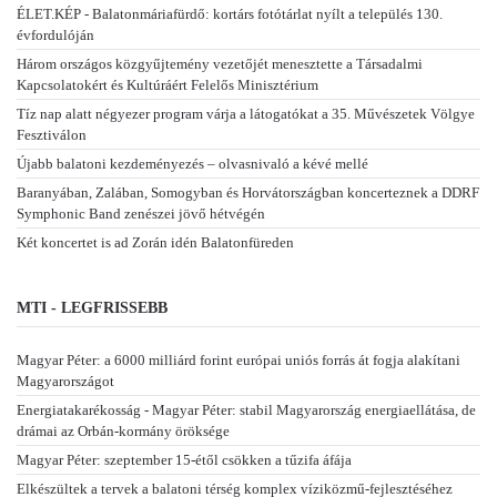
ÉLET.KÉP - Balatonmáriafürdő: kortárs fotótárlat nyílt a település 130.
évfordulóján
Három országos közgyűjtemény vezetőjét menesztette a Társadalmi
Kapcsolatokért és Kultúráért Felelős Minisztérium
Tíz nap alatt négyezer program várja a látogatókat a 35. Művészetek Völgye
Fesztiválon
Újabb balatoni kezdeményezés – olvasnivaló a kévé mellé
Baranyában, Zalában, Somogyban és Horvátországban koncerteznek a DDRF
Symphonic Band zenészei jövő hétvégén
Két koncertet is ad Zorán idén Balatonfüreden
MTI - LEGFRISSEBB
Magyar Péter: a 6000 milliárd forint európai uniós forrás át fogja alakítani
Magyarországot
Energiatakarékosság - Magyar Péter: stabil Magyarország energiaellátása, de
drámai az Orbán-kormány öröksége
Magyar Péter: szeptember 15-étől csökken a tűzifa áfája
Elkészültek a tervek a balatoni térség komplex víziközmű-fejlesztéséhez