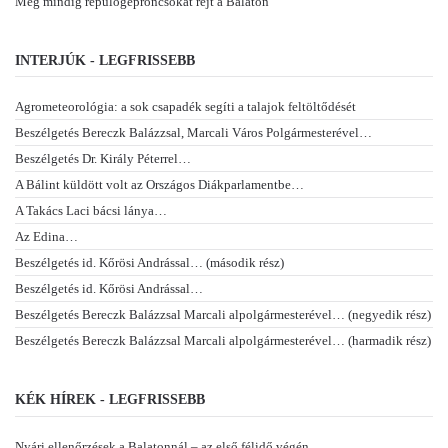
Még mindig repülőgéproncsokat rejt a Balaton
INTERJÚK - LEGFRISSEBB
Agrometeorológia: a sok csapadék segíti a talajok feltöltődését
Beszélgetés Bereczk Balázzsal, Marcali Város Polgármesterével…
Beszélgetés Dr. Király Péterrel…
A Bálint küldött volt az Országos Diákparlamentbe…
A Takács Laci bácsi lánya…
Az Edina…
Beszélgetés id. Kőrösi Andrással… (második rész)
Beszélgetés id. Kőrösi Andrással…
Beszélgetés Bereczk Balázzsal Marcali alpolgármesterével… (negyedik rész)
Beszélgetés Bereczk Balázzsal Marcali alpolgármesterével… (harmadik rész)
KÉK HÍREK - LEGFRISSEBB
Nyári ellenőrzések a Balatonnál – az első félidő végén