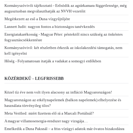
Kormányszóvivői tájékoztató - Erősödik az agrárkamara függetlensége, még
augusztusban megválaszthatják az NVVH vezetőit
Megérkezett az eső a Duna vízgyűjtőjére
Lannert Judit: nagyon fontos a biztonságos tanévkezdés
Energiatakarékosság - Magyar Péter: péntektől nincs szükség az önkéntes
fogyasztáscsökkentésre
Kormányszóvivő: két részletben érkezik az iskolakezdési támogatás, nem
kell igényelni
Hőség - Folyamatosan itatják a vadakat a somogyi erdőkben
KÖZÉRDEKŰ - LEGFRISSEBB
Közel tíz éve nem volt ilyen alacsony az infláció Magyarországon!
Magyarországon az erkélynapelemek (balkon napelemek) elhelyezése és
használata törvényileg tilos?
Meta Verified: miért fizettem elő rá a Marcali Portálnál?
A magyar villamosenergia-rendszer nagy vizsgája…
Emelkedik a Duna Paksnál – a friss vízügyi adatok már óvatos bizakodásra