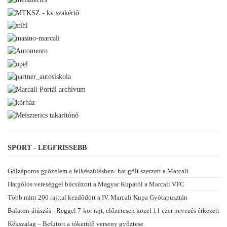
SPORT - LEGFRISSEBB
Gólzáporos győzelem a felkészülésben: hat gólt szerzett a Marcali
Hatgólos vereséggel búcsúzott a Magyar Kupától a Marcali VFC
Több mint 200 rajttal kezdődött a IV. Marcali Kupa Gyótapusztán
Balaton-átúszás - Reggel 7-kor rajt, előzetesen közel 11 ezer nevezés érkezett
Kékszalag – Befutott a tókerülő verseny győztese