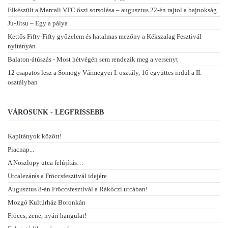
Elkészült a Marcali VFC őszi sorsolása – augusztus 22-én rajtol a bajnokság
Ju-Jitsu – Egy a pálya
Kettős Fifty-Fifty győzelem és hatalmas mezőny a Kékszalag Fesztivál
nyitányán
Balaton-átúszás - Most hétvégén sem rendezik meg a versenyt
12 csapatos lesz a Somogy Vármegyei I. osztály, 16 együttes indul a II.
osztályban
VÁROSUNK - LEGFRISSEBB
Kapitányok között!
Piacnap...
A Noszlopy utca felújítás…
Utcalezárás a Fröccsfesztivál idejére
Augusztus 8-án Fröccsfesztivál a Rákóczi utcában!
Mozgó Kultúrház Boronkán
Fröccs, zene, nyári hangulat!