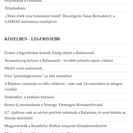
Folytatódik a vízosztás ...
Álláshirdetés
„Óriási érték vesz bennünket körül” Beszélgetés Tanai Bernadettel, a
GAMESZ intézményvezetőjével
KÖZELBEN - LEGFRISSEBB
Ezeket a fagylaltokat keresik hőség idején a Balatonnál
Árvaszúnyog helyzet a Balatonnál – további jelentős rajzás várható
Hűsítő vizet osztottunk...
Friss "pisztrángkonzerv" az idei strandétel
A Balaton vízszintje tovább csökkent – már csak 54 centiméter az átlagos
vízállás
Szakember: a kútfúrás buktatói
Keresi új munkatársait a Somogy Vármegyei Kormányhivatal
G7: újabban csak az utolsó percben indulunk a Balatonra, és nem kérünk az
éttermi mirelitből
Megjavították a Keszthelyi Kórház központi klímaberendezését