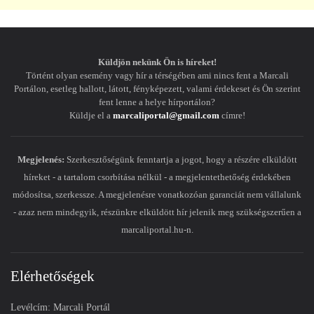
Küldjön nekünk Ön is híreket!
Történt olyan esemény vagy hír a térségében ami nincs fent a Marcali
Portálon, esetleg hallott, látott, fényképezett, valami érdekeset és Ön szerint
fent lenne a helye hírportálon?
Küldje el a
marcaliportal@gmail.com
címre!
Megjelenés:
Szerkesztőségünk fenntartja a jogot, hogy a részére elküldött
híreket - a tartalom csorbítása nélkül - a megjelentethetőség érdekében
módosítsa, szerkessze. A megjelenésre vonatkozóan garanciát nem vállalunk
- azaz nem mindegyik, részünkre elküldött hír jelenik meg szükségszerűen a
marcaliportal.hu-n.
Elérhetőségek
Levélcím: Marcali Portál