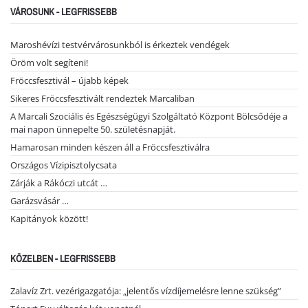
VÁROSUNK - LEGFRISSEBB
Maroshévízi testvérvárosunkból is érkeztek vendégek
Öröm volt segíteni!
Fröccsfesztivál – újabb képek
Sikeres Fröccsfesztivált rendeztek Marcaliban
A Marcali Szociális és Egészségügyi Szolgáltató Központ Bölcsődéje a
mai napon ünnepelte 50. születésnapját.
Hamarosan minden készen áll a Fröccsfesztiválra
Országos Vízipisztolycsata
Zárják a Rákóczi utcát …
Garázsvásár …
Kapitányok között!
KÖZELBEN - LEGFRISSEBB
Zalavíz Zrt. vezérigazgatója: „jelentős vízdíjemelésre lenne szükség”