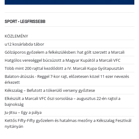
SPORT - LEGFRISSEBB
KÖZLEMÉNY
u12 kosárlabda tábor
Gólzáporos győzelem a felkészülésben: hat gólt szerzett a Marcali
Hatgólos vereséggel búcsúzott a Magyar Kupától a Marcali VFC
Több mint 200 rajttal kezdődött a IV. Marcali Kupa Gyótapusztán
Balaton-átúszás - Reggel 7-kor rajt, előzetesen közel 11 ezer nevezés
érkezett
Kékszalag – Befutott a tókerülő verseny győztese
Elkészült a Marcali VFC őszi sorsolása – augusztus 22-én rajtol a
bajnokság
Ju-Jitsu – Egy a pálya
Kettős Fifty-Fifty győzelem és hatalmas mezőny a Kékszalag Fesztivál
nyitányán