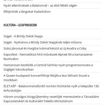
Nyári ellenőrzések a Balatonnál – az első félidő végén
Elfojtották a lángokat Kadarkúton
KULTÚRA - LEGFRISSEBB
Sziget - A Bródy Dalok Napja
Sziget - Nyilvános a Bródy Dalok Napjának teljes műsora
Szász Jánossal és Hargitai Ivánnal készül az új évadra a Csiky
Kaposfest - Nemzetközi hírű művészek lépnek fel a kamarazenei
fesztiválon
Hamarosan kezdődik a Centrál Színház nyári programsorozata a
Szigliget Várudvarban
A Queen budapesti koncertfilmje felújítva lesz látható ősszel a
mozikban
ÉLET.KÉP - Balatonmáriafürdő: kortárs fotótárlat nyílt a település 130.
évfordulóján
Három országos közgyűjtemény vezetőjét menesztette a Társadalmi
Kapcsolatokért és Kultúráért Felelős Minisztérium