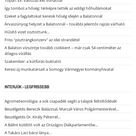
Tópart Ex: változás két vonatnál
Így tombol a hőség: térképre tették az eddigi hőhullámokat
Ezeket a fagylaltokat keresik hőség idején a Balatonnál
Árvaszúnyog helyzet a Balatonnál – további jelentős rajzás várható
Hűsítő vizet osztottunk...
Friss "pisztrángkonzerv" az idei strandétel
A Balaton vízszintje tovább csökkent – már csak 54 centiméter az
átlagos vízállás
Szakember: a kútfúrás buktatói
Keresi új munkatársait a Somogy Vármegyei Kormányhivatal
INTERJÚK - LEGFRISSEBB
Agrometeorológia: a sok csapadék segíti a talajok feltöltődését
Beszélgetés Bereczk Balázzsal, Marcali Város Polgármesterével…
Beszélgetés Dr. Király Péterrel…
A Bálint küldött volt az Országos Diákparlamentbe…
A Takács Laci bácsi lánya…