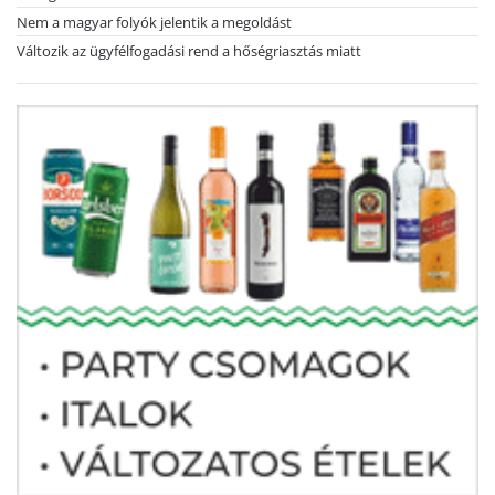
Nem a magyar folyók jelentik a megoldást
Változik az ügyfélfogadási rend a hőségriasztás miatt