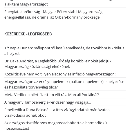
alakítani Magyarországot
Energiatakarékosság - Magyar Péter: stabil Magyarország
energiaellátása, de drámai az Orbán-kormány öröksége
KÖZÉRDEKŰ - LEGFRISSEBB
Tíz nap a Dunán: mélypontról lassú emelkedés, de továbbra is kritikus
a helyzet
Dr. Baka Andrást, a Legfelsőbb Bíróság korábbi elnökét jelöljük
Magyarország köztársasági elnökének
Közel tíz éve nem volt ilyen alacsony az infláció Magyarországon!
Magyarországon az erkélynapelemek (balkon napelemek) elhelyezése
és használata törvényileg tilos?
Meta Verified: miért fizettem elő rá a Marcali Portálnál?
A magyar villamosenergia-rendszer nagy vizsgája…
Emelkedik a Duna Paksnál – a friss vízügyi adatok már óvatos
bizakodásra adnak okot
Az országos tisztifőorvos meghosszabbította a harmadfokú
hőségriasztást