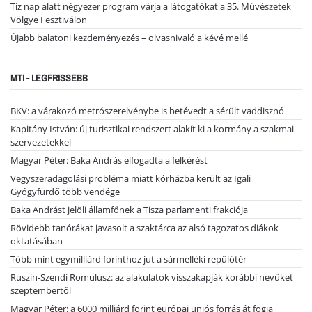
Tíz nap alatt négyezer program várja a látogatókat a 35. Művészetek
Völgye Fesztiválon
Újabb balatoni kezdeményezés – olvasnivaló a kévé mellé
MTI - LEGFRISSEBB
BKV: a várakozó metrószerelvénybe is betévedt a sérült vaddisznó
Kapitány István: új turisztikai rendszert alakít ki a kormány a szakmai
szervezetekkel
Magyar Péter: Baka András elfogadta a felkérést
Vegyszeradagolási probléma miatt kórházba került az Igali
Gyógyfürdő több vendége
Baka Andrást jelöli államfőnek a Tisza parlamenti frakciója
Rövidebb tanórákat javasolt a szaktárca az alsó tagozatos diákok
oktatásában
Több mint egymilliárd forinthoz jut a sármelléki repülőtér
Ruszin-Szendi Romulusz: az alakulatok visszakapják korábbi nevüket
szeptembertől
Magyar Péter: a 6000 milliárd forint európai uniós forrás át fogja