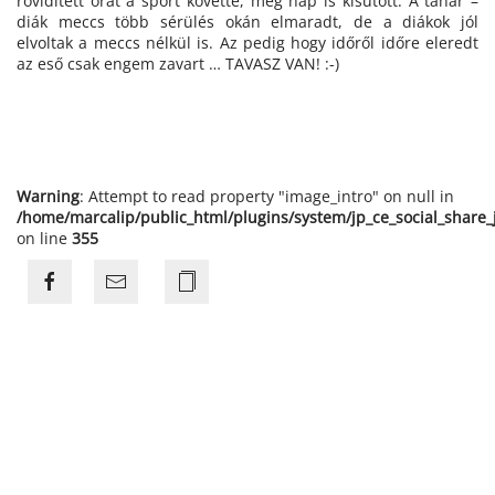
rövidített órát a sport követte, még nap is kisütött. A tanár –
diák meccs több sérülés okán elmaradt, de a diákok jól
elvoltak a meccs nélkül is. Az pedig hogy időről időre eleredt
az eső csak engem zavart … TAVASZ VAN! :-)
Warning
: Attempt to read property "image_intro" on null in
/home/marcalip/public_html/plugins/system/jp_ce_social_share
on line
355