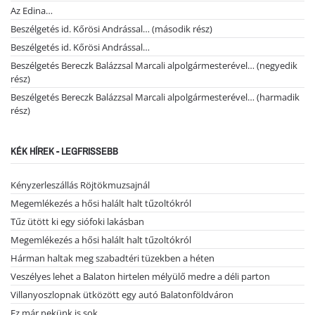
Az Edina…
Beszélgetés id. Kőrösi Andrással… (második rész)
Beszélgetés id. Kőrösi Andrással…
Beszélgetés Bereczk Balázzsal Marcali alpolgármesterével… (negyedik
rész)
Beszélgetés Bereczk Balázzsal Marcali alpolgármesterével… (harmadik
rész)
KÉK HÍREK - LEGFRISSEBB
Kényzerleszállás Röjtökmuzsajnál
Megemlékezés a hősi halált halt tűzoltókról
Tűz ütött ki egy siófoki lakásban
Megemlékezés a hősi halált halt tűzoltókról
Hárman haltak meg szabadtéri tüzekben a héten
Veszélyes lehet a Balaton hirtelen mélyülő medre a déli parton
Villanyoszlopnak ütközött egy autó Balatonföldváron
Ez már nekünk is sok