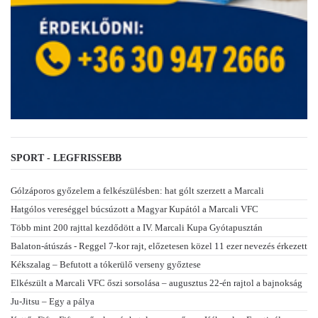
SPORT - LEGFRISSEBB
Gólzáporos győzelem a felkészülésben: hat gólt szerzett a Marcali
Hatgólos vereséggel búcsúzott a Magyar Kupától a Marcali VFC
Több mint 200 rajttal kezdődött a IV. Marcali Kupa Gyótapusztán
Balaton-átúszás - Reggel 7-kor rajt, előzetesen közel 11 ezer nevezés érkezett
Kékszalag – Befutott a tókerülő verseny győztese
Elkészült a Marcali VFC őszi sorsolása – augusztus 22-én rajtol a bajnokság
Ju-Jitsu – Egy a pálya