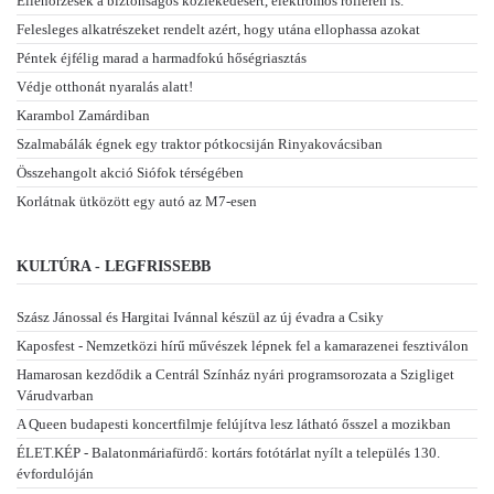
Ellenőrzések a biztonságos közlekedésért, elektromos rolleren is.
Felesleges alkatrészeket rendelt azért, hogy utána ellophassa azokat
Péntek éjfélig marad a harmadfokú hőségriasztás
Védje otthonát nyaralás alatt!
Karambol Zamárdiban
Szalmabálák égnek egy traktor pótkocsiján Rinyakovácsiban
Összehangolt akció Siófok térségében
Korlátnak ütközött egy autó az M7-esen
KULTÚRA - LEGFRISSEBB
Szász Jánossal és Hargitai Ivánnal készül az új évadra a Csiky
Kaposfest - Nemzetközi hírű művészek lépnek fel a kamarazenei fesztiválon
Hamarosan kezdődik a Centrál Színház nyári programsorozata a Szigliget
Várudvarban
A Queen budapesti koncertfilmje felújítva lesz látható ősszel a mozikban
ÉLET.KÉP - Balatonmáriafürdő: kortárs fotótárlat nyílt a település 130.
évfordulóján