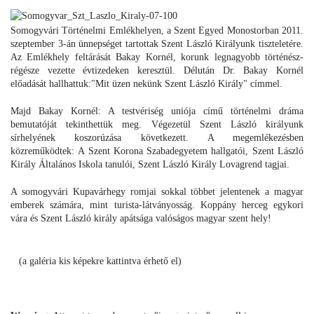
Somogyvári Történelmi Emlékhelyen, a Szent Egyed Monostorban 2011.
szeptember 3-án ünnepséget tartottak Szent László Királyunk tiszteletére.
Az Emlékhely feltárását Bakay Kornél, korunk legnagyobb történész-
régésze vezette évtizedeken keresztül. Délután Dr. Bakay Kornél
előadását hallhattuk:"Mit üzen nekünk Szent László Király" címmel.
Majd Bakay Kornél: A testvériség uniója című történelmi dráma
bemutatóját tekinthettük meg. Végezetül Szent László királyunk
sírhelyének koszorúzása következett. A megemlékezésben
közreműködtek: A Szent Korona Szabadegyetem hallgatói, Szent László
Király Általános Iskola tanulói, Szent László Király Lovagrend tagjai.
A somogyvári Kupavárhegy romjai sokkal többet jelentenek a magyar
emberek számára, mint turista-látványosság. Koppány herceg egykori
vára és Szent László király apátsága valóságos magyar szent hely!
(a galéria kis képekre kattintva érhető el)