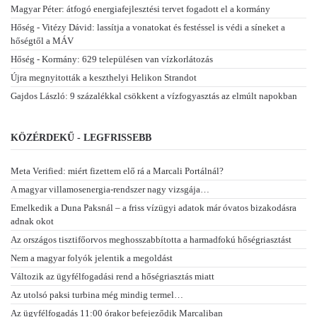
Magyar Péter: átfogó energiafejlesztési tervet fogadott el a kormány
Hőség - Vitézy Dávid: lassítja a vonatokat és festéssel is védi a síneket a
hőségtől a MÁV
Hőség - Kormány: 629 településen van vízkorlátozás
Újra megnyitották a keszthelyi Helikon Strandot
Gajdos László: 9 százalékkal csökkent a vízfogyasztás az elmúlt napokban
KÖZÉRDEKŰ - LEGFRISSEBB
Meta Verified: miért fizettem elő rá a Marcali Portálnál?
A magyar villamosenergia-rendszer nagy vizsgája…
Emelkedik a Duna Paksnál – a friss vízügyi adatok már óvatos bizakodásra
adnak okot
Az országos tisztifőorvos meghosszabbította a harmadfokú hőségriasztást
Nem a magyar folyók jelentik a megoldást
Változik az ügyfélfogadási rend a hőségriasztás miatt
Az utolsó paksi turbina még mindig termel…
Az ügyfélfogadás 11:00 órakor befejeződik Marcaliban