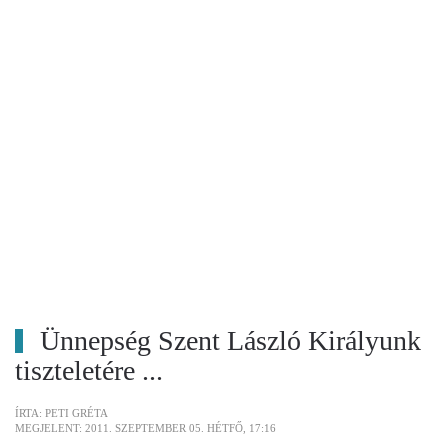
Ünnepség Szent László Királyunk
tiszteletére ...
ÍRTA: PETI GRÉTA
MEGJELENT: 2011. SZEPTEMBER 05. HÉTFŐ, 17:16