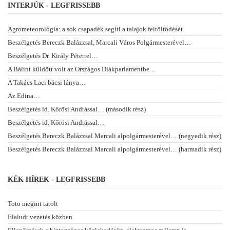
INTERJÚK - LEGFRISSEBB
Agrometeorológia: a sok csapadék segíti a talajok feltöltődését
Beszélgetés Bereczk Balázzsal, Marcali Város Polgármesterével…
Beszélgetés Dr. Király Péterrel…
A Bálint küldött volt az Országos Diákparlamentbe…
A Takács Laci bácsi lánya…
Az Edina…
Beszélgetés id. Kőrösi Andrással… (második rész)
Beszélgetés id. Kőrösi Andrással…
Beszélgetés Bereczk Balázzsal Marcali alpolgármesterével… (negyedik rész)
Beszélgetés Bereczk Balázzsal Marcali alpolgármesterével… (harmadik rész)
KÉK HÍREK - LEGFRISSEBB
Toto megint tarolt
Elaludt vezetés közben