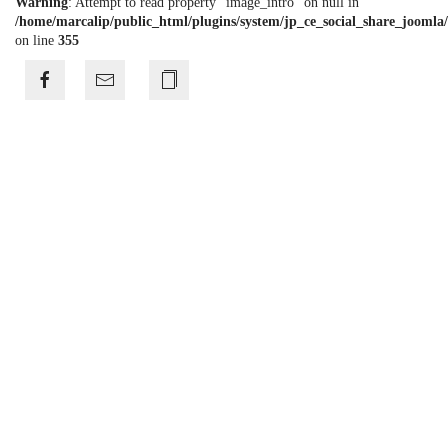
Warning
: Attempt to read property "image_intro" on null in
/home/marcalip/public_html/plugins/system/jp_ce_social_share_joomla/
on line
355