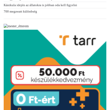
Kánikula idején az állatokra is jobban oda kell figyelni
700 megawatt különbség