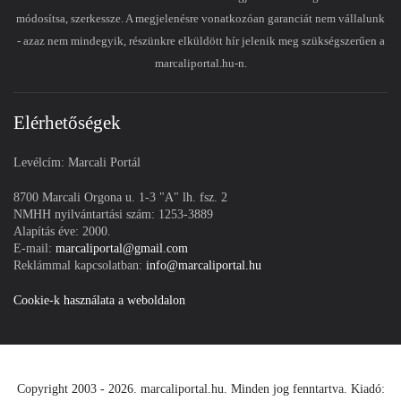
módosítsa, szerkessze. A megjelenésre vonatkozóan garanciát nem vállalunk
- azaz nem mindegyik, részünkre elküldött hír jelenik meg szükségszerűen a
marcaliportal.hu-n.
Elérhetőségek
Levélcím: Marcali Portál
8700 Marcali Orgona u. 1-3 "A" lh. fsz. 2
NMHH nyilvántartási szám: 1253-3889
Alapítás éve: 2000.
E-mail:
marcaliportal@gmail.com
Reklámmal kapcsolatban:
info@marcaliportal.hu
Cookie-k használata a weboldalon
Copyright 2003 - 2026. marcaliportal.hu. Minden jog fenntartva. Kiadó: