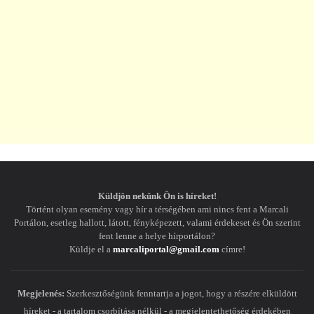
Küldjön nekünk Ön is híreket!
Történt olyan esemény vagy hír a térségében ami nincs fent a Marcali
Portálon, esetleg hallott, látott, fényképezett, valami érdekeset és Ön szerint
fent lenne a helye hírportálon?
Küldje el a
marcaliportal@gmail.com
címre!
Megjelenés:
Szerkesztőségünk fenntartja a jogot, hogy a részére elküldött
híreket - a tartalom csorbítása nélkül - a megjelentethetőség érdekében