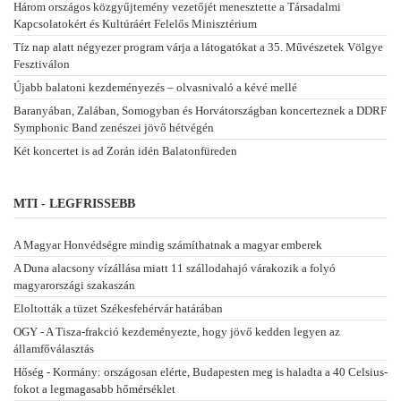
Három országos közgyűjtemény vezetőjét menesztette a Társadalmi
Kapcsolatokért és Kultúráért Felelős Minisztérium
Tíz nap alatt négyezer program várja a látogatókat a 35. Művészetek Völgye
Fesztiválon
Újabb balatoni kezdeményezés – olvasnivaló a kévé mellé
Baranyában, Zalában, Somogyban és Horvátországban koncerteznek a DDRF
Symphonic Band zenészei jövő hétvégén
Két koncertet is ad Zorán idén Balatonfüreden
MTI - LEGFRISSEBB
A Magyar Honvédségre mindig számíthatnak a magyar emberek
A Duna alacsony vízállása miatt 11 szállodahajó várakozik a folyó
magyarországi szakaszán
Eloltották a tüzet Székesfehérvár határában
OGY - A Tisza-frakció kezdeményezte, hogy jövő kedden legyen az
államfőválasztás
Hőség - Kormány: országosan elérte, Budapesten meg is haladta a 40 Celsius-
fokot a legmagasabb hőmérséklet