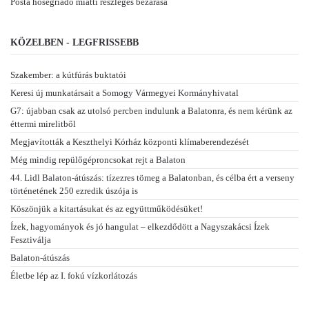
Posta hőségriadó miatti részleges bezárása
KÖZELBEN - LEGFRISSEBB
Szakember: a kútfúrás buktatói
Keresi új munkatársait a Somogy Vármegyei Kormányhivatal
G7: újabban csak az utolsó percben indulunk a Balatonra, és nem kérünk az
éttermi mirelitből
Megjavították a Keszthelyi Kórház központi klímaberendezését
Még mindig repülőgéproncsokat rejt a Balaton
44. Lidl Balaton-átúszás: tízezres tömeg a Balatonban, és célba ért a verseny
történetének 250 ezredik úszója is
Köszönjük a kitartásukat és az együttműködésüket!
Ízek, hagyományok és jó hangulat – elkezdődött a Nagyszakácsi Ízek
Fesztiválja
Balaton-átúszás
Életbe lép az I. fokú vízkorlátozás