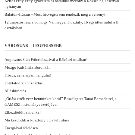
Kettős Fifty-Fifty győzelem és hatalmas mezőny a Kékszalag Fesztivál
nyitányán
Balaton-átúszás - Most hétvégén sem rendezik meg a versenyt
12 csapatos lesz a Somogy Vármegyei I. osztály, 16 együttes indul a II.
osztályban
VÁROSUNK - LEGFRISSEBB
Augusztus 8-án Fröccsfesztivál a Rákóczi utcában!
Mozgó Kultúrház Boronkán
Fröccs, zene, nyári hangulat!
Folytatódik a vízosztás ...
Álláshirdetés
„Óriási érték vesz bennünket körül” Beszélgetés Tanai Bernadettel, a
GAMESZ intézményvezetőjével
Elkezdődött a munka!
Ma kezdődik a Noszlopy utca felújítása
Energiával felelősen