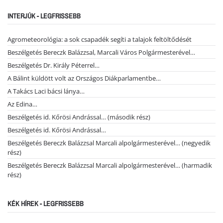
INTERJÚK - LEGFRISSEBB
Agrometeorológia: a sok csapadék segíti a talajok feltöltődését
Beszélgetés Bereczk Balázzsal, Marcali Város Polgármesterével…
Beszélgetés Dr. Király Péterrel…
A Bálint küldött volt az Országos Diákparlamentbe…
A Takács Laci bácsi lánya…
Az Edina…
Beszélgetés id. Kőrösi Andrással… (második rész)
Beszélgetés id. Kőrösi Andrással…
Beszélgetés Bereczk Balázzsal Marcali alpolgármesterével… (negyedik
rész)
Beszélgetés Bereczk Balázzsal Marcali alpolgármesterével… (harmadik
rész)
KÉK HÍREK - LEGFRISSEBB