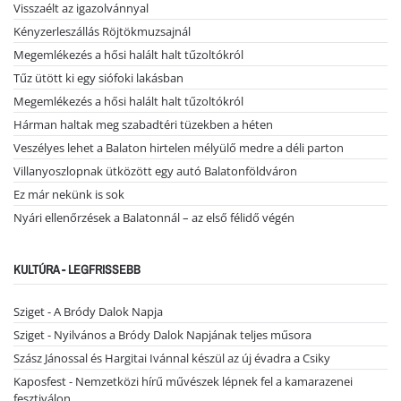
Visszaélt az igazolvánnyal
Kényzerleszállás Röjtökmuzsajnál
Megemlékezés a hősi halált halt tűzoltókról
Tűz ütött ki egy siófoki lakásban
Megemlékezés a hősi halált halt tűzoltókról
Hárman haltak meg szabadtéri tüzekben a héten
Veszélyes lehet a Balaton hirtelen mélyülő medre a déli parton
Villanyoszlopnak ütközött egy autó Balatonföldváron
Ez már nekünk is sok
Nyári ellenőrzések a Balatonnál – az első félidő végén
KULTÚRA - LEGFRISSEBB
Sziget - A Bródy Dalok Napja
Sziget - Nyilvános a Bródy Dalok Napjának teljes műsora
Szász Jánossal és Hargitai Ivánnal készül az új évadra a Csiky
Kaposfest - Nemzetközi hírű művészek lépnek fel a kamarazenei
fesztiválon