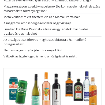
Közel tíz éve nem volt ilyen alacsony az infláció Magyarországon!
Magyarországon az erkélynapelemek (balkon napelemek) elhelyezése
és használata törvényileg tilos?
Meta Verified: miért fizettem elő rá a Marcali Portálnál?
A magyar villamosenergia-rendszer nagy vizsgája…
Emelkedik a Duna Paksnál – a friss vízügyi adatok már óvatos
bizakodásra adnak okot
Az országos tisztifőorvos meghosszabbította a harmadfokú
hőségriasztást
Nem a magyar folyók jelentik a megoldást
Változik az ügyfélfogadási rend a hőségriasztás miatt