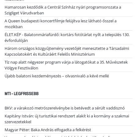
Hamarosan kezdődik a Centrál Színház nyári programsorozata a
Szigliget Várudvarban
A Queen budapesti koncertfilmje felújítva lesz látható ősszel a
mozikban
ÉLET.KÉP - Balatonmáriafürdő: kortárs fotótárlat nyílt a település 130.
évfordulóján
Három országos közgyűjtemény vezetőjét menesztette a Társadalmi
Kapcsolatokért és Kultúráért Felelős Minisztérium
Tíz nap alatt négyezer program várja a látogatókat a 35. Művészetek
Völgye Fesztiválon
Újabb balatoni kezdeményezés – olvasnivaló a kévé mellé
MTI - LEGFRISSEBB
BKV: a várakozó metrószerelvénybe is betévedt a sérült vaddisznó
Kapitány István: új turisztikai rendszert alakít ki a kormány a szakmai
szervezetekkel
Magyar Péter: Baka András elfogadta a felkérést