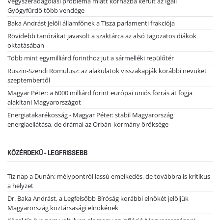
Vegyszeradagolási probléma miatt kórházba került az Igali
Gyógyfürdő több vendége
Baka Andrást jelöli államfőnek a Tisza parlamenti frakciója
Rövidebb tanórákat javasolt a szaktárca az alsó tagozatos diákok
oktatásában
Több mint egymilliárd forinthoz jut a sármelléki repülőtér
Ruszin-Szendi Romulusz: az alakulatok visszakapják korábbi nevüket
szeptembertől
Magyar Péter: a 6000 milliárd forint európai uniós forrás át fogja
alakítani Magyarországot
Energiatakarékosság - Magyar Péter: stabil Magyarország
energiaellátása, de drámai az Orbán-kormány öröksége
KÖZÉRDEKŰ - LEGFRISSEBB
Tíz nap a Dunán: mélypontról lassú emelkedés, de továbbra is kritikus
a helyzet
Dr. Baka Andrást, a Legfelsőbb Bíróság korábbi elnökét jelöljük
Magyarország köztársasági elnökének