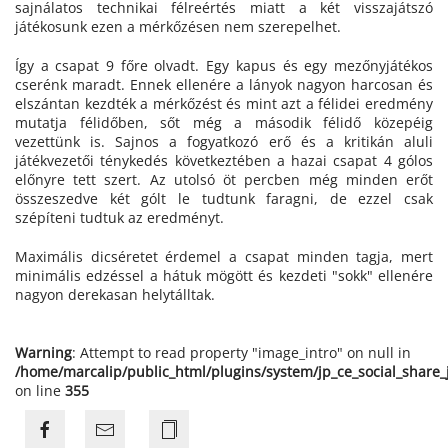
sajnálatos technikai félreértés miatt a két visszajátszó
játékosunk ezen a mérkőzésen nem szerepelhet.
Így a csapat 9 főre olvadt. Egy kapus és egy mezőnyjátékos
cserénk maradt. Ennek ellenére a lányok nagyon harcosan és
elszántan kezdték a mérkőzést és mint azt a félidei eredmény
mutatja félidőben, sőt még a második félidő közepéig
vezettünk is. Sajnos a fogyatkozó erő és a kritikán aluli
játékvezetői ténykedés következtében a hazai csapat 4 gólos
előnyre tett szert. Az utolsó öt percben még minden erőt
összeszedve két gólt le tudtunk faragni, de ezzel csak
szépíteni tudtuk az eredményt.
Maximális dicséretet érdemel a csapat minden tagja, mert
minimális edzéssel a hátuk mögött és kezdeti "sokk" ellenére
nagyon derekasan helytálltak.
Warning
: Attempt to read property "image_intro" on null in
/home/marcalip/public_html/plugins/system/jp_ce_social_share
on line
355