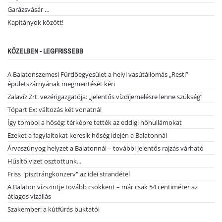
Garázsvásár …
Kapitányok között!
KÖZELBEN - LEGFRISSEBB
A Balatonszemesi Fürdőegyesület a helyi vasútállomás „Resti”
épületszárnyának megmentését kéri
Zalavíz Zrt. vezérigazgatója: „jelentős vízdíjemelésre lenne szükség”
Tópart Ex: változás két vonatnál
Így tombol a hőség: térképre tették az eddigi hőhullámokat
Ezeket a fagylaltokat keresik hőség idején a Balatonnál
Árvaszúnyog helyzet a Balatonnál – további jelentős rajzás várható
Hűsítő vizet osztottunk...
Friss "pisztrángkonzerv" az idei strandétel
A Balaton vízszintje tovább csökkent – már csak 54 centiméter az
átlagos vízállás
Szakember: a kútfúrás buktatói