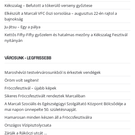
Kékszalag – Befutott a tókerülő verseny győztese
Elkészült a Marcali VFC őszi sorsolása – augusztus 22-én rajtol a
bajnokság
Ju-Jitsu – Egy a pálya
Kettős Fifty-Fifty győzelem és hatalmas mezőny a Kékszalag Fesztivál
nyitányán
VÁROSUNK - LEGFRISSEBB
Maroshévízi testvérvárosunkból is érkeztek vendégek
Öröm volt segíteni!
Fröccsfesztivál – újabb képek
Sikeres Fröccsfesztivált rendeztek Marcaliban
A Marcali Szociális és Egészségügyi Szolgáltató Központ Bölcsődéje a
mai napon ünnepelte 50. születésnapját.
Hamarosan minden készen áll a Fröccsfesztiválra
Országos Vízipisztolycsata
Zárják a Rákóczi utcát …