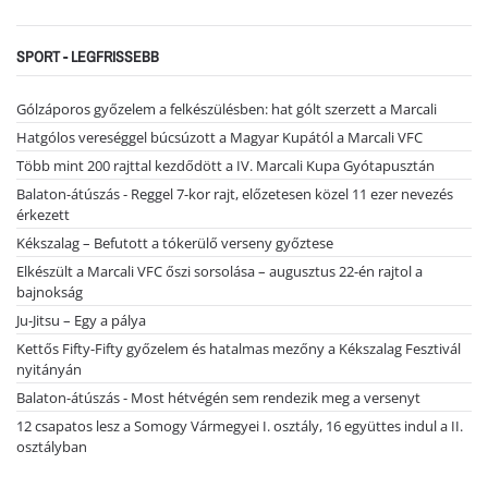
SPORT - LEGFRISSEBB
Gólzáporos győzelem a felkészülésben: hat gólt szerzett a Marcali
Hatgólos vereséggel búcsúzott a Magyar Kupától a Marcali VFC
Több mint 200 rajttal kezdődött a IV. Marcali Kupa Gyótapusztán
Balaton-átúszás - Reggel 7-kor rajt, előzetesen közel 11 ezer nevezés
érkezett
Kékszalag – Befutott a tókerülő verseny győztese
Elkészült a Marcali VFC őszi sorsolása – augusztus 22-én rajtol a
bajnokság
Ju-Jitsu – Egy a pálya
Kettős Fifty-Fifty győzelem és hatalmas mezőny a Kékszalag Fesztivál
nyitányán
Balaton-átúszás - Most hétvégén sem rendezik meg a versenyt
12 csapatos lesz a Somogy Vármegyei I. osztály, 16 együttes indul a II.
osztályban