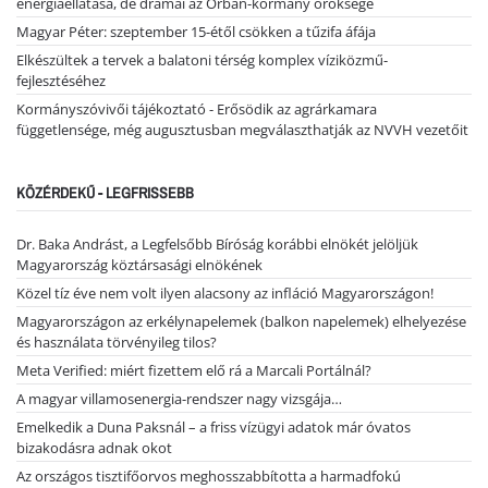
energiaellátása, de drámai az Orbán-kormány öröksége
Magyar Péter: szeptember 15-étől csökken a tűzifa áfája
Elkészültek a tervek a balatoni térség komplex víziközmű-
fejlesztéséhez
Kormányszóvivői tájékoztató - Erősödik az agrárkamara
függetlensége, még augusztusban megválaszthatják az NVVH vezetőit
KÖZÉRDEKŰ - LEGFRISSEBB
Dr. Baka Andrást, a Legfelsőbb Bíróság korábbi elnökét jelöljük
Magyarország köztársasági elnökének
Közel tíz éve nem volt ilyen alacsony az infláció Magyarországon!
Magyarországon az erkélynapelemek (balkon napelemek) elhelyezése
és használata törvényileg tilos?
Meta Verified: miért fizettem elő rá a Marcali Portálnál?
A magyar villamosenergia-rendszer nagy vizsgája…
Emelkedik a Duna Paksnál – a friss vízügyi adatok már óvatos
bizakodásra adnak okot
Az országos tisztifőorvos meghosszabbította a harmadfokú