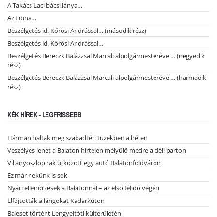
A Takács Laci bácsi lánya…
Az Edina…
Beszélgetés id. Kőrösi Andrással… (második rész)
Beszélgetés id. Kőrösi Andrással…
Beszélgetés Bereczk Balázzsal Marcali alpolgármesterével… (negyedik
rész)
Beszélgetés Bereczk Balázzsal Marcali alpolgármesterével… (harmadik
rész)
KÉK HÍREK - LEGFRISSEBB
Hárman haltak meg szabadtéri tüzekben a héten
Veszélyes lehet a Balaton hirtelen mélyülő medre a déli parton
Villanyoszlopnak ütközött egy autó Balatonföldváron
Ez már nekünk is sok
Nyári ellenőrzések a Balatonnál – az első félidő végén
Elfojtották a lángokat Kadarkúton
Baleset történt Lengyeltóti külterületén