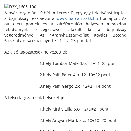
A nyár folyamán 10 héten keresztül egy-egy feladványt kaptak
a bajnokság résztvevői a
www.marcali-sakk.hu
honlapon. Az
ott elért pontok és a zárófordulón helyesen megoldott
feladványok összegzésével alakult ki a bajnokság
végeredménye. Az "Aranyhuszár"-díjat Kovács Botond
6.osztályos sakkozó nyerte 11+12=23 ponttal.
Az alsó tagozatosok helyezettjei:
1.hely Tombor Máté 3.o. 12+11=23 pont
2.hely Pálfi Péter 4.o. 12+10=22 pont
3.hely Pálfi Gergő 2.o. 12+2 =14 pont
A felső tagozatosok helyezettjei:
1.hely Király Lilla 5.o. 12+9=21 pont
2.hely Ángyán Márk 8.o. 10+10=20 pont