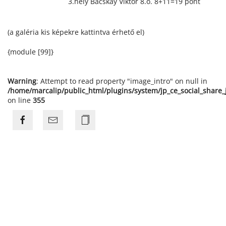
3.hely Bacskay Viktor 8.o. 8+11=19 pont
(a galéria kis képekre kattintva érhető el)
{module [99]}
Warning
: Attempt to read property "image_intro" on null in
/home/marcalip/public_html/plugins/system/jp_ce_social_share
on line
355