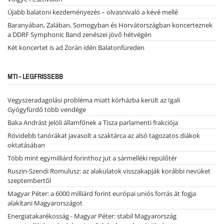
Újabb balatoni kezdeményezés – olvasnivaló a kévé mellé
Baranyában, Zalában, Somogyban és Horvátországban koncerteznek
a DDRF Symphonic Band zenészei jövő hétvégén
Két koncertet is ad Zorán idén Balatonfüreden
MTI - LEGFRISSEBB
Vegyszeradagolási probléma miatt kórházba került az Igali
Gyógyfürdő több vendége
Baka Andrást jelöli államfőnek a Tisza parlamenti frakciója
Rövidebb tanórákat javasolt a szaktárca az alsó tagozatos diákok
oktatásában
Több mint egymilliárd forinthoz jut a sármelléki repülőtér
Ruszin-Szendi Romulusz: az alakulatok visszakapják korábbi nevüket
szeptembertől
Magyar Péter: a 6000 milliárd forint európai uniós forrás át fogja
alakítani Magyarországot
Energiatakarékosság - Magyar Péter: stabil Magyarország