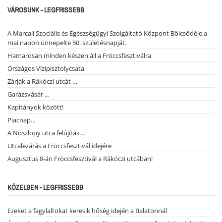
VÁROSUNK - LEGFRISSEBB
A Marcali Szociális és Egészségügyi Szolgáltató Központ Bölcsődéje a
mai napon ünnepelte 50. születésnapját.
Hamarosan minden készen áll a Fröccsfesztiválra
Országos Vízipisztolycsata
Zárják a Rákóczi utcát …
Garázsvásár …
Kapitányok között!
Piacnap...
A Noszlopy utca felújítás…
Utcalezárás a Fröccsfesztivál idejére
Augusztus 8-án Fröccsfesztivál a Rákóczi utcában!
KÖZELBEN - LEGFRISSEBB
Ezeket a fagylaltokat keresik hőség idején a Balatonnál