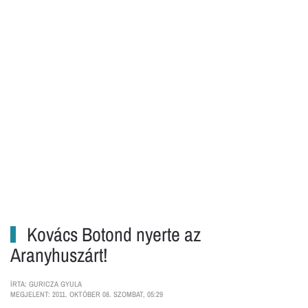
Kovács Botond nyerte az
Aranyhuszárt!
ÍRTA: GURICZA GYULA
MEGJELENT: 2011. OKTÓBER 08. SZOMBAT, 05:29