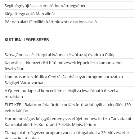
Segítségnyújtás a szomszédos vármegyében
Kiégett egy autó Marcalinál
Pár nap alatt félmilliós kárt okozott a rutinos csaló
KULTÚRA - LEGFRISSEBB
Szász Jánossal és Hargitai Ivánnal készül az új évadra a Csiky
Kaposfest - Nemzetközi hírű művészek lépnek fel a kamarazenei
fesztiválon
Hamarosan kezdődik a Centrál Színház nyári programsorozata a
Szigliget Várudvarban
A Queen budapesti koncertfilmje felújítva lesz látható ősszel a
mozikban
ÉLET.KÉP - Balatonmáriafürdő: kortárs fotótárlat nyílt a település 130.
évfordulóján
Három országos közgyűjtemény vezetőjét menesztette a Társadalmi
Kapcsolatokért és Kultúráért Felelős Minisztérium
Tíz nap alatt négyezer program várja a látogatókat a 35. Művészetek
Völgye Fesztiválon