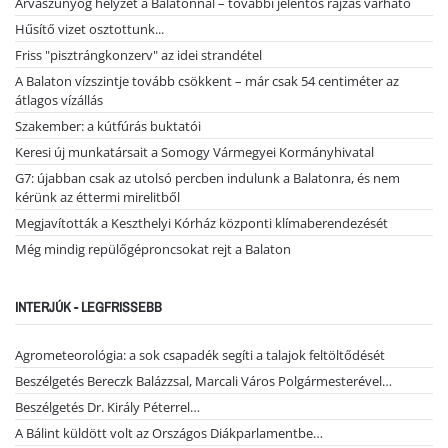
Árvaszúnyog helyzet a Balatonnál – további jelentős rajzás várható
Hűsítő vizet osztottunk...
Friss "pisztrángkonzerv" az idei strandétel
A Balaton vízszintje tovább csökkent – már csak 54 centiméter az
átlagos vízállás
Szakember: a kútfúrás buktatói
Keresi új munkatársait a Somogy Vármegyei Kormányhivatal
G7: újabban csak az utolsó percben indulunk a Balatonra, és nem
kérünk az éttermi mirelitből
Megjavították a Keszthelyi Kórház központi klímaberendezését
Még mindig repülőgéproncsokat rejt a Balaton
INTERJÚK - LEGFRISSEBB
Agrometeorológia: a sok csapadék segíti a talajok feltöltődését
Beszélgetés Bereczk Balázzsal, Marcali Város Polgármesterével…
Beszélgetés Dr. Király Péterrel…
A Bálint küldött volt az Országos Diákparlamentbe…