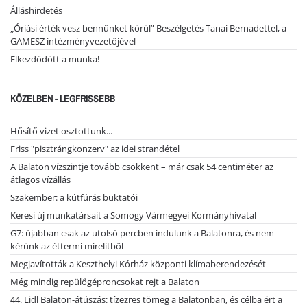
Álláshirdetés
„Óriási érték vesz bennünket körül” Beszélgetés Tanai Bernadettel, a
GAMESZ intézményvezetőjével
Elkezdődött a munka!
KÖZELBEN - LEGFRISSEBB
Hűsítő vizet osztottunk...
Friss "pisztrángkonzerv" az idei strandétel
A Balaton vízszintje tovább csökkent – már csak 54 centiméter az
átlagos vízállás
Szakember: a kútfúrás buktatói
Keresi új munkatársait a Somogy Vármegyei Kormányhivatal
G7: újabban csak az utolsó percben indulunk a Balatonra, és nem
kérünk az éttermi mirelitből
Megjavították a Keszthelyi Kórház központi klímaberendezését
Még mindig repülőgéproncsokat rejt a Balaton
44. Lidl Balaton-átúszás: tízezres tömeg a Balatonban, és célba ért a