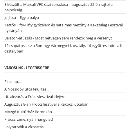
Elkészült a Marcali VFC őszi sorsolása – augusztus 22-én rajtol a
bajnokság
Ju-Jitsu – Egy a pálya
Kettős Fifty-Fifty győzelem és hatalmas mezőny a Kékszalag Fesztivál
nyitányán
Balaton-átúszás - Most hétvégén sem rendezik meg a versenyt
12 csapatos lesz a Somogy Vármegyei I. osztály, 16 együttes indul a II.
osztályban
VÁROSUNK - LEGFRISSEBB
Piacnap...
A Noszlopy utca felújítás…
Utcalezárás a Fröccsfesztivál idejére
Augusztus 8-án Fröccsfesztivál a Rákóczi utcában!
Mozgó Kultúrház Boronkán
Fröccs, zene, nyári hangulat!
Folytatódik a vízosztás ...