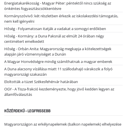
Energiatakarékosság - Magyar Péter: péntektől nincs szükség az
önkéntes fogyasztáscsökkentésre
Kormányszóvivő: két részletben érkezik az iskolakezdési támogatás,
nem kell igényelni
Hőség - Folyamatosan itatják a vadakat a somogyi erdőkben
Hőség - Kormány: a Duna Paksnál az elmúlt 24 órában négy
centimétert emelkedett
Hőség - Orbán Anita: Magyarország megkapja a kötelezettségek
alapján járó vízmennyiséget a Dunán
A Magyar Honvédségre mindig számíthatnak a magyar emberek
A Duna alacsony vízállása miatt 11 szállodahajó várakozik a folyó
magyarországi szakaszán
Eloltották a tüzet Székesfehérvár határában
OGY - A Tisza-frakció kezdeményezte, hogy jövő kedden legyen az
államfőválasztás
KÖZÉRDEKŰ - LEGFRISSEBB
Magyarországon az erkélynapelemek (balkon napelemek) elhelyezése