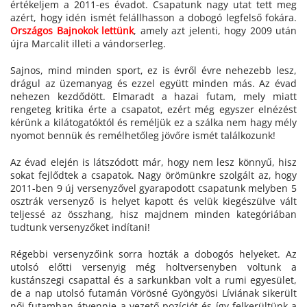
értékeljem a 2011-es évadot. Csapatunk nagy utat tett meg
azért, hogy idén ismét felállhasson a dobogó legfelső fokára.
Országos Bajnokok lettünk
, amely azt jelenti, hogy 2009 után
újra Marcalit illeti a vándorserleg.
Sajnos, mind minden sport, ez is évről évre nehezebb lesz,
drágul az üzemanyag és ezzel együtt minden más. Az évad
nehezen kezdődött. Elmaradt a hazai futam, mely miatt
rengeteg kritika érte a csapatot, ezért még egyszer elnézést
kérünk a kilátogatóktól és reméljük ez a szálka nem hagy mély
nyomot bennük és remélhetőleg jövőre ismét találkozunk!
Az évad elején is látszódott már, hogy nem lesz könnyű, hisz
sokat fejlődtek a csapatok. Nagy örömünkre szolgált az, hogy
2011-ben 9 új versenyzővel gyarapodott csapatunk melyben 5
osztrák versenyző is helyet kapott és velük kiegészülve vált
teljessé az összhang, hisz majdnem minden kategóriában
tudtunk versenyzőket indítani!
Régebbi versenyzőink sorra hozták a dobogós helyeket. Az
utolsó előtti versenyig még holtversenyben voltunk a
kustánszegi csapattal és a sarkunkban volt a rumi egyesület,
de a nap utolsó futamán Vörösné Gyöngyösi Líviának sikerült
női futamban átvennie a vezető pozíciót és így felkerültünk a