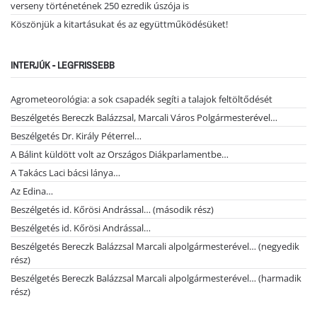
verseny történetének 250 ezredik úszója is
Köszönjük a kitartásukat és az együttműködésüket!
INTERJÚK - LEGFRISSEBB
Agrometeorológia: a sok csapadék segíti a talajok feltöltődését
Beszélgetés Bereczk Balázzsal, Marcali Város Polgármesterével…
Beszélgetés Dr. Király Péterrel…
A Bálint küldött volt az Országos Diákparlamentbe…
A Takács Laci bácsi lánya…
Az Edina…
Beszélgetés id. Kőrösi Andrással… (második rész)
Beszélgetés id. Kőrösi Andrással…
Beszélgetés Bereczk Balázzsal Marcali alpolgármesterével… (negyedik
rész)
Beszélgetés Bereczk Balázzsal Marcali alpolgármesterével… (harmadik
rész)