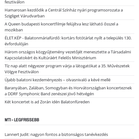
fesztiválon
Hamarosan kezdődik a Centrál Színház nyári programsorozata a
Szigliget Várudvarban
A Queen budapesti koncertfilmje felújítva lesz látható ősszel a
mozikban
ÉLET.KÉP - Balatonmáriafürdő: kortárs fotótárlat nyílt a település 130.
évfordulóján
Három országos közgyűjtemény vezetőjét menesztette a Társadalmi
Kapcsolatokért és Kultúráért Felelős Minisztérium
Tíz nap alatt négyezer program várja a látogatókat a 35. Művészetek
Völgye Fesztiválon
Újabb balatoni kezdeményezés – olvasnivaló a kévé mellé
Baranyában, Zalában, Somogyban és Horvátországban koncerteznek
a DDRF Symphonic Band zenészei jövő hétvégén
Két koncertet is ad Zorán idén Balatonfüreden
MTI - LEGFRISSEBB
Lannert Judit: nagyon fontos a biztonságos tanévkezdés