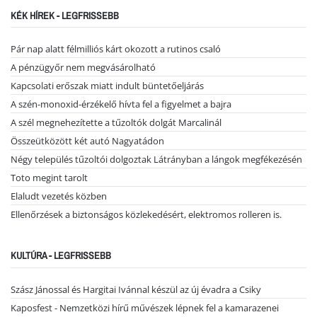
KÉK HÍREK - LEGFRISSEBB
Pár nap alatt félmilliós kárt okozott a rutinos csaló
A pénzügyőr nem megvásárolható
Kapcsolati erőszak miatt indult büntetőeljárás
A szén-monoxid-érzékelő hívta fel a figyelmet a bajra
A szél megnehezítette a tűzoltók dolgát Marcalinál
Összeütközött két autó Nagyatádon
Négy település tűzoltói dolgoztak Látrányban a lángok megfékezésén
Toto megint tarolt
Elaludt vezetés közben
Ellenőrzések a biztonságos közlekedésért, elektromos rolleren is.
KULTÚRA - LEGFRISSEBB
Szász Jánossal és Hargitai Ivánnal készül az új évadra a Csiky
Kaposfest - Nemzetközi hírű művészek lépnek fel a kamarazenei