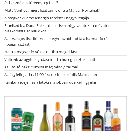
és használata törvényileg tilos?
Meta Verified: miért fizettem elő rá a Marcali Portálnál?
A magyar villamosenergia-rendszer nagy vizsgája…
Emelkedik a Duna Paksnál – a friss vízügyi adatok már óvatos
bizakodásra adnak okot
Az országos tisztifőorvos meghosszabbította a harmadfokú
hőségriasztást
Nem a magyar folyók jelentik a megoldást
Változik az ügyfélfogadási rend a hőségriasztás miatt
Az utolsó paksi turbina még mindig termel…
Az ügyfélfogadás 11:00 órakor befejeződik Marcaliban
Kánikula idején az állatokra is jobban oda kell figyelni