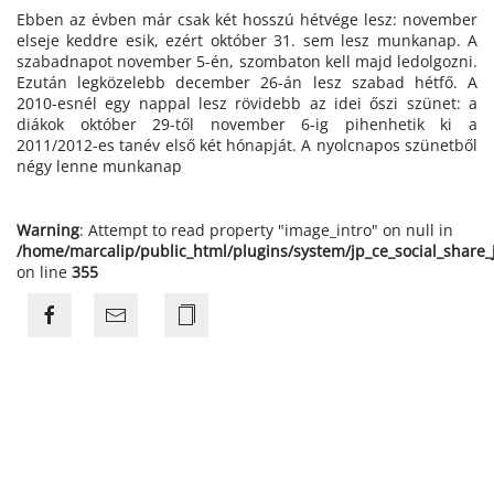
Ebben az évben már csak két hosszú hétvége lesz: november
elseje keddre esik, ezért október 31. sem lesz munkanap. A
szabadnapot november 5-én, szombaton kell majd ledolgozni.
Ezután legközelebb december 26-án lesz szabad hétfő. A
2010-esnél egy nappal lesz rövidebb az idei őszi szünet: a
diákok október 29-től november 6-ig pihenhetik ki a
2011/2012-es tanév első két hónapját. A nyolcnapos szünetből
négy lenne munkanap
Warning
: Attempt to read property "image_intro" on null in
/home/marcalip/public_html/plugins/system/jp_ce_social_share
on line
355