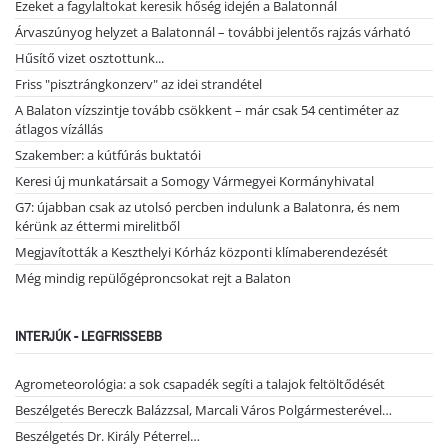
Ezeket a fagylaltokat keresik hőség idején a Balatonnál
Árvaszúnyog helyzet a Balatonnál – további jelentős rajzás várható
Hűsítő vizet osztottunk...
Friss "pisztrángkonzerv" az idei strandétel
A Balaton vízszintje tovább csökkent – már csak 54 centiméter az
átlagos vízállás
Szakember: a kútfúrás buktatói
Keresi új munkatársait a Somogy Vármegyei Kormányhivatal
G7: újabban csak az utolsó percben indulunk a Balatonra, és nem
kérünk az éttermi mirelitből
Megjavították a Keszthelyi Kórház központi klímaberendezését
Még mindig repülőgéproncsokat rejt a Balaton
INTERJÚK - LEGFRISSEBB
Agrometeorológia: a sok csapadék segíti a talajok feltöltődését
Beszélgetés Bereczk Balázzsal, Marcali Város Polgármesterével…
Beszélgetés Dr. Király Péterrel…