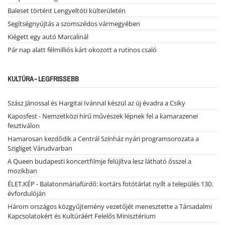
Baleset történt Lengyeltóti külterületén
Segítségnyújtás a szomszédos vármegyében
Kiégett egy autó Marcalinál
Pár nap alatt félmilliós kárt okozott a rutinos csaló
KULTÚRA - LEGFRISSEBB
Szász Jánossal és Hargitai Ivánnal készül az új évadra a Csiky
Kaposfest - Nemzetközi hírű művészek lépnek fel a kamarazenei
fesztiválon
Hamarosan kezdődik a Centrál Színház nyári programsorozata a
Szigliget Várudvarban
A Queen budapesti koncertfilmje felújítva lesz látható ősszel a
mozikban
ÉLET.KÉP - Balatonmáriafürdő: kortárs fotótárlat nyílt a település 130.
évfordulóján
Három országos közgyűjtemény vezetőjét menesztette a Társadalmi
Kapcsolatokért és Kultúráért Felelős Minisztérium