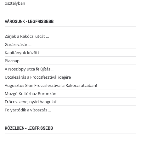
osztályban
VÁROSUNK - LEGFRISSEBB
Zárják a Rákóczi utcát …
Garázsvásár …
Kapitányok között!
Piacnap...
A Noszlopy utca felújítás…
Utcalezárás a Fröccsfesztivál idejére
Augusztus 8-án Fröccsfesztivál a Rákóczi utcában!
Mozgó Kultúrház Boronkán
Fröccs, zene, nyári hangulat!
Folytatódik a vízosztás ...
KÖZELBEN - LEGFRISSEBB