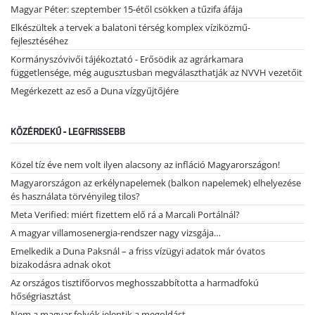
Magyar Péter: szeptember 15-étől csökken a tűzifa áfája
Elkészültek a tervek a balatoni térség komplex víziközmű-
fejlesztéséhez
Kormányszóvivői tájékoztató - Erősödik az agrárkamara
függetlensége, még augusztusban megválaszthatják az NVVH vezetőit
Megérkezett az eső a Duna vízgyűjtőjére
KÖZÉRDEKŰ - LEGFRISSEBB
Közel tíz éve nem volt ilyen alacsony az infláció Magyarországon!
Magyarországon az erkélynapelemek (balkon napelemek) elhelyezése
és használata törvényileg tilos?
Meta Verified: miért fizettem elő rá a Marcali Portálnál?
A magyar villamosenergia-rendszer nagy vizsgája…
Emelkedik a Duna Paksnál – a friss vízügyi adatok már óvatos
bizakodásra adnak okot
Az országos tisztifőorvos meghosszabbította a harmadfokú
hőségriasztást
Nem a magyar folyók jelentik a megoldást