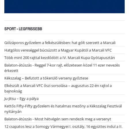
SPORT - LEGFRISSEBB
Gólzáporos győzelem a felkészülésben: hat gólt szerzett a Marcali
Hatgólos vereséggel búcsúzott a Magyar Kupától a Marcali VFC
Több mint 200 rajttal kezdődött a IV. Marcali Kupa Gyótapusztán
Balaton-átúszás - Reggel 7-kor rajt, előzetesen közel 11 ezer nevezés
érkezett
Kékszalag – Befutott a tókerülő verseny győztese
Elkészült a Marcali VFC őszi sorsolása – augusztus 22-én rajtol a
bajnokság
Ju-Jitsu – Egy a pálya
Kettős Fifty-Fifty győzelem és hatalmas mezőny a Kékszalag Fesztivál
nyitányán
Balaton-átúszás - Most hétvégén sem rendezik meg a versenyt
12 csapatos lesz a Somogy Vármegyei I. osztály, 16 együttes indul a II.