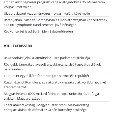
Tíz nap alatt négyezer program várja a látogatókat a 35. Művészetek
Völgye Fesztiválon
Újabb balatoni kezdeményezés – olvasnivaló a kévé mellé
Baranyában, Zalában, Somogyban és Horvátországban koncerteznek
a DDRF Symphonic Band zenészei jövő hétvégén
Két koncertet is ad Zorán idén Balatonfüreden
MTI - LEGFRISSEBB
Baka Andrást jelöli államfőnek a Tisza parlamenti frakciója
Rövidebb tanórákat javasolt a szaktárca az alsó tagozatos diákok
oktatásában
Több mint egymilliárd forinthoz jut a sármelléki repülőtér
Ruszin-Szendi Romulusz: az alakulatok visszakapják korábbi nevüket
szeptembertől
Magyar Péter: a 6000 milliárd forint európai uniós forrás át fogja
alakítani Magyarországot
Energiatakarékosság - Magyar Péter: stabil Magyarország
energiaellátása, de drámai az Orbán-kormány öröksége