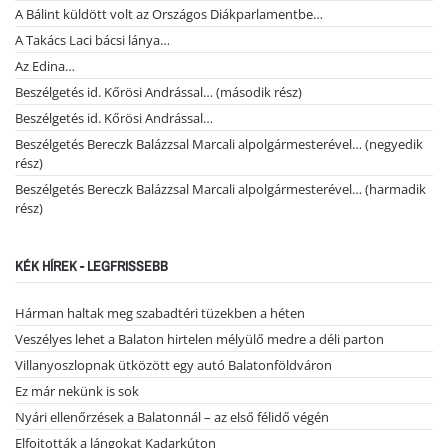
A Bálint küldött volt az Országos Diákparlamentbe…
A Takács Laci bácsi lánya…
Az Edina…
Beszélgetés id. Kőrösi Andrással… (második rész)
Beszélgetés id. Kőrösi Andrással…
Beszélgetés Bereczk Balázzsal Marcali alpolgármesterével… (negyedik
rész)
Beszélgetés Bereczk Balázzsal Marcali alpolgármesterével… (harmadik
rész)
KÉK HÍREK - LEGFRISSEBB
Hárman haltak meg szabadtéri tüzekben a héten
Veszélyes lehet a Balaton hirtelen mélyülő medre a déli parton
Villanyoszlopnak ütközött egy autó Balatonföldváron
Ez már nekünk is sok
Nyári ellenőrzések a Balatonnál – az első félidő végén
Elfojtották a lángokat Kadarkúton