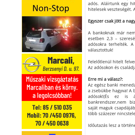
adós. Aláírtunk egy h
hitelesek veszteségét. 
Egyszer csak jött a nag
A bankoknak már nem 
esetben 2,3 – szeresé
adósokra terhelték. A
választottuk!
Felelőtlenül hitelt felve
Az adósokon és család
Erre mi a válasz?:
Az egész banki menedzs
a zsebükbe hagyva! A ba
adósok!(És ez is áll
bankrendszer,nem biz
saját maguk csapdájáb
több százezer nincstel
Időutazás lesz a tör