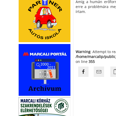
Amíg a humán erőforrá
erre a problémára meg
írtam.
Warning
: Attempt to r
/home/marcalip/public
on line
355