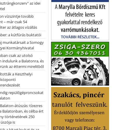
pisztrángkonzerv" az idei
tel
on vízszintje tovább
t – már csak 54
ter az átlagos vízállás
er: a kútfúrás buktatói
 új munkatársait a Somogy
yei Kormányhivatal
bban csak az utolsó
 indulunk a Balatonra, és
ünk az éttermi mirelitből
tották a Keszthelyi
 központi
erendezését
ndig repülőgéproncsokat
Balaton
l Balaton-átúszás: tízezres
 Balatonban, és célba ért
ny történetének 250
 úszója is
ük a kitartásukat és az