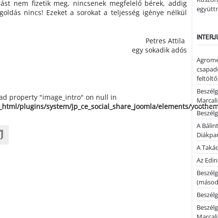
st nem fizetik meg, nincsenek megfelelő bérek, addig
együtt
oldás nincs! Ezeket a sorokat a teljesség igénye nélkül
INTERJ
Petres Attila
egy sokadik adós
Agrome
csapadé
feltölt
Beszélg
ead property "image_intro" on null in
Marcal
_html/plugins/system/jp_ce_social_share_joomla/elements/yoothe
Beszélg
A Bálin
Diákpa
A Takác
Az Edi
Beszélg
(másodi
Beszélg
Beszélg
Marcal