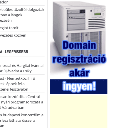
tádon
lepülés tűzoltói dolgoztak
yban a lángok
ezésén
gint tarolt
 vezetés közben
A - LEGFRISSEBB
ánossal és Hargitai Ivánnal
az új évadra a Csiky
st - Nemzetközi hírű
k lépnek fel a
enei fesztiválon
san kezdődik a Centrál
z nyári programsorozata a
et Várudvarban
n budapesti koncertfilmje
a lesz látható ősszel a
ban