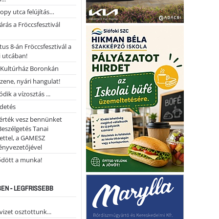
opy utca felújítás…
árás a Fröccsfesztivál
us 8-án Fröccsfesztivál a
 utcában!
Kultúrház Boronkán
 zene, nyári hangulat!
dik a vízosztás ...
rdetés
 érték vesz bennünket
Beszélgetés Tanai
ettel, a GAMESZ
ényvezetőjével
ődött a munka!
EN - LEGFRISSEBB
vizet osztottunk...