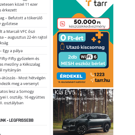
lőzetesen közel 11 ezer
 érkezett
ag – Befutott a tókerülő
y győztese
lt a Marcali VFC őszi
sa – augusztus 22-én rajtol
okság
 – Egy a pálya
Fifty-Fifty győzelem és
as mezőny a Kékszalag
ál nyitányán
n-átúszás - Most hétvégén
ndezik meg a versenyt
atos lesz a Somogy
ei I. osztály, 16 együttes
 II. osztályban
NK - LEGFRISSEBB
...