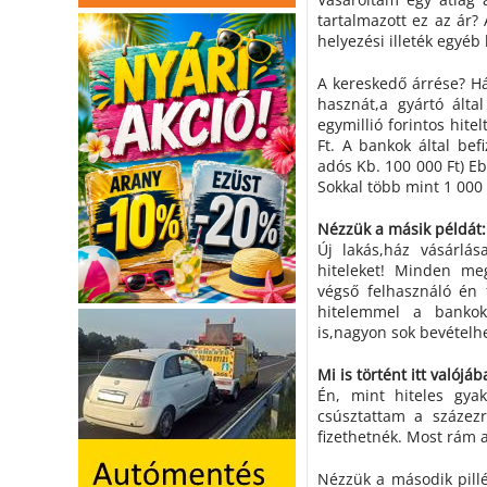
tartalmazott ez az ár?
helyezési illeték egyéb 
A kereskedő árrése? Hán
hasznát,a gyártó által
egymillió forintos hite
Ft. A bankok által bef
adós Kb. 100 000 Ft) Eb
Sokkal több mint 1 000 
Nézzük a másik példát:
Új lakás,ház vásárlása
hiteleket! Minden meg
végső felhasználó én 
hitelemmel a bankok
is,nagyon sok bevételhe
Mi is történt itt valójá
Én, mint hiteles gyak
csúsztattam a százezr
fizethetnék. Most rám 
Nézzük a második pillé