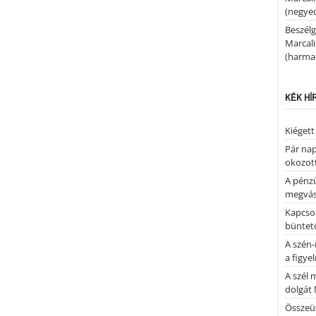
(negyed
Beszélg
Marcal
(harmad
KÉK HÍ
Kiégett
Pár nap 
okozott
A pénz
megvás
Kapcsol
büntető
A szén-
a figye
A szél 
dolgát 
Összeü