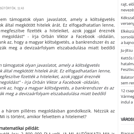
rajt, e
CSÜTÖRTÖK, 11:43
nevezés
Kékszal
m támogatok olyan javaslatot, amely a költségvetés
versen
ok által megkötött hitelek árát. Ez elfogadhatatlan lenne,
 megfeszítve fizették a hiteleiket, azok joggal éreznék
Elkészü
 megoldást" - írja Orbán Viktor a Facebook -oldalán,
sorsolá
lunk az, hogy a magyar költségvetés, a bankrendszer és az
a bajn
zák meg a devizaárfolyam elszabadulása miatt bedőlő
Ju-Jitsu
.
Kettős 
hatalm
támogatok olyan javaslatot, amely a költségvetés
Fesztiv
k által megkötött hitelek árát. Ez elfogadhatatlan lenne,
gfeszítve fizették a hiteleiket, azok joggal éreznék
Balato
egoldást" - írja Orbán Viktor a Facebook -oldalán,
sem re
lunk az, hogy a magyar költségvetés, a bankrendszer és az
12 csap
ák meg a devizaárfolyam elszabadulása miatt bedőlő
Vármegy
.
indul a
a három pilléres megoldásban gondolkozik. Nézzük az
! Mi is történt, amikor felvettem a hitelemet?
VÁROSU
matematikai példát:
Piacnap
autót ára: 2 800 000 Ft-t volt. (A MI AUTÓNKAT!) Mit is