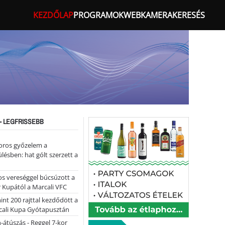
KEZDŐLAP
PROGRAMOK
WEBKAMERA
KERESÉS
- LEGFRISSEBB
oros győzelem a
ülésben: hat gólt szerzett a
s vereséggel búcsúzott a
 Kupától a Marcali VFC
nt 200 rajttal kezdődött a
cali Kupa Gyótapusztán
-átúszás - Reggel 7-kor