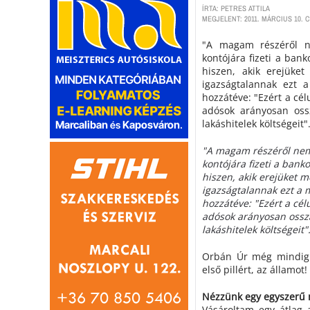
ÍRTA: PETRES ATTILA
MEGJELENT: 2011. MÁRCIUS 10. 
"A magam részéről ne
kontójára fizeti a bank
hiszen, akik erejüket
igazságtalannak ezt a
hozzátéve: "Ezért a cé
adósok arányosan oss
lakáshitelek költségeit"
"A magam részéről nem 
kontójára fizeti a banko
hiszen, akik erejüket me
igazságtalannak ezt a m
hozzátéve: "Ezért a cé
adósok arányosan ossz
lakáshitelek költségeit"
Orbán Úr még mindig 
első pillért, az államot
Nézzünk egy egyszerű 
Vásároltam egy átlag 