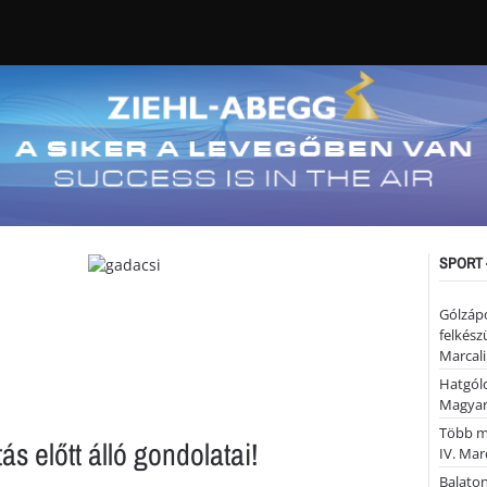
SPORT 
Gólzáp
felkész
Marcali
Hatgólo
Magyar
Több mi
ás előtt álló gondolatai!
IV. Mar
Balaton