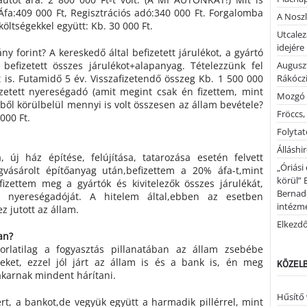
 Áfa:409 000 Ft, Regisztrációs adó:340 000 Ft. Forgalomba
A Noszl
költségekkel együtt: Kb. 30 000 Ft.
Utcalez
idejére
y forint? A kereskedő által befizetett járulékot, a gyártó
 befizetett összes járulékot+alapanyag. Tételezzünk fel
Auguszt
lt is. Futamidő 5 év. Visszafizetendő összeg Kb. 1 500 000
Rákóczi
izetett nyereségadó (amit megint csak én fizettem, mint
Mozgó 
ből körülbelül mennyi is volt összesen az állam bevétele?
Fröccs,
000 Ft.
Folytató
Álláshi
, új ház építése, felújítása, tatarozása esetén felvett
„Óriási
vásárolt építőanyag után,befizettem a 20% áfa-t,mint
körül” 
fizettem meg a gyártók és kivitelezők összes járulékát,
Bernad
 nyereségadóját. A hitelem által,ebben az esetben
intézm
z jutott az állam.
Elkezd
ban?
orlatilag a fogyasztás pillanatában az állam zsebébe
eket, ezzel jól járt az állam is és a bank is, én meg
KÖZELB
akarnak mindent hárítani.
Hűsítő 
rt, a bankot,de vegyük együtt a harmadik pillérrel, mint