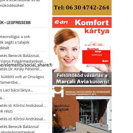
működésüket!
ÚK - LEGFRISSEBB
teorológia: a sok
k segíti a talajok
ődését
etés Bereczk Balázzsal,
i Város Polgármesterével…
me/elements/social_share/templates/template.php
etés Dr. Király Péterrel…
t küldött volt az Országos
rlamentbe…
s Laci bácsi lánya…
na…
etés id. Kőrösi Andrással…
k rész)
etés id. Kőrösi Andrással…
etés Bereczk Balázzsal
i alpolgármesterével…