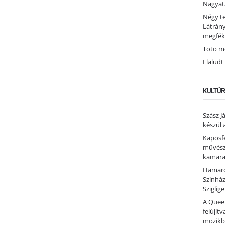
Nagya
Négy te
Látrán
megfék
Toto me
Elaludt
KULTÚR
Szász J
készül 
Kaposfe
művésze
kamaraz
Hamaro
Színhá
Sziglig
A Quee
felújítv
mozik