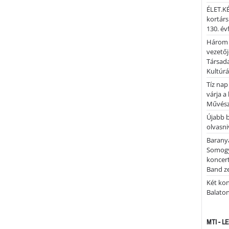
ÉLET.KÉ
kortárs
130. év
Három 
vezetőj
Társada
Kultúrá
Tíz nap
várja a
Művész
Újabb 
olvasni
Barany
Somogy
koncer
Band z
Két kon
Balato
MTI - 