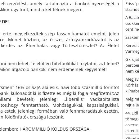
itelszerződést, amely tartalmazta a bankok nyereségét a
Friss "
Akkor úgy tűnt,mind a két félnek megéri.
strandé
A Balat
y DE!
csökken
centimé
érte meg,elkezdtek szép lassan kamatot emelni, jelen
Szakemb
re. Menet közben, az összes árfolyamkockázatot is az
 kérdés az: Éhenhalás vagy Törlesztőrészlet? Az Életet
Keresi
Vármeg
G7: úja
nni nem lehet, felelőtlen hitelpolitikát folytatni, azt lehet?
percben
jaikon átgázoló bankok, nem érdemelnek kegyelmet!
nem kér
Megjaví
Kórház
ment 16%-os SZJA alá esik, havi több százmillió forintot
klímab
nki különadót ki is fizette és még ki fogja megfizetni?:Az
ami bevétel!) Jelenlegi ,,liberális" vadkapitalista
Még mi
tos,hogy fenntartható. Mohóságukkal, kapzsiságukkal,
rejt a 
a estek. Jelenlegi formában való fennmaradásuk esetén,
44. Lid
en földönfutók országa leszünk.
tömeg a
a verse
ténelemben: HÁROMMILLIÓ KOLDUS ORSZÁGA.
ezredik
Köszönj