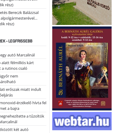
ik rész)
etés Bereczk Balázzsal
i alpolgármesterével…
ik rész)
REK - LEGFRISSEBB
 egy autó Marcalinál
alatt félmilliós kárt
 a rutinos csaló
ügyőr nem
árolható
ati erőszak miatt indult
eljárás
monoxid-érzékelő hívta fel
lmet a bajra
megnehezítette a tűzoltók
Marcalinál
tközött két autó