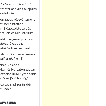
P - Balatonmáriafürdő:
 fotótárlat nyílt a település
fordulóján
országos közgyűjtemény
ét menesztette a
lmi Kapcsolatokért és
ért Felelős Minisztérium
 alatt négyezer program
 látogatókat a 35.
etek Völgye Fesztiválon
balatoni kezdeményezés –
való a kévé mellé
ában, Zalában,
ban és Horvátországban
teznek a DDRF Symphonic
enészei jövő hétvégén
certet is ad Zorán idén
nfüreden
LEGFRISSEBB