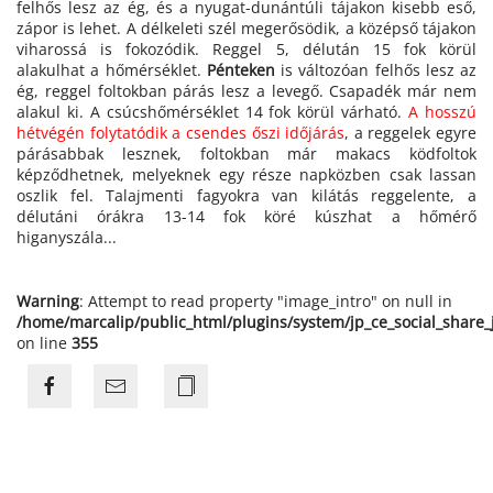
felhős lesz az ég, és a nyugat-dunántúli tájakon kisebb eső,
zápor is lehet. A délkeleti szél megerősödik, a középső tájakon
viharossá is fokozódik. Reggel 5, délután 15 fok körül
alakulhat a hőmérséklet.
Pénteken
is változóan felhős lesz az
ég, reggel foltokban párás lesz a levegő. Csapadék már nem
alakul ki. A csúcshőmérséklet 14 fok körül várható.
A hosszú
hétvégén folytatódik a csendes őszi időjárás
, a reggelek egyre
párásabbak lesznek, foltokban már makacs ködfoltok
képződhetnek, melyeknek egy része napközben csak lassan
oszlik fel. Talajmenti fagyokra van kilátás reggelente, a
délutáni órákra 13-14 fok köré kúszhat a hőmérő
higanyszála...
Warning
: Attempt to read property "image_intro" on null in
/home/marcalip/public_html/plugins/system/jp_ce_social_share
on line
355