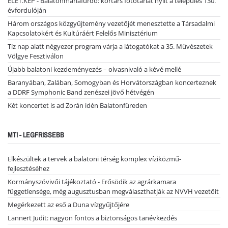
ÉLET.KÉP - Balatonmáriafürdő: kortárs fotótárlat nyílt a település 130.
évfordulóján
Három országos közgyűjtemény vezetőjét menesztette a Társadalmi
Kapcsolatokért és Kultúráért Felelős Minisztérium
Tíz nap alatt négyezer program várja a látogatókat a 35. Művészetek
Völgye Fesztiválon
Újabb balatoni kezdeményezés – olvasnivaló a kévé mellé
Baranyában, Zalában, Somogyban és Horvátországban koncerteznek
a DDRF Symphonic Band zenészei jövő hétvégén
Két koncertet is ad Zorán idén Balatonfüreden
MTI - LEGFRISSEBB
Elkészültek a tervek a balatoni térség komplex víziközmű-
fejlesztéséhez
Kormányszóvivői tájékoztató - Erősödik az agrárkamara
függetlensége, még augusztusban megválaszthatják az NVVH vezetőit
Megérkezett az eső a Duna vízgyűjtőjére
Lannert Judit: nagyon fontos a biztonságos tanévkezdés