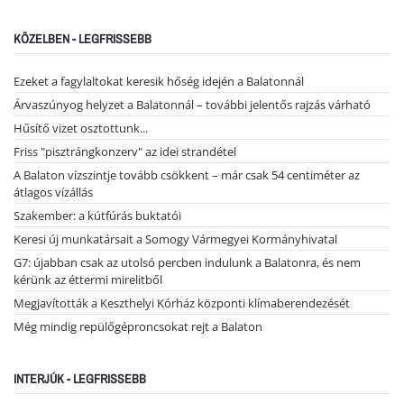
KÖZELBEN - LEGFRISSEBB
Ezeket a fagylaltokat keresik hőség idején a Balatonnál
Árvaszúnyog helyzet a Balatonnál – további jelentős rajzás várható
Hűsítő vizet osztottunk...
Friss "pisztrángkonzerv" az idei strandétel
A Balaton vízszintje tovább csökkent – már csak 54 centiméter az
átlagos vízállás
Szakember: a kútfúrás buktatói
Keresi új munkatársait a Somogy Vármegyei Kormányhivatal
G7: újabban csak az utolsó percben indulunk a Balatonra, és nem
kérünk az éttermi mirelitből
Megjavították a Keszthelyi Kórház központi klímaberendezését
Még mindig repülőgéproncsokat rejt a Balaton
INTERJÚK - LEGFRISSEBB