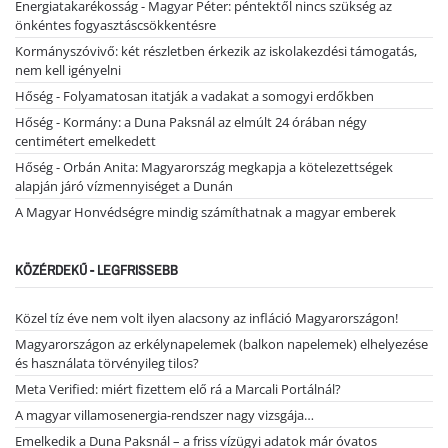
Energiatakarékosság - Magyar Péter: péntektől nincs szükség az
önkéntes fogyasztáscsökkentésre
Kormányszóvivő: két részletben érkezik az iskolakezdési támogatás,
nem kell igényelni
Hőség - Folyamatosan itatják a vadakat a somogyi erdőkben
Hőség - Kormány: a Duna Paksnál az elmúlt 24 órában négy
centimétert emelkedett
Hőség - Orbán Anita: Magyarország megkapja a kötelezettségek
alapján járó vízmennyiséget a Dunán
A Magyar Honvédségre mindig számíthatnak a magyar emberek
KÖZÉRDEKŰ - LEGFRISSEBB
Közel tíz éve nem volt ilyen alacsony az infláció Magyarországon!
Magyarországon az erkélynapelemek (balkon napelemek) elhelyezése
és használata törvényileg tilos?
Meta Verified: miért fizettem elő rá a Marcali Portálnál?
A magyar villamosenergia-rendszer nagy vizsgája…
Emelkedik a Duna Paksnál – a friss vízügyi adatok már óvatos