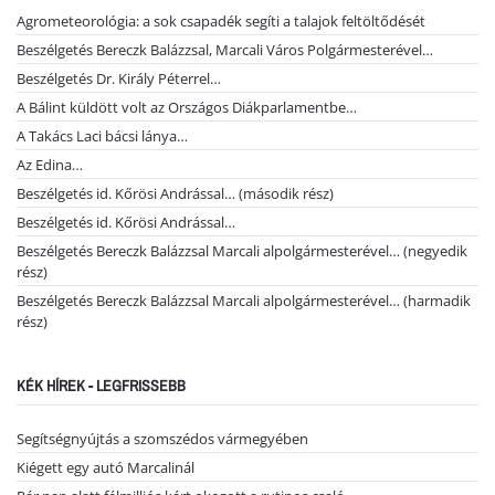
Agrometeorológia: a sok csapadék segíti a talajok feltöltődését
Beszélgetés Bereczk Balázzsal, Marcali Város Polgármesterével…
Beszélgetés Dr. Király Péterrel…
A Bálint küldött volt az Országos Diákparlamentbe…
A Takács Laci bácsi lánya…
Az Edina…
Beszélgetés id. Kőrösi Andrással… (második rész)
Beszélgetés id. Kőrösi Andrással…
Beszélgetés Bereczk Balázzsal Marcali alpolgármesterével… (negyedik
rész)
Beszélgetés Bereczk Balázzsal Marcali alpolgármesterével… (harmadik
rész)
KÉK HÍREK - LEGFRISSEBB
Segítségnyújtás a szomszédos vármegyében
Kiégett egy autó Marcalinál