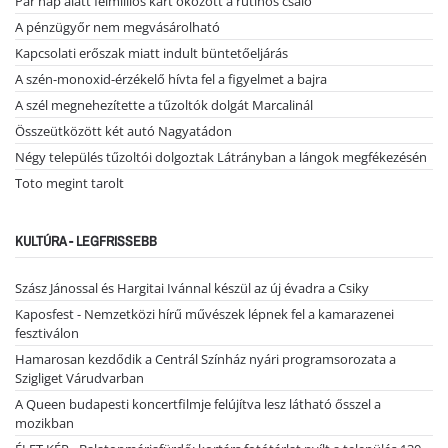
Pár nap alatt félmilliós kárt okozott a rutinos csaló
A pénzügyőr nem megvásárolható
Kapcsolati erőszak miatt indult büntetőeljárás
A szén-monoxid-érzékelő hívta fel a figyelmet a bajra
A szél megnehezítette a tűzoltók dolgát Marcalinál
Összeütközött két autó Nagyatádon
Négy település tűzoltói dolgoztak Látrányban a lángok megfékezésén
Toto megint tarolt
KULTÚRA - LEGFRISSEBB
Szász Jánossal és Hargitai Ivánnal készül az új évadra a Csiky
Kaposfest - Nemzetközi hírű művészek lépnek fel a kamarazenei
fesztiválon
Hamarosan kezdődik a Centrál Színház nyári programsorozata a
Szigliget Várudvarban
A Queen budapesti koncertfilmje felújítva lesz látható ősszel a
mozikban