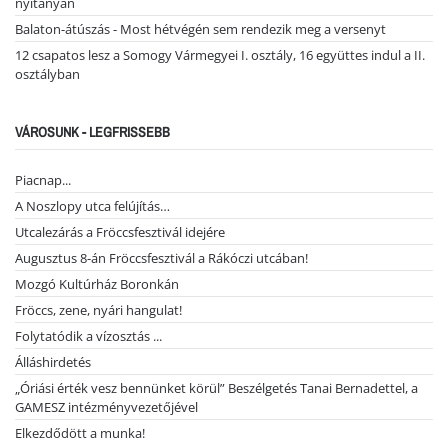
nyitányán
Balaton-átúszás - Most hétvégén sem rendezik meg a versenyt
12 csapatos lesz a Somogy Vármegyei I. osztály, 16 együttes indul a II.
osztályban
VÁROSUNK - LEGFRISSEBB
Piacnap...
A Noszlopy utca felújítás…
Utcalezárás a Fröccsfesztivál idejére
Augusztus 8-án Fröccsfesztivál a Rákóczi utcában!
Mozgó Kultúrház Boronkán
Fröccs, zene, nyári hangulat!
Folytatódik a vízosztás ...
Álláshirdetés
„Óriási érték vesz bennünket körül” Beszélgetés Tanai Bernadettel, a
GAMESZ intézményvezetőjével
Elkezdődött a munka!