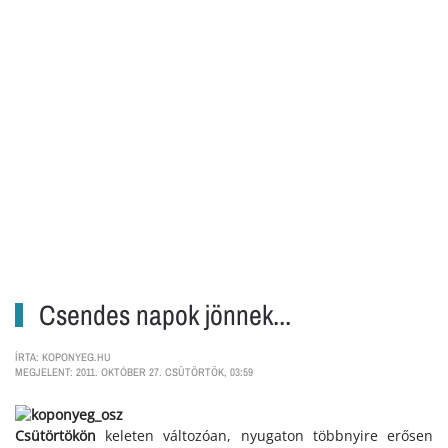
Csendes napok jönnek...
ÍRTA: KOPONYEG.HU
MEGJELENT: 2011. OKTÓBER 27. CSÜTÖRTÖK, 03:59
Csütörtökön
keleten változóan, nyugaton többnyire erősen