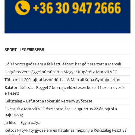
SPORT - LEGFRISSEBB
Gólzáporos győzelem a felkészülésben: hat gólt szerzett a Marcali
Hatgólos vereséggel búcsúzott a Magyar Kupától a Marcali VFC
Több mint 200 rajttal kezdődött a IV. Marcali Kupa Gyótapusztán
Balaton-átúszás - Reggel 7-kor rajt, előzetesen közel 11 ezer nevezés
érkezett
Kékszalag – Befutott a tókerülő verseny győztese
Elkészült a Marcali VFC őszi sorsolása – augusztus 22-én rajtol a
bajnokság
Ju-Jitsu – Egy a pálya
Kettős Fifty-Fifty győzelem és hatalmas mezőny a Kékszalag Fesztivál