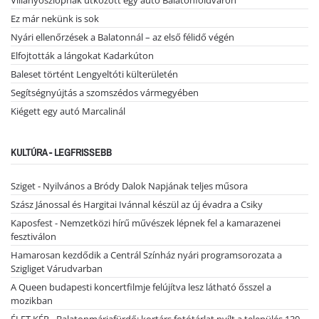
Ez már nekünk is sok
Nyári ellenőrzések a Balatonnál – az első félidő végén
Elfojtották a lángokat Kadarkúton
Baleset történt Lengyeltóti külterületén
Segítségnyújtás a szomszédos vármegyében
Kiégett egy autó Marcalinál
KULTÚRA - LEGFRISSEBB
Sziget - Nyilvános a Bródy Dalok Napjának teljes műsora
Szász Jánossal és Hargitai Ivánnal készül az új évadra a Csiky
Kaposfest - Nemzetközi hírű művészek lépnek fel a kamarazenei
fesztiválon
Hamarosan kezdődik a Centrál Színház nyári programsorozata a
Szigliget Várudvarban
A Queen budapesti koncertfilmje felújítva lesz látható ősszel a
mozikban