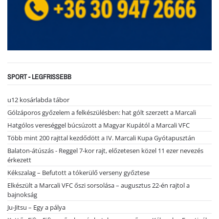
SPORT - LEGFRISSEBB
u12 kosárlabda tábor
Gólzáporos győzelem a felkészülésben: hat gólt szerzett a Marcali
Hatgólos vereséggel búcsúzott a Magyar Kupától a Marcali VFC
Több mint 200 rajttal kezdődött a IV. Marcali Kupa Gyótapusztán
Balaton-átúszás - Reggel 7-kor rajt, előzetesen közel 11 ezer nevezés
érkezett
Kékszalag – Befutott a tókerülő verseny győztese
Elkészült a Marcali VFC őszi sorsolása – augusztus 22-én rajtol a
bajnokság
Ju-Jitsu – Egy a pálya