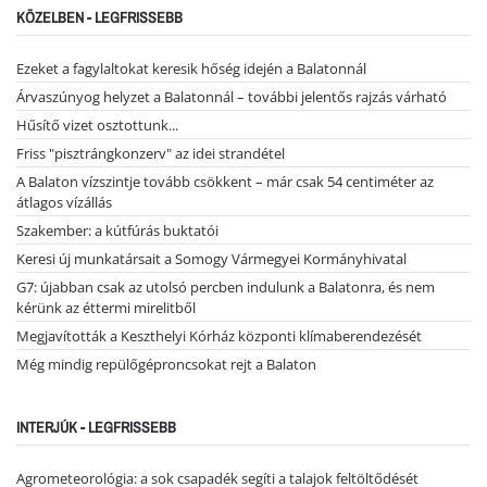
KÖZELBEN - LEGFRISSEBB
Ezeket a fagylaltokat keresik hőség idején a Balatonnál
Árvaszúnyog helyzet a Balatonnál – további jelentős rajzás várható
Hűsítő vizet osztottunk...
Friss "pisztrángkonzerv" az idei strandétel
A Balaton vízszintje tovább csökkent – már csak 54 centiméter az
átlagos vízállás
Szakember: a kútfúrás buktatói
Keresi új munkatársait a Somogy Vármegyei Kormányhivatal
G7: újabban csak az utolsó percben indulunk a Balatonra, és nem
kérünk az éttermi mirelitből
Megjavították a Keszthelyi Kórház központi klímaberendezését
Még mindig repülőgéproncsokat rejt a Balaton
INTERJÚK - LEGFRISSEBB
Agrometeorológia: a sok csapadék segíti a talajok feltöltődését