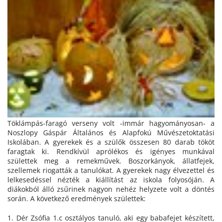
Töklámpás-faragó verseny volt -immár hagyományosan- a
Noszlopy Gáspár Általános és Alapfokú Művészetoktatási
Iskolában. A gyerekek és a szülők összesen 80 darab tököt
faragtak ki. Rendkívül aprólékos és igényes munkával
születtek meg a remekművek. Boszorkányok, állatfejek,
szellemek riogatták a tanulókat. A gyerekek nagy élvezettel és
lelkesedéssel nézték a kiállítást az iskola folyosóján. A
diákokból álló zsűrinek nagyon nehéz helyzete volt a döntés
során. A következő eredmények születtek:
1. Dér Zsófia 1.c osztályos tanuló, aki egy babafejet készített,