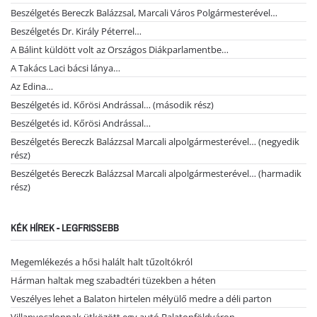
Beszélgetés Bereczk Balázzsal, Marcali Város Polgármesterével…
Beszélgetés Dr. Király Péterrel…
A Bálint küldött volt az Országos Diákparlamentbe…
A Takács Laci bácsi lánya…
Az Edina…
Beszélgetés id. Kőrösi Andrással… (második rész)
Beszélgetés id. Kőrösi Andrással…
Beszélgetés Bereczk Balázzsal Marcali alpolgármesterével… (negyedik
rész)
Beszélgetés Bereczk Balázzsal Marcali alpolgármesterével… (harmadik
rész)
KÉK HÍREK - LEGFRISSEBB
Megemlékezés a hősi halált halt tűzoltókról
Hárman haltak meg szabadtéri tüzekben a héten
Veszélyes lehet a Balaton hirtelen mélyülő medre a déli parton
Villanyoszlopnak ütközött egy autó Balatonföldváron