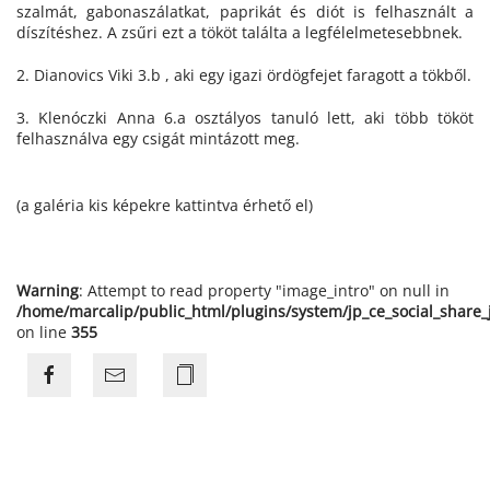
szalmát, gabonaszálatkat, paprikát és diót is felhasznált a
díszítéshez. A zsűri ezt a tököt találta a legfélelmetesebbnek.
2. Dianovics Viki 3.b , aki egy igazi ördögfejet faragott a tökből.
3. Klenóczki Anna 6.a osztályos tanuló lett, aki több tököt
felhasználva egy csigát mintázott meg.
(a galéria kis képekre kattintva érhető el)
Warning
: Attempt to read property "image_intro" on null in
/home/marcalip/public_html/plugins/system/jp_ce_social_share
on line
355