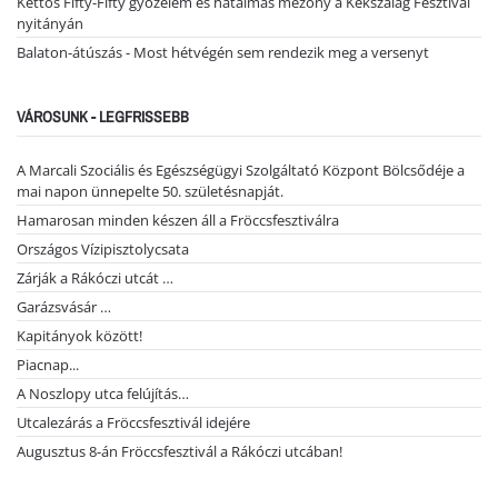
Kettős Fifty-Fifty győzelem és hatalmas mezőny a Kékszalag Fesztivál
nyitányán
Balaton-átúszás - Most hétvégén sem rendezik meg a versenyt
VÁROSUNK - LEGFRISSEBB
A Marcali Szociális és Egészségügyi Szolgáltató Központ Bölcsődéje a
mai napon ünnepelte 50. születésnapját.
Hamarosan minden készen áll a Fröccsfesztiválra
Országos Vízipisztolycsata
Zárják a Rákóczi utcát …
Garázsvásár …
Kapitányok között!
Piacnap...
A Noszlopy utca felújítás…
Utcalezárás a Fröccsfesztivál idejére
Augusztus 8-án Fröccsfesztivál a Rákóczi utcában!