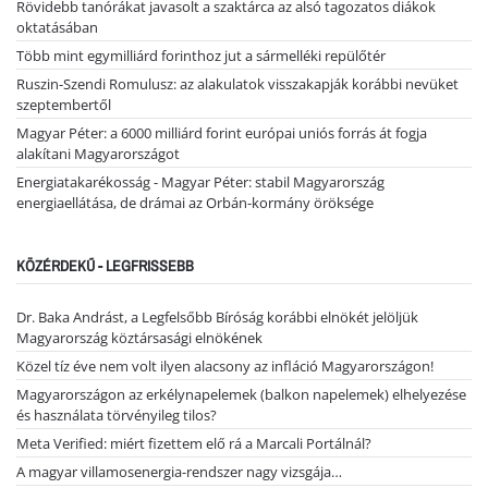
Rövidebb tanórákat javasolt a szaktárca az alsó tagozatos diákok
oktatásában
Több mint egymilliárd forinthoz jut a sármelléki repülőtér
Ruszin-Szendi Romulusz: az alakulatok visszakapják korábbi nevüket
szeptembertől
Magyar Péter: a 6000 milliárd forint európai uniós forrás át fogja
alakítani Magyarországot
Energiatakarékosság - Magyar Péter: stabil Magyarország
energiaellátása, de drámai az Orbán-kormány öröksége
KÖZÉRDEKŰ - LEGFRISSEBB
Dr. Baka Andrást, a Legfelsőbb Bíróság korábbi elnökét jelöljük
Magyarország köztársasági elnökének
Közel tíz éve nem volt ilyen alacsony az infláció Magyarországon!
Magyarországon az erkélynapelemek (balkon napelemek) elhelyezése
és használata törvényileg tilos?
Meta Verified: miért fizettem elő rá a Marcali Portálnál?
A magyar villamosenergia-rendszer nagy vizsgája…