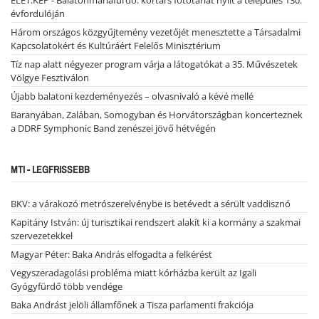
ÉLET.KÉP - Balatonmáriafürdő: kortárs fotótárlat nyílt a település 130.
évfordulóján
Három országos közgyűjtemény vezetőjét menesztette a Társadalmi
Kapcsolatokért és Kultúráért Felelős Minisztérium
Tíz nap alatt négyezer program várja a látogatókat a 35. Művészetek
Völgye Fesztiválon
Újabb balatoni kezdeményezés – olvasnivaló a kévé mellé
Baranyában, Zalában, Somogyban és Horvátországban koncerteznek
a DDRF Symphonic Band zenészei jövő hétvégén
MTI - LEGFRISSEBB
BKV: a várakozó metrószerelvénybe is betévedt a sérült vaddisznó
Kapitány István: új turisztikai rendszert alakít ki a kormány a szakmai
szervezetekkel
Magyar Péter: Baka András elfogadta a felkérést
Vegyszeradagolási probléma miatt kórházba került az Igali
Gyógyfürdő több vendége
Baka Andrást jelöli államfőnek a Tisza parlamenti frakciója