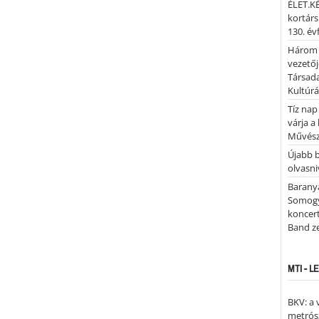
ÉLET.KÉ
kortárs
130. év
Három 
vezetőj
Társada
Kultúrá
Tíz nap
várja a
Művész
Újabb 
olvasni
Barany
Somogy
koncer
Band z
MTI - 
BKV: a
metrósz