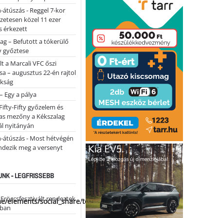
-átúszás - Reggel 7-kor
lőzetesen közel 11 ezer
 érkezett
ag – Befutott a tókerülő
y győztese
lt a Marcali VFC őszi
sa – augusztus 22-én rajtol
okság
 – Egy a pálya
Fifty-Fifty győzelem és
as mezőny a Kékszalag
ál nyitányán
n-átúszás - Most hétvégén
ndezik meg a versenyt
NK - LEGFRISSEBB
 Fröccsfesztivált rendeztek
me/elements/social_share/templates/template.php
iban