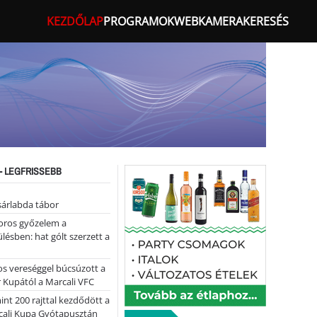
KEZDŐLAP
PROGRAMOK
WEBKAMERA
KERESÉS
- LEGFRISSEBB
sárlabda tábor
oros győzelem a
ülésben: hat gólt szerzett a
s vereséggel búcsúzott a
 Kupától a Marcali VFC
nt 200 rajttal kezdődött a
cali Kupa Gyótapusztán