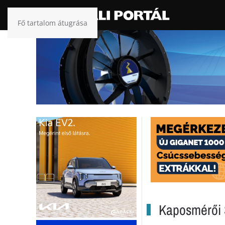
Fő tartalom átugrása
Kaposmérői 