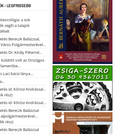
ÚK - LEGFRISSEBB
teorológia: a sok
k segíti a talajok
ődését
etés Bereczk Balázzsal,
i Város Polgármesterével…
etés Dr. Király Péterrel…
t küldött volt az Országos
rlamentbe…
s Laci bácsi lánya…
na…
etés id. Kőrösi Andrással…
k rész)
etés id. Kőrösi Andrással…
etés Bereczk Balázzsal
i alpolgármesterével…
ik rész)
etés Bereczk Balázzsal