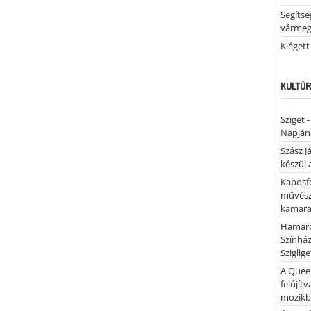
Segíts
várme
Kiégett
KULTÚR
Sziget 
Napján
Szász J
készül 
Kaposfe
művésze
kamaraz
Hamaro
Színhá
Sziglig
A Quee
felújítv
mozik