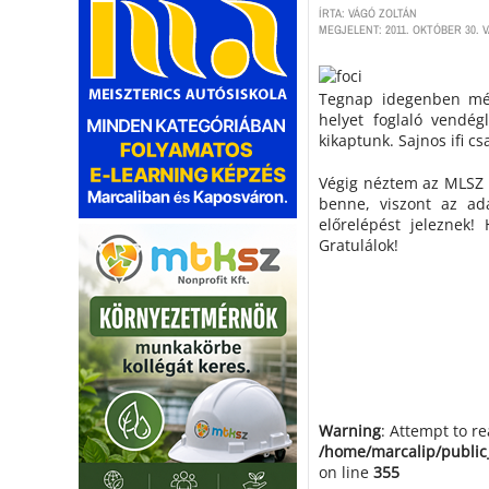
ÍRTA: VÁGÓ ZOLTÁN
MEGJELENT: 2011. OKTÓBER 30. V
Tegnap idegenben mér
helyet foglaló vendégl
kikaptunk. Sajnos ifi c
Végig néztem az MLSZ a
benne, viszont az ad
előrelépést jeleznek!
Gratulálok!
Warning
: Attempt to r
/home/marcalip/public
on line
355