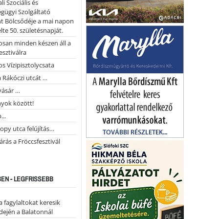
li Szociális és
gügyi Szolgáltató
t Bölcsődéje a mai napon
te 50. születésnapját.
san minden készen áll a
esztiválra
s Vízipisztolycsata
a Rákóczi utcát …
vásár …
yok között!
...
opy utca felújítás…
árás a Fröccsfesztivál
EN - LEGFRISSEBB
a fagylaltokat keresik
dején a Balatonnál