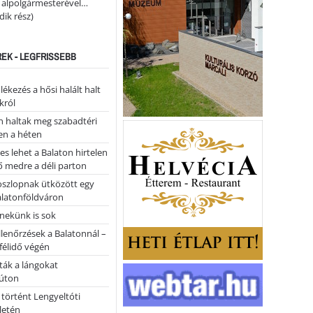
i alpolgármesterével…
ik rész)
REK - LEGFRISSEBB
kezés a hősi halált halt
król
 haltak meg szabadtéri
en a héten
es lehet a Balaton hirtelen
 medre a déli parton
oszlopnak ütközött egy
alatonföldváron
nekünk is sok
llenőrzések a Balatonnál –
 félidő végén
tták a lángokat
úton
 történt Lengyeltóti
letén