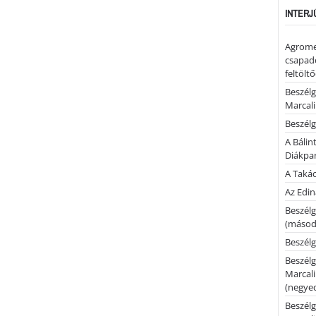
INTERJ
Agrome
csapadé
feltölt
Beszélg
Marcal
Beszélg
A Bálin
Diákpa
A Takác
Az Edi
Beszélg
(másodi
Beszélg
Beszélg
Marcal
(negyed
Beszélg