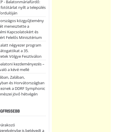
P - Balatonmáriafürdő:
 fotótárlat nyílt a település
fordulóján
országos közgyűjtemény
ét menesztette a
lmi Kapcsolatokért és
ért Felelős Minisztérium
 alatt négyezer program
 látogatókat a 35.
etek Völgye Fesztiválon
balatoni kezdeményezés –
való a kévé mellé
ában, Zalában,
ban és Horvátországban
teznek a DDRF Symphonic
enészei jövő hétvégén
LEGFRISSEBB
 várakozó
erelvénybe is betévedt a