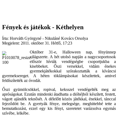
Fények és játékok - Kéthelyen
Írta: Horváth Györgyné - Nikuláné Kovács Orsolya
Megjelent: 2011. október 31. Hétfő, 17:23
Október 31-e, Halloween nap, fényünnep
világszerte. A hét utolsó napján a nagycsoportosok
először hívták vendégségbe csoportjukba a
kisebbeket. Őszi versekkel, vidám énekes
gyermekjátékokkal szórakoztatták a kíváncsi
gyermeksereget. A héten töklámpásokat készítettek, amivel
feldíszítették az óvodát.
Őszi gyümölcsökkel, ropival, keksszel vendégelték meg az
apróságokat. Ezután mindenki átadhatta a dióhéjból készített, festett,
vágott ajándék teknősét. A délelőtt közös játékkal, énekkel, tánccal
fejeződött be. A gyertyák fénye, melegsége, meghittebbé tette a
bemutatkozást, ezzel egy kis fényt, szeretetet varázsolva egymás
szívébe, lelkébe.