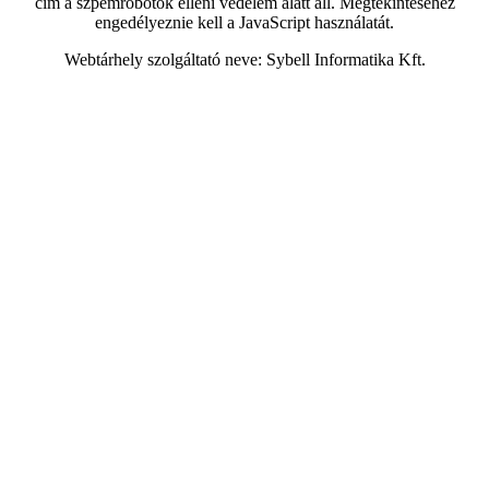
cím a szpemrobotok elleni védelem alatt áll. Megtekintéséhez
engedélyeznie kell a JavaScript használatát.
Webtárhely szolgáltató neve: Sybell Informatika Kft.