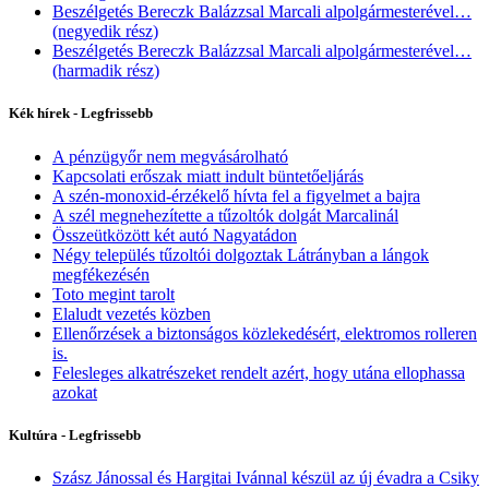
Beszélgetés Bereczk Balázzsal Marcali alpolgármesterével…
(negyedik rész)
Beszélgetés Bereczk Balázzsal Marcali alpolgármesterével…
(harmadik rész)
Kék hírek - Legfrissebb
A pénzügyőr nem megvásárolható
Kapcsolati erőszak miatt indult büntetőeljárás
A szén-monoxid-érzékelő hívta fel a figyelmet a bajra
A szél megnehezítette a tűzoltók dolgát Marcalinál
Összeütközött két autó Nagyatádon
Négy település tűzoltói dolgoztak Látrányban a lángok
megfékezésén
Toto megint tarolt
Elaludt vezetés közben
Ellenőrzések a biztonságos közlekedésért, elektromos rolleren
is.
Felesleges alkatrészeket rendelt azért, hogy utána ellophassa
azokat
Kultúra - Legfrissebb
Szász Jánossal és Hargitai Ivánnal készül az új évadra a Csiky