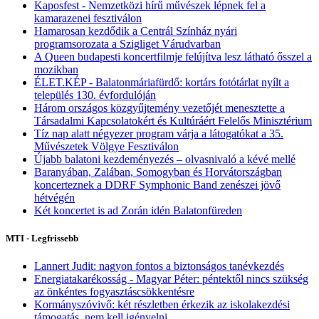
Kaposfest - Nemzetközi hírű művészek lépnek fel a
kamarazenei fesztiválon
Hamarosan kezdődik a Centrál Színház nyári
programsorozata a Szigliget Várudvarban
A Queen budapesti koncertfilmje felújítva lesz látható ősszel a
mozikban
ÉLET.KÉP - Balatonmáriafürdő: kortárs fotótárlat nyílt a
település 130. évfordulóján
Három országos közgyűjtemény vezetőjét menesztette a
Társadalmi Kapcsolatokért és Kultúráért Felelős Minisztérium
Tíz nap alatt négyezer program várja a látogatókat a 35.
Művészetek Völgye Fesztiválon
Újabb balatoni kezdeményezés – olvasnivaló a kévé mellé
Baranyában, Zalában, Somogyban és Horvátországban
koncerteznek a DDRF Symphonic Band zenészei jövő
hétvégén
Két koncertet is ad Zorán idén Balatonfüreden
MTI - Legfrissebb
Lannert Judit: nagyon fontos a biztonságos tanévkezdés
Energiatakarékosság - Magyar Péter: péntektől nincs szükség
az önkéntes fogyasztáscsökkentésre
Kormányszóvivő: két részletben érkezik az iskolakezdési
támogatás, nem kell igényelni