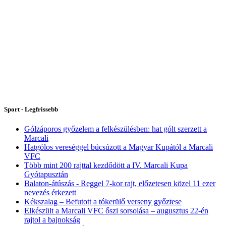
Sport - Legfrissebb
Gólzáporos győzelem a felkészülésben: hat gólt szerzett a
Marcali
Hatgólos vereséggel búcsúzott a Magyar Kupától a Marcali
VFC
Több mint 200 rajttal kezdődött a IV. Marcali Kupa
Gyótapusztán
Balaton-átúszás - Reggel 7-kor rajt, előzetesen közel 11 ezer
nevezés érkezett
Kékszalag – Befutott a tókerülő verseny győztese
Elkészült a Marcali VFC őszi sorsolása – augusztus 22-én
rajtol a bajnokság