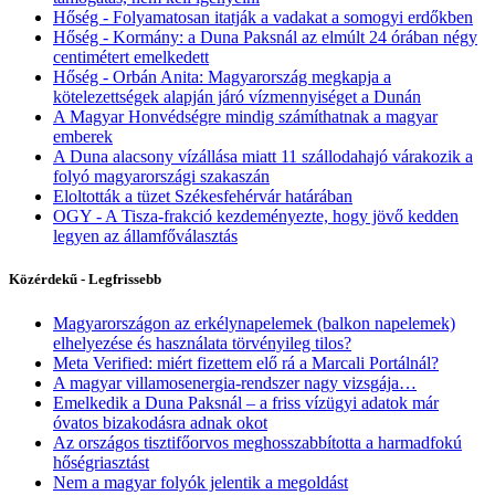
Hőség - Folyamatosan itatják a vadakat a somogyi erdőkben
Hőség - Kormány: a Duna Paksnál az elmúlt 24 órában négy
centimétert emelkedett
Hőség - Orbán Anita: Magyarország megkapja a
kötelezettségek alapján járó vízmennyiséget a Dunán
A Magyar Honvédségre mindig számíthatnak a magyar
emberek
A Duna alacsony vízállása miatt 11 szállodahajó várakozik a
folyó magyarországi szakaszán
Eloltották a tüzet Székesfehérvár határában
OGY - A Tisza-frakció kezdeményezte, hogy jövő kedden
legyen az államfőválasztás
Közérdekű - Legfrissebb
Magyarországon az erkélynapelemek (balkon napelemek)
elhelyezése és használata törvényileg tilos?
Meta Verified: miért fizettem elő rá a Marcali Portálnál?
A magyar villamosenergia-rendszer nagy vizsgája…
Emelkedik a Duna Paksnál – a friss vízügyi adatok már
óvatos bizakodásra adnak okot
Az országos tisztifőorvos meghosszabbította a harmadfokú
hőségriasztást
Nem a magyar folyók jelentik a megoldást