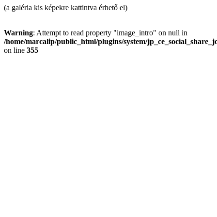
(a galéria kis képekre kattintva érhető el)
Warning
: Attempt to read property "image_intro" on null in
/home/marcalip/public_html/plugins/system/jp_ce_social_share_j
on line
355