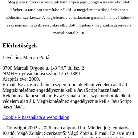
Megjelenés:
Szerkesztőségünk fenntartja a jogot, hogy a részére elküldött
híreket - a tartalom csorbítása nélkül - a megjelentethetőség érdekében
módosítsa, szerkessze. A megjelenésre vonatkozóan garanciát nem vállalunk -
azaz nem mindegyik, részünkre elküldött hír jelenik meg szükségszerűen a
marcaliportal.hu-n.
Elérhetőségek
Levélcím: Marcali Portál
8700 Marcali Orgona u. 1-3 "A" lh. fsz. 2
NMHH nyilvántartási szám: 1253-3889
Alapítás éve: 2000.
E-mail:
Ez az e-mail-cím a szpemrobotok elleni védelem alatt áll.
Megtekintéséhez engedélyeznie kell a JavaScript használatát.
Reklámmal kapcsolatban:
Ez az e-mail-cím a szpemrobotok elleni
védelem alatt áll. Megtekintéséhez engedélyeznie kell a JavaScript
használatát.
Cookie-k használata a weboldalon
Copyright 2003 - 2026. marcaliportal.hu. Minden jog fenntartva.
Kiadó: Vágó Zoltán; Szerkesztő: Vágó Zoltán. E-mail:
Ez az e-mail-