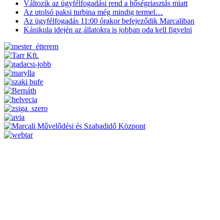
Változik az ügyfélfogadási rend a hőségriasztás miatt
Az utolsó paksi turbina még mindig termel…
Az ügyfélfogadás 11:00 órakor befejeződik Marcaliban
Kánikula idején az állatokra is jobban oda kell figyelni