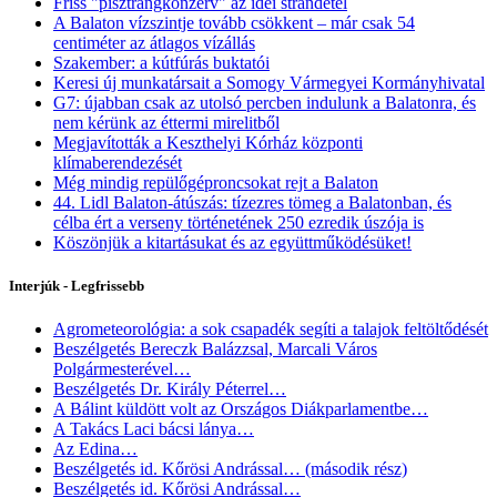
Friss "pisztrángkonzerv" az idei strandétel
A Balaton vízszintje tovább csökkent – már csak 54
centiméter az átlagos vízállás
Szakember: a kútfúrás buktatói
Keresi új munkatársait a Somogy Vármegyei Kormányhivatal
G7: újabban csak az utolsó percben indulunk a Balatonra, és
nem kérünk az éttermi mirelitből
Megjavították a Keszthelyi Kórház központi
klímaberendezését
Még mindig repülőgéproncsokat rejt a Balaton
44. Lidl Balaton-átúszás: tízezres tömeg a Balatonban, és
célba ért a verseny történetének 250 ezredik úszója is
Köszönjük a kitartásukat és az együttműködésüket!
Interjúk - Legfrissebb
Agrometeorológia: a sok csapadék segíti a talajok feltöltődését
Beszélgetés Bereczk Balázzsal, Marcali Város
Polgármesterével…
Beszélgetés Dr. Király Péterrel…
A Bálint küldött volt az Országos Diákparlamentbe…
A Takács Laci bácsi lánya…
Az Edina…
Beszélgetés id. Kőrösi Andrással… (második rész)
Beszélgetés id. Kőrösi Andrással…