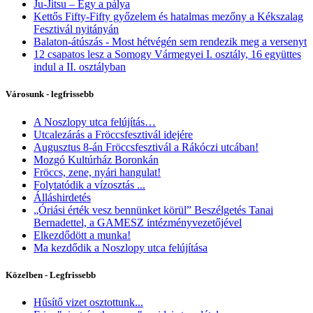
Ju-Jitsu – Egy a pálya
Kettős Fifty-Fifty győzelem és hatalmas mezőny a Kékszalag
Fesztivál nyitányán
Balaton-átúszás - Most hétvégén sem rendezik meg a versenyt
12 csapatos lesz a Somogy Vármegyei I. osztály, 16 együttes
indul a II. osztályban
Városunk - legfrissebb
A Noszlopy utca felújítás…
Utcalezárás a Fröccsfesztivál idejére
Augusztus 8-án Fröccsfesztivál a Rákóczi utcában!
Mozgó Kultúrház Boronkán
Fröccs, zene, nyári hangulat!
Folytatódik a vízosztás ...
Álláshirdetés
„Óriási érték vesz bennünket körül” Beszélgetés Tanai
Bernadettel, a GAMESZ intézményvezetőjével
Elkezdődött a munka!
Ma kezdődik a Noszlopy utca felújítása
Közelben - Legfrissebb
Hűsítő vizet osztottunk...