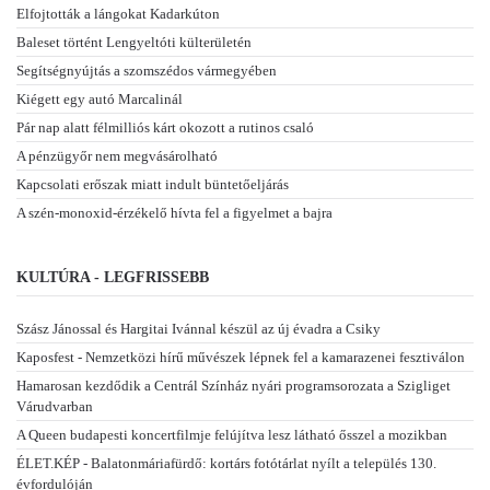
Elfojtották a lángokat Kadarkúton
Baleset történt Lengyeltóti külterületén
Segítségnyújtás a szomszédos vármegyében
Kiégett egy autó Marcalinál
Pár nap alatt félmilliós kárt okozott a rutinos csaló
A pénzügyőr nem megvásárolható
Kapcsolati erőszak miatt indult büntetőeljárás
A szén-monoxid-érzékelő hívta fel a figyelmet a bajra
KULTÚRA - LEGFRISSEBB
Szász Jánossal és Hargitai Ivánnal készül az új évadra a Csiky
Kaposfest - Nemzetközi hírű művészek lépnek fel a kamarazenei fesztiválon
Hamarosan kezdődik a Centrál Színház nyári programsorozata a Szigliget
Várudvarban
A Queen budapesti koncertfilmje felújítva lesz látható ősszel a mozikban
ÉLET.KÉP - Balatonmáriafürdő: kortárs fotótárlat nyílt a település 130.
évfordulóján