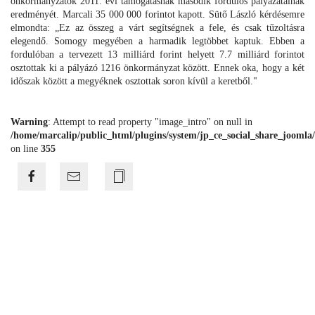
önkormányzatok 2011. évi támogatásnak második fordulós pályázatainak
eredményét. Marcali 35 000 000 forintot kapott. Sütő László kérdésemre
elmondta: „Ez az összeg a várt segítségnek a fele, és csak tűzoltásra
elegendő. Somogy megyében a harmadik legtöbbet kaptuk. Ebben a
fordulóban a tervezett 13 milliárd forint helyett 7.7 milliárd forintot
osztottak ki a pályázó 1216 önkormányzat között. Ennek oka, hogy a két
időszak között a megyéknek osztottak soron kívül a keretből."
Warning
: Attempt to read property "image_intro" on null in
/home/marcalip/public_html/plugins/system/jp_ce_social_share_joomla/
on line
355