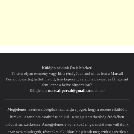
Küldjön nekünk Ön is híreket!
Történt olyan esemény vagy hír a térségében ami nincs fent a Marcali
Portálon, esetleg hallott, látott, fényképezett, valami érdekeset és Ön szerint
fent lenne a helye hírportálon?
Küldje el a
marcaliportal@gmail.com
címre!
Megjelenés:
Szerkesztőségünk fenntartja a jogot, hogy a részére elküldött
híreket - a tartalom csorbítása nélkül - a megjelentethetőség érdekében
módosítsa, szerkessze. A megjelenésre vonatkozóan garanciát nem vállalunk
- azaz nem mindegyik, részünkre elküldött hír jelenik meg szükségszerűen a