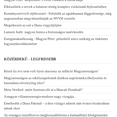
Elkészültek a tervek a balatoni térség komplex víziközmű-fejlesztéséhez
Kormányszóvivői tájékoztató - Erősödik az agrárkamara függetlensége, még
augusztusban megválaszthatják az NVVH vezetőit
Megérkezett az eső a Duna vízgyűjtőjére
Lannert Judit: nagyon fontos a biztonságos tanévkezdés
Energiatakarékosság - Magyar Péter: péntektől nincs szükség az önkéntes
fogyasztáscsökkentésre
KÖZÉRDEKŰ - LEGFRISSEBB
Közel tíz éve nem volt ilyen alacsony az infláció Magyarországon!
Magyarországon az erkélynapelemek (balkon napelemek) elhelyezése és
használata törvényileg tilos?
Meta Verified: miért fizettem elő rá a Marcali Portálnál?
A magyar villamosenergia-rendszer nagy vizsgája…
Emelkedik a Duna Paksnál – a friss vízügyi adatok már óvatos bizakodásra
adnak okot
Az országos tisztifőorvos meghosszabbította a harmadfokú hőségriasztást