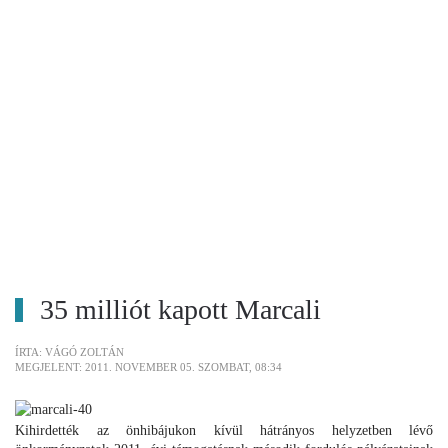
35 milliót kapott Marcali
ÍRTA: VÁGÓ ZOLTÁN
MEGJELENT: 2011. NOVEMBER 05. SZOMBAT, 08:34
Kihirdették az önhibájukon kívül hátrányos helyzetben lévő