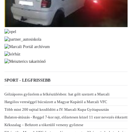
SPORT - LEGFRISSEBB
Gólzáporos győzelem a felkészülésben: hat gólt szerzett a Marcali
Hatgólos vereséggel búcsúzott a Magyar Kupától a Marcali VFC
Több mint 200 rajttal kezdődött a IV. Marcali Kupa Gyótapusztán
Balaton-átúszás - Reggel 7-kor rajt, előzetesen közel 11 ezer nevezés érkezett
Kékszalag – Befutott a tókerülő verseny győztese