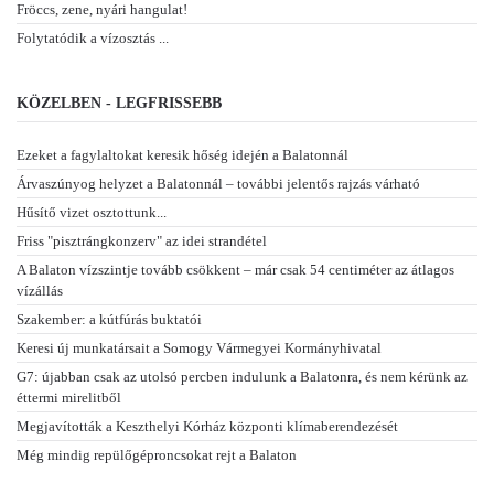
Fröccs, zene, nyári hangulat!
Folytatódik a vízosztás ...
KÖZELBEN - LEGFRISSEBB
Ezeket a fagylaltokat keresik hőség idején a Balatonnál
Árvaszúnyog helyzet a Balatonnál – további jelentős rajzás várható
Hűsítő vizet osztottunk...
Friss "pisztrángkonzerv" az idei strandétel
A Balaton vízszintje tovább csökkent – már csak 54 centiméter az átlagos
vízállás
Szakember: a kútfúrás buktatói
Keresi új munkatársait a Somogy Vármegyei Kormányhivatal
G7: újabban csak az utolsó percben indulunk a Balatonra, és nem kérünk az
éttermi mirelitből
Megjavították a Keszthelyi Kórház központi klímaberendezését
Még mindig repülőgéproncsokat rejt a Balaton