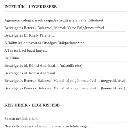
INTERJÚK - LEGFRISSEBB
Agrometeorológia: a sok csapadék segíti a talajok feltöltődését
Beszélgetés Bereczk Balázzsal, Marcali Város Polgármesterével…
Beszélgetés Dr. Király Péterrel…
A Bálint küldött volt az Országos Diákparlamentbe…
A Takács Laci bácsi lánya…
Az Edina…
Beszélgetés id. Kőrösi Andrással… (második rész)
Beszélgetés id. Kőrösi Andrással…
Beszélgetés Bereczk Balázzsal Marcali alpolgármesterével… (negyedik rész)
Beszélgetés Bereczk Balázzsal Marcali alpolgármesterével… (harmadik rész)
KÉK HÍREK - LEGFRISSEBB
Ez már nekünk is sok
Nyári ellenőrzések a Balatonnál – az első félidő végén