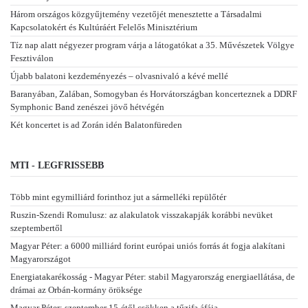
Három országos közgyűjtemény vezetőjét menesztette a Társadalmi
Kapcsolatokért és Kultúráért Felelős Minisztérium
Tíz nap alatt négyezer program várja a látogatókat a 35. Művészetek Völgye
Fesztiválon
Újabb balatoni kezdeményezés – olvasnivaló a kévé mellé
Baranyában, Zalában, Somogyban és Horvátországban koncerteznek a DDRF
Symphonic Band zenészei jövő hétvégén
Két koncertet is ad Zorán idén Balatonfüreden
MTI - LEGFRISSEBB
Több mint egymilliárd forinthoz jut a sármelléki repülőtér
Ruszin-Szendi Romulusz: az alakulatok visszakapják korábbi nevüket
szeptembertől
Magyar Péter: a 6000 milliárd forint európai uniós forrás át fogja alakítani
Magyarországot
Energiatakarékosság - Magyar Péter: stabil Magyarország energiaellátása, de
drámai az Orbán-kormány öröksége
Magyar Péter: szeptember 15-étől csökken a tűzifa áfája