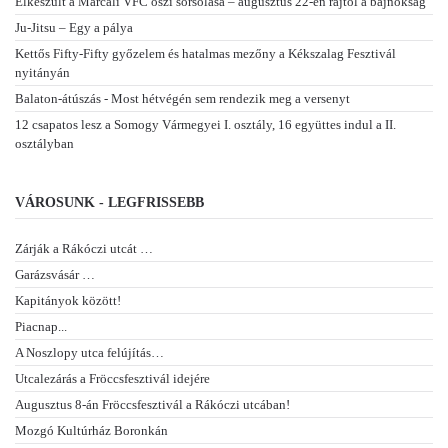
Elkészült a Marcali VFC őszi sorsolása – augusztus 22-én rajtol a bajnokság
Ju-Jitsu – Egy a pálya
Kettős Fifty-Fifty győzelem és hatalmas mezőny a Kékszalag Fesztivál
nyitányán
Balaton-átúszás - Most hétvégén sem rendezik meg a versenyt
12 csapatos lesz a Somogy Vármegyei I. osztály, 16 együttes indul a II.
osztályban
VÁROSUNK - LEGFRISSEBB
Zárják a Rákóczi utcát …
Garázsvásár …
Kapitányok között!
Piacnap...
A Noszlopy utca felújítás…
Utcalezárás a Fröccsfesztivál idejére
Augusztus 8-án Fröccsfesztivál a Rákóczi utcában!
Mozgó Kultúrház Boronkán