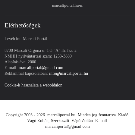
marcaliportal.hu-n.
Elérhetőségek
Levélcím: Marcali Portál
8700 Marcali Orgona u. 1-3 "A" lh. fsz. 2
NMHH nyilvántartási szám: 1253-3889
Alapítás éve: 2000.
E-mail:
marcaliportal@gmail.com
Reklámmal kapcsolatban:
info@marcaliportal.hu
Cookie-k használata a weboldalon
Copyright 2003 - 2026. marcaliportal.hu. Minden jog fenntartva. Kiadó:
Vágó Zoltán; Szerkesztő: Vágó Zoltán. E-mail:
marcaliportal@gmail.com