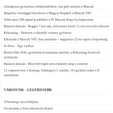
Gólzáporos győzelem a felkészülésben: hat gólt szerzett a Marcali
Hatgólos vereséggel búcsúzott a Magyar Kupától a Marcali VFC
Több mint 200 rajttal kezdődött a IV. Marcali Kupa Gyótapusztán
Balaton-átúszás - Reggel 7-kor rajt, előzetesen közel 11 ezer nevezés érkezett
Kékszalag – Befutott a tókerülő verseny győztese
Elkészült a Marcali VFC őszi sorsolása – augusztus 22-én rajtol a bajnokság
Ju-Jitsu – Egy a pálya
Kettős Fifty-Fifty győzelem és hatalmas mezőny a Kékszalag Fesztivál
nyitányán
Balaton-átúszás - Most hétvégén sem rendezik meg a versenyt
12 csapatos lesz a Somogy Vármegyei I. osztály, 16 együttes indul a II.
osztályban
VÁROSUNK - LEGFRISSEBB
A Noszlopy utca felújítás…
Utcalezárás a Fröccsfesztivál idejére