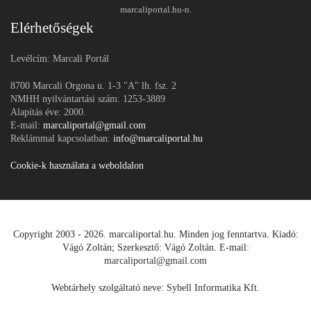
marcaliportal.hu-n.
Elérhetőségek
Levélcím: Marcali Portál
8700 Marcali Orgona u. 1-3 "A" lh. fsz. 2
NMHH nyilvántartási szám: 1253-3889
Alapítás éve: 2000.
E-mail:
marcaliportal@gmail.com
Reklámmal kapcsolatban:
info@marcaliportal.hu
Cookie-k használata a weboldalon
Copyright 2003 - 2026. marcaliportal.hu. Minden jog fenntartva. Kiadó:
Vágó Zoltán; Szerkesztő: Vágó Zoltán. E-mail:
marcaliportal@gmail.com
Webtárhely szolgáltató neve: Sybell Informatika Kft.