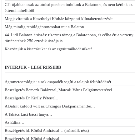
G7: újabban csak az utolsó percben indulunk a Balatonra, és nem kérünk az
éttermi mirelitből
Megjavították a Keszthelyi Kórház központi klímaberendezését
Még mindig repülőgéproncsokat rejt a Balaton
44. Lidl Balaton-átúszás: tízezres tömeg a Balatonban, és célba ért a verseny
történetének 250 ezredik úszója is
Köszönjük a kitartásukat és az együttműködésüket!
INTERJÚK - LEGFRISSEBB
Agrometeorológia: a sok csapadék segíti a talajok feltöltődését
Beszélgetés Bereczk Balázzsal, Marcali Város Polgármesterével…
Beszélgetés Dr. Király Péterrel…
A Bálint küldött volt az Országos Diákparlamentbe…
A Takács Laci bácsi lánya…
Az Edina…
Beszélgetés id. Kőrösi Andrással… (második rész)
Beszélgetés id. Kőrösi Andrással…