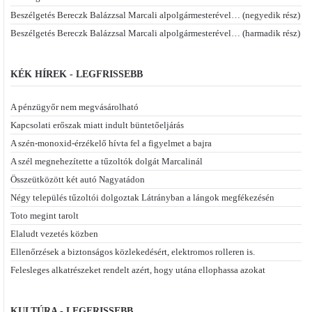
Beszélgetés Bereczk Balázzsal Marcali alpolgármesterével… (negyedik rész)
Beszélgetés Bereczk Balázzsal Marcali alpolgármesterével… (harmadik rész)
KÉK HÍREK - LEGFRISSEBB
A pénzügyőr nem megvásárolható
Kapcsolati erőszak miatt indult büntetőeljárás
A szén-monoxid-érzékelő hívta fel a figyelmet a bajra
A szél megnehezítette a tűzoltók dolgát Marcalinál
Összeütközött két autó Nagyatádon
Négy település tűzoltói dolgoztak Látrányban a lángok megfékezésén
Toto megint tarolt
Elaludt vezetés közben
Ellenőrzések a biztonságos közlekedésért, elektromos rolleren is.
Felesleges alkatrészeket rendelt azért, hogy utána ellophassa azokat
KULTÚRA - LEGFRISSEBB