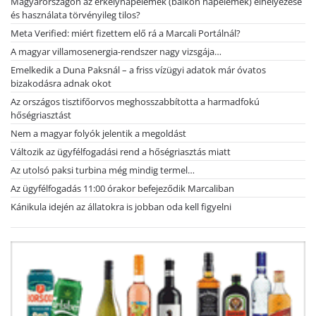
Magyarországon az erkélynapelemek (balkon napelemek) elhelyezése
és használata törvényileg tilos?
Meta Verified: miért fizettem elő rá a Marcali Portálnál?
A magyar villamosenergia-rendszer nagy vizsgája…
Emelkedik a Duna Paksnál – a friss vízügyi adatok már óvatos
bizakodásra adnak okot
Az országos tisztifőorvos meghosszabbította a harmadfokú
hőségriasztást
Nem a magyar folyók jelentik a megoldást
Változik az ügyfélfogadási rend a hőségriasztás miatt
Az utolsó paksi turbina még mindig termel…
Az ügyfélfogadás 11:00 órakor befejeződik Marcaliban
Kánikula idején az állatokra is jobban oda kell figyelni