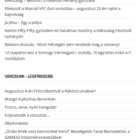
Kékszalag – Befutott a tókerülő verseny győztese
Elkészült a Marcali VFC őszi sorsolása – augusztus 22-én rajtol a
bajnokság
Ju-Jitsu – Egy a pálya
Kettős Fifty-Fifty győzelem és hatalmas mezőny a Kékszalag Fesztivál
nyitányán
Balaton-átúszás - Most hétvégén sem rendezik meg a versenyt
12 csapatos lesz a Somogy Vármegyei I. osztály, 16 együttes indul a II.
osztályban
VÁROSUNK - LEGFRISSEBB
Augusztus 8-án Fröccsfesztivál a Rákóczi utcában!
Mozgó Kultúrház Boronkán
Fröccs, zene, nyári hangulat!
Folytatódik a vízosztás ...
Álláshirdetés
„Óriási érték vesz bennünket körül” Beszélgetés Tanai Bernadettel, a
GAMESZ intézményvezetőjével