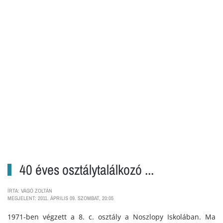
40 éves osztálytalálkozó ...
ÍRTA: VÁGÓ ZOLTÁN
MEGJELENT: 2011. ÁPRILIS 09. SZOMBAT, 20:05
1971-ben végzett a 8. c. osztály a Noszlopy Iskolában. Ma