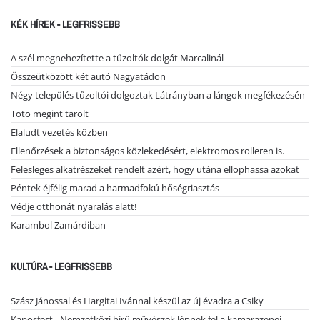
KÉK HÍREK - LEGFRISSEBB
A szél megnehezítette a tűzoltók dolgát Marcalinál
Összeütközött két autó Nagyatádon
Négy település tűzoltói dolgoztak Látrányban a lángok megfékezésén
Toto megint tarolt
Elaludt vezetés közben
Ellenőrzések a biztonságos közlekedésért, elektromos rolleren is.
Felesleges alkatrészeket rendelt azért, hogy utána ellophassa azokat
Péntek éjfélig marad a harmadfokú hőségriasztás
Védje otthonát nyaralás alatt!
Karambol Zamárdiban
KULTÚRA - LEGFRISSEBB
Szász Jánossal és Hargitai Ivánnal készül az új évadra a Csiky
Kaposfest - Nemzetközi hírű művészek lépnek fel a kamarazenei