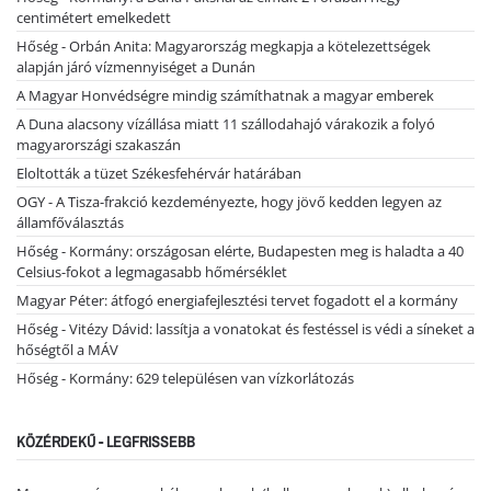
centimétert emelkedett
Hőség - Orbán Anita: Magyarország megkapja a kötelezettségek
alapján járó vízmennyiséget a Dunán
A Magyar Honvédségre mindig számíthatnak a magyar emberek
A Duna alacsony vízállása miatt 11 szállodahajó várakozik a folyó
magyarországi szakaszán
Eloltották a tüzet Székesfehérvár határában
OGY - A Tisza-frakció kezdeményezte, hogy jövő kedden legyen az
államfőválasztás
Hőség - Kormány: országosan elérte, Budapesten meg is haladta a 40
Celsius-fokot a legmagasabb hőmérséklet
Magyar Péter: átfogó energiafejlesztési tervet fogadott el a kormány
Hőség - Vitézy Dávid: lassítja a vonatokat és festéssel is védi a síneket a
hőségtől a MÁV
Hőség - Kormány: 629 településen van vízkorlátozás
KÖZÉRDEKŰ - LEGFRISSEBB