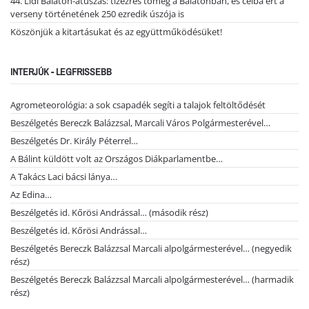
44. Lidl Balaton-átúszás: tízezres tömeg a Balatonban, és célba ért a
verseny történetének 250 ezredik úszója is
Köszönjük a kitartásukat és az együttműködésüket!
INTERJÚK - LEGFRISSEBB
Agrometeorológia: a sok csapadék segíti a talajok feltöltődését
Beszélgetés Bereczk Balázzsal, Marcali Város Polgármesterével…
Beszélgetés Dr. Király Péterrel…
A Bálint küldött volt az Országos Diákparlamentbe…
A Takács Laci bácsi lánya…
Az Edina…
Beszélgetés id. Kőrösi Andrással… (második rész)
Beszélgetés id. Kőrösi Andrással…
Beszélgetés Bereczk Balázzsal Marcali alpolgármesterével… (negyedik
rész)
Beszélgetés Bereczk Balázzsal Marcali alpolgármesterével… (harmadik
rész)