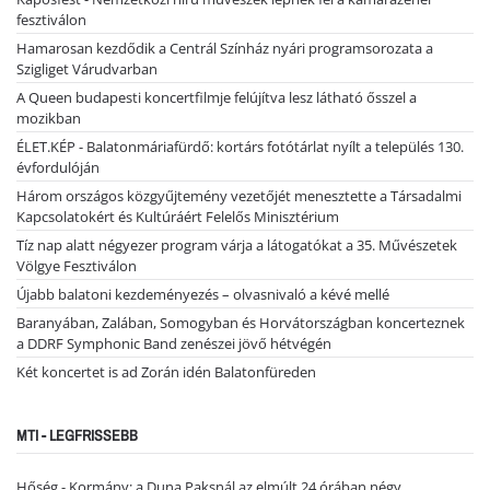
fesztiválon
Hamarosan kezdődik a Centrál Színház nyári programsorozata a
Szigliget Várudvarban
A Queen budapesti koncertfilmje felújítva lesz látható ősszel a
mozikban
ÉLET.KÉP - Balatonmáriafürdő: kortárs fotótárlat nyílt a település 130.
évfordulóján
Három országos közgyűjtemény vezetőjét menesztette a Társadalmi
Kapcsolatokért és Kultúráért Felelős Minisztérium
Tíz nap alatt négyezer program várja a látogatókat a 35. Művészetek
Völgye Fesztiválon
Újabb balatoni kezdeményezés – olvasnivaló a kévé mellé
Baranyában, Zalában, Somogyban és Horvátországban koncerteznek
a DDRF Symphonic Band zenészei jövő hétvégén
Két koncertet is ad Zorán idén Balatonfüreden
MTI - LEGFRISSEBB
Hőség - Kormány: a Duna Paksnál az elmúlt 24 órában négy