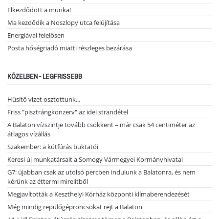
Elkezdődött a munka!
Ma kezdődik a Noszlopy utca felújítása
Energiával felelősen
Posta hőségriadó miatti részleges bezárása
KÖZELBEN - LEGFRISSEBB
Hűsítő vizet osztottunk...
Friss "pisztrángkonzerv" az idei strandétel
A Balaton vízszintje tovább csökkent – már csak 54 centiméter az
átlagos vízállás
Szakember: a kútfúrás buktatói
Keresi új munkatársait a Somogy Vármegyei Kormányhivatal
G7: újabban csak az utolsó percben indulunk a Balatonra, és nem
kérünk az éttermi mirelitből
Megjavították a Keszthelyi Kórház központi klímaberendezését
Még mindig repülőgéproncsokat rejt a Balaton