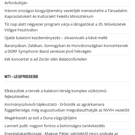
évfordulóján
Három országos közgyűjtemény vezetőjét menesztette a Társadalmi
Kapcsolatokért és Kultúráért Felelős Minisztérium
Tíz nap alatt négyezer program várja a látogatókat a 35. Művészetek
Völgye Fesztiválon
Újabb balatoni kezdeményezés – olvasnivaló a kévé mellé
Baranyában, Zalában, Somogyban és Horvátországban koncerteznek
a DDRF Symphonic Band zenészei jövő hétvégén
Két koncertet is ad Zorán idén Balatonfüreden
MTI - LEGFRISSEBB
Elkészültek a tervek a balatoni térség komplex víziközmű-
fejlesztéséhez
Kormányszóvivői tájékoztató - Erősödik az agrárkamara
függetlensége, még augusztusban megválaszthatják az NVVH vezetőit
Megérkezett az eső a Duna vízgyűjtőjére
Lannert Judit: nagyon fontos a biztonságos tanévkezdés
Energiatakarékosság - Magyar Péter: péntektől nincs szükség az