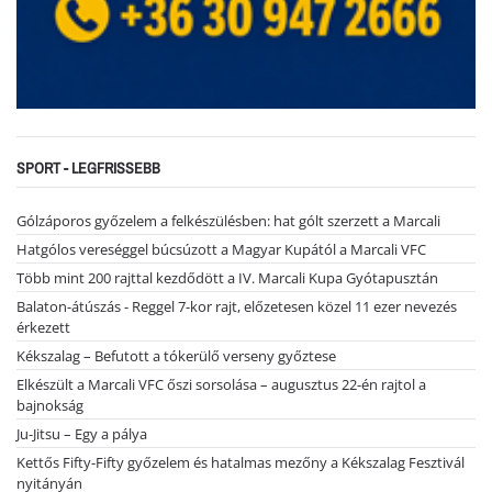
SPORT - LEGFRISSEBB
Gólzáporos győzelem a felkészülésben: hat gólt szerzett a Marcali
Hatgólos vereséggel búcsúzott a Magyar Kupától a Marcali VFC
Több mint 200 rajttal kezdődött a IV. Marcali Kupa Gyótapusztán
Balaton-átúszás - Reggel 7-kor rajt, előzetesen közel 11 ezer nevezés
érkezett
Kékszalag – Befutott a tókerülő verseny győztese
Elkészült a Marcali VFC őszi sorsolása – augusztus 22-én rajtol a
bajnokság
Ju-Jitsu – Egy a pálya
Kettős Fifty-Fifty győzelem és hatalmas mezőny a Kékszalag Fesztivál
nyitányán