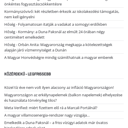
önkéntes fogyasztáscsökkentésre
Kormányszóvivő: két részletben érkezik az iskolakezdési támogatás,
nem kell igényelni
Hőség - Folyamatosan itatják a vadakat a somogyi erdőkben
Hőség - Kormány: a Duna Paksnál az elmúlt 24 órában négy
centimétert emelkedett
Hőség - Orbán Anita: Magyarország megkapja a kötelezettségek
alapján járó vízmennyiséget a Dunán
A Magyar Honvédségre mindig számíthatnak a magyar emberek
KÖZÉRDEKŰ - LEGFRISSEBB
Közel tíz éve nem volt ilyen alacsony az infláció Magyarországon!
Magyarországon az erkélynapelemek (balkon napelemek) elhelyezése
és használata törvényileg tilos?
Meta Verified: miért fizettem elő rá a Marcali Portálnál?
A magyar villamosenergia-rendszer nagy vizsgája…
Emelkedik a Duna Paksnál – a friss vízügyi adatok már óvatos