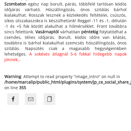
Szombaton
egész nap borult, párás, többfelé tartósan ködös
időjárás várható. Hószállingózás, ónos szitálás bárhol
kialakulhat. Rosszak lesznek a közlekedés feltételei, csúszós,
síkos útszakaszokra is készülhetünk! Reggel -11 és -1, délután
-1 és +5 fok között alakulhat a hőmérséklet. Front továbbra
sincs felettünk.
Vasárnaptól
várhatóan
péntekig
folytatódhat a
csendes, télies időjárás. Borult, ködös időre van kilátás,
továbbra is bárhol kialakulhat szemcsés hószállingózás, ónos
szitálás. Napsütés csak a magasabb hegységeinkben
lehetséges.
A sokéves átlagnál 5-6 fokkal hidegebb napok
jönnek...
Warning
: Attempt to read property "image_intro" on null in
/home/marcalip/public_html/plugins/system/jp_ce_social_share
on line
355