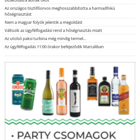
bizakodásra adnak okot
Az országos tisztifőorvos meghosszabbította a harmadfokú
hőségriasztást
Nem a magyar folyók jelentik a megoldást
Változik az ügyfélfogadási rend a hőségriasztás miatt
Az utolsó paksi turbina még mindig termel…
Az ügyfélfogadás 11:00 órakor befejeződik Marcaliban