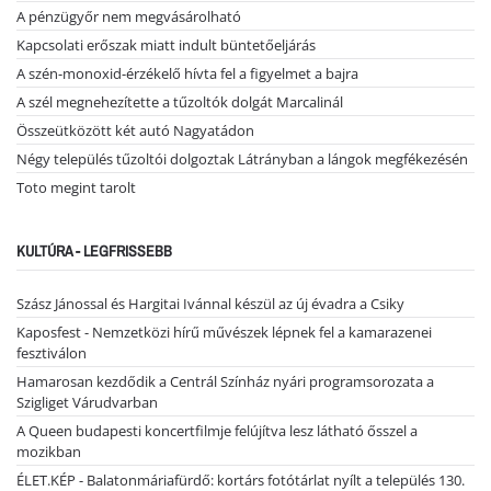
A pénzügyőr nem megvásárolható
Kapcsolati erőszak miatt indult büntetőeljárás
A szén-monoxid-érzékelő hívta fel a figyelmet a bajra
A szél megnehezítette a tűzoltók dolgát Marcalinál
Összeütközött két autó Nagyatádon
Négy település tűzoltói dolgoztak Látrányban a lángok megfékezésén
Toto megint tarolt
KULTÚRA - LEGFRISSEBB
Szász Jánossal és Hargitai Ivánnal készül az új évadra a Csiky
Kaposfest - Nemzetközi hírű művészek lépnek fel a kamarazenei
fesztiválon
Hamarosan kezdődik a Centrál Színház nyári programsorozata a
Szigliget Várudvarban
A Queen budapesti koncertfilmje felújítva lesz látható ősszel a
mozikban
ÉLET.KÉP - Balatonmáriafürdő: kortárs fotótárlat nyílt a település 130.