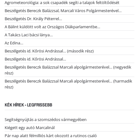
Agrometeorológia: a sok csapadék segíti a talajok feltöltődését
Beszélgetés Bereczk Balázzsal, Marcali Város Polgármesterével…
Beszélgetés Dr. Király Péterrel…
A Bálint küldött volt az Országos Diákparlamentbe…
A Takács Laci bácsi lánya…
Az Edina…
Beszélgetés id. Kőrösi Andrással… (második rész)
Beszélgetés id. Kőrösi Andrással…
Beszélgetés Bereczk Balázzsal Marcali alpolgármesterével… (negyedik
rész)
Beszélgetés Bereczk Balázzsal Marcali alpolgármesterével… (harmadik
rész)
KÉK HÍREK - LEGFRISSEBB
Segítségnyújtás a szomszédos vármegyében
Kiégett egy autó Marcalinál
Pár nap alatt félmilliós kárt okozott a rutinos csaló