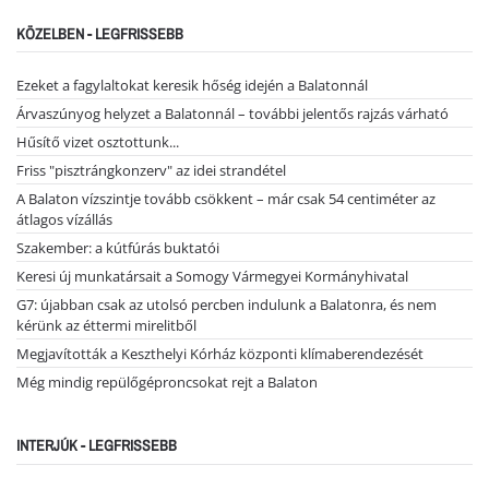
KÖZELBEN - LEGFRISSEBB
Ezeket a fagylaltokat keresik hőség idején a Balatonnál
Árvaszúnyog helyzet a Balatonnál – további jelentős rajzás várható
Hűsítő vizet osztottunk...
Friss "pisztrángkonzerv" az idei strandétel
A Balaton vízszintje tovább csökkent – már csak 54 centiméter az
átlagos vízállás
Szakember: a kútfúrás buktatói
Keresi új munkatársait a Somogy Vármegyei Kormányhivatal
G7: újabban csak az utolsó percben indulunk a Balatonra, és nem
kérünk az éttermi mirelitből
Megjavították a Keszthelyi Kórház központi klímaberendezését
Még mindig repülőgéproncsokat rejt a Balaton
INTERJÚK - LEGFRISSEBB