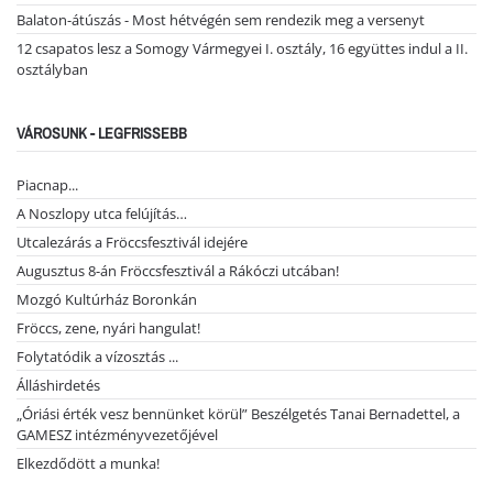
Balaton-átúszás - Most hétvégén sem rendezik meg a versenyt
12 csapatos lesz a Somogy Vármegyei I. osztály, 16 együttes indul a II.
osztályban
VÁROSUNK - LEGFRISSEBB
Piacnap...
A Noszlopy utca felújítás…
Utcalezárás a Fröccsfesztivál idejére
Augusztus 8-án Fröccsfesztivál a Rákóczi utcában!
Mozgó Kultúrház Boronkán
Fröccs, zene, nyári hangulat!
Folytatódik a vízosztás ...
Álláshirdetés
„Óriási érték vesz bennünket körül” Beszélgetés Tanai Bernadettel, a
GAMESZ intézményvezetőjével
Elkezdődött a munka!