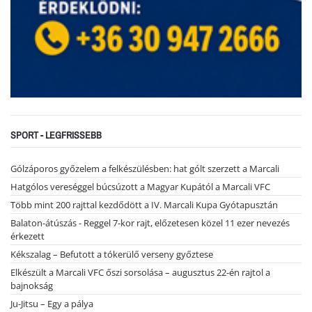
SPORT - LEGFRISSEBB
Gólzáporos győzelem a felkészülésben: hat gólt szerzett a Marcali
Hatgólos vereséggel búcsúzott a Magyar Kupától a Marcali VFC
Több mint 200 rajttal kezdődött a IV. Marcali Kupa Gyótapusztán
Balaton-átúszás - Reggel 7-kor rajt, előzetesen közel 11 ezer nevezés
érkezett
Kékszalag – Befutott a tókerülő verseny győztese
Elkészült a Marcali VFC őszi sorsolása – augusztus 22-én rajtol a
bajnokság
Ju-Jitsu – Egy a pálya