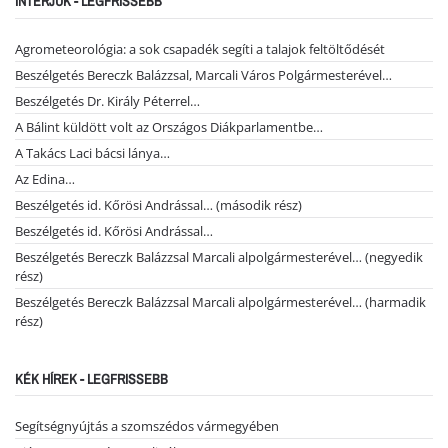
INTERJÚK - LEGFRISSEBB
Agrometeorológia: a sok csapadék segíti a talajok feltöltődését
Beszélgetés Bereczk Balázzsal, Marcali Város Polgármesterével…
Beszélgetés Dr. Király Péterrel…
A Bálint küldött volt az Országos Diákparlamentbe…
A Takács Laci bácsi lánya…
Az Edina…
Beszélgetés id. Kőrösi Andrással… (második rész)
Beszélgetés id. Kőrösi Andrással…
Beszélgetés Bereczk Balázzsal Marcali alpolgármesterével… (negyedik
rész)
Beszélgetés Bereczk Balázzsal Marcali alpolgármesterével… (harmadik
rész)
KÉK HÍREK - LEGFRISSEBB
Segítségnyújtás a szomszédos vármegyében