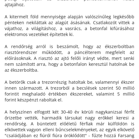
ajtajához.
A kitermelt föld mennyisége alapján valószínűleg legkésőbb
pénteken nekiláttak az alagút ásásának. Csatlakozót vittek a
vájathoz, a világításhoz, a vasrács, a betonfal kifúrásához
elektromos vezetéket építettek ki.
A rendőrség arról is beszámolt, hogy az ékszerboltban
riasztórendszer működött, a páncélterem megfelelt az
előírásoknak. A riasztó az ajtó felőli irányt védte, mert senki
nem számított arra, hogy a betonfalon keresztül hatolnak be
az ékszerboltba.
A betörők csak a trezorrészig hatoltak be, valamennyi ékszer
innen származott. A trezorból a becslések szerint 50 millió
forintit meghaladó értékben ékszereket, valamint 5 millió
forint készpénzt raboltak el.
A helyszínen elfogott két 30-40 év körüli nagykanizsai férfit
őrizetbe vették, harmadik társukat nagy erőkkel keresi a
rendőrség. A büntetett előéletű férfiak már külföldön is
elkövettek vagyon elleni bűncselekményeket, az egyik elkövető
"családjában ez fiúról fiúra öröklődött" - fűzte hozzá Farsang