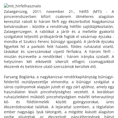
Zalaegerszeg, 2011. november 21., hétfő (MTI) - A
pincerendszerben kifúrt csaknem ötméteres alagúton
keresztül rabolt ki három férfi egy ékszerboltot Nagykanizsa
belvárosában - közölte a rendőrség hétfőn sajtótájékoztatón,
Zalaegerszegen. A rablókat a járőr és a mellette gyakorló
szolgálatot teljesítő próbajárőrök fogták el vasárnap éjszaka -
mondta el Szukics Ferenc bűnügyi igazgató. A járőrök éjszaka
figyeltek fel a parkoló felé haladó, földes ruházatot viselő,
táskákat és szerszámokat cipelő férfiakra. A három férfi -
miután észrevette a rendőröket - három irányba szaladt. A
helyszínen két elkövetőt sikerült elfogni; csomagjaikból
ékszerek és betörésre utaló szerszámok kerültek elő.
Farsang Boglárka, a nagykanizsai rendőrkapitányság bűnügyi-
felderítő osztályvezetője elmondta; a bűnügyi szolgálat a
sáros cipőnyomok alapján jutott el egy zárt ajtóhoz, amely egy
használaton kívüli pincehelyiséghez vezetett. A korábban
ruhaüzletként működő pincehelységben másfél teherautónyi
kő- és földtörmelék között gyöngysorokat, üres
ékszerdobozokat találtak. A lejárattal szemben, a téglafalon
ember nagyságú lyuk tátongott, a mögötte kiásott alagúton
pedig eljutottak az ékszerbolt páncéltermének hátsó