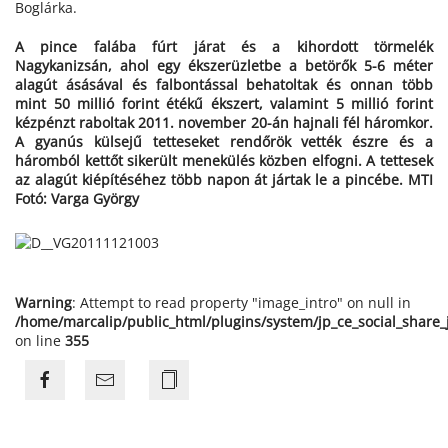
Boglárka.
A pince falába fúrt járat és a kihordott törmelék
Nagykanizsán, ahol egy ékszerüzletbe a betörők 5-6 méter
alagút ásásával és falbontással behatoltak és onnan több
mint 50 millió forint étékű ékszert, valamint 5 millió forint
kézpénzt raboltak 2011. november 20-án hajnali fél háromkor.
A gyanús külsejű tetteseket rendőrök vették észre és a
háromból kettőt sikerült menekülés közben elfogni. A tettesek
az alagút kiépítéséhez több napon át jártak le a pincébe. MTI
Fotó: Varga György
Warning
: Attempt to read property "image_intro" on null in
/home/marcalip/public_html/plugins/system/jp_ce_social_share
on line
355