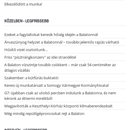
Elkezdődött a munka!
KÖZELBEN - LEGFRISSEBB
Ezeket a fagylaltokat keresik hőség idején a Balatonnál
Árvaszúnyog helyzet a Balatonnál – további jelentős rajzás várható
Hűsítő vizet osztottunk...
Friss "pisztrángkonzerv" az idei strandétel
A Balaton vízszintje tovább csökkent – már csak 54 centiméter az
átlagos vízállás
Szakember: a kútfúrás buktatói
Keresi új munkatársait a Somogy Vármegyei Kormányhivatal
G7: újabban csak az utolsó percben indulunk a Balatonra, és nem
kérünk az éttermi mirelitből
Megjavították a Keszthelyi Kórház központi klímaberendezését
Még mindig repülőgéproncsokat rejt a Balaton