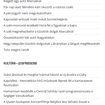
Kiégett egy autó Marcalinál
Pár nap alatt félmilliós kárt okozott a rutinos csaló
A pénzügyőr nem megvásárolható
Kapcsolati erőszak miatt indult büntetőeljárás
A szén-monoxid-érzékelő hívta fel a figyelmet a bajra
A szél megnehezítette a tűzoltók dolgát Marcalinál
Összeütközött két autó Nagyatádon
Négy település tűzoltói dolgoztak Látrányban a lángok megfékezésén
Toto megint tarolt
KULTÚRA - LEGFRISSEBB
Szász Jánossal és Hargitai Ivánnal készül az új évadra a Csiky
Kaposfest - Nemzetközi hírű művészek lépnek fel a kamarazenei
fesztiválon
Hamarosan kezdődik a Centrál Színház nyári programsorozata a
Szigliget Várudvarban
A Queen budapesti koncertfilmje felújítva lesz látható ősszel a