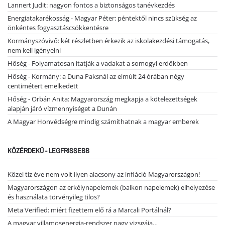
Lannert Judit: nagyon fontos a biztonságos tanévkezdés
Energiatakarékosság - Magyar Péter: péntektől nincs szükség az
önkéntes fogyasztáscsökkentésre
Kormányszóvivő: két részletben érkezik az iskolakezdési támogatás,
nem kell igényelni
Hőség - Folyamatosan itatják a vadakat a somogyi erdőkben
Hőség - Kormány: a Duna Paksnál az elmúlt 24 órában négy
centimétert emelkedett
Hőség - Orbán Anita: Magyarország megkapja a kötelezettségek
alapján járó vízmennyiséget a Dunán
A Magyar Honvédségre mindig számíthatnak a magyar emberek
KÖZÉRDEKŰ - LEGFRISSEBB
Közel tíz éve nem volt ilyen alacsony az infláció Magyarországon!
Magyarországon az erkélynapelemek (balkon napelemek) elhelyezése
és használata törvényileg tilos?
Meta Verified: miért fizettem elő rá a Marcali Portálnál?
A magyar villamosenergia-rendszer nagy vizsgája…