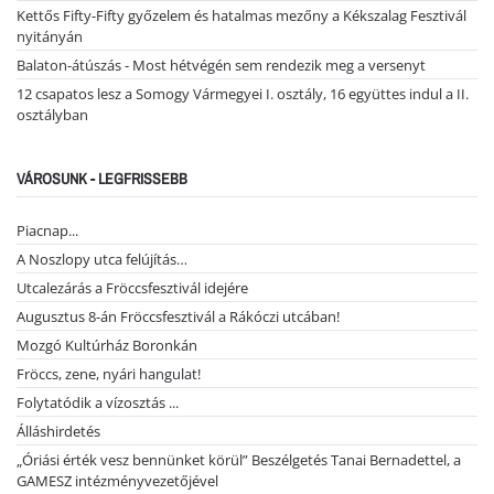
Kettős Fifty-Fifty győzelem és hatalmas mezőny a Kékszalag Fesztivál
nyitányán
Balaton-átúszás - Most hétvégén sem rendezik meg a versenyt
12 csapatos lesz a Somogy Vármegyei I. osztály, 16 együttes indul a II.
osztályban
VÁROSUNK - LEGFRISSEBB
Piacnap...
A Noszlopy utca felújítás…
Utcalezárás a Fröccsfesztivál idejére
Augusztus 8-án Fröccsfesztivál a Rákóczi utcában!
Mozgó Kultúrház Boronkán
Fröccs, zene, nyári hangulat!
Folytatódik a vízosztás ...
Álláshirdetés
„Óriási érték vesz bennünket körül” Beszélgetés Tanai Bernadettel, a
GAMESZ intézményvezetőjével