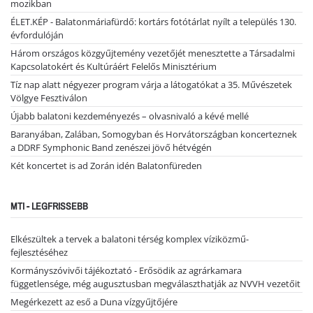
mozikban
ÉLET.KÉP - Balatonmáriafürdő: kortárs fotótárlat nyílt a település 130.
évfordulóján
Három országos közgyűjtemény vezetőjét menesztette a Társadalmi
Kapcsolatokért és Kultúráért Felelős Minisztérium
Tíz nap alatt négyezer program várja a látogatókat a 35. Művészetek
Völgye Fesztiválon
Újabb balatoni kezdeményezés – olvasnivaló a kévé mellé
Baranyában, Zalában, Somogyban és Horvátországban koncerteznek
a DDRF Symphonic Band zenészei jövő hétvégén
Két koncertet is ad Zorán idén Balatonfüreden
MTI - LEGFRISSEBB
Elkészültek a tervek a balatoni térség komplex víziközmű-
fejlesztéséhez
Kormányszóvivői tájékoztató - Erősödik az agrárkamara
függetlensége, még augusztusban megválaszthatják az NVVH vezetőit
Megérkezett az eső a Duna vízgyűjtőjére