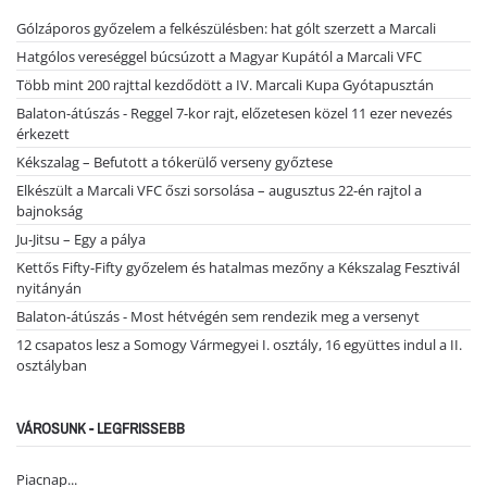
Gólzáporos győzelem a felkészülésben: hat gólt szerzett a Marcali
Hatgólos vereséggel búcsúzott a Magyar Kupától a Marcali VFC
Több mint 200 rajttal kezdődött a IV. Marcali Kupa Gyótapusztán
Balaton-átúszás - Reggel 7-kor rajt, előzetesen közel 11 ezer nevezés
érkezett
Kékszalag – Befutott a tókerülő verseny győztese
Elkészült a Marcali VFC őszi sorsolása – augusztus 22-én rajtol a
bajnokság
Ju-Jitsu – Egy a pálya
Kettős Fifty-Fifty győzelem és hatalmas mezőny a Kékszalag Fesztivál
nyitányán
Balaton-átúszás - Most hétvégén sem rendezik meg a versenyt
12 csapatos lesz a Somogy Vármegyei I. osztály, 16 együttes indul a II.
osztályban
VÁROSUNK - LEGFRISSEBB
Piacnap...