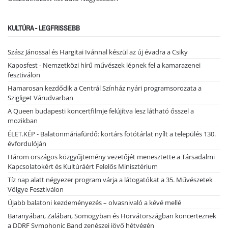
KULTÚRA - LEGFRISSEBB
Szász Jánossal és Hargitai Ivánnal készül az új évadra a Csiky
Kaposfest - Nemzetközi hírű művészek lépnek fel a kamarazenei
fesztiválon
Hamarosan kezdődik a Centrál Színház nyári programsorozata a
Szigliget Várudvarban
A Queen budapesti koncertfilmje felújítva lesz látható ősszel a
mozikban
ÉLET.KÉP - Balatonmáriafürdő: kortárs fotótárlat nyílt a település 130.
évfordulóján
Három országos közgyűjtemény vezetőjét menesztette a Társadalmi
Kapcsolatokért és Kultúráért Felelős Minisztérium
Tíz nap alatt négyezer program várja a látogatókat a 35. Művészetek
Völgye Fesztiválon
Újabb balatoni kezdeményezés – olvasnivaló a kévé mellé
Baranyában, Zalában, Somogyban és Horvátországban koncerteznek
a DDRF Symphonic Band zenészei jövő hétvégén