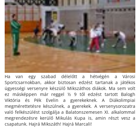
Ha van egy szabad délelőtt a hétvégén a Városi
Sportcsarnokban, akkor biztosan edzést tartanak a játékos
ügyességi versenyre készülő Mikszáthos diákok. Ma sem volt
ez másképpen már reggel ½ 9 től edzést tartott Balogh
Viktória és Pék Evelin a gyerekeknek. A Diákolimpiai
megmérettetésre készülnek, a gyerekek. A versenysorozatra
való felkészülést szolgálja a Balatonszemesen XI. alkalommal
megrendezésre kerülő Mikulás Kupa is, amin részt vesz a
csapatunk. Hajrá Mikszáth! Hajrá Marcali!