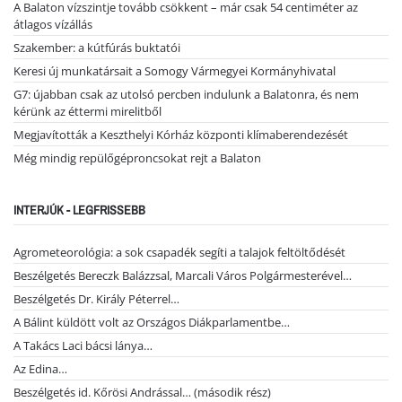
A Balaton vízszintje tovább csökkent – már csak 54 centiméter az
átlagos vízállás
Szakember: a kútfúrás buktatói
Keresi új munkatársait a Somogy Vármegyei Kormányhivatal
G7: újabban csak az utolsó percben indulunk a Balatonra, és nem
kérünk az éttermi mirelitből
Megjavították a Keszthelyi Kórház központi klímaberendezését
Még mindig repülőgéproncsokat rejt a Balaton
INTERJÚK - LEGFRISSEBB
Agrometeorológia: a sok csapadék segíti a talajok feltöltődését
Beszélgetés Bereczk Balázzsal, Marcali Város Polgármesterével…
Beszélgetés Dr. Király Péterrel…
A Bálint küldött volt az Országos Diákparlamentbe…
A Takács Laci bácsi lánya…
Az Edina…
Beszélgetés id. Kőrösi Andrással… (második rész)