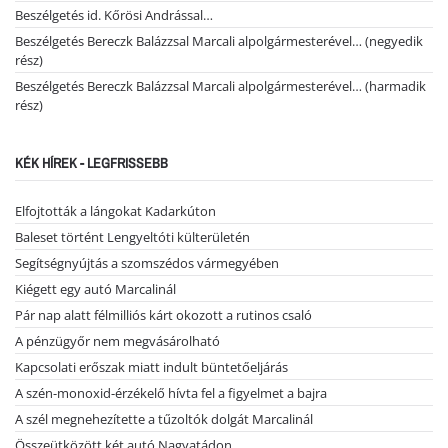
Beszélgetés id. Kőrösi Andrással…
Beszélgetés Bereczk Balázzsal Marcali alpolgármesterével… (negyedik
rész)
Beszélgetés Bereczk Balázzsal Marcali alpolgármesterével… (harmadik
rész)
KÉK HÍREK - LEGFRISSEBB
Elfojtották a lángokat Kadarkúton
Baleset történt Lengyeltóti külterületén
Segítségnyújtás a szomszédos vármegyében
Kiégett egy autó Marcalinál
Pár nap alatt félmilliós kárt okozott a rutinos csaló
A pénzügyőr nem megvásárolható
Kapcsolati erőszak miatt indult büntetőeljárás
A szén-monoxid-érzékelő hívta fel a figyelmet a bajra
A szél megnehezítette a tűzoltók dolgát Marcalinál
Összeütközött két autó Nagyatádon