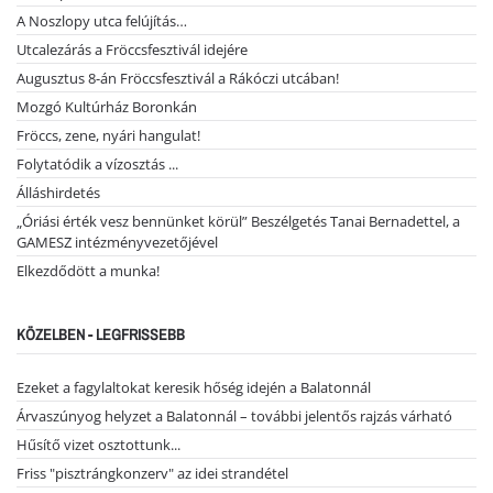
A Noszlopy utca felújítás…
Utcalezárás a Fröccsfesztivál idejére
Augusztus 8-án Fröccsfesztivál a Rákóczi utcában!
Mozgó Kultúrház Boronkán
Fröccs, zene, nyári hangulat!
Folytatódik a vízosztás ...
Álláshirdetés
„Óriási érték vesz bennünket körül” Beszélgetés Tanai Bernadettel, a
GAMESZ intézményvezetőjével
Elkezdődött a munka!
KÖZELBEN - LEGFRISSEBB
Ezeket a fagylaltokat keresik hőség idején a Balatonnál
Árvaszúnyog helyzet a Balatonnál – további jelentős rajzás várható
Hűsítő vizet osztottunk...
Friss "pisztrángkonzerv" az idei strandétel