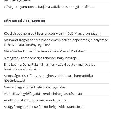
nem kell igényelni
Hőség - Folyamatosan itatják a vadakat a somogyi erdőkben
KÖZÉRDEKŰ - LEGFRISSEBB
Közel tíz éve nem volt ilyen alacsony az infláció Magyarországon!
Magyarországon az erkélynapelemek (balkon napelemek) elhelyezése
és használata törvényileg tilos?
Meta Verified: miért fizettem elő rá a Marcali Portálnál?
A magyar villamosenergia-rendszer nagy vizsgája…
Emelkedik a Duna Paksnál – a friss vízügyi adatok már óvatos
bizakodásra adnak okot
Az országos tisztifőorvos meghosszabbította a harmadfokú
hőségriasztást
Nem a magyar folyók jelentik a megoldást
Változik az ügyfélfogadási rend a hőségriasztás miatt
Az utolsó paksi turbina még mindig termel…
Az ügyfélfogadás 11:00 órakor befejeződik Marcaliban