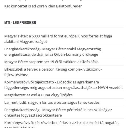
Két koncertet is ad Zorán idén Balatonfüreden
MTI - LEGFRISSEBB
Magyar Péter: a 6000 milliárd forint európai uniós forrás át fogja
alakítani Magyarországot
Energiatakarékosság - Magyar Péter: stabil Magyarország
energiaellátása, de drámai az Orbán-kormány öröksége
Magyar Péter: szeptember 15-étől csökken a tűzifa áfája
Elkészültek a tervek a balatoni térség komplex víziközmű-
fejlesztéséhez
Kormányszóvivői tájékoztató - Erősödik az agrárkamara
függetlensége, még augusztusban megválaszthatják az NVVH vezetőit
Megérkezett az eső a Duna vízgyűjtőjére
Lannert Judit: nagyon fontos a biztonságos tanévkezdés
Energiatakarékosság - Magyar Péter: péntektől nincs szükség az
önkéntes fogyasztáscsökkentésre
Kormányszóvivő: két részletben érkezik az iskolakezdési támogatás,