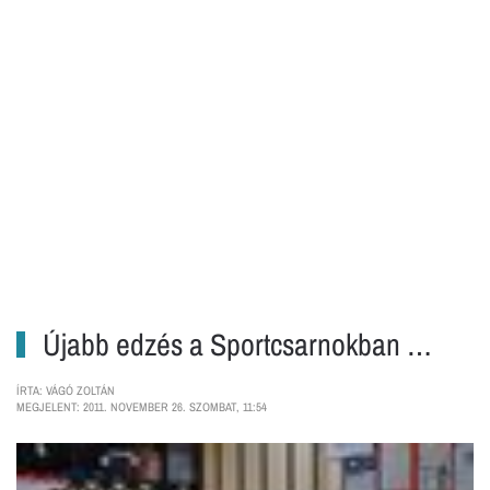
Újabb edzés a Sportcsarnokban …
ÍRTA: VÁGÓ ZOLTÁN
MEGJELENT: 2011. NOVEMBER 26. SZOMBAT, 11:54