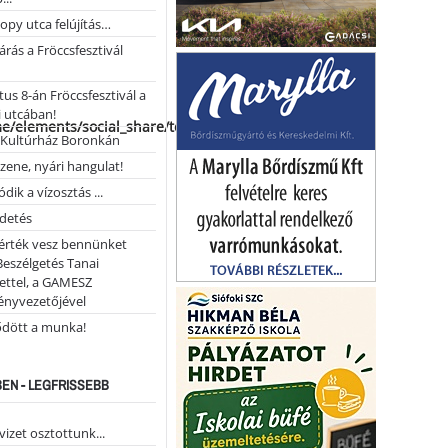
opy utca felújítás…
árás a Fröccsfesztivál
us 8-án Fröccsfesztivál a
 utcában!
me/elements/social_share/templates/template.php
Kultúrház Boronkán
 zene, nyári hangulat!
dik a vízosztás ...
rdetés
 érték vesz bennünket
Beszélgetés Tanai
ettel, a GAMESZ
ényvezetőjével
ődött a munka!
EN - LEGFRISSEBB
vizet osztottunk...