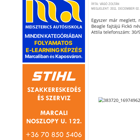
ÍRTA: VÁGÓ ZOLTÁN
MEGJELENT: 2011. DECEMBER 02.
Egyszer már meglett, m
Beagle fajtájú Fickó né
Attila telefonszám: 30