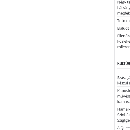
Négy te
Látrán
megfék
Toto me
Elaludt
Ellenőr
közleke
rolleren
KULTÚR
Szász J
készül 
Kaposfe
művésze
kamaraz
Hamaro
Színhá
Sziglig
A Quee