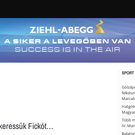
SPORT 
Gólzáp
felkész
Marcali
Hatgólo
Magyar
Több mi
keressük Fickót…
IV. Mar
Balaton