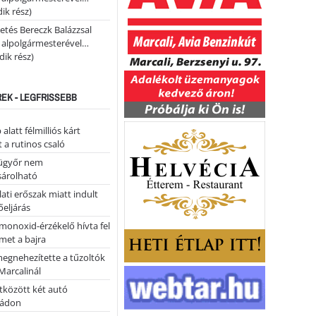
ik rész)
etés Bereczk Balázzsal
i alpolgármesterével…
ik rész)
REK - LEGFRISSEBB
alatt félmilliós kárt
 a rutinos csaló
ügyőr nem
árolható
ati erőszak miatt indult
eljárás
monoxid-érzékelő hívta fel
lmet a bajra
megnehezítette a tűzoltók
Marcalinál
tközött két autó
tádon