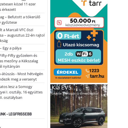
lőzetesen közel 11 ezer
 érkezett
ag – Befutott a tókerülő
y győztese
lt a Marcali VFC őszi
sa – augusztus 22-én rajtol
okság
 – Egy a pálya
Fifty-Fifty győzelem és
as mezőny a Kékszalag
ál nyitányán
n-átúszás - Most hétvégén
ndezik meg a versenyt
atos lesz a Somogy
ei I. osztály, 16 együttes
 II. osztályban
NK - LEGFRISSEBB
...