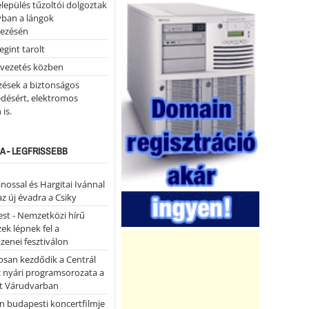
lepülés tűzoltói dolgoztak
yban a lángok
ezésén
gint tarolt
 vezetés közben
zések a biztonságos
désért, elektromos
 is.
A - LEGFRISSEBB
ánossal és Hargitai Ivánnal
az új évadra a Csiky
st - Nemzetközi hírű
k lépnek fel a
enei fesztiválon
san kezdődik a Centrál
z nyári programsorozata a
et Várudvarban
n budapesti koncertfilmje