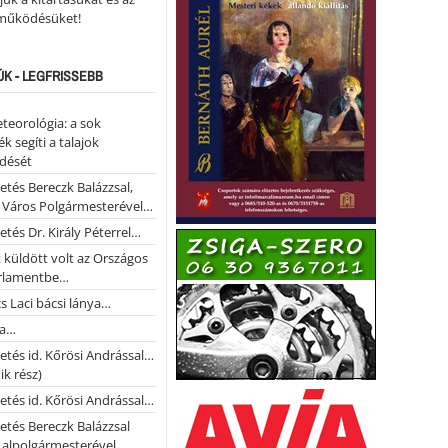
működésüket!
ÚK - LEGFRISSEBB
teorológia: a sok
k segíti a talajok
ődését
etés Bereczk Balázzsal,
i Város Polgármesterével…
etés Dr. Király Péterrel…
t küldött volt az Országos
rlamentbe…
s Laci bácsi lánya…
na…
etés id. Kőrösi Andrással…
k rész)
etés id. Kőrösi Andrással…
etés Bereczk Balázzsal
i alpolgármesterével…