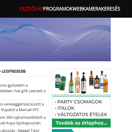
KEZDŐLAP
PROGRAMOK
WEBKAMERA
KERESÉS
- LEGFRISSEBB
oros győzelem a
ülésben: hat gólt szerzett a
s vereséggel búcsúzott a
 Kupától a Marcali VFC
nt 200 rajttal kezdődött a
cali Kupa Gyótapusztán
-átúszás - Reggel 7-kor