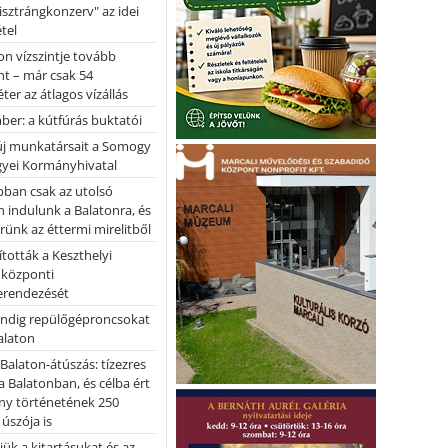
pisztrángkonzerv" az idei
tel
on vízszintje tovább
t – már csak 54
ter az átlagos vízállás
er: a kútfúrás buktatói
 új munkatársait a Somogy
yei Kormányhivatal
bban csak az utolsó
 indulunk a Balatonra, és
ünk az éttermi mirelitből
tották a Keszthelyi
 központi
erendezését
ndig repülőgéproncsokat
Balaton
l Balaton-átúszás: tízezres
 Balatonban, és célba ért
ny történetének 250
 úszója is
ük a kitartásukat és az