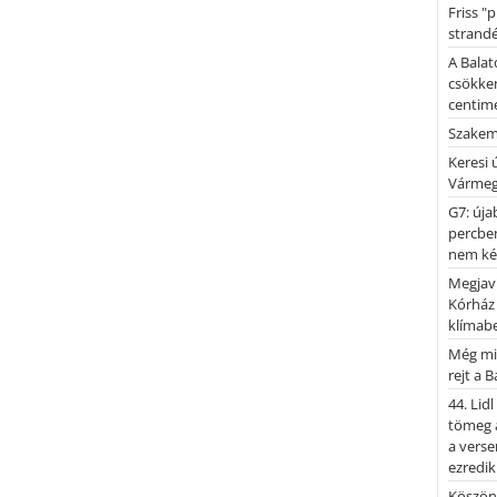
Friss "
strandé
A Balat
csökken
centimé
Szakemb
Keresi
Vármeg
G7: úja
percben
nem kér
Megjaví
Kórház
klímab
Még mi
rejt a 
44. Lid
tömeg a
a verse
ezredik
Köszönj