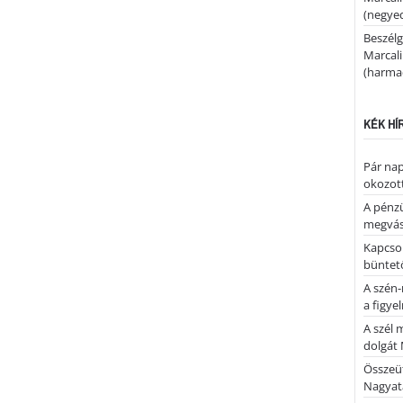
(negyed
Beszélg
Marcal
(harmad
KÉK HÍ
Pár nap 
okozott
A pénz
megvás
Kapcsol
büntető
A szén-
a figye
A szél 
dolgát 
Összeü
Nagya