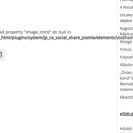
A Noszl
Utcalez
idejére
Auguszt
ead property "image_intro" on null in
Rákóczi
_html/plugins/system/jp_ce_social_share_joomla/elements/yoothe
Mozgó 
Fröccs,
Folytató
Álláshi
„Óriási
körül” 
Bernad
intézm
Elkezd
KÖZELB
Hűsítő 