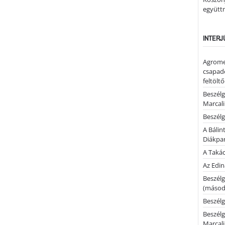
együtt
INTERJ
Agrome
csapadé
feltölt
Beszélg
Marcal
Beszélg
A Bálin
Diákpa
A Takác
Az Edi
Beszélg
(másodi
Beszélg
Beszélg
Marcal