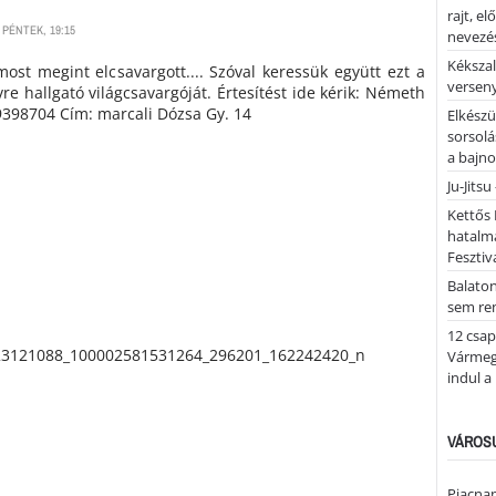
rajt, e
 PÉNTEK, 19:15
nevezés
Kékszal
ost megint elcsavargott.... Szóval keressük együtt ezt a
versen
vre hallgató világcsavargóját. Értesítést ide kérik: Németh
/9398704 Cím: marcali Dózsa Gy. 14
Elkészü
sorsolá
a bajn
Ju-Jitsu
Kettős 
hatalm
Fesztiv
Balato
sem re
12 csap
Vármegy
indul a
VÁROSU
Piacnap