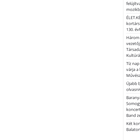
felújítv
mozik
ÉLET.KÉ
kortárs
130. év
Három 
vezetőj
Társada
Kultúrá
Tíz nap
várja a
Művész
Újabb 
olvasni
Barany
Somogy
koncer
Band z
Két kon
Balato