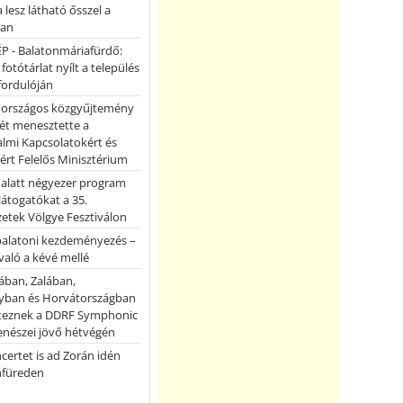
a lesz látható ősszel a
ban
P - Balatonmáriafürdő:
 fotótárlat nyílt a település
fordulóján
országos közgyűjtemény
ét menesztette a
lmi Kapcsolatokért és
ért Felelős Minisztérium
 alatt négyezer program
 látogatókat a 35.
etek Völgye Fesztiválon
balatoni kezdeményezés –
való a kévé mellé
ában, Zalában,
ban és Horvátországban
teznek a DDRF Symphonic
enészei jövő hétvégén
certet is ad Zorán idén
nfüreden