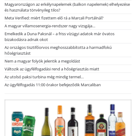
Magyarországon az erkélynapelemek (balkon napelemek) elhelyezése
és használata törvényileg tilos?
Meta Verified: miért fizettem elő rá a Marcali Portálnál?
A magyar villamosenergia-rendszer nagy vizsgája…
Emelkedik a Duna Paksnál – a friss vízügyi adatok már óvatos
bizakodásra adnak okot
Az országos tisztifőorvos meghosszabbította a harmadfokú
hőségriasztást
Nem a magyar folyók jelentik a megoldást
Változik az ügyfélfogadási rend a hőségriasztás miatt
Az utolsó paksi turbina még mindig termel…
Az ügyfélfogadás 11:00 órakor befejeződik Marcaliban