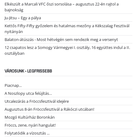
Elkészült a Marcali VFC őszi sorsolása – augusztus 22-én rajtol a
bajnokság
Ju-Jitsu – Egy a pálya
Kettős Fifty-Fifty győzelem és hatalmas mezőny a Kékszalag Fesztivál
nyitányán
Balaton-átúszás - Most hétvégén sem rendezik meg a versenyt
12 csapatos lesz a Somogy Vármegyei I. osztály, 16 együttes indul a II.
osztályban
VÁROSUNK - LEGFRISSEBB
Piacnap...
A Noszlopy utca felújítás…
Utcalezárás a Fröccsfesztivál idejére
Augusztus 8-án Fröccsfesztivál a Rákóczi utcában!
Mozgó Kultúrház Boronkán
Fröccs, zene, nyári hangulat!
Folytatódik a vízosztás ...