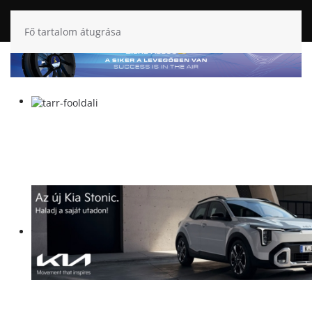
Fő tartalom átugrása