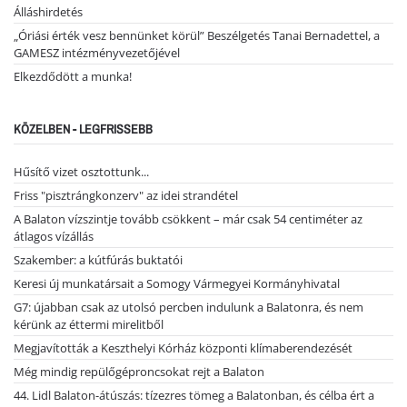
Álláshirdetés
„Óriási érték vesz bennünket körül” Beszélgetés Tanai Bernadettel, a
GAMESZ intézményvezetőjével
Elkezdődött a munka!
KÖZELBEN - LEGFRISSEBB
Hűsítő vizet osztottunk...
Friss "pisztrángkonzerv" az idei strandétel
A Balaton vízszintje tovább csökkent – már csak 54 centiméter az
átlagos vízállás
Szakember: a kútfúrás buktatói
Keresi új munkatársait a Somogy Vármegyei Kormányhivatal
G7: újabban csak az utolsó percben indulunk a Balatonra, és nem
kérünk az éttermi mirelitből
Megjavították a Keszthelyi Kórház központi klímaberendezését
Még mindig repülőgéproncsokat rejt a Balaton
44. Lidl Balaton-átúszás: tízezres tömeg a Balatonban, és célba ért a