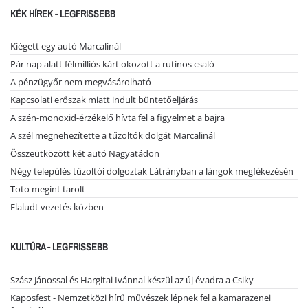
KÉK HÍREK - LEGFRISSEBB
Kiégett egy autó Marcalinál
Pár nap alatt félmilliós kárt okozott a rutinos csaló
A pénzügyőr nem megvásárolható
Kapcsolati erőszak miatt indult büntetőeljárás
A szén-monoxid-érzékelő hívta fel a figyelmet a bajra
A szél megnehezítette a tűzoltók dolgát Marcalinál
Összeütközött két autó Nagyatádon
Négy település tűzoltói dolgoztak Látrányban a lángok megfékezésén
Toto megint tarolt
Elaludt vezetés közben
KULTÚRA - LEGFRISSEBB
Szász Jánossal és Hargitai Ivánnal készül az új évadra a Csiky
Kaposfest - Nemzetközi hírű művészek lépnek fel a kamarazenei