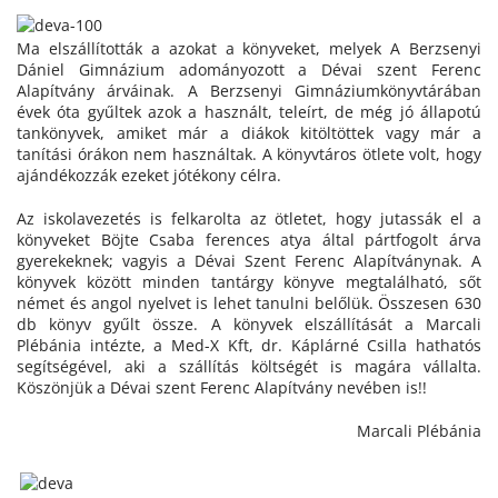
Ma elszállították a azokat a könyveket, melyek A Berzsenyi
Dániel Gimnázium adományozott a Dévai szent Ferenc
Alapítvány árváinak. A Berzsenyi Gimnáziumkönyvtárában
évek óta gyűltek azok a használt, teleírt, de még jó állapotú
tankönyvek, amiket már a diákok kitöltöttek vagy már a
tanítási órákon nem használtak. A könyvtáros ötlete volt, hogy
ajándékozzák ezeket jótékony célra.
Az iskolavezetés is felkarolta az ötletet, hogy jutassák el a
könyveket Böjte Csaba ferences atya által pártfogolt árva
gyerekeknek; vagyis a Dévai Szent Ferenc Alapítványnak. A
könyvek között minden tantárgy könyve megtalálható, sőt
német és angol nyelvet is lehet tanulni belőlük. Összesen 630
db könyv gyűlt össze. A könyvek elszállítását a Marcali
Plébánia intézte, a Med-X Kft, dr. Káplárné Csilla hathatós
segítségével, aki a szállítás költségét is magára vállalta.
Köszönjük a Dévai szent Ferenc Alapítvány nevében is!!
Marcali Plébánia