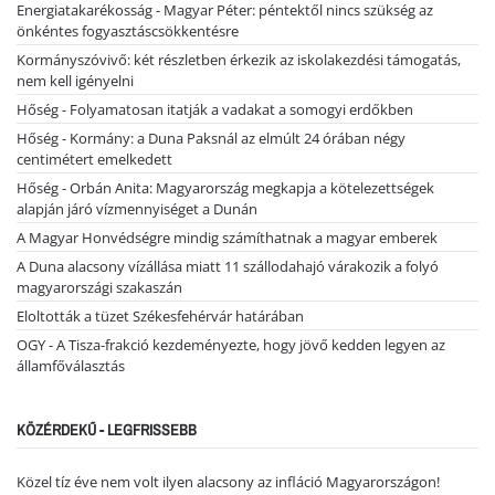
Energiatakarékosság - Magyar Péter: péntektől nincs szükség az
önkéntes fogyasztáscsökkentésre
Kormányszóvivő: két részletben érkezik az iskolakezdési támogatás,
nem kell igényelni
Hőség - Folyamatosan itatják a vadakat a somogyi erdőkben
Hőség - Kormány: a Duna Paksnál az elmúlt 24 órában négy
centimétert emelkedett
Hőség - Orbán Anita: Magyarország megkapja a kötelezettségek
alapján járó vízmennyiséget a Dunán
A Magyar Honvédségre mindig számíthatnak a magyar emberek
A Duna alacsony vízállása miatt 11 szállodahajó várakozik a folyó
magyarországi szakaszán
Eloltották a tüzet Székesfehérvár határában
OGY - A Tisza-frakció kezdeményezte, hogy jövő kedden legyen az
államfőválasztás
KÖZÉRDEKŰ - LEGFRISSEBB
Közel tíz éve nem volt ilyen alacsony az infláció Magyarországon!