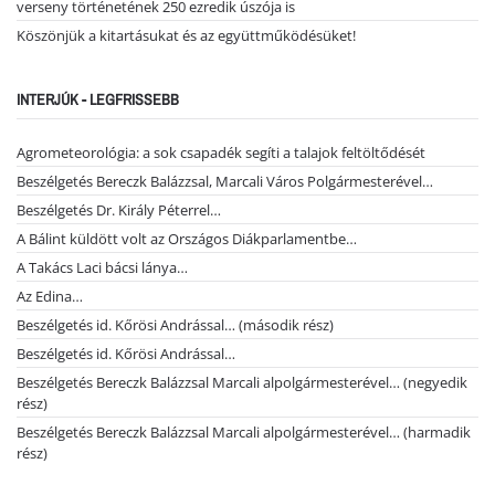
verseny történetének 250 ezredik úszója is
Köszönjük a kitartásukat és az együttműködésüket!
INTERJÚK - LEGFRISSEBB
Agrometeorológia: a sok csapadék segíti a talajok feltöltődését
Beszélgetés Bereczk Balázzsal, Marcali Város Polgármesterével…
Beszélgetés Dr. Király Péterrel…
A Bálint küldött volt az Országos Diákparlamentbe…
A Takács Laci bácsi lánya…
Az Edina…
Beszélgetés id. Kőrösi Andrással… (második rész)
Beszélgetés id. Kőrösi Andrással…
Beszélgetés Bereczk Balázzsal Marcali alpolgármesterével… (negyedik
rész)
Beszélgetés Bereczk Balázzsal Marcali alpolgármesterével… (harmadik
rész)