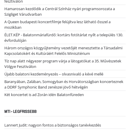
fesztiválon
Hamarosan kezdődik a Centrál Színház nyári programsorozata a
Szigliget Várudvarban
A Queen budapesti koncertfilmje felújítva lesz látható ősszel a
mozikban
ÉLET.KÉP - Balatonmáriafürdő: kortárs fotótárlat nyílt a település 130.
évfordulóján
Három országos közgyűjtemény vezetőjét menesztette a Társadalmi
Kapcsolatokért és Kultúráért Felelős Minisztérium
Tíz nap alatt négyezer program várja a látogatókat a 35. Művészetek
Völgye Fesztiválon
Újabb balatoni kezdeményezés – olvasnivaló a kévé mellé
Baranyában, Zalában, Somogyban és Horvátországban koncerteznek
a DDRF Symphonic Band zenészei jövő hétvégén
Két koncertet is ad Zorán idén Balatonfüreden
MTI - LEGFRISSEBB
Lannert Judit: nagyon fontos a biztonságos tanévkezdés