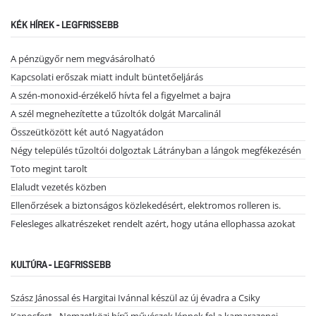
KÉK HÍREK - LEGFRISSEBB
A pénzügyőr nem megvásárolható
Kapcsolati erőszak miatt indult büntetőeljárás
A szén-monoxid-érzékelő hívta fel a figyelmet a bajra
A szél megnehezítette a tűzoltók dolgát Marcalinál
Összeütközött két autó Nagyatádon
Négy település tűzoltói dolgoztak Látrányban a lángok megfékezésén
Toto megint tarolt
Elaludt vezetés közben
Ellenőrzések a biztonságos közlekedésért, elektromos rolleren is.
Felesleges alkatrészeket rendelt azért, hogy utána ellophassa azokat
KULTÚRA - LEGFRISSEBB
Szász Jánossal és Hargitai Ivánnal készül az új évadra a Csiky