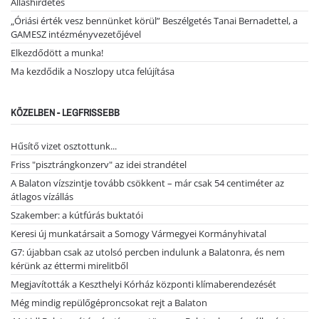
Álláshirdetés
„Óriási érték vesz bennünket körül” Beszélgetés Tanai Bernadettel, a
GAMESZ intézményvezetőjével
Elkezdődött a munka!
Ma kezdődik a Noszlopy utca felújítása
KÖZELBEN - LEGFRISSEBB
Hűsítő vizet osztottunk...
Friss "pisztrángkonzerv" az idei strandétel
A Balaton vízszintje tovább csökkent – már csak 54 centiméter az
átlagos vízállás
Szakember: a kútfúrás buktatói
Keresi új munkatársait a Somogy Vármegyei Kormányhivatal
G7: újabban csak az utolsó percben indulunk a Balatonra, és nem
kérünk az éttermi mirelitből
Megjavították a Keszthelyi Kórház központi klímaberendezését
Még mindig repülőgéproncsokat rejt a Balaton