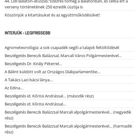
44. Lidl Balaton-átúszás: tízezres tömeg a Balatonban, és célba ért a
verseny történetének 250 ezredik úszója is
Köszönjük a kitartásukat és az együttműködésüket!
INTERJÚK - LEGFRISSEBB
Agrometeorológia: a sok csapadék segíti a talajok feltöltődését
Beszélgetés Bereczk Balázzsal, Marcali Város Polgármesterével…
Beszélgetés Dr. Király Péterrel…
A Bálint küldött volt az Országos Diákparlamentbe…
A Takács Laci bácsi lánya…
Az Edina…
Beszélgetés id. Kőrösi Andrással… (második rész)
Beszélgetés id. Kőrösi Andrással…
Beszélgetés Bereczk Balázzsal Marcali alpolgármesterével… (negyedik
rész)
Beszélgetés Bereczk Balázzsal Marcali alpolgármesterével… (harmadik
rész)