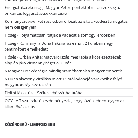
Energiatakarékosság - Magyar Péter: péntektől nincs szükség az
önkéntes fogyasztáscsökkentésre
Kormányszóvivő: két részletben érkezik az iskolakezdési támogatás,
nem kell igényelni
Hőség - Folyamatosan itatják a vadakat a somogyi erdőkben
Hőség - Kormány: a Duna Paksnál az elmúlt 24 órában négy
centimétert emelkedett
Hőség - Orbán Anita: Magyarország megkapja a kötelezettségek
alapján járó vízmennyiséget a Dunán
A Magyar Honvédségre mindig számíthatnak a magyar emberek
A Duna alacsony vízállása miatt 11 szállodahajó várakozik a folyó
magyarországi szakaszán
Eloltották a tüzet Székesfehérvár határában
OGY - A Tisza-frakció kezdeményezte, hogy jövő kedden legyen az
államfőválasztás
KÖZÉRDEKŰ - LEGFRISSEBB