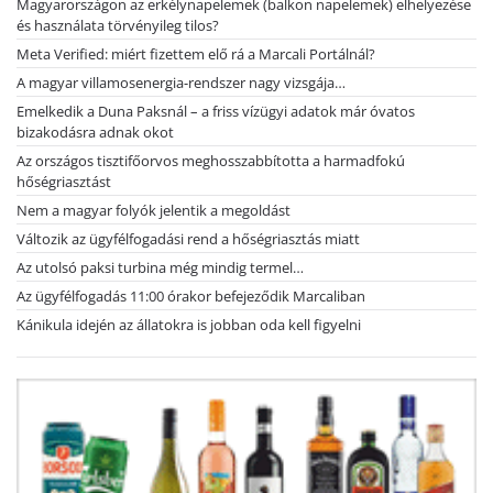
Magyarországon az erkélynapelemek (balkon napelemek) elhelyezése
és használata törvényileg tilos?
Meta Verified: miért fizettem elő rá a Marcali Portálnál?
A magyar villamosenergia-rendszer nagy vizsgája…
Emelkedik a Duna Paksnál – a friss vízügyi adatok már óvatos
bizakodásra adnak okot
Az országos tisztifőorvos meghosszabbította a harmadfokú
hőségriasztást
Nem a magyar folyók jelentik a megoldást
Változik az ügyfélfogadási rend a hőségriasztás miatt
Az utolsó paksi turbina még mindig termel…
Az ügyfélfogadás 11:00 órakor befejeződik Marcaliban
Kánikula idején az állatokra is jobban oda kell figyelni