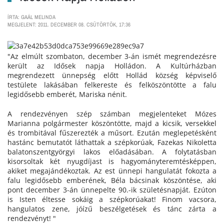
ÍRTA: GAÁL MELINDA
MEGJELENT: 2011. DECEMBER 08. CSÜTÖRTÖK, 17:36
"Az elmúlt szombaton, december 3-án ismét megrendezésre
került az Idősek napja Holládon. A Kultúrházban
megrendezett ünnepség előtt Hollád község képviselő
testülete lakásában felkereste és felköszöntötte a falu
legidősebb emberét, Mariska nénit.
A rendezvényen szép számban megjelenteket Mózes
Marianna polgármester köszöntötte, majd a kicsik, versekkel
és trombitával fűszerezték a műsort. Ezután meglepetésként
hastánc bemutatót láthattak a szépkorúak, Fazekas Nikoletta
balatonszentgyörgyi lakos előadásában. A folytatásban
kisorsoltak két nyugdíjast is hagyományteremtésképpen,
akiket megajándékoztak. Az est ünnepi hangulatát fokozta a
falu legidősebb emberének, Béla bácsinak köszöntése, aki
pont december 3-án ünnepelte 90.-ik születésnapját. Ezúton
is Isten éltesse sokáig a szépkorúakat! Finom vacsora,
hangulatos zene, jóízű beszélgetések és tánc zárta a
rendezvényt! "