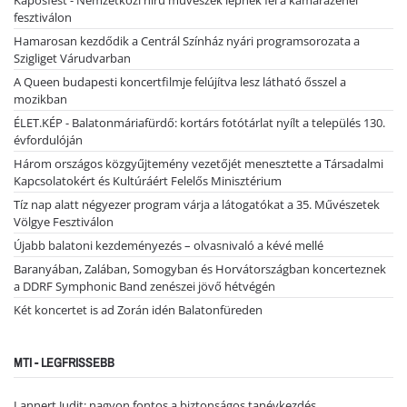
Kaposfest - Nemzetközi hírű művészek lépnek fel a kamarazenei
fesztiválon
Hamarosan kezdődik a Centrál Színház nyári programsorozata a
Szigliget Várudvarban
A Queen budapesti koncertfilmje felújítva lesz látható ősszel a
mozikban
ÉLET.KÉP - Balatonmáriafürdő: kortárs fotótárlat nyílt a település 130.
évfordulóján
Három országos közgyűjtemény vezetőjét menesztette a Társadalmi
Kapcsolatokért és Kultúráért Felelős Minisztérium
Tíz nap alatt négyezer program várja a látogatókat a 35. Művészetek
Völgye Fesztiválon
Újabb balatoni kezdeményezés – olvasnivaló a kévé mellé
Baranyában, Zalában, Somogyban és Horvátországban koncerteznek
a DDRF Symphonic Band zenészei jövő hétvégén
Két koncertet is ad Zorán idén Balatonfüreden
MTI - LEGFRISSEBB
Lannert Judit: nagyon fontos a biztonságos tanévkezdés