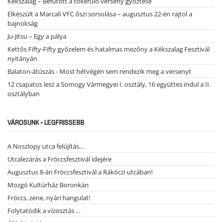
Kékszalag – Befutott a tókerülő verseny győztese
Elkészült a Marcali VFC őszi sorsolása – augusztus 22-én rajtol a
bajnokság
Ju-Jitsu – Egy a pálya
Kettős Fifty-Fifty győzelem és hatalmas mezőny a Kékszalag Fesztivál
nyitányán
Balaton-átúszás - Most hétvégén sem rendezik meg a versenyt
12 csapatos lesz a Somogy Vármegyei I. osztály, 16 együttes indul a II.
osztályban
VÁROSUNK - LEGFRISSEBB
A Noszlopy utca felújítás…
Utcalezárás a Fröccsfesztivál idejére
Augusztus 8-án Fröccsfesztivál a Rákóczi utcában!
Mozgó Kultúrház Boronkán
Fröccs, zene, nyári hangulat!
Folytatódik a vízosztás ...