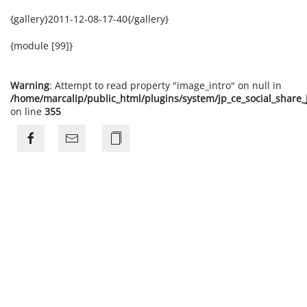
{gallery}2011-12-08-17-40{/gallery}
{module [99]}
Warning
: Attempt to read property "image_intro" on null in
/home/marcalip/public_html/plugins/system/jp_ce_social_share
on line
355