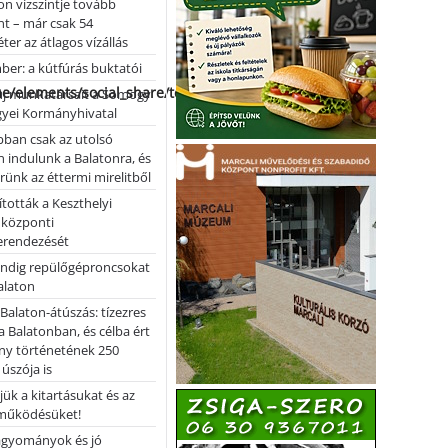
on vízszintje tovább
t – már csak 54
ter az átlagos vízállás
er: a kútfúrás buktatói
me/elements/social_share/templates/template.php
 új munkatársait a Somogy
yei Kormányhivatal
bban csak az utolsó
 indulunk a Balatonra, és
ünk az éttermi mirelitből
tották a Keszthelyi
 központi
erendezését
ndig repülőgéproncsokat
Balaton
l Balaton-átúszás: tízezres
 Balatonban, és célba ért
ny történetének 250
 úszója is
ük a kitartásukat és az
működésüket!
hagyományok és jó