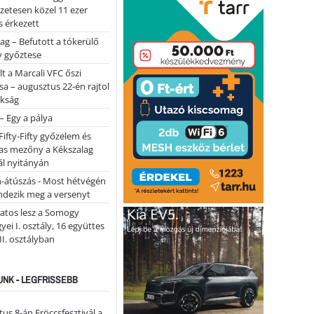
lőzetesen közel 11 ezer
 érkezett
ag – Befutott a tókerülő
y győztese
lt a Marcali VFC őszi
sa – augusztus 22-én rajtol
okság
 – Egy a pálya
Fifty-Fifty győzelem és
as mezőny a Kékszalag
ál nyitányán
n-átúszás - Most hétvégén
ndezik meg a versenyt
atos lesz a Somogy
ei I. osztály, 16 együttes
 II. osztályban
NK - LEGFRISSEBB
us 8-án Fröccsfesztivál a