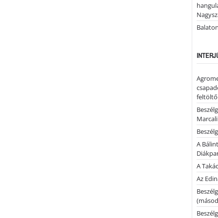
hangula
Nagysza
Balato
INTERJ
Agrome
csapadé
feltölt
Beszélg
Marcal
Beszélg
A Bálin
Diákpa
A Takác
Az Edi
Beszélg
(másodi
Beszélg