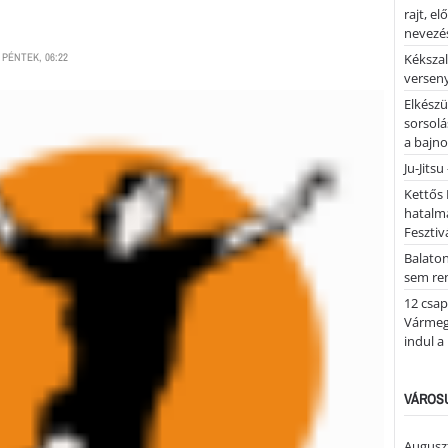
rajt, e
nevezés
 PÉNTEK, 06:22
Kékszal
versen
Elkészü
sorsolá
a bajn
Ju-Jitsu
Kettős 
hatalm
Fesztiv
Balato
sem re
12 csap
Vármegy
indul a
VÁROSU
Auguszt