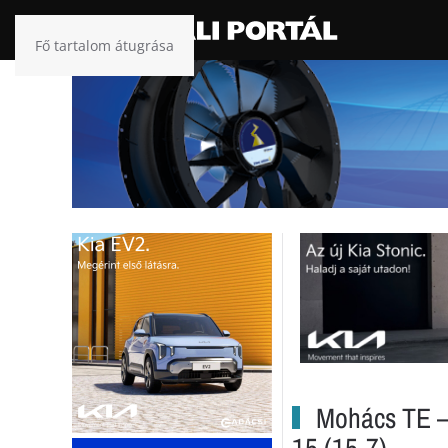
Fő tartalom átugrása
Mohács TE –M
15 (15-7)