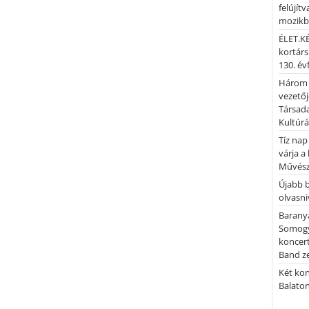
felújítv
mozik
ÉLET.KÉ
kortárs
130. év
Három 
vezetőj
Társada
Kultúrá
Tíz nap
várja a
Művész
Újabb 
olvasni
Barany
Somogy
koncer
Band z
Két kon
Balato