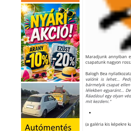
Maradjunk annyiban ez
csapatunk nagyon rossz 
Balogh Bea nyilatkozat
valónk is lehet... Pe
bármelyik csapat ellen
lélekben egyaránt... De
Ráadásul egy olyan vé
mit kezdeni."
(a galéria kis képekre k