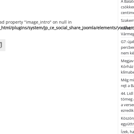
A Balat
csökken
centimé
Szakemb
ead property "image_intro" on null in
_html/plugins/system/jp_ce_social_share_joomla/elements/yoothe
Keresi
Vármeg
G7: úja
percben
nem kér
Megjaví
Kórház
klímab
Még mi
rejt a 
44. Lid
tömeg a
a verse
ezredik
Köszönj
együtt
Ízek, 