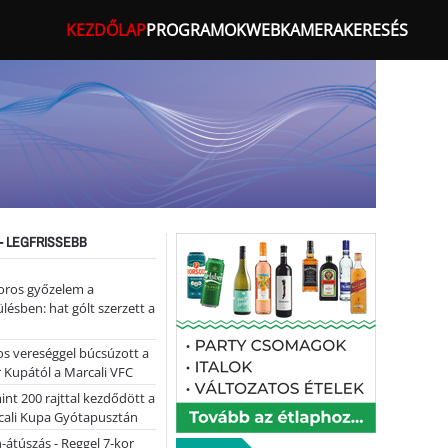
KEZDŐLAP
PROGRAMOK
WEBKAMERA
KERESÉS
- LEGFRISSEBB
oros győzelem a
ülésben: hat gólt szerzett a
s vereséggel búcsúzott a
 Kupától a Marcali VFC
nt 200 rajttal kezdődött a
cali Kupa Gyótapusztán
-átúszás - Reggel 7-kor