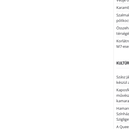
Védje o
Karamb
Szalmab
pótkoc
Összeha
térség
Korlátn
M7-ese
KULTÚR
Szász J
készül 
Kaposfe
művésze
kamaraz
Hamaro
Színhá
Sziglig
A Quee