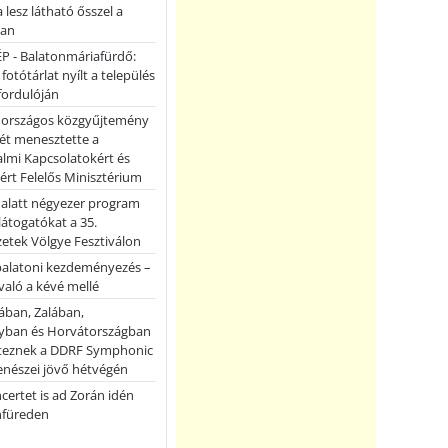
a lesz látható ősszel a
ban
P - Balatonmáriafürdő:
 fotótárlat nyílt a település
fordulóján
országos közgyűjtemény
ét menesztette a
lmi Kapcsolatokért és
ért Felelős Minisztérium
 alatt négyezer program
 látogatókat a 35.
etek Völgye Fesztiválon
balatoni kezdeményezés –
való a kévé mellé
ában, Zalában,
ban és Horvátországban
teznek a DDRF Symphonic
enészei jövő hétvégén
certet is ad Zorán idén
nfüreden