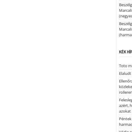
Beszélg
Marcal
(negyed
Beszélg
Marcal
(harmad
KÉK HÍ
Toto me
Elaludt
Ellenőr
közleke
rolleren
Felesle
azért, 
azokat
Péntek 
harmad