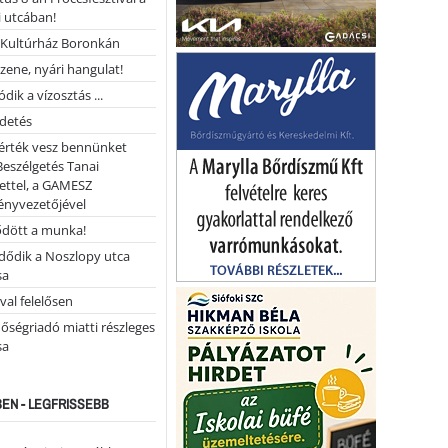
 utcában!
Kultúrház Boronkán
 zene, nyári hangulat!
dik a vízosztás ...
rdetés
 érték vesz bennünket
Beszélgetés Tanai
ettel, a GAMESZ
ényvezetőjével
ődött a munka!
dődik a Noszlopy utca
sa
val felelősen
őségriadó miatti részleges
sa
EN - LEGFRISSEBB