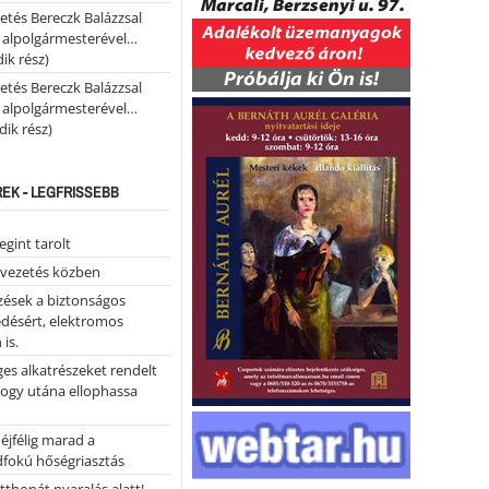
etés Bereczk Balázzsal
i alpolgármesterével…
ik rész)
etés Bereczk Balázzsal
i alpolgármesterével…
ik rész)
REK - LEGFRISSEBB
gint tarolt
 vezetés közben
zések a biztonságos
désért, elektromos
 is.
ges alkatrészeket rendelt
hogy utána ellophassa
éjfélig marad a
fokú hőségriasztás