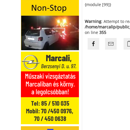
{module [99]}
Warning
: Attempt to r
/home/marcalip/public
on line
355