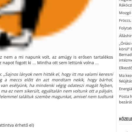
Rákóczi
Mozgó 
Fröccs,
Folytató
Álláshi
„Óriási
körül” 
Bernad
 nem a mi napunk volt, az amúgy is erősen tartalékos
intézm
napot fogott ki ... Mintha ott sem lettünk volna ...
Elkezd
a:
„Sajnos lányok nem hitték el, hogy itt ma valami keresni
Ma kez
dig a meccs előtt én azt mondtam nekik, hogy bárhol,
felújítá
 van esélyünk, ha mindenki végig odateszi magát fejben,
Energiá
 ma ez nem sikerült, egyáltalán nem voltunk ott a pályán.
delemmel találtuk szembe magunkat, amivel nem tudtunk
Posta h
bezárá
KÖZELB
attintva érhető el)