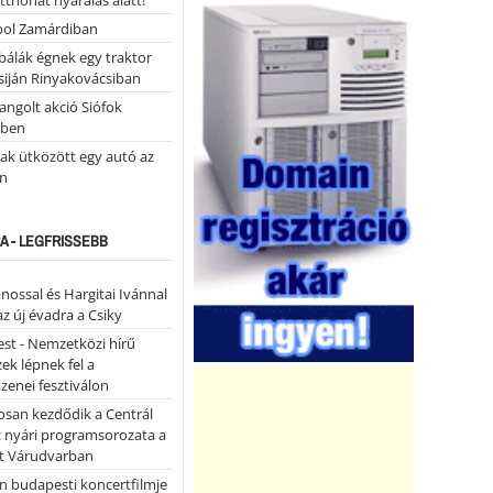
tthonát nyaralás alatt!
ol Zamárdiban
álák égnek egy traktor
siján Rinyakovácsiban
ngolt akció Siófok
ében
ak ütközött egy autó az
n
A - LEGFRISSEBB
ánossal és Hargitai Ivánnal
az új évadra a Csiky
st - Nemzetközi hírű
k lépnek fel a
enei fesztiválon
san kezdődik a Centrál
z nyári programsorozata a
et Várudvarban
n budapesti koncertfilmje