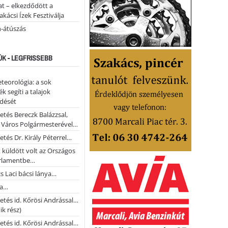
t – elkezdődött a
kácsi Ízek Fesztiválja
n-átúszás
ÚK - LEGFRISSEBB
teorológia: a sok
k segíti a talajok
ődését
etés Bereczk Balázzsal,
i Város Polgármesterével…
etés Dr. Király Péterrel…
t küldött volt az Országos
rlamentbe…
s Laci bácsi lánya…
na…
etés id. Kőrösi Andrással…
k rész)
etés id. Kőrösi Andrással…