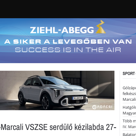
SPORT 
Gólzáp
felkész
Marcali
Hatgólo
Magyar
Több mi
arcali VSZSE serdülő kézilabda 27-
IV. Mar
Balaton