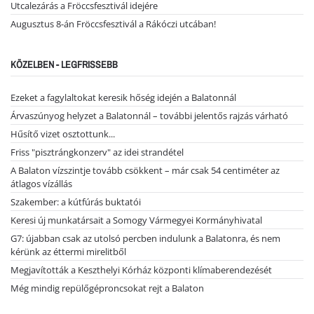
Utcalezárás a Fröccsfesztivál idejére
Augusztus 8-án Fröccsfesztivál a Rákóczi utcában!
KÖZELBEN - LEGFRISSEBB
Ezeket a fagylaltokat keresik hőség idején a Balatonnál
Árvaszúnyog helyzet a Balatonnál – további jelentős rajzás várható
Hűsítő vizet osztottunk...
Friss "pisztrángkonzerv" az idei strandétel
A Balaton vízszintje tovább csökkent – már csak 54 centiméter az
átlagos vízállás
Szakember: a kútfúrás buktatói
Keresi új munkatársait a Somogy Vármegyei Kormányhivatal
G7: újabban csak az utolsó percben indulunk a Balatonra, és nem
kérünk az éttermi mirelitből
Megjavították a Keszthelyi Kórház központi klímaberendezését
Még mindig repülőgéproncsokat rejt a Balaton