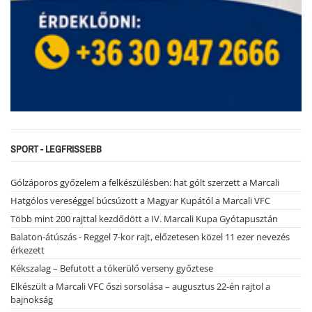
SPORT - LEGFRISSEBB
Gólzáporos győzelem a felkészülésben: hat gólt szerzett a Marcali
Hatgólos vereséggel búcsúzott a Magyar Kupától a Marcali VFC
Több mint 200 rajttal kezdődött a IV. Marcali Kupa Gyótapusztán
Balaton-átúszás - Reggel 7-kor rajt, előzetesen közel 11 ezer nevezés
érkezett
Kékszalag – Befutott a tókerülő verseny győztese
Elkészült a Marcali VFC őszi sorsolása – augusztus 22-én rajtol a
bajnokság