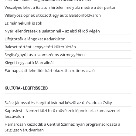
Veszélyes lehet a Balaton hirtelen mélyülő medre a déli parton
Villanyoszlopnak ütközött egy autó Balatonföldváron
Ez már nekünk is sok
Nyári ellenőrzések a Balatonnál – az első félidő végén
Elfojtották a lángokat Kadarkúton
Baleset történt Lengyeltóti külterületén
Segítségnyújtás a szomszédos vármegyében
Kiégett egy autó Marcalinál
Pár nap alatt félmilliós kárt okozott a rutinos csaló
KULTÚRA - LEGFRISSEBB
Szász Jánossal és Hargitai Ivánnal készül az új évadra a Csiky
Kaposfest - Nemzetközi hírű művészek lépnek fel a kamarazenei
fesztiválon
Hamarosan kezdődik a Centrál Színház nyári programsorozata a
Szigliget Várudvarban