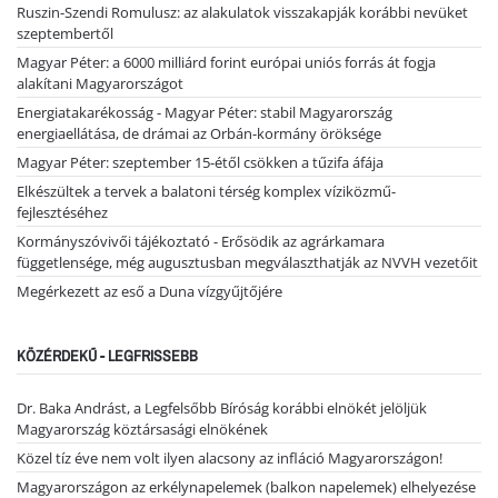
Ruszin-Szendi Romulusz: az alakulatok visszakapják korábbi nevüket
szeptembertől
Magyar Péter: a 6000 milliárd forint európai uniós forrás át fogja
alakítani Magyarországot
Energiatakarékosság - Magyar Péter: stabil Magyarország
energiaellátása, de drámai az Orbán-kormány öröksége
Magyar Péter: szeptember 15-étől csökken a tűzifa áfája
Elkészültek a tervek a balatoni térség komplex víziközmű-
fejlesztéséhez
Kormányszóvivői tájékoztató - Erősödik az agrárkamara
függetlensége, még augusztusban megválaszthatják az NVVH vezetőit
Megérkezett az eső a Duna vízgyűjtőjére
KÖZÉRDEKŰ - LEGFRISSEBB
Dr. Baka Andrást, a Legfelsőbb Bíróság korábbi elnökét jelöljük
Magyarország köztársasági elnökének
Közel tíz éve nem volt ilyen alacsony az infláció Magyarországon!
Magyarországon az erkélynapelemek (balkon napelemek) elhelyezése