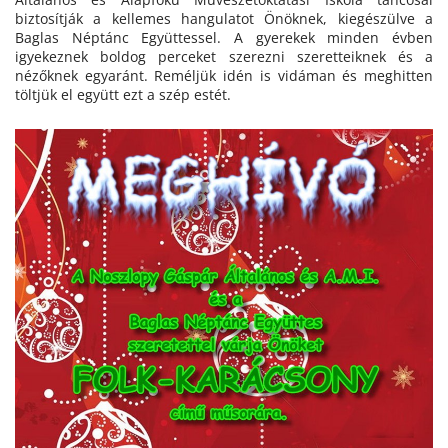
biztosítják a kellemes hangulatot Önöknek, kiegészülve a
Baglas Néptánc Együttessel. A gyerekek minden évben
igyekeznek boldog perceket szerezni szeretteiknek és a
nézőknek egyaránt. Reméljük idén is vidáman és meghitten
töltjük el együtt ezt a szép estét.