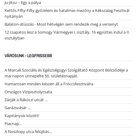
Ju-Jitsu – Egy a pálya
Kettős Fifty-Fifty győzelem és hatalmas mezőny a Kékszalag Fesztivál
nyitányán
Balaton-átúszás - Most hétvégén sem rendezik meg a versenyt
12 csapatos lesz a Somogy Vármegyei I. osztály, 16 együttes indul a II.
osztályban
VÁROSUNK - LEGFRISSEBB
A Marcali Szociális és Egészségügyi Szolgáltató Központ Bölcsődéje a
mai napon ünnepelte 50. születésnapját.
Hamarosan minden készen áll a Fröccsfesztiválra
Országos Vízipisztolycsata
Zárják a Rákóczi utcát …
Garázsvásár …
Kapitányok között!
Piacnap...
A Noszlopy utca felújítás…