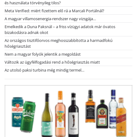
és használata törvényileg tilos?
Meta Verified: miért fizettem elő rá a Marcali Portálnál?
A magyar villamosenergia-rendszer nagy vizsgája…
Emelkedik a Duna Paksnál – a friss vízügyi adatok már óvatos
bizakodásra adnak okot
Az országos tisztifőorvos meghosszabbította a harmadfokú
hőségriasztást
Nem a magyar folyók jelentik a megoldást
Változik az ügyfélfogadási rend a hőségriasztás miatt
Az utolsó paksi turbina még mindig termel…