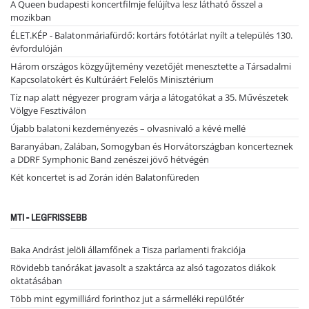
A Queen budapesti koncertfilmje felújítva lesz látható ősszel a
mozikban
ÉLET.KÉP - Balatonmáriafürdő: kortárs fotótárlat nyílt a település 130.
évfordulóján
Három országos közgyűjtemény vezetőjét menesztette a Társadalmi
Kapcsolatokért és Kultúráért Felelős Minisztérium
Tíz nap alatt négyezer program várja a látogatókat a 35. Művészetek
Völgye Fesztiválon
Újabb balatoni kezdeményezés – olvasnivaló a kévé mellé
Baranyában, Zalában, Somogyban és Horvátországban koncerteznek
a DDRF Symphonic Band zenészei jövő hétvégén
Két koncertet is ad Zorán idén Balatonfüreden
MTI - LEGFRISSEBB
Baka Andrást jelöli államfőnek a Tisza parlamenti frakciója
Rövidebb tanórákat javasolt a szaktárca az alsó tagozatos diákok
oktatásában
Több mint egymilliárd forinthoz jut a sármelléki repülőtér