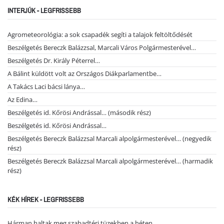
INTERJÚK - LEGFRISSEBB
Agrometeorológia: a sok csapadék segíti a talajok feltöltődését
Beszélgetés Bereczk Balázzsal, Marcali Város Polgármesterével…
Beszélgetés Dr. Király Péterrel…
A Bálint küldött volt az Országos Diákparlamentbe…
A Takács Laci bácsi lánya…
Az Edina…
Beszélgetés id. Kőrösi Andrással… (második rész)
Beszélgetés id. Kőrösi Andrással…
Beszélgetés Bereczk Balázzsal Marcali alpolgármesterével… (negyedik
rész)
Beszélgetés Bereczk Balázzsal Marcali alpolgármesterével… (harmadik
rész)
KÉK HÍREK - LEGFRISSEBB
Hárman haltak meg szabadtéri tüzekben a héten