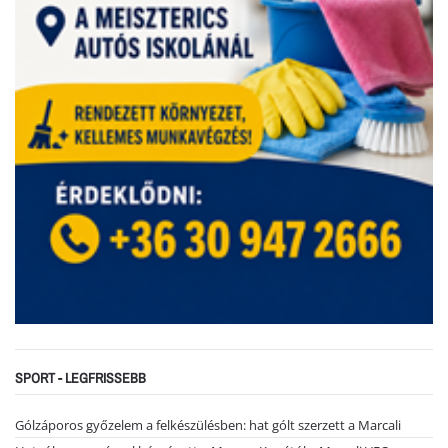
SPORT - LEGFRISSEBB
Gólzáporos győzelem a felkészülésben: hat gólt szerzett a Marcali