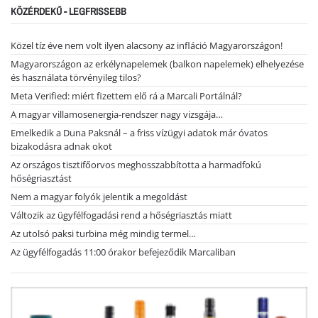
KÖZÉRDEKŰ - LEGFRISSEBB
Közel tíz éve nem volt ilyen alacsony az infláció Magyarországon!
Magyarországon az erkélynapelemek (balkon napelemek) elhelyezése
és használata törvényileg tilos?
Meta Verified: miért fizettem elő rá a Marcali Portálnál?
A magyar villamosenergia-rendszer nagy vizsgája…
Emelkedik a Duna Paksnál – a friss vízügyi adatok már óvatos
bizakodásra adnak okot
Az országos tisztifőorvos meghosszabbította a harmadfokú
hőségriasztást
Nem a magyar folyók jelentik a megoldást
Változik az ügyfélfogadási rend a hőségriasztás miatt
Az utolsó paksi turbina még mindig termel…
Az ügyfélfogadás 11:00 órakor befejeződik Marcaliban