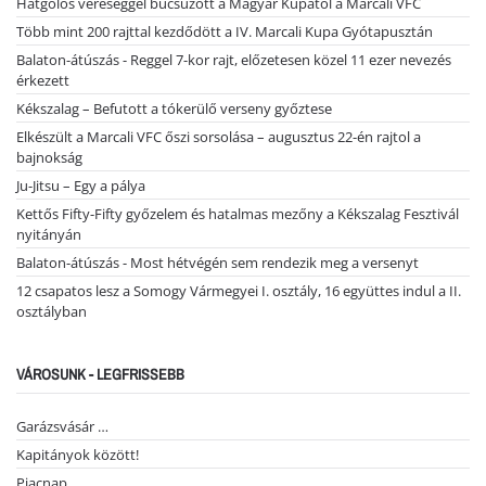
Hatgólos vereséggel búcsúzott a Magyar Kupától a Marcali VFC
Több mint 200 rajttal kezdődött a IV. Marcali Kupa Gyótapusztán
Balaton-átúszás - Reggel 7-kor rajt, előzetesen közel 11 ezer nevezés
érkezett
Kékszalag – Befutott a tókerülő verseny győztese
Elkészült a Marcali VFC őszi sorsolása – augusztus 22-én rajtol a
bajnokság
Ju-Jitsu – Egy a pálya
Kettős Fifty-Fifty győzelem és hatalmas mezőny a Kékszalag Fesztivál
nyitányán
Balaton-átúszás - Most hétvégén sem rendezik meg a versenyt
12 csapatos lesz a Somogy Vármegyei I. osztály, 16 együttes indul a II.
osztályban
VÁROSUNK - LEGFRISSEBB
Garázsvásár …
Kapitányok között!
Piacnap...