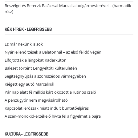
Beszélgetés Bereczk Balázzsal Marcali alpolgármesterével… (harmadik
rész)
KÉK HÍREK - LEGFRISSEBB
Ez már nekünk is sok
Nyári ellenőrzések a Balatonnál – az első félidő végén
Elfojtották a lángokat Kadarkúton
Baleset történt Lengyeltóti külterületén
Segítségnyújtás a szomszédos vármegyében
Kiégett egy autó Marcalinál
Pár nap alatt félmilliós kárt okozott a rutinos csaló
A pénzügyőr nem megvásárolható
Kapcsolati erőszak miatt indult büntetőeljárás
A szén-monoxid-érzékelő hívta fel a figyelmet a bajra
KULTÚRA - LEGFRISSEBB