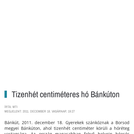
Tizenhét centiméteres hó Bánkúton
ÍRTA: MTI
MEGJELENT: 2011. DECEMBER 18. VASÁRNAP, 19:27
Bánkút, 2011. december 18. Gyerekek szánkóznak a Borsod
megyei Bánkúton, ahol tizenhét centiméter körüli a hóréteg
vastagsága. Az ország magasabban fekvő helyein hóesés