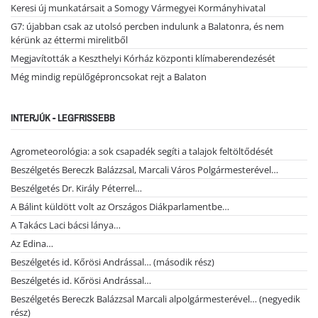
Keresi új munkatársait a Somogy Vármegyei Kormányhivatal
G7: újabban csak az utolsó percben indulunk a Balatonra, és nem
kérünk az éttermi mirelitből
Megjavították a Keszthelyi Kórház központi klímaberendezését
Még mindig repülőgéproncsokat rejt a Balaton
INTERJÚK - LEGFRISSEBB
Agrometeorológia: a sok csapadék segíti a talajok feltöltődését
Beszélgetés Bereczk Balázzsal, Marcali Város Polgármesterével…
Beszélgetés Dr. Király Péterrel…
A Bálint küldött volt az Országos Diákparlamentbe…
A Takács Laci bácsi lánya…
Az Edina…
Beszélgetés id. Kőrösi Andrással… (második rész)
Beszélgetés id. Kőrösi Andrással…
Beszélgetés Bereczk Balázzsal Marcali alpolgármesterével… (negyedik
rész)