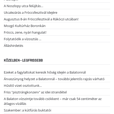
A Noszlopy utca felújítás…
Utcalezárás a Fröccsfesztivál idejére
Augusztus 8-án Fröccsfesztivál a Rákóczi utcában!
Mozgó Kultúrház Boronkán
Fröccs, zene, nyári hangulat!
Folytatódik a vízosztás ...
Álláshirdetés
KÖZELBEN - LEGFRISSEBB
Ezeket a fagylaltokat keresik hőség idején a Balatonnál
Árvaszúnyog helyzet a Balatonnál – további jelentős rajzás várható
Hűsítő vizet osztottunk...
Friss "pisztrángkonzerv" az idei strandétel
A Balaton vízszintje tovább csökkent – már csak 54 centiméter az
átlagos vízállás
Szakember: a kútfúrás buktatói