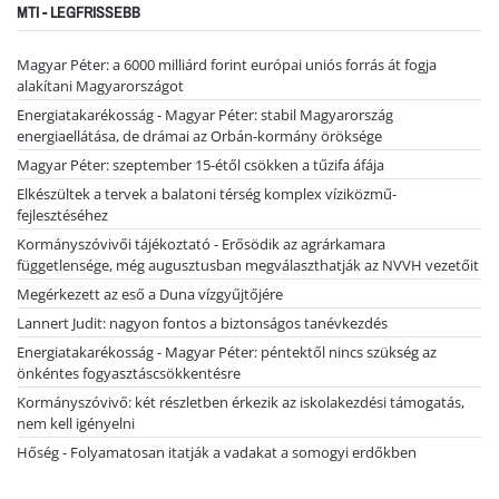
MTI - LEGFRISSEBB
Magyar Péter: a 6000 milliárd forint európai uniós forrás át fogja
alakítani Magyarországot
Energiatakarékosság - Magyar Péter: stabil Magyarország
energiaellátása, de drámai az Orbán-kormány öröksége
Magyar Péter: szeptember 15-étől csökken a tűzifa áfája
Elkészültek a tervek a balatoni térség komplex víziközmű-
fejlesztéséhez
Kormányszóvivői tájékoztató - Erősödik az agrárkamara
függetlensége, még augusztusban megválaszthatják az NVVH vezetőit
Megérkezett az eső a Duna vízgyűjtőjére
Lannert Judit: nagyon fontos a biztonságos tanévkezdés
Energiatakarékosság - Magyar Péter: péntektől nincs szükség az
önkéntes fogyasztáscsökkentésre
Kormányszóvivő: két részletben érkezik az iskolakezdési támogatás,
nem kell igényelni
Hőség - Folyamatosan itatják a vadakat a somogyi erdőkben