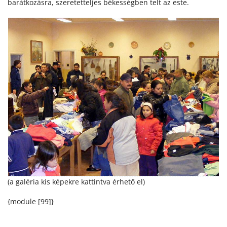
barátkozásra, szeretetteljes békességben telt az este.
(a galéria kis képekre kattintva érhető el)
{module [99]}