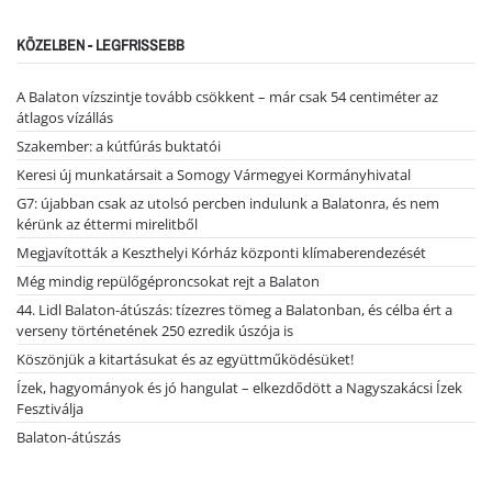
KÖZELBEN - LEGFRISSEBB
A Balaton vízszintje tovább csökkent – már csak 54 centiméter az
átlagos vízállás
Szakember: a kútfúrás buktatói
Keresi új munkatársait a Somogy Vármegyei Kormányhivatal
G7: újabban csak az utolsó percben indulunk a Balatonra, és nem
kérünk az éttermi mirelitből
Megjavították a Keszthelyi Kórház központi klímaberendezését
Még mindig repülőgéproncsokat rejt a Balaton
44. Lidl Balaton-átúszás: tízezres tömeg a Balatonban, és célba ért a
verseny történetének 250 ezredik úszója is
Köszönjük a kitartásukat és az együttműködésüket!
Ízek, hagyományok és jó hangulat – elkezdődött a Nagyszakácsi Ízek
Fesztiválja
Balaton-átúszás