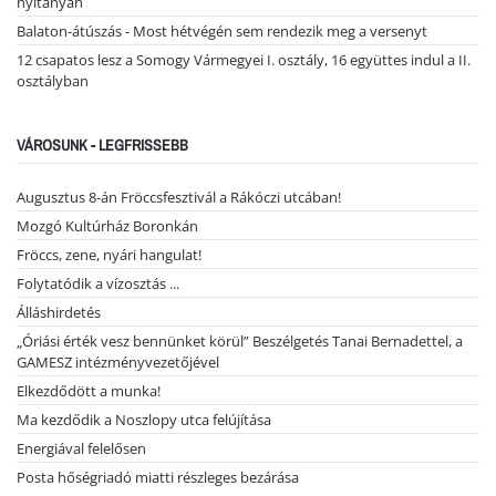
nyitányán
Balaton-átúszás - Most hétvégén sem rendezik meg a versenyt
12 csapatos lesz a Somogy Vármegyei I. osztály, 16 együttes indul a II.
osztályban
VÁROSUNK - LEGFRISSEBB
Augusztus 8-án Fröccsfesztivál a Rákóczi utcában!
Mozgó Kultúrház Boronkán
Fröccs, zene, nyári hangulat!
Folytatódik a vízosztás ...
Álláshirdetés
„Óriási érték vesz bennünket körül” Beszélgetés Tanai Bernadettel, a
GAMESZ intézményvezetőjével
Elkezdődött a munka!
Ma kezdődik a Noszlopy utca felújítása
Energiával felelősen
Posta hőségriadó miatti részleges bezárása