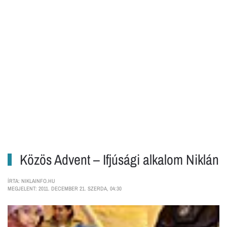
Közös Advent – Ifjúsági alkalom Niklán
ÍRTA: NIKLAINFO.HU
MEGJELENT: 2011. DECEMBER 21. SZERDA, 04:30