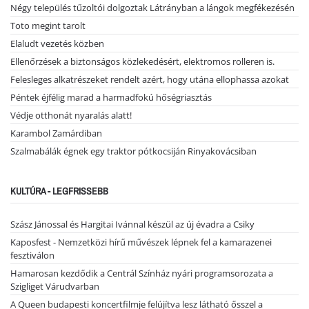
Négy település tűzoltói dolgoztak Látrányban a lángok megfékezésén
Toto megint tarolt
Elaludt vezetés közben
Ellenőrzések a biztonságos közlekedésért, elektromos rolleren is.
Felesleges alkatrészeket rendelt azért, hogy utána ellophassa azokat
Péntek éjfélig marad a harmadfokú hőségriasztás
Védje otthonát nyaralás alatt!
Karambol Zamárdiban
Szalmabálák égnek egy traktor pótkocsiján Rinyakovácsiban
KULTÚRA - LEGFRISSEBB
Szász Jánossal és Hargitai Ivánnal készül az új évadra a Csiky
Kaposfest - Nemzetközi hírű művészek lépnek fel a kamarazenei
fesztiválon
Hamarosan kezdődik a Centrál Színház nyári programsorozata a
Szigliget Várudvarban
A Queen budapesti koncertfilmje felújítva lesz látható ősszel a