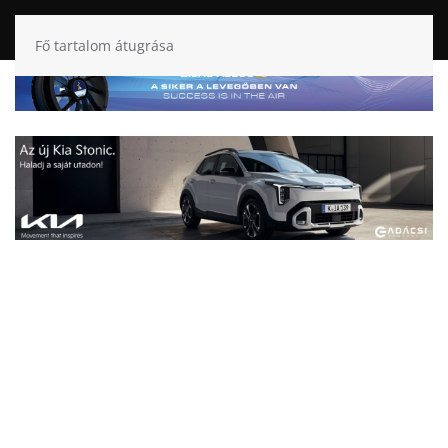
Fő tartalom átugrása