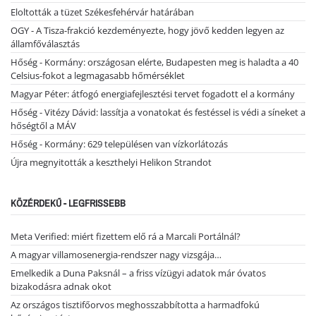
Eloltották a tüzet Székesfehérvár határában
OGY - A Tisza-frakció kezdeményezte, hogy jövő kedden legyen az
államfőválasztás
Hőség - Kormány: országosan elérte, Budapesten meg is haladta a 40
Celsius-fokot a legmagasabb hőmérséklet
Magyar Péter: átfogó energiafejlesztési tervet fogadott el a kormány
Hőség - Vitézy Dávid: lassítja a vonatokat és festéssel is védi a síneket a
hőségtől a MÁV
Hőség - Kormány: 629 településen van vízkorlátozás
Újra megnyitották a keszthelyi Helikon Strandot
KÖZÉRDEKŰ - LEGFRISSEBB
Meta Verified: miért fizettem elő rá a Marcali Portálnál?
A magyar villamosenergia-rendszer nagy vizsgája…
Emelkedik a Duna Paksnál – a friss vízügyi adatok már óvatos
bizakodásra adnak okot
Az országos tisztifőorvos meghosszabbította a harmadfokú