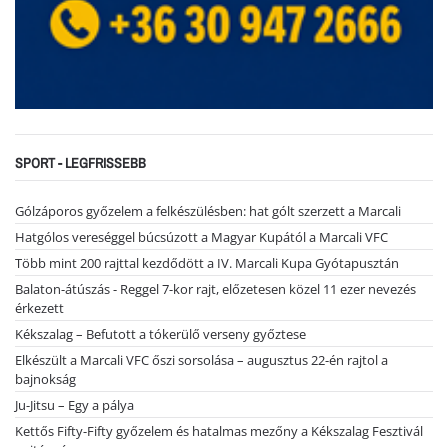
SPORT - LEGFRISSEBB
Gólzáporos győzelem a felkészülésben: hat gólt szerzett a Marcali
Hatgólos vereséggel búcsúzott a Magyar Kupától a Marcali VFC
Több mint 200 rajttal kezdődött a IV. Marcali Kupa Gyótapusztán
Balaton-átúszás - Reggel 7-kor rajt, előzetesen közel 11 ezer nevezés
érkezett
Kékszalag – Befutott a tókerülő verseny győztese
Elkészült a Marcali VFC őszi sorsolása – augusztus 22-én rajtol a
bajnokság
Ju-Jitsu – Egy a pálya
Kettős Fifty-Fifty győzelem és hatalmas mezőny a Kékszalag Fesztivál