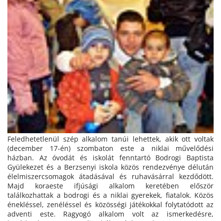
Feledhetetlenül szép alkalom tanúi lehettek, akik ott voltak
(december 17-én) szombaton este a niklai művelődési
házban. Az óvodát és iskolát fenntartó Bodrogi Baptista
Gyülekezet és a Berzsenyi iskola közös rendezvénye délután
élelmiszercsomagok átadásával és ruhavásárral kezdődött.
Majd koraeste ifjúsági alkalom keretében először
találkozhattak a bodrogi és a niklai gyerekek, fiatalok. Közös
énekléssel, zenéléssel és közösségi játékokkal folytatódott az
adventi este. Ragyogó alkalom volt az ismerkedésre,