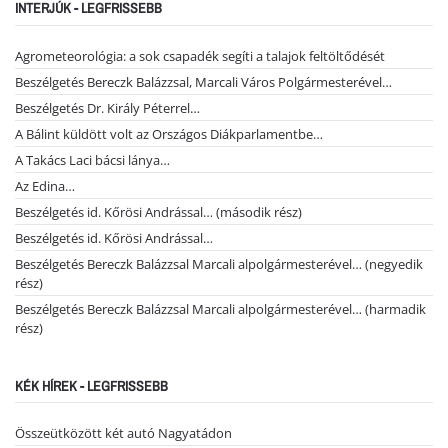
INTERJÚK - LEGFRISSEBB
Agrometeorológia: a sok csapadék segíti a talajok feltöltődését
Beszélgetés Bereczk Balázzsal, Marcali Város Polgármesterével…
Beszélgetés Dr. Király Péterrel…
A Bálint küldött volt az Országos Diákparlamentbe…
A Takács Laci bácsi lánya…
Az Edina…
Beszélgetés id. Kőrösi Andrással… (második rész)
Beszélgetés id. Kőrösi Andrással…
Beszélgetés Bereczk Balázzsal Marcali alpolgármesterével… (negyedik
rész)
Beszélgetés Bereczk Balázzsal Marcali alpolgármesterével… (harmadik
rész)
KÉK HÍREK - LEGFRISSEBB
Összeütközött két autó Nagyatádon