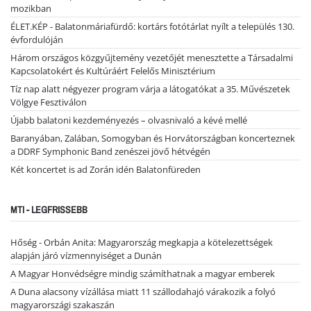
mozikban
ÉLET.KÉP - Balatonmáriafürdő: kortárs fotótárlat nyílt a település 130.
évfordulóján
Három országos közgyűjtemény vezetőjét menesztette a Társadalmi
Kapcsolatokért és Kultúráért Felelős Minisztérium
Tíz nap alatt négyezer program várja a látogatókat a 35. Művészetek
Völgye Fesztiválon
Újabb balatoni kezdeményezés – olvasnivaló a kévé mellé
Baranyában, Zalában, Somogyban és Horvátországban koncerteznek
a DDRF Symphonic Band zenészei jövő hétvégén
Két koncertet is ad Zorán idén Balatonfüreden
MTI - LEGFRISSEBB
Hőség - Orbán Anita: Magyarország megkapja a kötelezettségek
alapján járó vízmennyiséget a Dunán
A Magyar Honvédségre mindig számíthatnak a magyar emberek
A Duna alacsony vízállása miatt 11 szállodahajó várakozik a folyó
magyarországi szakaszán